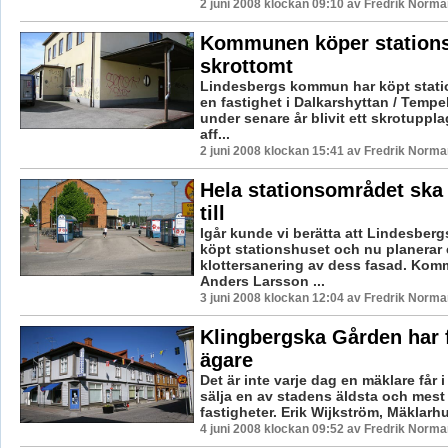
2 juni 2008 klockan 09:10 av Fredrik Norma
Kommunen köper station
skrottomt
Lindesbergs kommun har köpt stat
en fastighet i Dalkarshyttan / Temp
under senare år blivit ett skrotuppla
aff...
2 juni 2008 klockan 15:41 av Fredrik Norma
Hela stationsområdet ska
till
Igår kunde vi berätta att Lindesbe
köpt stationshuset och nu planerar
klottersanering av dess fasad. Kom
Anders Larsson ...
3 juni 2008 klockan 12:04 av Fredrik Norma
Klingbergska Gården har f
ägare
Det är inte varje dag en mäklare får 
sälja en av stadens äldsta och mest
fastigheter. Erik Wijkström, Mäklarhus
4 juni 2008 klockan 09:52 av Fredrik Norma