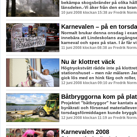
bekämpa skogsbränder på olika håll 
länsdelen.-Vi åker från den ena brand
10 juni 2008 klockan 15:38 av Fredrik Nor
Karnevalen – på en torsd
Normalt brukar denna onsdag i ex
innebära att Lindeskolans avgångse
karneval och spex på stan. I år får vi
11 juni 2008 klockan 08:38 av Fredrik Norm
Nu är klottret väck
Högtryckstvätt rådde inte på klottre
stationshuset – men när målaren J
gick lös med en hink färg och roller, 
12 juni 2008 klockan 09:10 av Fredrik Nor
Båtbryggorna kom på plats 
Projektet ”båtbryggor” har kantats 
byråkrati och försenad materialleve
torsdagsförmiddagen kunde bryggko
12 juni 2008 klockan 11:19 av Fredrik Norm
Karnevalen 2008