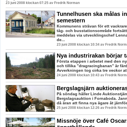
23 juni 2008 klockan 07:25 av Fredrik Norman
Tunnelhusen ska målas i
semestern
Kommunens strävan för ett vackrare 
tåg- och busstationsområde fortsätt
meddelas via utvecklingschef Lenna
de...
23 juni 2008 klockan 10:34 av Fredrik Nor
Nya industrirakan börjar 
Första etappen i arbetet med den ny
och tillika ”dragracingbanan” är färd
Avverkningen tog cirka tre veckor at
24 juni 2008 klockan 10:43 av Fredrik Nor
Bergslagsjärn auktioneras
På söndag håller Linde Auktionstjän
Bergslagsauktion i Fornaboda. Jan
då äran att finna nya ägare åt järnfö
25 juni 2008 klockan 12:26 av Fredrik Nor
Missnöje över Café Oscar