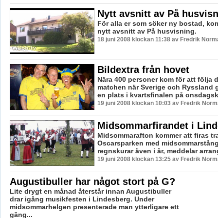
Nytt avsnitt av På husvis
För alla er som söker ny bostad, ko
nytt avsnitt av På husvisning.
18 juni 2008 klockan 11:38 av Fredrik Norm
Bildextra från hovet
Nära 400 personer kom för att följa
matchen när Sverige och Ryssland 
en plats i kvartsfinalen på onsdagskv
19 juni 2008 klockan 10:03 av Fredrik Nor
Midsommarfirandet i Lin
Midsommarafton kommer att firas tra
Oscarsparken med midsommarstång,
regnskurar även i år, meddelar arran
19 juni 2008 klockan 13:25 av Fredrik Nor
Augustibuller har något stort på G?
Lite drygt en månad återstår innan Augustibuller
drar igång musikfesten i Lindesberg. Under
midsommarhelgen presenterade man ytterligare ett
gäng...