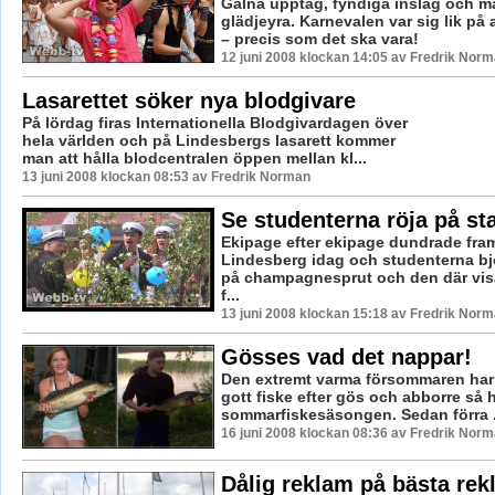
Galna upptåg, fyndiga inslag och m
glädjeyra. Karnevalen var sig lik på a
– precis som det ska vara!
12 juni 2008 klockan 14:05 av Fredrik Nor
Lasarettet söker nya blodgivare
På lördag firas Internationella Blodgivardagen över
hela världen och på Lindesbergs lasarett kommer
man att hålla blodcentralen öppen mellan kl...
13 juni 2008 klockan 08:53 av Fredrik Norman
Se studenterna röja på st
Ekipage efter ekipage dundrade fram
Lindesberg idag och studenterna bj
på champagnesprut och den där visan
f...
13 juni 2008 klockan 15:18 av Fredrik Nor
Gösses vad det nappar!
Den extremt varma försommaren har r
gott fiske efter gös och abborre så h
sommarfiskesäsongen. Sedan förra .
16 juni 2008 klockan 08:36 av Fredrik Nor
Dålig reklam på bästa rek