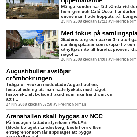
öppethållande
Många kunder har fått vända vid dör
hem igen och Café Oscar har därför i
succé man hade hoppats på. Längre 
25 juni 2008 klockan 17:12 av Fredrik Nor
Med fokus på samlingspla
Stadens torg och parker är naturliga
samlingsplatser som skapar liv och 
utnyttjas inte till hundra procent id
något ...
26 juni 2008 klockan 14:03 av Fredrik Nor
Augustibuller avslöjar
drömbokningen
Tidigare i veckan meddelade Augustibullers
festivalledning att man hade lyckats med något
historiskt, att boka ett band som man har drömt om
att f...
27 juni 2008 klockan 07:50 av Fredrik Norman
Arenahallen skall byggas av NCC
På fredagen fattade styrelsen i MoLAB
(Moderbolaget i Lindesberg) beslut om vilken
entreprenör som får uppdraget att bygga
arenahallen vid ...