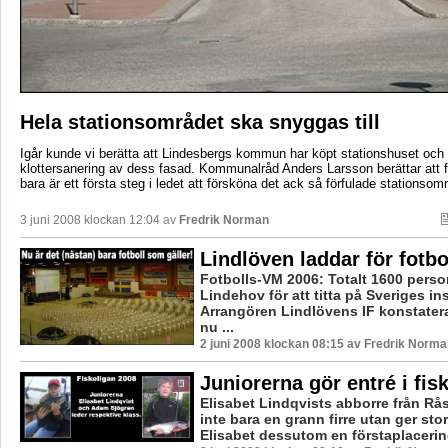
Hela stationsområdet ska snyggas till
Igår kunde vi berätta att Lindesbergs kommun har köpt stationshuset och 
klottersanering av dess fasad. Kommunalråd Anders Larsson berättar att 
bara är ett första steg i ledet att försköna det ack så förfulade stationsom
3 juni 2008 klockan 12:04 av
Fredrik Norman
Lindlöven laddar för fotb
Fotbolls-VM 2006: Totalt 1600 pers
Lindehov för att titta på Sveriges ins
Arrangören Lindlövens IF konstate
nu ...
2 juni 2008 klockan 08:15 av Fredrik Norma
Juniorerna gör entré i fis
Elisabet Lindqvists abborre från Rå
inte bara en grann firre utan ger sto
Elisabet dessutom en förstaplacering 