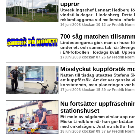
upprör
Utvecklingschef Lennart Hedberg fö
vindstilla dagar i Lindesberg. Detta 
reklamflaggorna vid mellersta infarten
16 juni 2008 klockan 10:12 av Fredrik Nor
700 såg matchen tillsam
Lindesbergarna gick man ur huse fö
under ett och samma tak när Sverig
i EM-fotbollen i lördags kväll. Uppem
17 juni 2008 klockan 07:26 av Fredrik Nor
Misslyckat kuppförsök mo
Natten till tisdag utsattes Stefans Sk
ett kuppförsök. Att det var ganska v
konstaterats, men planeringen var bri
17 juni 2008 klockan 15:39 av Fredrik Nor
Nu fortsätter uppfräschni
stationshuset
Ett moln av sågdamm virvlar upp ru
Micke Lindblom när han ger brädan 
med cirkelsågen. Just nu slutför han
18 juni 2008 klockan 09:37 av Fredrik Nor