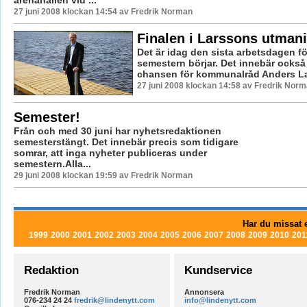
27 juni 2008 klockan 14:54 av Fredrik Norman
Finalen i Larssons utman
Det är idag den sista arbetsdagen f
semestern börjar. Det innebär också a
chansen för kommunalråd Anders La
27 juni 2008 klockan 14:58 av Fredrik Nor
Semester!
Från och med 30 juni har nyhetsredaktionen
semesterstängt. Det innebär precis som tidigare
somrar, att inga nyheter publiceras under
semestern.Alla...
29 juni 2008 klockan 19:59 av Fredrik Norman
Har du missat e
1999
2000
2001
2002
2003
2004
2005
2006
2007
2008
2009
2010
201
Redaktion
Kundservice
Fredrik Norman
Annonsera
076-234 24 24
fredrik@lindenytt.com
info@lindenytt.com