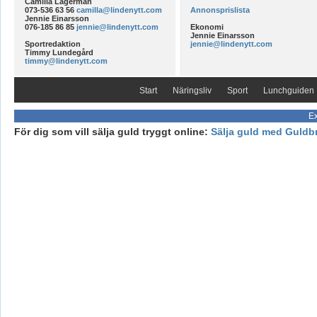
Camilla Lagerman
073-536 63 56
camilla@lindenytt.com
Annonsprislista
Jennie Einarsson
076-185 86 85
jennie@lindenytt.com
Ekonomi
Jennie Einarsson
Sportredaktion
jennie@lindenytt.com
Timmy Lundegård
timmy@lindenytt.com
Start
Näringsliv
Sport
Lunchguiden
Ex
För dig som vill sälja guld tryggt online:
Sälja guld med Guldb