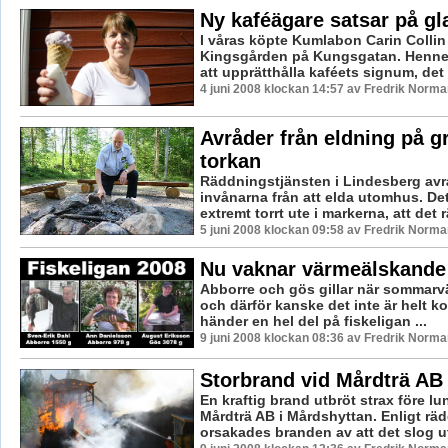
Ny kaféägare satsar på gl
I våras köpte Kumlabon Carin Collin
Kingsgården på Kungsgatan. Hennes
att upprätthålla kaféets signum, det vi
4 juni 2008 klockan 14:57 av Fredrik Norma
Avråder från eldning på g
torkan
Räddningstjänsten i Lindesberg avr
invånarna från att elda utomhus. De
extremt torrt ute i markerna, att det r
5 juni 2008 klockan 09:58 av Fredrik Norma
Nu vaknar värmeälskande 
Abborre och gös gillar när sommarvär
och därför kanske det inte är helt ko
händer en hel del på fiskeligan ...
9 juni 2008 klockan 08:36 av Fredrik Norma
Storbrand vid Mårdträ AB
En kraftig brand utbröt strax före lu
Mårdträ AB i Mårdshyttan. Enligt rä
orsakades branden av att det slog ut 