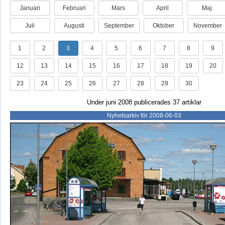
Januari
Februari
Mars
April
Maj
Juli
Augusti
September
Oktober
November
1
2
3
4
5
6
7
8
9
12
13
14
15
16
17
18
19
20
23
24
25
26
27
28
29
30
Under juni 2008 publicerades 37 artiklar
Nyhetsarkiv för 2008-06-03