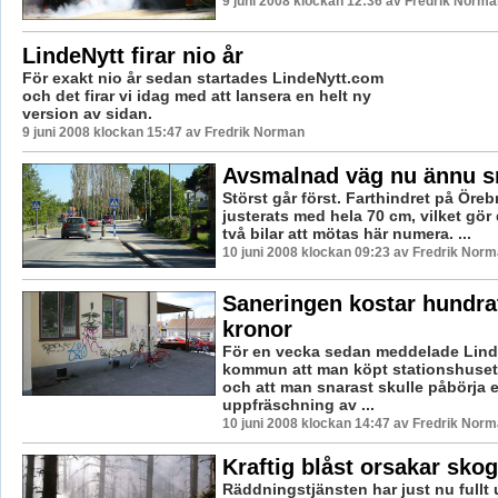
9 juni 2008 klockan 12:36 av Fredrik Norma
LindeNytt firar nio år
För exakt nio år sedan startades LindeNytt.com
och det firar vi idag med att lansera en helt ny
version av sidan.
9 juni 2008 klockan 15:47 av Fredrik Norman
Avsmalnad väg nu ännu s
Störst går först. Farthindret på Öre
justerats med hela 70 cm, vilket gör 
två bilar att mötas här numera. ...
10 juni 2008 klockan 09:23 av Fredrik Nor
Saneringen kostar hundra
kronor
För en vecka sedan meddelade Lin
kommun att man köpt stationshuset
och att man snarast skulle påbörja 
uppfräschning av ...
10 juni 2008 klockan 14:47 av Fredrik Nor
Kraftig blåst orsakar sko
Räddningstjänsten har just nu fullt