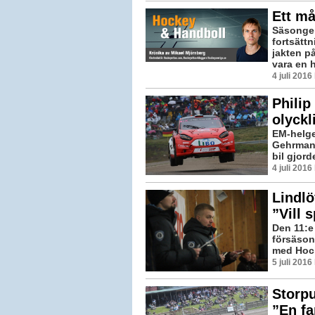
Ett må
Säsongen
fortsätt
jakten p
vara en he
4 juli 201
Philip
olyckl
EM-helgen
Gehrman.
bil gjord
4 juli 201
Lindlö
”Vill 
Den 11:e
försäson
med Hocke
5 juli 201
Storpu
”En fa