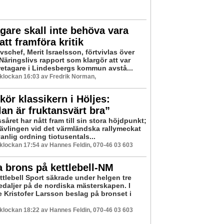
gare skall inte behöva vara
att framföra kritik
vschef, Merit Israelsson, förtvivlas över
Näringslivs rapport som klargör att var
öretagare i Lindesbergs kommun avstå...
6 klockan 16:03 av Fredrik Norman,
 kör klassikern i Höljes:
an är fruktansvärt bra”
såret har nått fram till sin stora höjdpunkt;
Tävlingen vid det värmländska rallymeckat
vanlig ordning tiotusentals...
6 klockan 17:54 av Hannes Feldin, 070-46 03 603
a brons på kettlebell-NM
tlebell Sport säkrade under helgen tre
edaljer på de nordiska mästerskapen. I
e Kristofer Larsson beslag på bronset i
6 klockan 18:22 av Hannes Feldin, 070-46 03 603