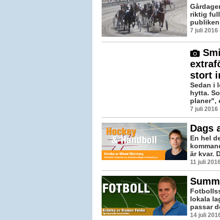
Gårdagen
riktig fu
publiken 
7 juli 201
Smi
extraf
stort 
Sedan i 
hytta. S
planer", 
7 juli 201
Dags a
En hel de
kommand
är kvar. 
11 juli 20
Summe
Fotbolls
lokala l
passar de
14 juli 20