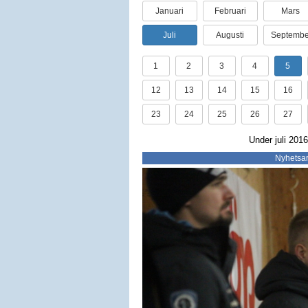
Januari
Februari
Mars
Juli
Augusti
Septembe
1
2
3
4
5
12
13
14
15
16
23
24
25
26
27
Under juli 2016
Nyhetsar