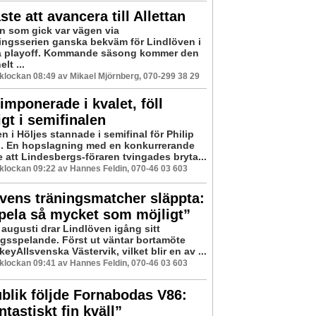
ste att avancera till Allettan
 som gick var vägen via
ningsserien ganska bekväm för Lindlöven i
å playoff. Kommande säsong kommer den
lt ...
6 klockan 08:49 av Mikael Mjörnberg, 070-299 38 29
 imponerade i kvalet, föll
igt i semifinalen
 i Höljes stannade i semifinal för Philip
 En hopslagning med en konkurrerande
e att Lindesbergs-föraren tvingades bryta...
6 klockan 09:22 av Hannes Feldin, 070-46 03 603
vens träningsmatcher släppta:
spela så mycket som möjligt”
 augusti drar Lindlöven igång sitt
gsspelande. Först ut väntar bortamöte
yAllsvenska Västervik, vilket blir en av ...
6 klockan 09:41 av Hannes Feldin, 070-46 03 603
blik följde Fornabodas V86:
ntastiskt fin kväll”