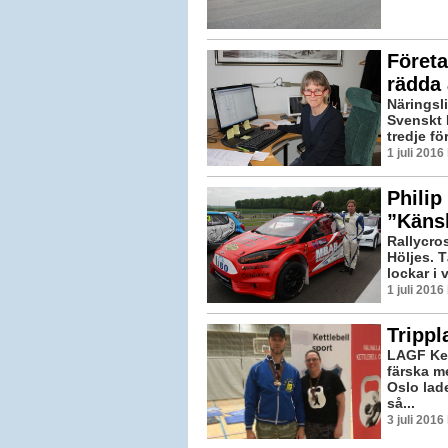
Företa
rädda 
Näringsli
Svenskt 
tredje f
1 juli 201
Philip
”Känsl
Rallycros
Höljes. 
lockar i 
1 juli 201
Trippl
LAGF Ket
färska m
Oslo lad
så...
3 juli 201