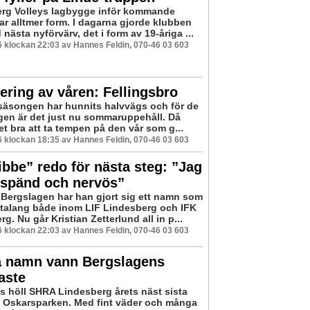
rg Volleys lagbygge inför kommande
ar alltmer form. I dagarna gjorde klubben
 nästa nyförvärv, det i form av 19-åriga ...
16 klockan 22:03 av Hannes Feldin, 070-46 03 603
ring av våren: Fellingsbro
säsongen har hunnits halvvägs och för de
agen är det just nu sommaruppehåll. Då
t bra att ta tempen på den vår som g...
16 klockan 18:35 av Hannes Feldin, 070-46 03 603
bbe” redo för nästa steg: ”Jag
e spänd och nervös”
Bergslagen har han gjort sig ett namn som
talang både inom LIF Lindesberg och IFK
g. Nu går Kristian Zetterlund all in p...
16 klockan 22:03 av Hannes Feldin, 070-46 03 603
a namn vann Bergslagens
aste
gs höll SHRA Lindesberg årets näst sista
f i Oskarsparken. Med fint väder och många