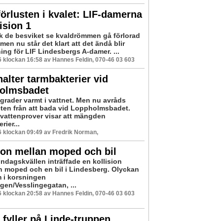
förlusten i kvalet: LIF-damerna
vision 1
ick de besviket se kvaldrömmen gå förlorad
men nu står det klart att det ändå blir
ing för LIF Lindesbergs A-damer. ...
16 klockan 16:58 av Hannes Feldin, 070-46 03 603
alter tarmbakterier vid
olmsbadet
 grader varmt i vattnet. Men nu avråds
ten från att bada vid Loppholmsbadet.
vattenprover visar att mängden
rier...
16 klockan 09:49 av Fredrik Norman,
ion mellan moped och bil
ndagskvällen inträffade en kollision
n moped och en bil i Lindesberg. Olyckan
 i korsningen
gen/Vesslingegatan, ...
16 klockan 20:58 av Hannes Feldin, 070-46 03 603
 fyller på Linde-truppen