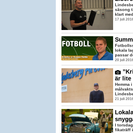
Lindesbe
säsong t
klart med
17 juli 20
Summe
Fotbolls
lokala l
passar de
20 juli 20
”Kri
är lit
Hemma i 
målvakts
Lindesber
21 juli 20
Lokal
snygg
I torsda
fikaträf