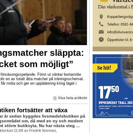
ngsmatcher släppta:
ycket som möjligt”
t försäsongsspelande. Först ut väntar bortamöte
ir en av totalt åtta matcher på träningsschemat.
år möta och ger en uppdatering kring läget i
Visa hela artikeln
tiken fortsätter att växa
par år sedan byggdes livsmedelsbutiken på
gsområdet om, då med en ny och modern
t större butiksyta. Nu har nästa steg ...
6 klockan 11:09 av Fredrik Norman,