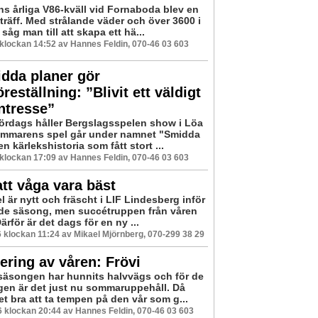
s årliga V86-kväll vid Fornaboda blev en
llträff. Med strålande väder och över 3600 i
såg man till att skapa ett hä...
6 klockan 14:52 av Hannes Feldin, 070-46 03 603
dda planer gör
öreställning: ”Blivit ett väldigt
intresse”
lördags håller Bergslagsspelen show i Löa
ommarens spel går under namnet "Smidda
en kärlekshistoria som fått stort ...
6 klockan 17:09 av Hannes Feldin, 070-46 03 603
tt våga vara bäst
l är nytt och fräscht i LIF Lindesberg inför
e säsong, men succétruppen från våren
Därför är det dags för en ny ...
16 klockan 11:24 av Mikael Mjörnberg, 070-299 38 29
ring av våren: Frövi
säsongen har hunnits halvvägs och för de
agen är det just nu sommaruppehåll. Då
t bra att ta tempen på den vår som g...
16 klockan 20:44 av Hannes Feldin, 070-46 03 603