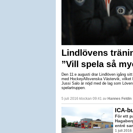
Lindlövens träni
”Vill spela så m
Den 11:e augusti drar Lindlöven igång sit
med HockeyAllsvenska Västervik, vilket bl
Jussi Salo är nöjd med de lag som Löven f
spelartruppen.
5 juli 2016 klockan 09:41 av
Hannes Feldin
ICA-bu
För ett 
Hagaber
entré sam
1 juli 201