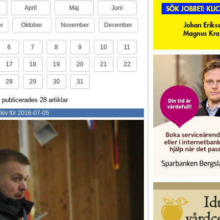
April
Maj
Juni
r
Oktober
November
December
6
7
8
9
10
11
17
18
19
20
21
22
28
29
30
31
 publicerades 28 artiklar
kiv för 2016-07-05