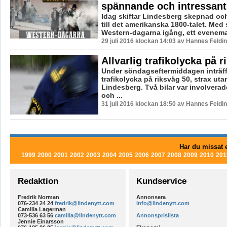
spännande och intressant
Idag skiftar Lindesberg skepnad och 
till det amerikanska 1800-talet. Med s
Western-dagarna igång, ett evenema
29 juli 2016 klockan 14:03 av Hannes Feldin
Allvarlig trafikolycka på 
Under söndagseftermiddagen inträf
trafikolycka på riksväg 50, strax uta
Lindesberg. Två bilar var involverade
och ...
31 juli 2016 klockan 18:50 av Hannes Feldin
Har du missat e
1999
2000
2001
2002
2003
2004
2005
2006
2007
2008
2009
2010
201
Redaktion
Kundservice
Fredrik Norman
Annonsera
076-234 24 24
fredrik@lindenytt.com
info@lindenytt.com
Camilla Lagerman
073-536 63 56
camilla@lindenytt.com
Annonsprislista
Jennie Einarsson