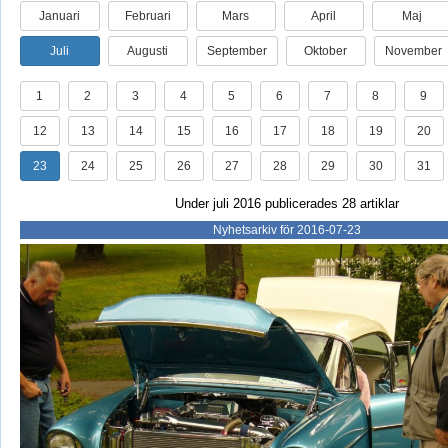
Januari
Februari
Mars
April
Maj
Juli
Augusti
September
Oktober
November
1
2
3
4
5
6
7
8
9
12
13
14
15
16
17
18
19
20
23
24
25
26
27
28
29
30
31
Under juli 2016 publicerades 28 artiklar
Nyhetsarkiv för 2016-07-23