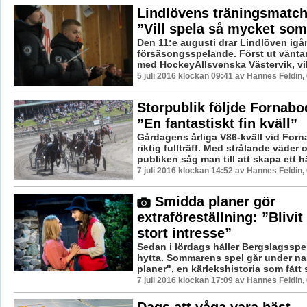
Lindlövens träningsmatch
”Vill spela så mycket som
Den 11:e augusti drar Lindlöven igån
försäsongsspelande. Först ut vänta
med HockeyAllsvenska Västervik, vilke
5 juli 2016 klockan 09:41 av Hannes Feldin,
Storpublik följde Fornabo
”En fantastiskt fin kväll”
Gårdagens årliga V86-kväll vid For
riktig fullträff. Med strålande väder 
publiken såg man till att skapa ett hä
7 juli 2016 klockan 14:52 av Hannes Feldin,
Smidda planer gör
extraföreställning: ”Blivit 
stort intresse”
Sedan i lördags håller Bergslagsspe
hytta. Sommarens spel går under n
planer", en kärlekshistoria som fått st
7 juli 2016 klockan 17:09 av Hannes Feldin,
Dags att våga vara bäst