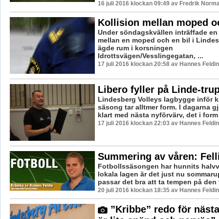
16 juli 2016 klockan 09:49 av Fredrik Norm
Kollision mellan moped oc
Under söndagskvällen inträffade en 
mellan en moped och en bil i Linde
ägde rum i korsningen
Idrottsvägen/Vesslingegatan, ...
17 juli 2016 klockan 20:58 av Hannes Feldin
Libero fyller på Linde-tru
Lindesberg Volleys lagbygge inför
säsong tar alltmer form. I dagarna 
klart med nästa nyförvärv, det i form 
17 juli 2016 klockan 22:03 av Hannes Feldin
Summering av våren: Fell
Fotbollssäsongen har hunnits halvv
lokala lagen är det just nu sommaru
passar det bra att ta tempen på den 
20 juli 2016 klockan 18:35 av Hannes Feldin
”Kribbe” redo för nästa