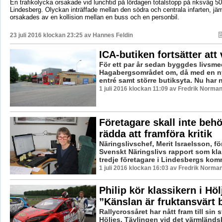
En trafikolycka orsakade vid lunchtid på lördagen totalstopp på riksväg 50
Lindesberg. Olyckan inträffade mellan den södra och centrala infarten, jä
orsakades av en kollision mellan en buss och en personbil.
23 juli 2016 klockan 23:25 av
Hannes Feldin
ICA-butiken fortsätter att
För ett par år sedan byggdes livsm
Hagabergsområdet om, då med en n
entré samt större butiksyta. Nu har n
1 juli 2016 klockan 11:09 av Fredrik Norman
Företagare skall inte beh
rädda att framföra kritik
Näringslivschef, Merit Israelsson, fö
Svenskt Näringslivs rapport som klar
tredje företagare i Lindesbergs kom
1 juli 2016 klockan 16:03 av Fredrik Norman
Philip kör klassikern i Höl
”Känslan är fruktansvärt 
Rallycrossåret har nått fram till sin
Höljes. Tävlingen vid det värmländs