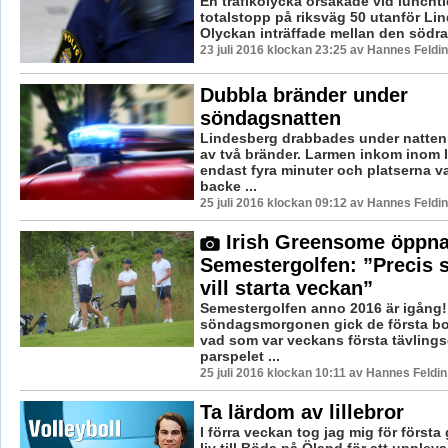
En trafikolycka orsakade vid luncht
totalstopp på riksväg 50 utanför Li
Olyckan inträffade mellan den södra 
23 juli 2016 klockan 23:25 av Hannes Feldin
Dubbla bränder under
söndagsnatten
Lindesberg drabbades under natte
av två bränder. Larmen inkom inom 
endast fyra minuter och platserna v
backe ...
25 juli 2016 klockan 09:12 av Hannes Feldin
Irish Greensome öppn
Semestergolfen: ”Precis 
vill starta veckan”
Semestergolfen anno 2016 är igång!
söndagsmorgonen gick de första bol
vad som var veckans första tävling
parspelet ...
25 juli 2016 klockan 10:11 av Hannes Feldin
Ta lärdom av lillebror
I förra veckan tog jag mig för första