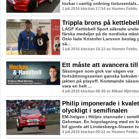
lockar i vanlig ordning tiotusentals..
1 juli 2016 klockan 17:54 av Hannes Feldin,
Trippla brons på kettlebe
LAGF Kettlebell Sport säkrade under
färska medaljer på de nordiska mäst
Oslo lade Kristofer Larsson beslag p
så...
3 juli 2016 klockan 18:22 av Hannes Feldin,
Ett måste att avancera till
Säsongen som gick var vägen via
fortsättningsserien ganska bekväm f
jakten på playoff. Kommande säso
vara en helt ...
4 juli 2016 klockan 08:49 av Mikael Mjörnbe
Philip imponerade i kvalet,
olyckligt i semifinalen
EM-helgen i Höljes stannade i semifi
Gehrman. En hopslagning med en k
bil gjorde att Lindesbergs-föraren tv
4 juli 2016 klockan 09:22 av Hannes Feldin,