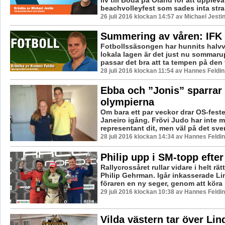
liv till Böda på Öland för att upplev
beachvolleyfest som sades inta stran
26 juli 2016 klockan 14:57 av Michael Jesti
Summering av våren: IFK
Fotbollssäsongen har hunnits halvv
lokala lagen är det just nu sommaru
passar det bra att ta tempen på den 
28 juli 2016 klockan 11:54 av Hannes Feldin
Ebba och ”Jonis” sparrar
olympierna
Om bara ett par veckor drar OS-feste
Janeiro igång. Frövi Judo har inte
representant dit, men väl på det sven
28 juli 2016 klockan 14:34 av Hannes Feldin
Philip upp i SM-topp efter
Rallycrossåret rullar vidare i helt rätt
Philip Gehrman. Igår inkasserade L
föraren en ny seger, genom att köra i
29 juli 2016 klockan 10:38 av Hannes Feldin
Vilda västern tar över Lin