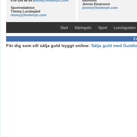
076-185 86 85
jennie@lindenytt.com
Ekonomi
Jennie Einarsson
Sportredaktion
jennie@lindenytt.com
Timmy Lundegård
timmy@lindenytt.com
Start
Näringsliv
Sport
Lunchguiden
Ex
För dig som vill sälja guld tryggt online:
Sälja guld med Guldb