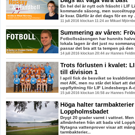
En hel del är nytt och fräscht i LIF 
kommande säsong, men succétruppe
är kvar. Därför är det dags för en ny .
11 juli 2016 klockan 11:24 av Mikael Mjörnb
Summering av våren: Frö
Fotbollssäsongen har hunnits halvv
lokala lagen är det just nu sommaru
passar det bra att ta tempen på den 
14 juli 2016 klockan 20:44 av Hannes Feldin
Trots förlusten i kvalet: 
till division 1
I april fick de besviket se kvaldröm
mot AIK, men nu står det klart att de
uppflyttning för LIF Lindesbergs A-d
15 juli 2016 klockan 16:58 av Hannes Feldin
Höga halter tarmbakterier
Loppholmsbadet
Drygt 20 grader varmt i vattnet. Men
allmänheten från att bada vid Lopp
Nytagna vattenprover visar att män
tarmbakterier...