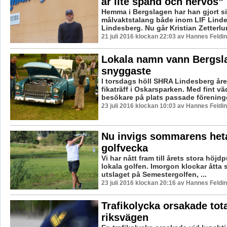
är lite spänd och nervös”
Hemma i Bergslagen har han gjort s
målvaktstalang både inom LIF Lind
Lindesberg. Nu går Kristian Zetterlund
21 juli 2016 klockan 22:03 av Hannes Feldin
Lokala namn vann Bergsl
snyggaste
I torsdags höll SHRA Lindesberg åre
fikaträff i Oskarsparken. Med fint 
besökare på plats passade föreninge
23 juli 2016 klockan 10:03 av Hannes Feldin
Nu invigs sommarens het
golfvecka
Vi har nått fram till årets stora höj
lokala golfen. Imorgon klockar åtta s
utslaget på Semestergolfen, ...
23 juli 2016 klockan 20:16 av Hannes Feldin
Trafikolycka orsakade tot
riksvägen