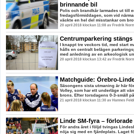
brinnande bil
Polis och brandkår larmades ut till 
fredagsförmiddagen, som vid närmar
väckte en hel del misstankar om brott
20 april 2018 klockan 11:08 av Fredrik Nor
Centrumparkering stängs
I knappt tre veckors tid, med start m
hålls en centralt belägen parkering
med anledning av en arkeologisk un
20 april 2018 klockan 13:42 av Fredrik Nor
Matchguide: Örebro-Lind
Säsongens sista utmaning är här fö
Volley, som har ett underläge att v
brons. Efter torsdagens 0-3-smäll på 
21 april 2018 klockan 11:30 av Hannes Feld
Linde SM-fyra – förlorade 
För andra året i följd tvingas Lindes
nöja sig med en fjärdeplats. Laget föl