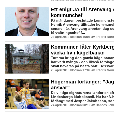
Ett enigt JA till Arenvang
kommunchef
På måndagen beslutade kommunstyr
Henrik Arenvang tillträder kommun
senare i år. Arenvang arbetar idag s
förvaltningschef f...
23 april 2018 klockan 16:06 av Fredrik Nor
Kommunen låter Kyrkberg
väcka liv i kägelbanan
Turerna kring den gamla kägelbanan
har varit många - och likaså försla
skall bevaras på bästa sätt. Dessvärre
23 april 2018 klockan 17:09 av Fredrik Nor
Högernian förlänger: ”Jag
ansvar”
De viktiga signaturerna landar en ef
Lindesbergs klubbkansli. Nu har A-
förlängt med Jesper Jakobsson, som b
24 april 2018 klockan 08:10 av Hannes Feld