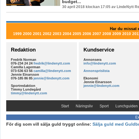
budget...
30 april 2018 klockan 17:05 av LindeNytt R
Har du missat e
1999
2000
2001
2002
2003
2004
2005
2006
2007
2008
2009
2010
201
Redaktion
Kundservice
Fredrik Norman
Annonsera
076-234 24 24
fredrik@lindenytt.com
info@lindenytt.com
Camilla Lagerman
073-536 63 56
camilla@lindenytt.com
Annonsprislista
Jennie Einarsson
076-185 86 85
jennie@lindenytt.com
Ekonomi
Jennie Einarsson
Sportredaktion
jennie@lindenytt.com
Timmy Lundegård
timmy@lindenytt.com
Start
Näringsliv
Sport
Lunchguiden
Ex
För dig som vill sälja guld tryggt online:
Sälja guld med Guldb