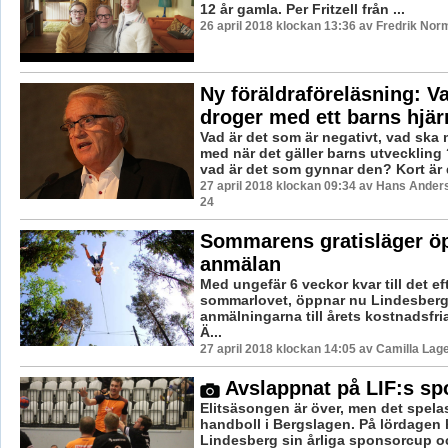
12 år gamla. Per Fritzell från ...
26 april 2018 klockan 13:36 av Fredrik Nor
Ny föräldraföreläsning: V
droger med ett barns hjä
Vad är det som är negativt, vad ska
med när det gäller barns utveckling
vad är det som gynnar den? Kort är d
27 april 2018 klockan 09:34 av Hans Ander
24
Sommarens gratisläger ö
anmälan
Med ungefär 6 veckor kvar till det e
sommarlovet, öppnar nu Lindesbe
anmälningarna till årets kostnadsfr
Ä...
27 april 2018 klockan 14:05 av Camilla Lag
Avslappnat på LIF:s s
Elitsäsongen är över, men det spela
handboll i Bergslagen. På lördagen 
Lindesberg sin årliga sponsorcup oc