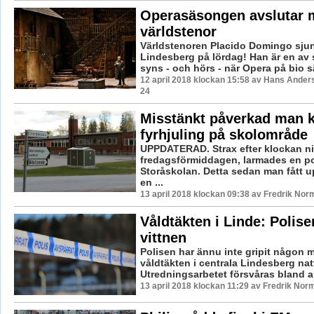
Operasäsongen avslutar 
världstenor
Världstenoren Placido Domingo sjun
Lindesberg på lördag! Han är en av
syns - och hörs - när Opera på bio s
12 april 2018 klockan 15:58 av Hans Ander
24
Misstänkt påverkad man 
fyrhjuling på skolområde
UPPDATERAD. Strax efter klockan n
fredagsförmiddagen, larmades en poli
Storåskolan. Detta sedan man fått u
en ...
13 april 2018 klockan 09:38 av Fredrik Nor
Våldtäkten i Linde: Polise
vittnen
Polisen har ännu inte gripit någon m
våldtäkten i centrala Lindesberg nat
Utredningsarbetet försvåras bland an
13 april 2018 klockan 11:29 av Fredrik Nor