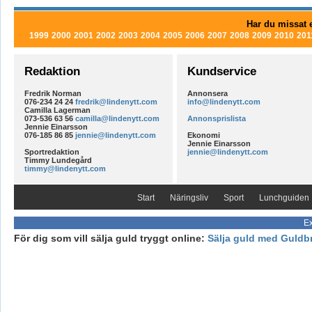
Har du missat e
1999
2000
2001
2002
2003
2004
2005
2006
2007
2008
2009
2010
201
Redaktion
Kundservice
Fredrik Norman
Annonsera
076-234 24 24
fredrik@lindenytt.com
info@lindenytt.com
Camilla Lagerman
073-536 63 56
camilla@lindenytt.com
Annonsprislista
Jennie Einarsson
076-185 86 85
jennie@lindenytt.com
Ekonomi
Jennie Einarsson
Sportredaktion
jennie@lindenytt.com
Timmy Lundegård
timmy@lindenytt.com
Start
Näringsliv
Sport
Lunchguiden
Ex
För dig som vill sälja guld tryggt online:
Sälja guld med Guldb