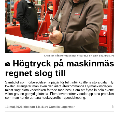
Christer från Hyrmaskiner visar hur en spik ska dras. 
Högtryck på maskinmäs
regnet slog till
Samtidigt som förberedelserna pågår för fullt inför kvällens stora gala i H
lokaler, arrangerar man även den årligt återkommande Hyrmaskinsdagen.
minst sagt blöta väderleken fattade man beslut om att flytta in hela even
vilket gav en gemytlig känsla. Flera leverantörer visade upp sina produktn
som man kunde utmana hockeyproffs i speedshooting.
13 maj 2026 klockan 14:16 av
Camilla Lagerman