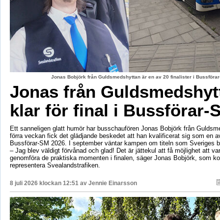
Jonas Bobjörk från Guldsmedshyttan är en av 20 finalister i Bussförar
Jonas från Guldsmedshyt
klar för final i Bussförar-
Ett sanneligen glatt humör har busschaufören Jonas Bobjörk från Guldsm
förra veckan fick det glädjande beskedet att han kvalificerat sig som en av 
Bussförar-SM 2026. I september väntar kampen om titeln som Sveriges b
– Jag blev väldigt förvånad och glad! Det är jättekul att få möjlighet att v
genomföra de praktiska momenten i finalen, säger Jonas Bobjörk, som 
representera Svealandstrafiken.
8 juli 2026 klockan 12:51 av
Jennie Einarsson