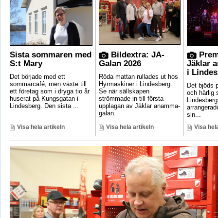
Sista sommaren med
Bildextra: JA-
Prem
S:t Mary
Galan 2026
Jäklar 
i Linde
Det började med ett
Röda mattan rullades ut hos
sommarcafé, men växte till
Hyrmaskiner i Lindesberg.
Det bjöds p
ett företag som i dryga tio år
Se när sällskapen
och härlig
huserat på Kungsgatan i
strömmade in till första
Lindesber
Lindesberg. Den sista ...
upplagan av Jäklar anamma-
arrangerad
galan.
sin...
Visa hela artikeln
Visa hela artikeln
Visa hela