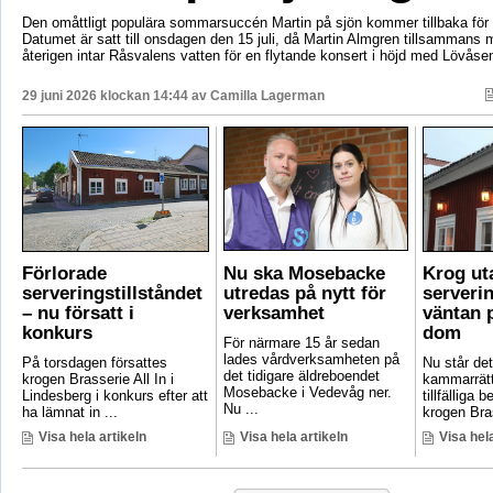
Den omåttligt populära sommarsuccén Martin på sjön kommer tillbaka för e
Datumet är satt till onsdagen den 15 juli, då Martin Almgren tillsammans
återigen intar Råsvalens vatten för en flytande konsert i höjd med Lövåse
29 juni 2026 klockan 14:44 av
Camilla Lagerman
Förlorade
Nu ska Mosebacke
Krog ut
serveringstillståndet
utredas på nytt för
serverin
– nu försatt i
verksamhet
väntan p
konkurs
dom
För närmare 15 år sedan
lades vårdverksamheten på
På torsdagen försattes
Nu står det 
det tidigare äldreboendet
krogen Brasserie All In i
kammarrätt
Mosebacke i Vedevåg ner.
Lindesberg i konkurs efter att
tillfälliga
Nu ...
ha lämnat in ...
krogen Bras
Visa hela artikeln
Visa hela artikeln
Visa hela