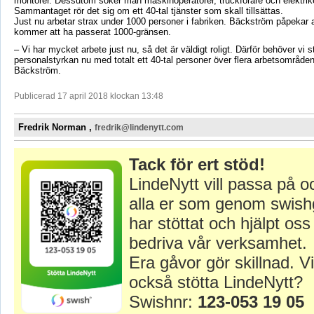
montörer. Dessutom söker man maskinoperatörer, truckförare och elektrik
Sammantaget rör det sig om ett 40-tal tjänster som skall tillsättas.
Just nu arbetar strax under 1000 personer i fabriken. Bäckström påpekar 
kommer att ha passerat 1000-gränsen.
– Vi har mycket arbete just nu, så det är väldigt roligt. Därför behöver vi 
personalstyrkan nu med totalt ett 40-tal personer över flera arbetsområd
Bäckström.
Publicerad 17 april 2018 klockan 13:48
Fredrik Norman ,
fredrik@lindenytt.com
Tack för ert stöd!
LindeNytt vill passa på o
alla er som genom swish
har stöttat och hjälpt oss 
bedriva vår verksamhet.
Era gåvor gör skillnad. Vi
också stötta LindeNytt?
Swishnr:
123-053 19 05