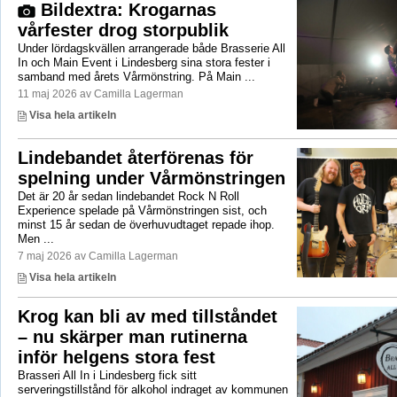
Bildextra: Krogarnas
vårfester drog storpublik
Under lördagskvällen arrangerade både Brasserie All
In och Main Event i Lindesberg sina stora fester i
samband med årets Vårmönstring. På Main ...
11 maj 2026 av Camilla Lagerman
Visa hela artikeln
Lindebandet återförenas för
spelning under Vårmönstringen
Det är 20 år sedan lindebandet Rock N Roll
Experience spelade på Vårmönstringen sist, och
minst 15 år sedan de överhuvudtaget repade ihop.
Men ...
7 maj 2026 av Camilla Lagerman
Visa hela artikeln
Krog kan bli av med tillståndet
– nu skärper man rutinerna
inför helgens stora fest
Brasseri All In i Lindesberg fick sitt
serveringstillstånd för alkohol indraget av kommunen