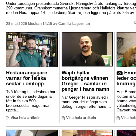
Under torsdagen presenterade Svenskt Näringsliv årets ranking av företags
290 kommuner. Grannkommunerna Ljusnarsberg och Hällefors klättrar vard
medan Nora tappar 14. Lindesberg ökar tre, och ligger nu på plats 285 av 
28 maj 2026 klockan 14:15 av
Camilla Lagerman
Restaurangägare
Wajih hyllar
Emma
varnar för falska
bortgångne vännen
leder o
sedlar i omlopp
Greger – samlar in
lindring
pengar i hans namn
Två företag i Lindesberg har
Hos Emma 
under de senaste dagarna
Kotten & C
När Greger Nilsson avled i
fått in falska 500-
ömma vovv
mars, var det många som
kronorssedlar, något man
välbehövli
deltog i sorgen efter hans ...
upptä...
Oavsett om
Visa hela artikeln
Visa hela artikeln
Visa hela