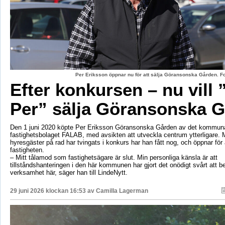
Per Eriksson öppnar nu för att sälja Göransonska Gården. F
Efter konkursen – nu vill 
Per” sälja Göransonska 
Den 1 juni 2020 köpte Per Eriksson Göransonska Gården av det kommun
fastighetsbolaget FALAB, med avsikten att utveckla centrum ytterligare. M
hyresgäster på rad har tvingats i konkurs har han fått nog, och öppnar för a
fastigheten.
– Mitt tålamod som fastighetsägare är slut. Min personliga känsla är att
tillståndshanteringen i den här kommunen har gjort det onödigt svårt att b
verksamhet här, säger han till LindeNytt.
29 juni 2026 klockan 16:53 av
Camilla Lagerman