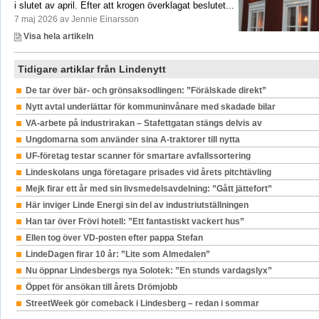
i slutet av april. Efter att krogen överklagat beslutet...
7 maj 2026 av Jennie Einarsson
Visa hela artikeln
Tidigare artiklar från Lindenytt
De tar över bär- och grönsaksodlingen: ”Förälskade direkt”
Nytt avtal underlättar för kommuninvånare med skadade bilar
VA-arbete på industrirakan – Stafettgatan stängs delvis av
Ungdomarna som använder sina A-traktorer till nytta
UF-företag testar scanner för smartare avfallssortering
Lindeskolans unga företagare prisades vid årets pitchtävling
Mejk firar ett år med sin livsmedelsavdelning: ”Gått jättefort”
Här inviger Linde Energi sin del av industriutställningen
Han tar över Frövi hotell: ”Ett fantastiskt vackert hus”
Ellen tog över VD-posten efter pappa Stefan
LindeDagen firar 10 år: ”Lite som Almedalen”
Nu öppnar Lindesbergs nya Solotek: ”En stunds vardagslyx”
Öppet för ansökan till årets Drömjobb
StreetWeek gör comeback i Lindesberg – redan i sommar