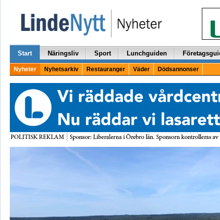
Start
Näringsliv
Sport
Lunchguiden
Företagsgui
Nyheter
Nyhetsarkiv
Restauranger
Väder
Dödsannonser