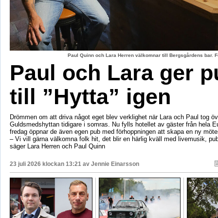
Paul Quinn och Lara Herren välkomnar till Bergsgårdens bar. F
Paul och Lara ger p
till ”Hytta” igen
Drömmen om att driva något eget blev verklighet när Lara och Paul tog öv
Guldsmedshyttan tidigare i somras. Nu fylls hotellet av gäster från hela 
fredag öppnar de även egen pub med förhoppningen att skapa en ny mötes
– Vi vill gärna välkomna folk hit, det blir en härlig kväll med livemusik, p
säger Lara Herren och Paul Quinn
23 juli 2026 klockan 13:21 av
Jennie Einarsson