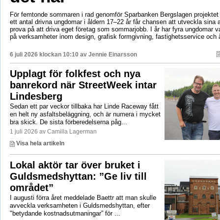
För femtonde sommaren i rad genomför Sparbanken Bergslagen projektet 
ett antal drivna ungdomar i åldern 17–22 år får chansen att utveckla sina 
prova på att driva eget företag som sommarjobb. I år har fyra ungdomar va
på verksamheter inom design, grafisk formgivning, fastighetsservice och å
6 juli 2026 klockan 10:10 av
Jennie Einarsson
Upplagt för folkfest och nya
banrekord när StreetWeek intar
Lindesberg
Sedan ett par veckor tillbaka har Linde Raceway fått
en helt ny asfaltsbeläggning, och är numera i mycket
bra skick. De sista förberedelserna påg...
1 juli 2026 av Camilla Lagerman
Visa hela artikeln
Lokal aktör tar över bruket i
Guldsmedshyttan: ”Ge liv till
området”
I augusti förra året meddelade Baettr att man skulle
avveckla verksamheten i Guldsmedshyttan, efter
"betydande kostnadsutmaningar” för ...