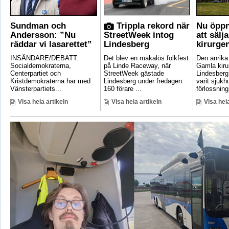
Sundman och
Trippla rekord när
Nu öppn
Andersson: ”Nu
StreetWeek intog
att sälj
räddar vi lasarettet”
Lindesberg
kirurge
INSÄNDARE/DEBATT:
Det blev en makalös folkfest
Den anrik
Socialdemokraterna,
på Linde Raceway, när
Gamla kirur
Centerpartiet och
StreetWeek gästade
Lindesberg 
Kristdemokraterna har med
Lindesberg under fredagen.
varit sjukh
Vänsterpartiets...
160 förare ...
förlossnings
Visa hela artikeln
Visa hela artikeln
Visa hela