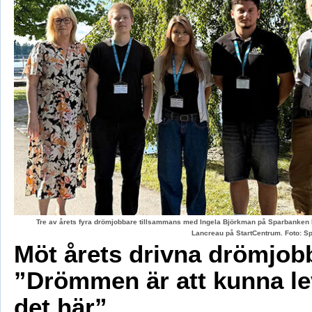
Tre av årets fyra drömjobbare tillsammans med Ingela Björkman på Sparbanken
Lancreau på StartCentrum. Foto: 
Möt årets drivna drömjob
”Drömmen är att kunna le
det här”