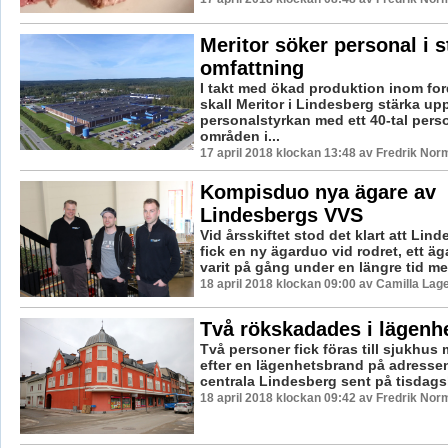
Meritor söker personal i s
omfattning
I takt med ökad produktion inom for
skall Meritor i Lindesberg stärka up
personalstyrkan med ett 40-tal perso
områden i...
17 april 2018 klockan 13:48 av Fredrik Nor
Kompisduo nya ägare av
Lindesbergs VVS
Vid årsskiftet stod det klart att Lin
fick en ny ägarduo vid rodret, ett ä
varit på gång under en längre tid me
18 april 2018 klockan 09:00 av Camilla Lag
Två rökskadades i lägenh
Två personer fick föras till sjukhus
efter en lägenhetsbrand på adressen
centrala Lindesberg sent på tisdagsk
18 april 2018 klockan 09:42 av Fredrik Nor