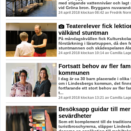
med stigande vattennivåer och lagt 
vid Gröna bron. Bryggans nuvarande 
24 april 2018 klockan 08:42 av Fredrik Nor
Teaterelever fick lektio
välkänd stuntman
På måndagskvällen fick Kulturskolan
förstärkning i lärartruppen, då den 
stuntmannen och skådespelaren Alex
24 april 2018 klockan 10:14 av Camilla Lag
Fortsatt behov av fler fam
kommunen
I dag är ca 30 barn placerade i olika
om i Lindesbergs kommun, det finn
fortfarande ett stort behov av fler f
t...
24 april 2018 klockan 13:21 av Camilla Lag
Besöksapp guidar till mer
sevärdheter
Som ett komplement till de traditione
turistbroschyrerna, släpper Lindes
dagarna en applikation till mobilte