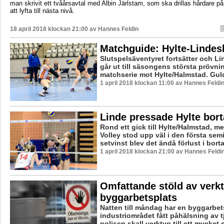
man skrivit ett tvåårsavtal med Albin Järlstam, som ska drillas hårdare på
att lyfta till nästa nivå.
18 april 2018 klockan 21:00 av
Hannes Feldin
Matchguide: Hylte-Lindes
Slutspelsäventyret fortsätter och L
går ut till säsongens största prövni
matchserie mot Hylte/Halmstad. Guldf
1 april 2018 klockan 11:00 av Hannes Feldi
Linde pressade Hylte bort
Rond ett gick till Hylte/Halmstad, 
Volley stod upp väl i den första semi
setvinst blev det ändå förlust i bort
1 april 2018 klockan 21:00 av Hannes Feldi
Omfattande stöld av verkt
byggarbetsplats
Natten till måndag har en byggarbet
industriområdet fått påhälsning av tj
polisen skall verktyg till ett mycket s