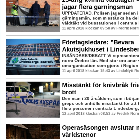
jagar flera gärningsmän
UPPDATERAD. Polisen jagar sedan i n
gärningsmän, som misstänks ha delt
våldtäkt vid busstationen i centrala 
11 april 2018 klockan 09:58 av Fredrik Nor
Företagsledare: ”Bevara
Akutsjukhuset i Lindesbe
INSÄNDARE/DEBATT Vi representerar
norra Örebro län. Med stor oro anar 
omorganisation som gjorts i Region 
11 april 2018 klockan 15:43 av LindeNytt Re
Misstänkt för knivbråk fri
brott
Den man i 20-årsåldern, som i början
greps och anhölls misstänkt för att 
flera personer i centrala Lindesberg, 
12 april 2018 klockan 08:53 av Fredrik Nor
Operasäsongen avslutar 
världstenor