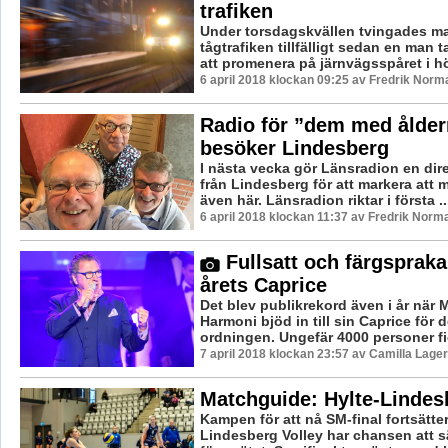
trafiken
Under torsdagskvällen tvingades ma
tågtrafiken tillfälligt sedan en man t
att promenera på järnvägsspåret i höj
6 april 2018 klockan 09:25 av Fredrik Norm
Radio för ”dem med ålder
besöker Lindesberg
I nästa vecka gör Länsradion en di
från Lindesberg för att markera att m
även här. Länsradion riktar i första ..
6 april 2018 klockan 11:37 av Fredrik Norm
Fullsatt och färgsprak
årets Caprice
Det blev publikrekord även i år när
Harmoni bjöd in till sin Caprice för de
ordningen. Ungefär 4000 personer fic
7 april 2018 klockan 23:57 av Camilla Lage
Matchguide: Hylte-Lindes
Kampen för att nå SM-final fortsätte
Lindesberg Volley har chansen att sä