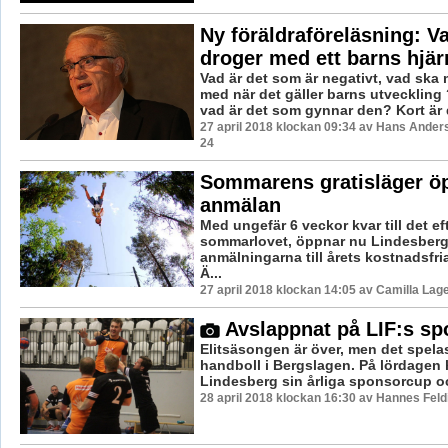
Ny föräldraföreläsning: V
droger med ett barns hjä
Vad är det som är negativt, vad ska
med när det gäller barns utveckling
vad är det som gynnar den? Kort är d
27 april 2018 klockan 09:34 av Hans Ander
24
Sommarens gratisläger ö
anmälan
Med ungefär 6 veckor kvar till det e
sommarlovet, öppnar nu Lindesbe
anmälningarna till årets kostnadsfr
Ä...
27 april 2018 klockan 14:05 av Camilla Lag
Avslappnat på LIF:s s
Elitsäsongen är över, men det spela
handboll i Bergslagen. På lördagen 
Lindesberg sin årliga sponsorcup oc
28 april 2018 klockan 16:30 av Hannes Feld