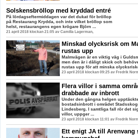
Solskensbröllop med kryddad entré
På lördagseftermiddagen var det dukat för bröllop
på Restaurang Krydda, och inte vilket bröllop som
helst, restaurangens egen krögare Björn ...
21 april 2018 klockan 21:05 av Camilla Lagerman,
Minskad olycksrisk om 
rustas upp
Malmvägen är en viktig väg i Gulds
men den är i dåligt skick och behöv
rustas upp för att minska olycksriske
23 april 2018 klockan 09:25 av Fredrik Nor
Flera villor i samma områ
drabbade av inbrott
Under den gångna helgen upptäckte
bostadsinbrott i området Stadsskog
Lindesberg. I samtliga fall rör det si
villor, uppger ...
23 april 2018 klockan 11:01 av Fredrik Nor
Ett enigt JA till Arenvang