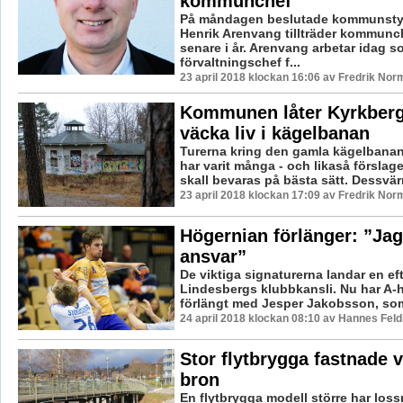
kommunchef
På måndagen beslutade kommunstyr
Henrik Arenvang tillträder kommun
senare i år. Arenvang arbetar idag s
förvaltningschef f...
23 april 2018 klockan 16:06 av Fredrik Nor
Kommunen låter Kyrkberg
väcka liv i kägelbanan
Turerna kring den gamla kägelbanan
har varit många - och likaså försla
skall bevaras på bästa sätt. Dessvärre
23 april 2018 klockan 17:09 av Fredrik Nor
Högernian förlänger: ”Jag
ansvar”
De viktiga signaturerna landar en ef
Lindesbergs klubbkansli. Nu har A-
förlängt med Jesper Jakobsson, som b
24 april 2018 klockan 08:10 av Hannes Feld
Stor flytbrygga fastnade 
bron
En flytbrygga modell större har los