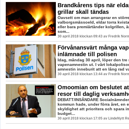
Brandkårens tips när elda
grillar skall tändas
Oavsett om man arrangerar en störr
valborgsmässoeld, eldar torra kvista
eller bara premiärtänder kolgrillen, 
som...
30 april 2018 klockan 09:43 av Fredrik Nor
Förvånansvärt många va
inlämnade till polisen
Idag, måndag 30 april, löper den tr
vapenamnestin ut. I vårt lokalpolis
amnestin inneburit att en lång rad va
30 april 2018 klockan 13:44 av Fredrik Nor
Omoomian om beslutet att 
resor till daglig verksamh
DEBATT/INSÄNDARE Socialnämnden 
kommun hade, under förra året, en
skyldighet att prioritera och spara i
budget...
30 april 2018 klockan 17:05 av LindeNytt R