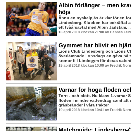
Albin förlänger – men kra
höjs
Ännu en nyckelpjäs är klar för en for
Lindesberg. Klubben har bekräftat at
ett tvåårsavtal med Albin Järlstam, ..
18 april 2018 klockan 21:00 av Hannes Feld
Gymmet har blivit en hjär
Lions Club Lindesberg och Lions Cl
överlämnade i onsdags en gåva på t
kronor till Lindegym för deras satsnin
19 april 2018 klockan 10:09 av Fredrik Nor
Varnar för höga flöden oc
Torrt - och blött. Nu klass 1-varnar 
flöden i mindre vattendrag samt att d
gräsbränder i våra trakter.
19 april 2018 klockan 10:41 av Fredrik Nor
Matchguide: Lindesberg-