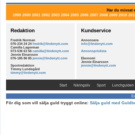
Har du missat e
1999
2000
2001
2002
2003
2004
2005
2006
2007
2008
2009
2010
201
Redaktion
Kundservice
Fredrik Norman
Annonsera
076-234 24 24
fredrik@lindenytt.com
info@lindenytt.com
Camilla Lagerman
073-536 63 56
camilla@lindenytt.com
Annonsprislista
Jennie Einarsson
076-185 86 85
jennie@lindenytt.com
Ekonomi
Jennie Einarsson
Sportredaktion
jennie@lindenytt.com
Timmy Lundegård
timmy@lindenytt.com
Start
Näringsliv
Sport
Lunchguiden
Ex
För dig som vill sälja guld tryggt online:
Sälja guld med Guldb