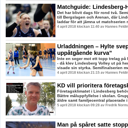
Matchguide: Lindesberg-H
Det har blivit dags för rond två. Sem
till Bergslagen och Arenan, där Lin
laddar för att jämna ut matchserien m
4 april 2018 klockan 11:40 av Hannes Feldi
Urladdningen – Hylte svep
uppåtgående kurva”
Inte en seger mot ett topp trelag p
- då klev Lindesberg Volley ut på 
visade sin styrka. Semifinalserien mo
4 april 2018 klockan 21:15 av Hannes Feldi
KD vill prioritera företags
Företagsklimatet i Lindesberg behöve
Bättre måluppfyllelse i skolan. Gru
äldre samt familjecentral placerade i 
5 april 2018 klockan 09:28 av Fredrik Norm
Man på spåret satte stopp