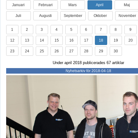
Januari
Februari
Mars
April
Maj
Juli
Augusti
September
Oktober
November
1
2
3
4
5
6
7
8
9
12
13
14
15
16
17
18
19
20
23
24
25
26
27
28
29
30
Under april 2018 publicerades 67 artiklar
Nyhetsarkiv för 2018-04-18