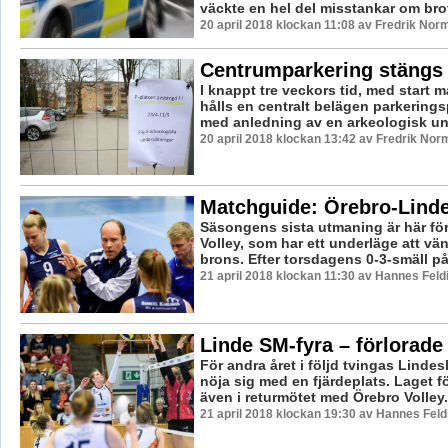
väckte en hel del misstankar om brott
20 april 2018 klockan 11:08 av Fredrik Nor
Centrumparkering stängs
I knappt tre veckors tid, med start m
hålls en centralt belägen parkering
med anledning av en arkeologisk un
20 april 2018 klockan 13:42 av Fredrik Nor
Matchguide: Örebro-Lind
Säsongens sista utmaning är här fö
Volley, som har ett underläge att v
brons. Efter torsdagens 0-3-smäll på 
21 april 2018 klockan 11:30 av Hannes Feld
Linde SM-fyra – förlorade 
För andra året i följd tvingas Lindes
nöja sig med en fjärdeplats. Laget föl
även i returmötet med Örebro Volley.
21 april 2018 klockan 19:30 av Hannes Feld