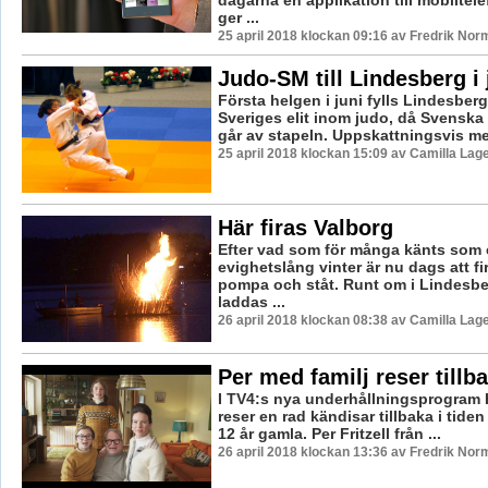
ger ...
25 april 2018 klockan 09:16 av Fredrik Nor
Judo-SM till Lindesberg i 
Första helgen i juni fylls Lindesber
Sveriges elit inom judo, då Svensk
går av stapeln. Uppskattningsvis mel
25 april 2018 klockan 15:09 av Camilla Lag
Här firas Valborg
Efter vad som för många känts som
evighetslång vinter är nu dags att f
pompa och ståt. Runt om i Lindes
laddas ...
26 april 2018 klockan 08:38 av Camilla Lag
Per med familj reser tillba
I TV4:s nya underhållningsprogram H
reser en rad kändisar tillbaka i tiden 
12 år gamla. Per Fritzell från ...
26 april 2018 klockan 13:36 av Fredrik Nor