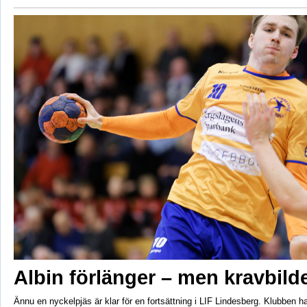
Albin förlänger – men kravbild
Ännu en nyckelpjäs är klar för en fortsättning i LIF Lindesberg. Klubben ha