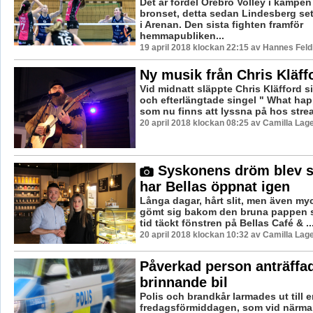
Det är fördel Örebro Volley i kampe
bronset, detta sedan Lindesberg set
i Arenan. Den sista fighten framför
hemmapubliken...
19 april 2018 klockan 22:15 av Hannes Feld
Ny musik från Chris Kläff
Vid midnatt släppte Chris Kläfford si
och efterlängtade singel " What hap
som nu finns att lyssna på hos strea
20 april 2018 klockan 08:25 av Camilla Lag
Syskonens dröm blev s
har Bellas öppnat igen
Långa dagar, hårt slit, men även myc
gömt sig bakom den bruna pappen 
tid täckt fönstren på Bellas Café & ..
20 april 2018 klockan 10:32 av Camilla Lag
Påverkad person anträffad
brinnande bil
Polis och brandkår larmades ut till 
fredagsförmiddagen, som vid närmar