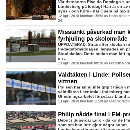
Världstenoren Placido Domingo sjun
Lindesberg på lördag! Han är en av
syns - och hörs - när Opera på bio s
12 april 2018 klockan 15:58 av Hans Ander
24
Misstänkt påverkad man 
fyrhjuling på skolområde
UPPDATERAD. Strax efter klockan n
fredagsförmiddagen, larmades en poli
Storåskolan. Detta sedan man fått u
en ...
13 april 2018 klockan 09:38 av Fredrik Nor
Våldtäkten i Linde: Polise
vittnen
Polisen har ännu inte gripit någon m
våldtäkten i centrala Lindesberg nat
Utredningsarbetet försvåras bland an
13 april 2018 klockan 11:29 av Fredrik Nor
Philip nådde final i EM-p
Debut i Supercar Euro - då körde Ph
som om han inte gjort något annat.
Lindesbergsförarens säsongspremiä