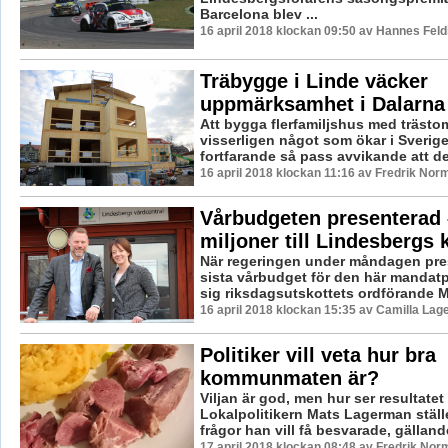
Barcelona blev ...
16 april 2018 klockan 09:50 av Hannes Feld
Träbygge i Linde väcker
uppmärksamhet i Dalarna
Att bygga flerfamiljshus med trästo
visserligen något som ökar i Sverige
fortfarande så pass avvikande att det
16 april 2018 klockan 11:16 av Fredrik Nor
Vårbudgeten presenterad 
miljoner till Lindesberg
När regeringen under måndagen pre
sista vårbudget för den här mandat
sig riksdagsutskottets ordförande Ma
16 april 2018 klockan 15:35 av Camilla Lag
Politiker vill veta hur bra
kommunmaten är?
Viljan är god, men hur ser resultatet
Lokalpolitikern Mats Lagerman ställ
frågor han vill få besvarade, gällande
17 april 2018 klockan 08:48 av Fredrik Nor