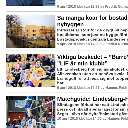
...
9 april 2018 klockan 11:38 av Fredrik Norm
Så många köar för bostad 
nybyggen
Intresset är stort för de drygt 60 n
bostäderna, som just nu byggs fördel
bostadsprojekt i centrala Lindesberg.
9 april 2018 klockan 14:09 av Fredrik Norm
Viktiga beskedet – ”Barre
”LIF är min klubb”
LIF Lindesberg höll sig mirakulöst k
Allsvenskan utan att behöva kvala.
brandgult för att resa sig mot topp
har ...
9 april 2018 klockan 16:15 av Hannes Feldi
Matchguide: Lindesberg-H
Söndagens förlust har satt Lindesbe
press och ikväll spelar laget för sin
Seger krävs när Hylte/Halmstad gästa
10 april 2018 klockan 14:00 av Hannes Feld