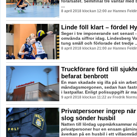
förarsätet. Semifinal tre väntar med
...
8 april 2018 klockan 12:00 av Hannes Feldi
Linde föll klart – fördel H
Seger i tre imponerande set senast - 
omvända siffror idag. Lindesberg Vo
tung smäll och förlorade det tredje ..
8 april 2018 klockan 21:00 av Hannes Feldi
Truckförare förd till sjuk
befarat benbrott
En man skadade sig illa på sin arbet
måndagsmorgonen, sedan han fastn
i lastpallar. Enligt polisuppgift är ma
9 april 2018 klockan 11:22 av Fredrik Norm
Privatpersoner ingrep när
slog sönder husbil
Natten till lördag uppmärksammar n
privatpersoner hur en ensam gärni
åverkan på en husbil i ett villaområd