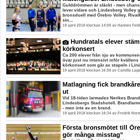
Gulddrömmen är släckt - men chans
lever vidare och Lindesberg Volley g
bronsduell med Örebro Volley. Riva
sin...
19 april 2018 klockan 14:00 av Hannes Feld
Hundratals elever stäm
körkonsert
Ca 200 elever från sju av kommunen
övar just nu intensivt inför kvällens
körkonsert som går av stapeln i Lin
19 april 2018 klockan 16:50 av Camilla Lag
Matlagning fick brandkåre
ut
Vid 18-tiden larmades Nerikes Brandkå
Lindesbergs Stadshotell. Brandlarm
- men inte av en brand.
19 april 2018 klockan 18:34 av Fredrik Nor
Första bronsmötet till Öre
gör många misstag”