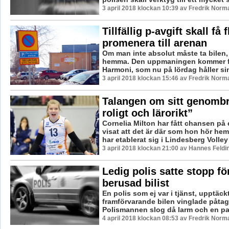
3 april 2018 klockan 10:39 av Fredrik Norm
Tillfällig p-avgift skall få f
promenera till arenan
Om man inte absolut måste ta bilen
hemma. Den uppmaningen kommer f
Harmoni, som nu på lördag håller sin 
3 april 2018 klockan 15:46 av Fredrik Norm
Talangen om sitt genombro
roligt och lärorikt”
Cornelia Milton har fått chansen på
visat att det är där som hon hör he
har etablerat sig i Lindesberg Volley
3 april 2018 klockan 21:00 av Hannes Feldi
Ledig polis satte stopp för
berusad bilist
En polis som ej var i tjänst, upptäck
framförvarande bilen vinglade påtag
Polismannen slog då larm och en pat
4 april 2018 klockan 08:53 av Fredrik Norm