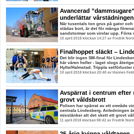
Avancerad ”dammsugare
underlättar vårstädningen
När tusentals ton grus på gator och 
städas bort, är det för många förena
sandstormar som virvlar upp. Förra v
10 april 2018 klockan 14:27 av Fredrik Nor
Finalhoppet släckt – Lind
Det blir ingen SM-final för Lindesbe
här våren heller - laget slogs återige
Hylte/Halmstad. Trippla setförluster 
10 april 2018 klockan 20:40 av Hannes Feld
Avspärrat i centrum efter
grovt våldsbrott
Polisen har spärrat av ett område vi
centrala Lindesberg. Anledningen är
misstänker att det skett ett grovt vål
11 april 2018 klockan 08:42 av Fredrik Nor
25-årig kvinna våldtagen 