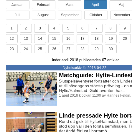
Januari
Februari
Mars
April
Maj
Juli
Augusti
September
Oktober
November
1
2
3
4
5
6
7
8
9
12
13
14
15
16
17
18
19
20
23
24
25
26
27
28
29
30
Under april 2018 publicerades 67 artiklar
Nyhetsarkiv för 2018-04-22
Matchguide: Hylte-Lindes
Slutspelsäventyret fortsätter och Linde
ut till säsongens största prövning - en
Hylte/Halmstad. Guldfavoriten har...
1 april 2018 klockan 11:00 av Hannes Feldin
Linde pressade Hylte bort
Rond ett gick till Hylte/Halmstad, men 
stod upp väl i den första semifinalen. Tr
det ändå förlust i bortamö...