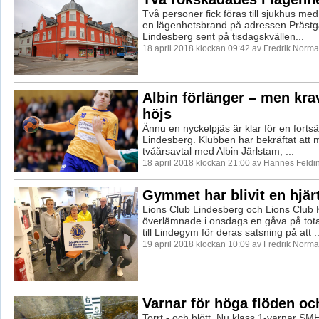
Två personer fick föras till sjukhus med
en lägenhetsbrand på adressen Prästga
Lindesberg sent på tisdagskvällen...
18 april 2018 klockan 09:42 av Fredrik Norma
Albin förlänger – men kra
höjs
Ännu en nyckelpjäs är klar för en fortsä
Lindesberg. Klubben har bekräftat att ma
tvåårsavtal med Albin Järlstam, ...
18 april 2018 klockan 21:00 av Hannes Feldi
Gymmet har blivit en hjär
Lions Club Lindesberg och Lions Club K
överlämnade i onsdags en gåva på tota
till Lindegym för deras satsning på att ..
19 april 2018 klockan 10:09 av Fredrik Norma
Varnar för höga flöden oc
Torrt - och blött. Nu klass 1-varnar SM