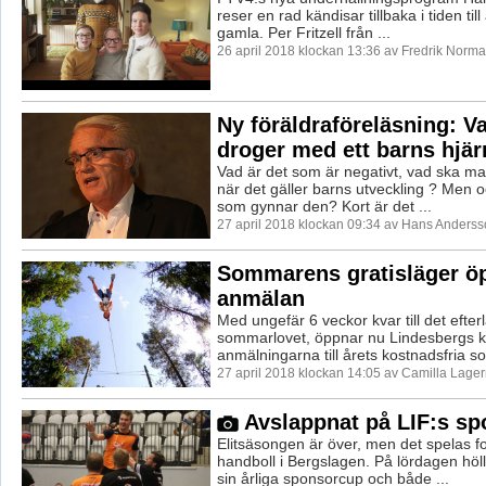
reser en rad kändisar tillbaka i tiden til
gamla. Per Fritzell från ...
26 april 2018 klockan 13:36 av Fredrik Norma
Ny föräldraföreläsning: V
droger med ett barns hjä
Vad är det som är negativt, vad ska m
när det gäller barns utveckling ? Men o
som gynnar den? Kort är det ...
27 april 2018 klockan 09:34 av Hans Anderss
Sommarens gratisläger ö
anmälan
Med ungefär 6 veckor kvar till det efte
sommarlovet, öppnar nu Lindesbergs
anmälningarna till årets kostnadsfria s
27 april 2018 klockan 14:05 av Camilla Lage
Avslappnat på LIF:s s
Elitsäsongen är över, men det spelas f
handboll i Bergslagen. På lördagen höl
sin årliga sponsorcup och både ...