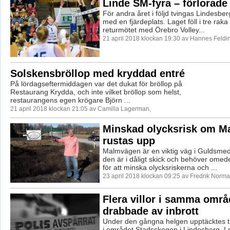
Linde SM-fyra – förlorade 
För andra året i följd tvingas Lindesber
med en fjärdeplats. Laget föll i tre raka
returmötet med Örebro Volley...
21 april 2018 klockan 19:30 av Hannes Feldi
Solskensbröllop med kryddad entré
På lördagseftermiddagen var det dukat för bröllop på
Restaurang Krydda, och inte vilket bröllop som helst,
restaurangens egen krögare Björn ...
21 april 2018 klockan 21:05 av Camilla Lagerman,
Minskad olycksrisk om 
rustas upp
Malmvägen är en viktig väg i Guldsme
den är i dåligt skick och behöver omed
för att minska olycksriskerna och ...
23 april 2018 klockan 09:25 av Fredrik Norma
Flera villor i samma områ
drabbade av inbrott
Under den gångna helgen upptäcktes tr
i området Stadsskogen i Lindesberg. I sa