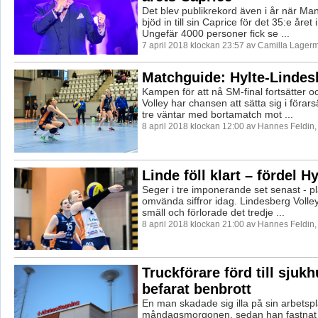
Det blev publikrekord även i år när M
bjöd in till sin Caprice för det 35:e året
Ungefär 4000 personer fick se ...
7 april 2018 klockan 23:57 av Camilla Lager
Matchguide: Hylte-Lindes
Kampen för att nå SM-final fortsätter 
Volley har chansen att sätta sig i förars
tre väntar med bortamatch mot ...
8 april 2018 klockan 12:00 av Hannes Feldin
Linde föll klart – fördel H
Seger i tre imponerande set senast - pl
omvända siffror idag. Lindesberg Volle
smäll och förlorade det tredje ...
8 april 2018 klockan 21:00 av Hannes Feldin
Truckförare förd till sjuk
befarat benbrott
En man skadade sig illa på sin arbetspl
måndagsmorgonen, sedan han fastnat 