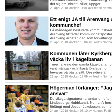
det sig om inbrott i villor, uppger ...
23 april 2018 klockan 11:01 av Fredrik Norma
Ett enigt JA till Arenvang
kommunchef
På måndagen beslutade kommunstyrels
Arenvang tillträder kommunchefsposten
Arenvang arbetar idag som förvaltningsc
23 april 2018 klockan 16:06 av Fredrik Norma
Kommunen låter Kyrkberg
väcka liv i kägelbanan
Turerna kring den gamla kägelbanan p
varit många - och likaså förslagen om h
bevaras på bästa sätt. Dessvärre är...
23 april 2018 klockan 17:09 av Fredrik Norma
Högernian förlänger: ”Jag
ansvar”
De viktiga signaturerna landar en efter
Lindesbergs klubbkansli. Nu har A-her
förlängt med Jesper Jakobsson, som blir
24 april 2018 klockan 08:10 av Hannes Feldi