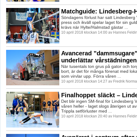
Matchguide: Lindesberg-H
Söndagens förlust har satt Lindesberg 
press och ikväll spelar laget för sin gu
krävs när Hylte/Halmstad gästar ...
10 april 2018 klockan 14:00 av Hannes Feldi
Avancerad ”dammsugare
underlättar vårstädningen
När tusentals ton grus på gator och tor
bort, är det för många förenat med lok
som virvlar upp. Förra våren ...
10 april 2018 klockan 14:27 av Fredrik Norma
Finalhoppet släckt – Lind
Det blir ingen SM-final för Lindesberg 
våren heller - laget slogs återigen ut a
Trippla setförluster med ...
10 april 2018 klockan 20:40 av Hannes Feldi