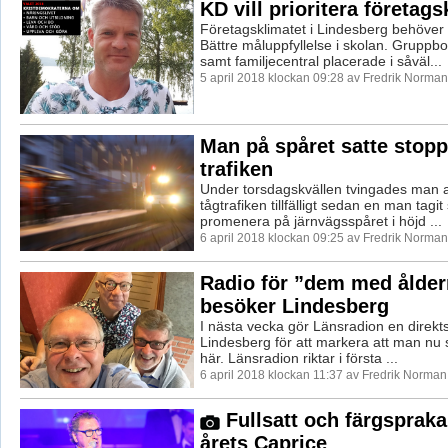
KD vill prioritera företags
Företagsklimatet i Lindesberg behöver p
Bättre måluppfyllelse i skolan. Gruppbo
samt familjecentral placerade i såväl...
5 april 2018 klockan 09:28 av Fredrik Norman
Man på spåret satte stopp
trafiken
Under torsdagskvällen tvingades man a
tågtrafiken tillfälligt sedan en man tagit 
promenera på järnvägsspåret i höjd ...
6 april 2018 klockan 09:25 av Fredrik Norman
Radio för ”dem med ålder
besöker Lindesberg
I nästa vecka gör Länsradion en direkt
Lindesberg för att markera att man nu s
här. Länsradion riktar i första ...
6 april 2018 klockan 11:37 av Fredrik Norman
Fullsatt och färgsprak
årets Caprice