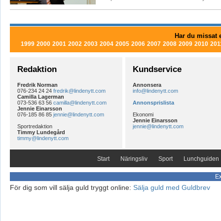
Har du missat e
1999
2000
2001
2002
2003
2004
2005
2006
2007
2008
2009
2010
201
Redaktion
Kundservice
Fredrik Norman
Annonsera
076-234 24 24
fredrik@lindenytt.com
info@lindenytt.com
Camilla Lagerman
073-536 63 56
camilla@lindenytt.com
Annonsprislista
Jennie Einarsson
076-185 86 85
jennie@lindenytt.com
Ekonomi
Jennie Einarsson
Sportredaktion
jennie@lindenytt.com
Timmy Lundegård
timmy@lindenytt.com
Start
Näringsliv
Sport
Lunchguiden
Ex
För dig som vill sälja guld tryggt online:
Sälja guld med Guldbrev