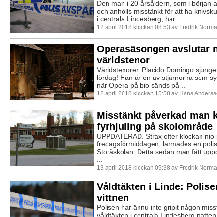
Den man i 20-årsåldern, som i början a
och anhölls misstänkt för att ha knivsku
i centrala Lindesberg, har ...
12 april 2018 klockan 08:53 av Fredrik Norma
Operasäsongen avslutar 
världstenor
Världstenoren Placido Domingo sjunger
lördag! Han är en av stjärnorna som sy
när Opera på bio sänds på ...
12 april 2018 klockan 15:58 av Hans Anderss
Misstänkt påverkad man 
fyrhjuling på skolområde
UPPDATERAD. Strax efter klockan nio 
fredagsförmiddagen, larmades en polispat
Storåskolan. Detta sedan man fått uppg
...
13 april 2018 klockan 09:38 av Fredrik Norma
Våldtäkten i Linde: Polise
vittnen
Polisen har ännu inte gripit någon miss
våldtäkten i centrala Lindesberg natten 