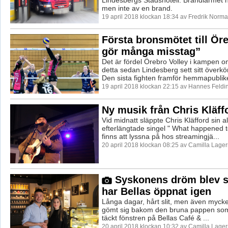
Lindesbergs Stadshotell. Brandlarmet h
men inte av en brand.
19 april 2018 klockan 18:34 av Fredrik Norma
Första bronsmötet till Öre
gör många misstag”
Det är fördel Örebro Volley i kampen 
detta sedan Lindesberg sett sitt överkö
Den sista fighten framför hemmapublike
19 april 2018 klockan 22:15 av Hannes Feldi
Ny musik från Chris Kläff
Vid midnatt släppte Chris Kläfford sin a
efterlängtade singel " What happened 
finns att lyssna på hos streamingjä...
20 april 2018 klockan 08:25 av Camilla Lage
Syskonens dröm blev s
har Bellas öppnat igen
Långa dagar, hårt slit, men även mycke
gömt sig bakom den bruna pappen som
täckt fönstren på Bellas Café & ...
20 april 2018 klockan 10:32 av Camilla Lage