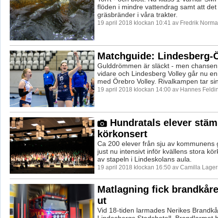
flöden i mindre vattendrag samt att det 
gräsbränder i våra trakter.
19 april 2018 klockan 10:41 av Fredrik Norma
Matchguide: Lindesberg-
Gulddrömmen är släckt - men chansen 
vidare och Lindesberg Volley går nu en
med Örebro Volley. Rivalkampen tar sin
19 april 2018 klockan 14:00 av Hannes Feldi
Hundratals elever stäm
körkonsert
Ca 200 elever från sju av kommunens 
just nu intensivt inför kvällens stora k
av stapeln i Lindeskolans aula.
19 april 2018 klockan 16:50 av Camilla Lage
Matlagning fick brandkåre
ut
Vid 18-tiden larmades Nerikes Brandkår 