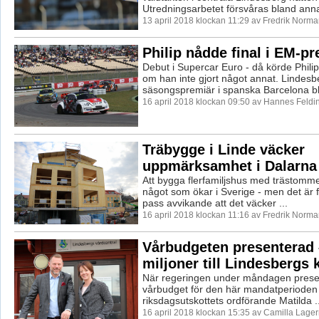
Utredningsarbetet försvåras bland annat
13 april 2018 klockan 11:29 av Fredrik Norma
Philip nådde final i EM-p
Debut i Supercar Euro - då körde Phi
om han inte gjort något annat. Lindesb
säsongspremiär i spanska Barcelona ble
16 april 2018 klockan 09:50 av Hannes Feldi
Träbygge i Linde väcker
uppmärksamhet i Dalarna
Att bygga flerfamiljshus med trästomme
något som ökar i Sverige - men det är 
pass avvikande att det väcker ...
16 april 2018 klockan 11:16 av Fredrik Norma
Vårbudgeten presenterad 
miljoner till Lindesberg
När regeringen under måndagen presen
vårbudget för den här mandatperioden
riksdagsutskottets ordförande Matilda ..
16 april 2018 klockan 15:35 av Camilla Lage