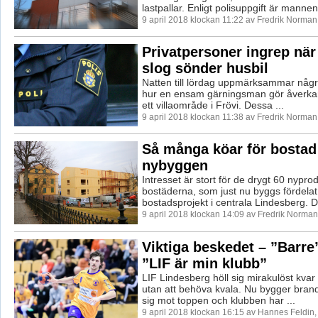
lastpallar. Enligt polisuppgift är mannen 
9 april 2018 klockan 11:22 av Fredrik Norman
Privatpersoner ingrep när
slog sönder husbil
Natten till lördag uppmärksammar någr
hur en ensam gärningsman gör åverkan
ett villaområde i Frövi. Dessa ...
9 april 2018 klockan 11:38 av Fredrik Norman
Så många köar för bostad 
nybyggen
Intresset är stort för de drygt 60 nypr
bostäderna, som just nu byggs fördelat 
bostadsprojekt i centrala Lindesberg. De
9 april 2018 klockan 14:09 av Fredrik Norman
Viktiga beskedet – ”Barre
”LIF är min klubb”
LIF Lindesberg höll sig mirakulöst kvar 
utan att behöva kvala. Nu bygger brandg
sig mot toppen och klubben har ...
9 april 2018 klockan 16:15 av Hannes Feldin