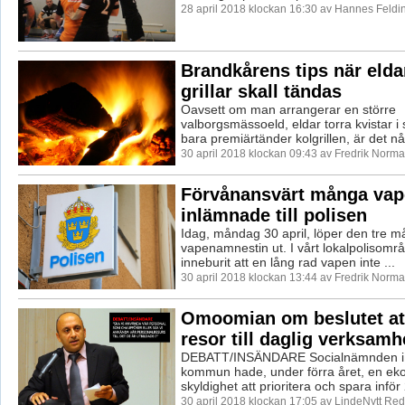
28 april 2018 klockan 16:30 av Hannes Feldi
Brandkårens tips när elda
grillar skall tändas
Oavsett om man arrangerar en större
valborgsmässoeld, eldar torra kvistar i 
bara premiärtänder kolgrillen, är det n
30 april 2018 klockan 09:43 av Fredrik Norma
Förvånansvärt många va
inlämnade till polisen
Idag, måndag 30 april, löper den tre 
vapenamnestin ut. I vårt lokalpolisomr
inneburit att en lång rad vapen inte ...
30 april 2018 klockan 13:44 av Fredrik Norma
Omoomian om beslutet att 
resor till daglig verksamh
DEBATT/INSÄNDARE Socialnämnden i 
kommun hade, under förra året, en ek
skyldighet att prioritera och spara inför
30 april 2018 klockan 17:05 av LindeNytt Red