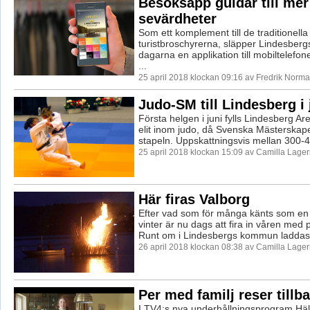
Besöksapp guidar till mer
sevärdheter
Som ett komplement till de traditionella
turistbroschyrerna, släpper Lindesber
dagarna en applikation till mobiltelefo
...
25 april 2018 klockan 09:16 av Fredrik Norma
Judo-SM till Lindesberg i 
Första helgen i juni fylls Lindesberg A
elit inom judo, då Svenska Mästerskap
stapeln. Uppskattningsvis mellan 300-40
25 april 2018 klockan 15:09 av Camilla Lage
Här firas Valborg
Efter vad som för många känts som en
vinter är nu dags att fira in våren med
Runt om i Lindesbergs kommun laddas 
26 april 2018 klockan 08:38 av Camilla Lage
Per med familj reser tillba
I TV4:s nya underhållningsprogram Häl