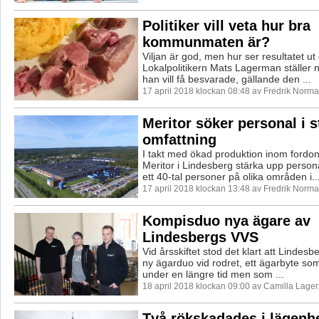
Politiker vill veta hur bra
kommunmaten är?
Viljan är god, men hur ser resultatet ut
Lokalpolitikern Mats Lagerman ställer 
han vill få besvarade, gällande den ...
17 april 2018 klockan 08:48 av Fredrik Norma
Meritor söker personal i s
omfattning
I takt med ökad produktion inom fordons
Meritor i Lindesberg stärka upp perso
ett 40-tal personer på olika områden i..
17 april 2018 klockan 13:48 av Fredrik Norma
Kompisduo nya ägare av
Lindesbergs VVS
Vid årsskiftet stod det klart att Lindesb
ny ägarduo vid rodret, ett ägarbyte so
under en längre tid men som ...
18 april 2018 klockan 09:00 av Camilla Lage
Två rökskadades i lägenh