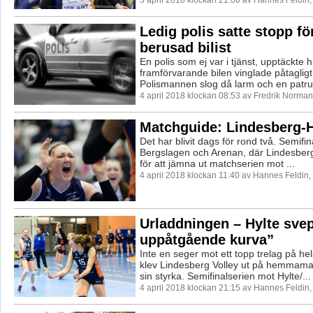
Ledig polis satte stopp för
berusad bilist
En polis som ej var i tjänst, upptäckte 
framförvarande bilen vinglade påtaglig
Polismannen slog då larm och en patrul
4 april 2018 klockan 08:53 av Fredrik Norman
Matchguide: Lindesberg-H
Det har blivit dags för rond två. Semifin
Bergslagen och Arenan, där Lindesberg
för att jämna ut matchserien mot ...
4 april 2018 klockan 11:40 av Hannes Feldin
Urladdningen – Hylte svep
uppåtgående kurva”
Inte en seger mot ett topp trelag på he
klev Lindesberg Volley ut på hemmama
sin styrka. Semifinalserien mot Hylte/...
4 april 2018 klockan 21:15 av Hannes Feldin