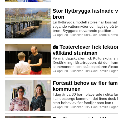
Stor flytbrygga fastnade 
bron
En flytbrygga modell större har lossna
stigande vattennivåer och lagt sig på t
bron. Bryggans nuvarande position ...
24 april 2018 klockan 08:42 av Fredrik Norma
Teaterelever fick lektio
välkänd stuntman
På måndagskvällen fick Kulturskolans t
förstärkning i lärartruppen, då den fra
stuntmannen och skådespelaren Alexan
24 april 2018 klockan 10:14 av Camilla Lage
Fortsatt behov av fler fam
kommunen
I dag är ca 30 barn placerade i olika f
i Lindesbergs kommun, det finns dock f
stort behov av fler familjer som kan t...
24 april 2018 klockan 13:21 av Camilla Lage