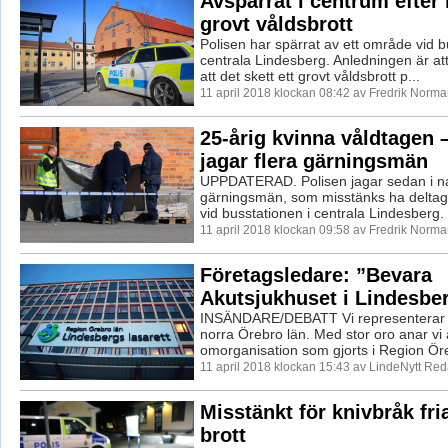
Avspärrat i centrum efter
grovt våldsbrott
Polisen har spärrat av ett område vid b
centrala Lindesberg. Anledningen är a
att det skett ett grovt våldsbrott p...
11 april 2018 klockan 08:42 av Fredrik Norma
25-årig kvinna våldtagen 
jagar flera gärningsmän
UPPDATERAD. Polisen jagar sedan i nat
gärningsmän, som misstänks ha deltagit
vid busstationen i centrala Lindesberg. .
11 april 2018 klockan 09:58 av Fredrik Norma
Företagsledare: ”Bevara
Akutsjukhuset i Lindesbe
INSÄNDARE/DEBATT Vi representerar 
norra Örebro län. Med stor oro anar vi 
omorganisation som gjorts i Region Öre
11 april 2018 klockan 15:43 av LindeNytt Red
Misstänkt för knivbråk fri
brott