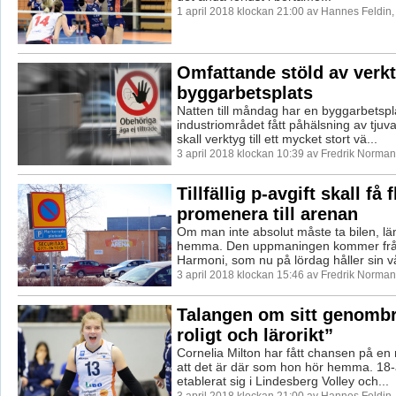
1 april 2018 klockan 21:00 av Hannes Feldin
Omfattande stöld av verkt
byggarbetsplats
Natten till måndag har en byggarbetspl
industriområdet fått påhälsning av tjuvar
skall verktyg till ett mycket stort vä...
3 april 2018 klockan 10:39 av Fredrik Norman
Tillfällig p-avgift skall få f
promenera till arenan
Om man inte absolut måste ta bilen, l
hemma. Den uppmaningen kommer fr
Harmoni, som nu på lördag håller sin vår
3 april 2018 klockan 15:46 av Fredrik Norman
Talangen om sitt genombro
roligt och lärorikt”
Cornelia Milton har fått chansen på en 
att det är där som hon hör hemma. 18-
etablerat sig i Lindesberg Volley och...
3 april 2018 klockan 21:00 av Hannes Feldin