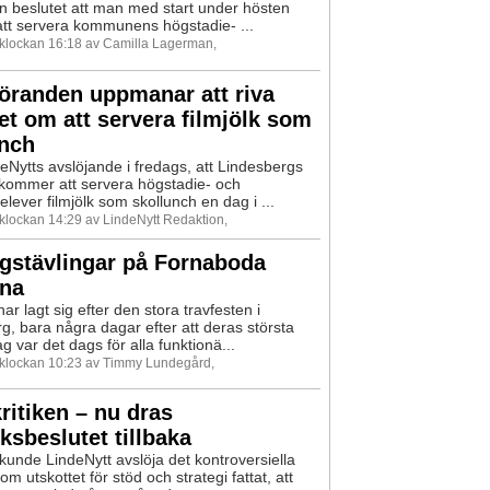
beslutet att man med start under hösten
tt servera kommunens högstadie- ...
9 klockan 16:18 av Camilla Lagerman,
öranden uppmanar att riva
et om att servera filmjölk som
unch
deNytts avslöjande i fredags, att Lindesbergs
ommer att servera högstadie- och
lever filmjölk som skollunch en dag i ...
 klockan 14:29 av LindeNytt Redaktion,
gstävlingar på Fornaboda
ana
r lagt sig efter den stora travfesten i
g, bara några dagar efter att deras största
g var det dags för alla funktionä...
9 klockan 10:23 av Timmy Lundegård,
kritiken – nu dras
lksbeslutet tillbaka
 kunde LindeNytt avslöja det kontroversiella
om utskottet för stöd och strategi fattat, att