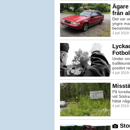
Ägare 
från a
Det var u
yngre man
bensinsto
3 juli 201
Lyckad
Fotbol
Under on
trafikkon
positivt re
4 juli 2019
Misstä
På torsda
vid Södra
hittat nå
4 juli 201
Stor