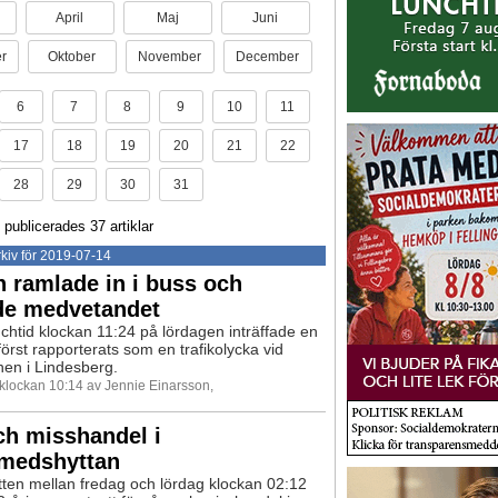
April
Maj
Juni
r
Oktober
November
December
6
7
8
9
10
11
17
18
19
20
21
22
28
29
30
31
 publicerades 37 artiklar
kiv för 2019-07-14
 ramlade in i buss och
de medvetandet
chtid klockan 11:24 på lördagen inträffade en
örst rapporterats som en trafikolycka vid
nen i Lindesberg.
 klockan 10:14 av Jennie Einarsson,
ch misshandel i
medshyttan
ten mellan fredag och lördag klockan 02:12