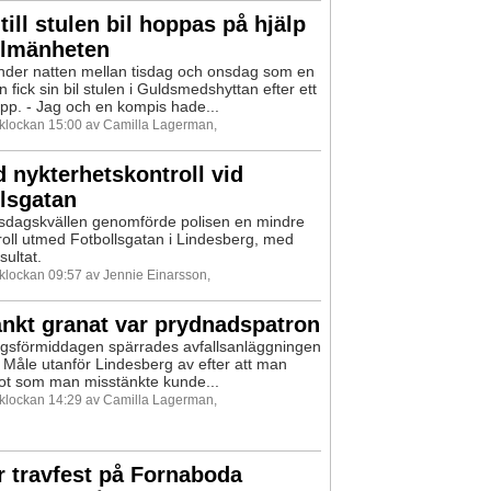
till stulen bil hoppas på hjälp
llmänheten
nder natten mellan tisdag och onsdag som en
 fick sin bil stulen i Guldsmedshyttan efter ett
pp. - Jag och en kompis hade...
9 klockan 15:00 av Camilla Lagerman,
 nykterhetskontroll vid
lsgatan
sdagskvällen genomförde polisen en mindre
troll utmed Fotbollsgatan i Lindesberg, med
sultat.
 klockan 09:57 av Jennie Einarsson,
nkt granat var prydnadspatron
gsförmiddagen spärrades avfallsanläggningen
 Måle utanför Lindesberg av efter att man
got som man misstänkte kunde...
9 klockan 14:29 av Camilla Lagerman,
 travfest på Fornaboda