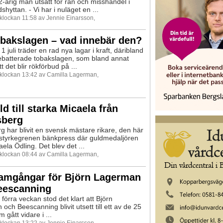
2-årig man utsatt för rån och misshandel i
hyttan. - Vi har i nuläget en ...
 klockan 11:58 av Jennie Einarsson,
bakslagen – vad innebär den?
1 juli träder en rad nya lagar i kraft, däribland
batterade tobakslagen, som bland annat
t det blir rökförbud på ...
9 klockan 13:42 av Camilla Lagerman,
d till starka Micaela från
sberg
g har blivit en svensk mästare rikare, den här
styrkegrenen bänkpress där guldmedaljören
ela Ödling. Det blev det ...
9 klockan 08:44 av Camilla Lagerman,
ramgångar för Björn Lagerman
eescanning
v förra veckan stod det klart att Björn
och Beescanning blivit utsett till ett av de 25
 gått vidare i ...
 klockan 13:22 av Jennie Einarsson,