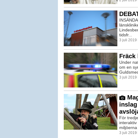
DEBATT
INSÄNDAR
länsklinik
Lindesber
tidsfr...
3 juli 2019
Fräck 
Under nat
om en syn
Guldsmed
3 juli 2019
Magi
inslag
avslöj
För tredj
interakti
miljöerna 
3 juli 201