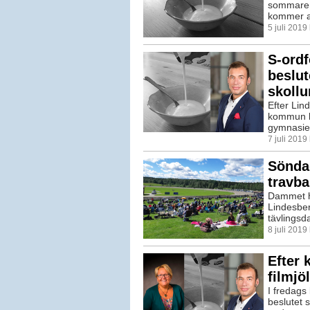
sommaren 
kommer a
5 juli 201
S-ordf
beslut
skoll
Efter Lin
kommun k
gymnasiee
7 juli 2019
Sönda
travb
Dammet ha
Lindesber
tävlingsda
8 juli 201
Efter 
filmjö
I fredags
beslutet s