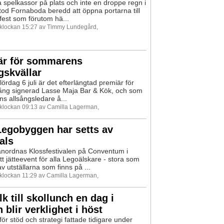
 spelkassor på plats och inte en droppe regn i
stod Fornaboda beredd att öppna portarna till
vfest som förutom hä...
9 klockan 15:27 av Timmy Lundegård,
är för sommarens
gskvällar
ördag 6 juli är det efterlängtad premiär för
sång signerad Lasse Maja Bar & Kök, och som
 allsångsledare å...
9 klockan 09:13 av Camilla Lagerman,
Legobyggen har setts av
als
anordnas Klossfestivalen på Conventum i
tt jätteevent för alla Legoälskare - stora som
v utställarna som finns på ...
9 klockan 11:29 av Camilla Lagerman,
lk till skollunch en dag i
 blir verklighet i höst
för stöd och strategi fattade tidigare under