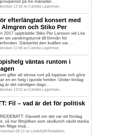
provperiod på tre månader...
9 klockan 13:36 av Camilla Lagerman,
ör efterlängtad konsert med
 Almgren och Stiko Per
 2017 uppträdde Stiko Per Larsson vid Löa
r sin vandringsturné till förmån för
rfonden. Gästartist den kvällen var ...
9 klockan 11:06 av Camilla Lagerman,
ppishelg väntas runtom i
lagen
om gillar att strosa runt på loppisar och göra
tar en en helg i sjunde himlen. Under lördag
g är det nämligen dags ...
9 klockan 13:52 av Camilla Lagerman,
: Fil – vad är det för politisk
E/DEBATT: Oavsett om det var ett förslag
ut, så har filmjölken som skollunch väckt starka
en flitige insä...
9 klockan 08:22 av LindeNytt Redaktion,