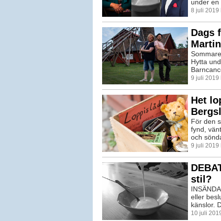
under en 
8 juli 201
Dags f
Martin
Sommaren
Hytta unde
Barncance
9 juli 201
Het lo
Bergs
För den s
fynd, vän
och sönda
9 juli 201
DEBATT
stil?
INSÄNDAR
eller besl
känslor. D
10 juli 201