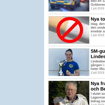
blev en 3
Guldsmeds
1 juli 2019
Nya to
Idag, den 
den omde
innebär at
1 juli 201
SM-gul
Linde
Lindesber
gången i 
heter Mica
2 juli 201
Nya f
och B
I slutet a
Lagerman 
bidrag som
2 juli 2019