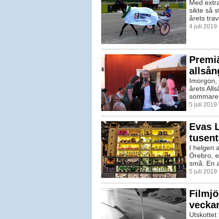
Med extra
sikte så 
årets tra
4 juli 201
Premi
allsån
Imorgon, l
årets All
sommarens
5 juli 201
Evas 
tusent
I helgen 
Örebro, e
små. En a
5 juli 201
Filmjö
veckan
Utskottet 