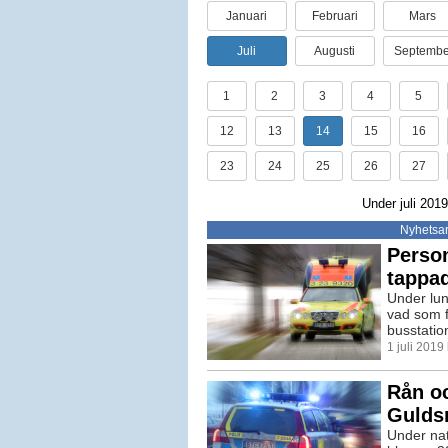
Januari
Februari
Mars
Juli
Augusti
Septembe
1
2
3
4
5
12
13
14
15
16
23
24
25
26
27
Under juli 2019
Nyhetsar
Person
tappa
Under lun
vad som f
busstatio
1 juli 2019
Rån o
Gulds
Under nat