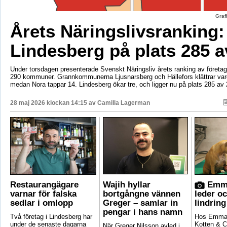
Graf
Årets Näringslivsranking:
Lindesberg på plats 285 a
Under torsdagen presenterade Svenskt Näringsliv årets ranking av företags
290 kommuner. Grannkommunerna Ljusnarsberg och Hällefors klättrar vard
medan Nora tappar 14. Lindesberg ökar tre, och ligger nu på plats 285 av 
28 maj 2026 klockan 14:15 av
Camilla Lagerman
Restaurangägare
Wajih hyllar
Emma
varnar för falska
bortgångne vännen
leder o
sedlar i omlopp
Greger – samlar in
lindring
pengar i hans namn
Två företag i Lindesberg har
Hos Emma 
under de senaste dagarna
Kotten & C
När Greger Nilsson avled i