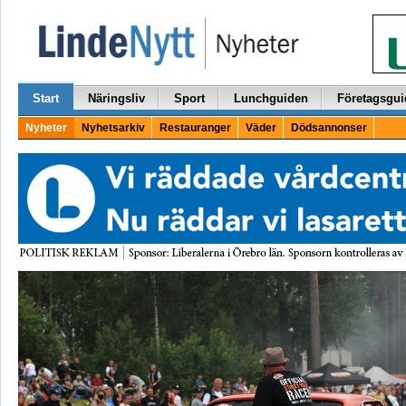
Start
Näringsliv
Sport
Lunchguiden
Företagsgui
Nyheter
Nyhetsarkiv
Restauranger
Väder
Dödsannonser