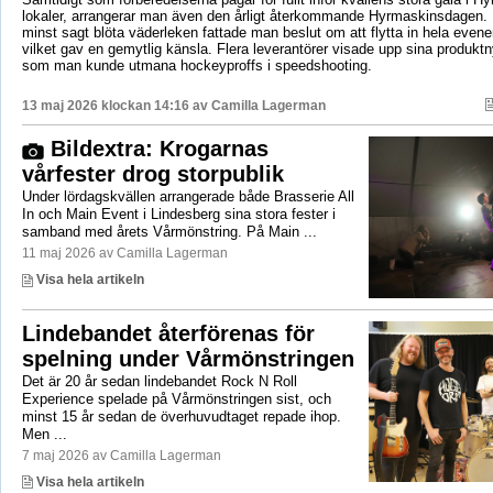
lokaler, arrangerar man även den årligt återkommande Hyrmaskinsdagen.
minst sagt blöta väderleken fattade man beslut om att flytta in hela even
vilket gav en gemytlig känsla. Flera leverantörer visade upp sina produktn
som man kunde utmana hockeyproffs i speedshooting.
13 maj 2026 klockan 14:16 av
Camilla Lagerman
Bildextra: Krogarnas
vårfester drog storpublik
Under lördagskvällen arrangerade både Brasserie All
In och Main Event i Lindesberg sina stora fester i
samband med årets Vårmönstring. På Main ...
11 maj 2026 av Camilla Lagerman
Visa hela artikeln
Lindebandet återförenas för
spelning under Vårmönstringen
Det är 20 år sedan lindebandet Rock N Roll
Experience spelade på Vårmönstringen sist, och
minst 15 år sedan de överhuvudtaget repade ihop.
Men ...
7 maj 2026 av Camilla Lagerman
Visa hela artikeln