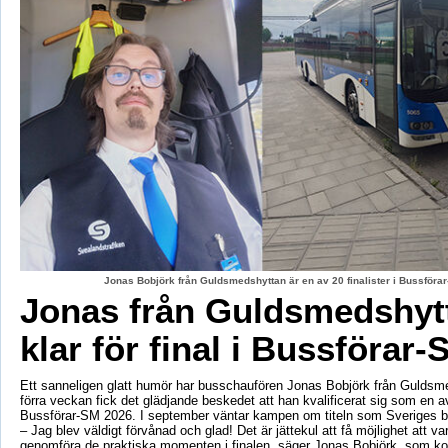
Jonas Bobjörk från Guldsmedshyttan är en av 20 finalister i Bussförar
Jonas från Guldsmedshyt
klar för final i Bussförar-
Ett sanneligen glatt humör har busschaufören Jonas Bobjörk från Guldsm
förra veckan fick det glädjande beskedet att han kvalificerat sig som en av 
Bussförar-SM 2026. I september väntar kampen om titeln som Sveriges b
– Jag blev väldigt förvånad och glad! Det är jättekul att få möjlighet att v
genomföra de praktiska momenten i finalen, säger Jonas Bobjörk, som 