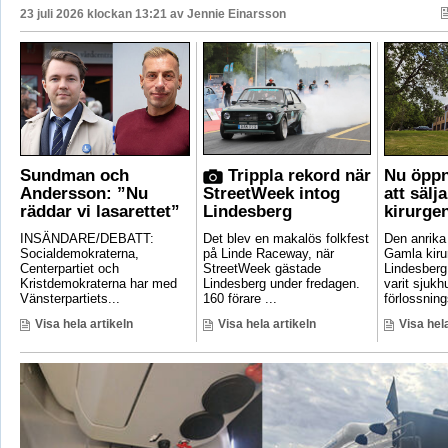
23 juli 2026 klockan 13:21 av
Jennie Einarsson
Sundman och
Trippla rekord när
Nu öppn
Andersson: ”Nu
StreetWeek intog
att sälj
räddar vi lasarettet”
Lindesberg
kirurge
INSÄNDARE/DEBATT:
Det blev en makalös folkfest
Den anrik
Socialdemokraterna,
på Linde Raceway, när
Gamla kirur
Centerpartiet och
StreetWeek gästade
Lindesberg 
Kristdemokraterna har med
Lindesberg under fredagen.
varit sjukh
Vänsterpartiets...
160 förare ...
förlossnings
Visa hela artikeln
Visa hela artikeln
Visa hela