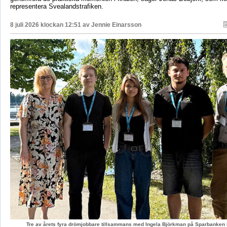
representera Svealandstrafiken.
8 juli 2026 klockan 12:51 av
Jennie Einarsson
Tre av årets fyra drömjobbare tillsammans med Ingela Björkman på Sparbanken