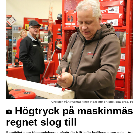
Christer från Hyrmaskiner visar hur en spik ska dras. 
Högtryck på maskinmäs
regnet slog till
Samtidigt som förberedelserna pågår för fullt inför kvällens stora gala i H