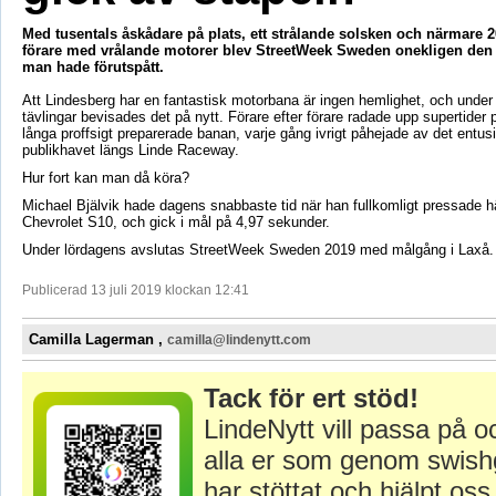
Med tusentals åskådare på plats, ett strålande solsken och närmare 
förare med vrålande motorer blev StreetWeek Sweden onekligen den 
man hade förutspått.
Att Lindesberg har en fantastisk motorbana är ingen hemlighet, och under
tävlingar bevisades det på nytt. Förare efter förare radade upp supertider
långa proffsigt preparerade banan, varje gång ivrigt påhejade av det entus
publikhavet längs Linde Raceway.
Hur fort kan man då köra?
Michael Bjälvik hade dagens snabbaste tid när han fullkomligt pressade hä
Chevrolet S10, och gick i mål på 4,97 sekunder.
Under lördagens avslutas StreetWeek Sweden 2019 med målgång i Laxå.
Publicerad 13 juli 2019 klockan 12:41
Camilla Lagerman ,
camilla@lindenytt.com
Tack för ert stöd!
LindeNytt vill passa på o
alla er som genom swish
har stöttat och hjälpt oss 