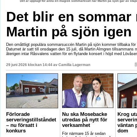
Det är upplagt för ännu en magisk sommarkväll när Martin på sjön går av stape
Det blir en sommar
Martin på sjön igen
Den omåttligt populära sommarsuccén Martin på sjön kommer tillbaka för e
Datumet är satt till onsdagen den 15 juli, då Martin Almgren tillsammans
återigen intar Råsvalens vatten för en flytande konsert i höjd med Lövåse
29 juni 2026 klockan 14:44 av
Camilla Lagerman
Förlorade
Nu ska Mosebacke
Krog ut
serveringstillståndet
utredas på nytt för
serverin
– nu försatt i
verksamhet
väntan p
konkurs
dom
För närmare 15 år sedan