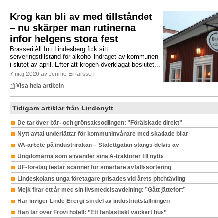
Krog kan bli av med tillståndet
– nu skärper man rutinerna
inför helgens stora fest
Brasseri All In i Lindesberg fick sitt
serveringstillstånd för alkohol indraget av kommunen
i slutet av april. Efter att krogen överklagat beslutet...
7 maj 2026 av Jennie Einarsson
Visa hela artikeln
Tidigare artiklar från Lindenytt
De tar över bär- och grönsaksodlingen: ”Förälskade direkt”
Nytt avtal underlättar för kommuninvånare med skadade bilar
VA-arbete på industrirakan – Stafettgatan stängs delvis av
Ungdomarna som använder sina A-traktorer till nytta
UF-företag testar scanner för smartare avfallssortering
Lindeskolans unga företagare prisades vid årets pitchtävling
Mejk firar ett år med sin livsmedelsavdelning: ”Gått jättefort”
Här inviger Linde Energi sin del av industriutställningen
Han tar över Frövi hotell: ”Ett fantastiskt vackert hus”