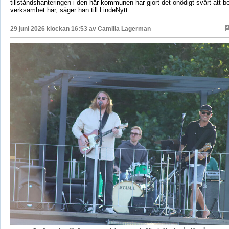
tillståndshanteringen i den här kommunen har gjort det onödigt svårt att b
verksamhet här, säger han till LindeNytt.
29 juni 2026 klockan 16:53 av
Camilla Lagerman