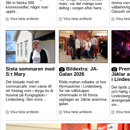
fått in falska 500-
ömma vovv
mars, var det många som
kronorssedlar, något man
välbehövli
deltog i sorgen efter hans ...
upptä...
Oavsett om
Visa hela artikeln
Visa hela artikeln
Visa hela
Sista sommaren med
Bildextra: JA-
Prem
S:t Mary
Galan 2026
Jäklar 
i Linde
Det började med ett
Röda mattan rullades ut hos
sommarcafé, men växte till
Hyrmaskiner i Lindesberg.
Det bjöds p
ett företag som i dryga tio år
Se när sällskapen
och härlig
huserat på Kungsgatan i
strömmade in till första
Lindesber
Lindesberg. Den sista ...
upplagan av Jäklar anamma-
arrangerad
galan.
sin...
Visa hela artikeln
Visa hela artikeln
Visa hela