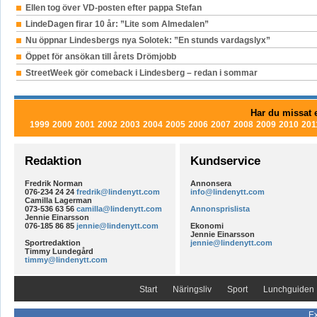
Ellen tog över VD-posten efter pappa Stefan
LindeDagen firar 10 år: ”Lite som Almedalen”
Nu öppnar Lindesbergs nya Solotek: ”En stunds vardagslyx”
Öppet för ansökan till årets Drömjobb
StreetWeek gör comeback i Lindesberg – redan i sommar
Har du missat e
1999
2000
2001
2002
2003
2004
2005
2006
2007
2008
2009
2010
201
Redaktion
Kundservice
Fredrik Norman
Annonsera
076-234 24 24
fredrik@lindenytt.com
info@lindenytt.com
Camilla Lagerman
073-536 63 56
camilla@lindenytt.com
Annonsprislista
Jennie Einarsson
076-185 86 85
jennie@lindenytt.com
Ekonomi
Jennie Einarsson
Sportredaktion
jennie@lindenytt.com
Timmy Lundegård
timmy@lindenytt.com
Start
Näringsliv
Sport
Lunchguiden
Ex