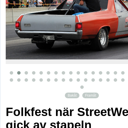
Bakåt
Framåt
Folkfest när StreetW
gick av stapeln