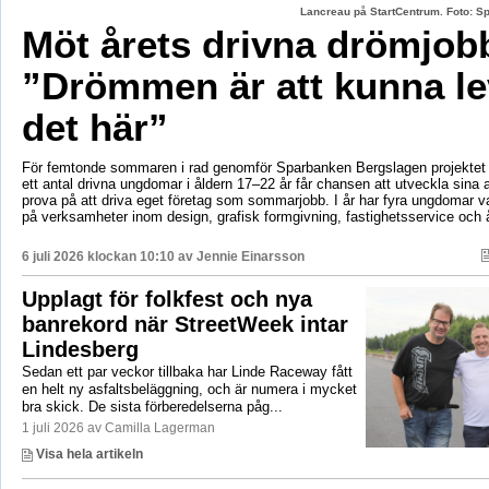
Lancreau på StartCentrum. Foto: 
Möt årets drivna drömjob
”Drömmen är att kunna le
det här”
För femtonde sommaren i rad genomför Sparbanken Bergslagen projektet 
ett antal drivna ungdomar i åldern 17–22 år får chansen att utveckla sina 
prova på att driva eget företag som sommarjobb. I år har fyra ungdomar va
på verksamheter inom design, grafisk formgivning, fastighetsservice och å
6 juli 2026 klockan 10:10 av
Jennie Einarsson
Upplagt för folkfest och nya
banrekord när StreetWeek intar
Lindesberg
Sedan ett par veckor tillbaka har Linde Raceway fått
en helt ny asfaltsbeläggning, och är numera i mycket
bra skick. De sista förberedelserna påg...
1 juli 2026 av Camilla Lagerman
Visa hela artikeln