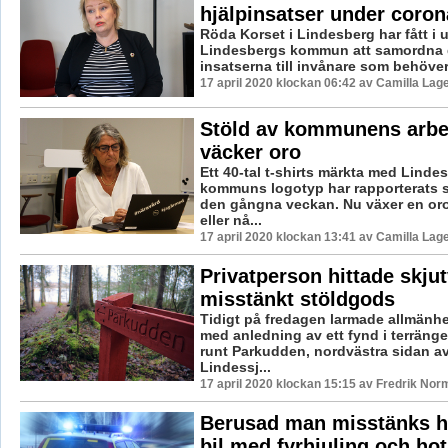
hjälpinsatser under coron
Röda Korset i Lindesberg har fått i
Lindesbergs kommun att samordna d
insatserna till invånare som behöver 
17 april 2020 klockan 06:42 av Camilla Lag
Stöld av kommunens arbe
väcker oro
Ett 40-tal t-shirts märkta med Linde
kommuns logotyp har rapporterats 
den gångna veckan. Nu växer en oro
eller nå...
17 april 2020 klockan 13:41 av Camilla Lag
Privatperson hittade skju
misstänkt stöldgods
Tidigt på fredagen larmade allmänh
med anledning av ett fynd i terräng
runt Parkudden, nordvästra sidan av
Lindessj...
17 april 2020 klockan 15:15 av Fredrik Nor
Berusad man misstänks h
bil med fyrhjuling och hot