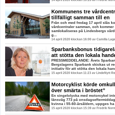
Kommunens tre vårdcentra
tillfälligt samman till en
Från och med fredag 17 april slås 
vårdcentraler samman, och kommer d
samlokaliseras på Lindesbergs vårdc
g...
14 april 2020 klockan 16:00 av Camilla Lag
Sparbanksbonus tidigarel
att stötta den lokala hand
PRESSMEDDELANDE: Årets Sparban
Bergslagens Sparbank skickas ut re
initiativ för att stötta den lokala hand
15 april 2020 klockan 11:23 av LindeNytt Re
Motorcyklist körde omkul
över smärta i bröstet”
En singelolycka med motorcykel int
länsväg 773 på onsdagseftermiddag
kvinna i 55-60-årsåldern, uppges ha för
15 april 2020 klockan 15:39 av Fredrik Nor