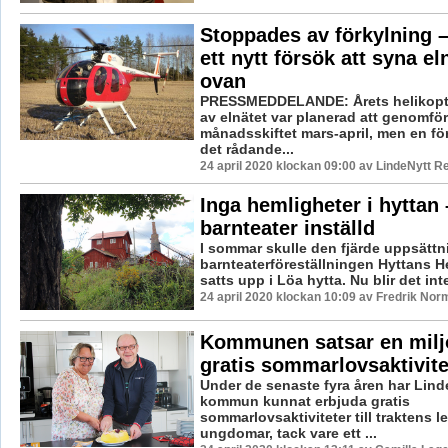
Stoppades av förkylning 
ett nytt försök att syna el
ovan
PRESSMEDDELANDE: Årets helikopt
av elnätet var planerad att genomför
månadsskiftet mars-april, men en fö
det rådande...
24 april 2020 klockan 09:00 av LindeNytt R
Inga hemligheter i hyttan 
barnteater inställd
I sommar skulle den fjärde uppsättn
barnteaterföreställningen Hyttans H
satts upp i Löa hytta. Nu blir det inte
24 april 2020 klockan 10:09 av Fredrik Nor
Kommunen satsar en milj
gratis sommarlovsaktivite
Under de senaste fyra åren har Lin
kommun kunnat erbjuda gratis
sommarlovsaktiviteter till traktens 
ungdomar, tack vare ett ...