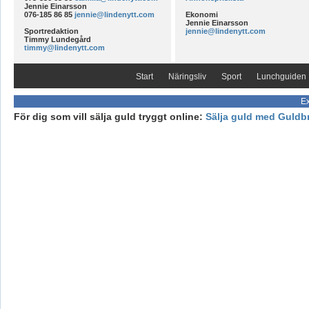
Jennie Einarsson
076-185 86 85
jennie@lindenytt.com
Ekonomi
Jennie Einarsson
Sportredaktion
jennie@lindenytt.com
Timmy Lundegård
timmy@lindenytt.com
Start
Näringsliv
Sport
Lunchguiden
Ex
För dig som vill sälja guld tryggt online:
Sälja guld med Guldb