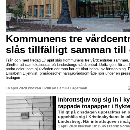
Kommunens tre vårdcentr
slås tillfälligt samman till
Från och med fredag 17 april slås kommunens tre vårdcentraler samman
därefter att samlokaliseras på Lindesbergs vårdcentral. Detta görs för att fr
andra delar inom sjukvården där man har ett ökat behov av förstärkning.
Elisabeth Liljekvist, områdeschef närsjukvårdsområde norr under en pres
tisdagen.
14 april 2020 klockan 16:00 av
Camilla Lagerman
Inbrottstjuv tog sig in i k
tappade toapapper i flykt
Tidigt på onsdagen upptäcktes en 
uppehålla sig i Kristinakyrkans lokal
Lindesberg. När inbrottstjuven insåg
1 april 2020 klockan 10:35 av Fredrik Norm