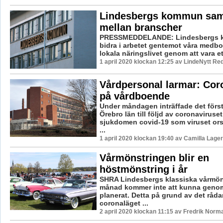
Lindesbergs kommun sam
mellan branscher
PRESSMEDDELANDE: Lindesbergs k
bidra i arbetet gentemot våra medbo
lokala näringslivet genom att vara ett
1 april 2020 klockan 12:25 av LindeNytt Red
Vårdpersonal larmar: Cor
på vårdboende
Under måndagen inträffade det först
Örebro län till följd av coronaviruse
sjukdomen covid-19 som viruset orsa
...
1 april 2020 klockan 19:40 av Camilla Lage
Vårmönstringen blir en
höstmönstring i år
SHRA Lindesbergs klassiska vårmöns
månad kommer inte att kunna geno
planerat. Detta på grund av det råd
coronaläget ...
2 april 2020 klockan 11:15 av Fredrik Norm