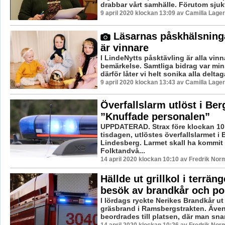
drabbar vårt samhälle. Förutom sjukv
9 april 2020 klockan 13:09 av Camilla Lage
Läsarnas påskhälsninga
är vinnare
I LindeNytts påsktävling är alla vinn
bemärkelse. Samtliga bidrag var mins
därför låter vi helt sonika alla deltaga
9 april 2020 klockan 13:43 av Camilla Lage
Överfallslarm utlöst i Be
”Knuffade personalen”
UPPDATERAD. Strax före klockan 10
tisdagen, utlöstes överfallslarmet i
Lindesberg. Larmet skall ha kommit 
Folktandvå...
14 april 2020 klockan 10:10 av Fredrik Nor
Hällde ut grillkol i terräng
besök av brandkår och po
I lördags ryckte Nerikes Brandkår ut 
gräsbrand i Ramsbergstrakten. Även
beordrades till platsen, där man snar
14 april 2020 klockan 10:26 av Fredrik Nor