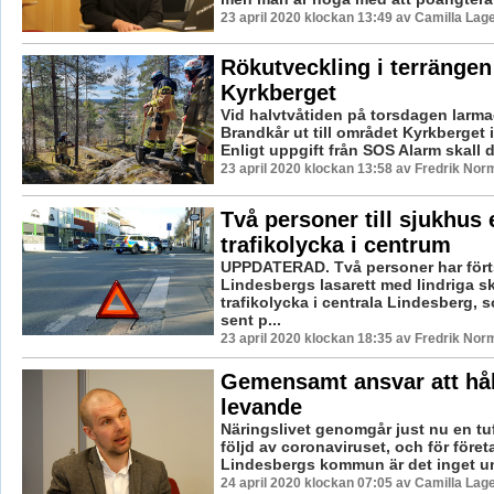
23 april 2020 klockan 13:49 av Camilla Lag
Rökutveckling i terrängen
Kyrkberget
Vid halvtvåtiden på torsdagen larm
Brandkår ut till området Kyrkberget 
Enligt uppgift från SOS Alarm skall d
23 april 2020 klockan 13:58 av Fredrik Nor
Två personer till sjukhus 
trafikolycka i centrum
UPPDATERAD. Två personer har förts 
Lindesbergs lasarett med lindriga sk
trafikolycka i centrala Lindesberg, 
sent p...
23 april 2020 klockan 18:35 av Fredrik Nor
Gemensamt ansvar att hål
levande
Näringslivet genomgår just nu en tuf
följd av coronaviruset, och för föret
Lindesbergs kommun är det inget und
24 april 2020 klockan 07:05 av Camilla Lag