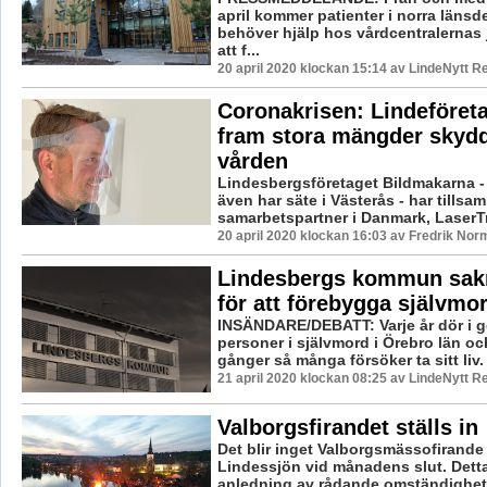
april kommer patienter i norra läns
behöver hjälp hos vårdcentralernas
att f...
20 april 2020 klockan 15:14 av LindeNytt R
Coronakrisen: Lindeföreta
fram stora mängder skydds
vården
Lindesbergsföretaget Bildmakarna 
även har säte i Västerås - har tills
samarbetspartner i Danmark, LaserTr
20 april 2020 klockan 16:03 av Fredrik Nor
Lindesbergs kommun sakn
för att förebygga självmo
INSÄNDARE/DEBATT: Varje år dör i 
personer i självmord i Örebro län oc
gånger så många försöker ta sitt liv. .
21 april 2020 klockan 08:25 av LindeNytt R
Valborgsfirandet ställs in
Det blir inget Valborgsmässofirande
Lindessjön vid månadens slut. Dett
anledning av rådande omständighet