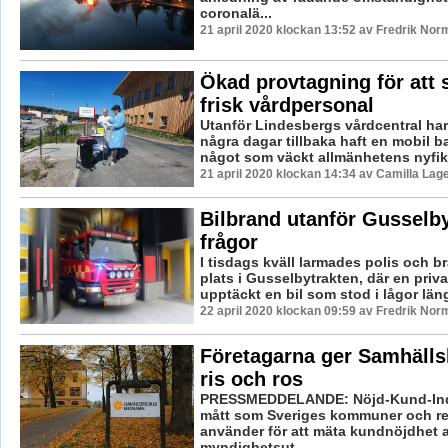
coronalä...
21 april 2020 klockan 13:52 av Fredrik Nor
Ökad provtagning för att 
frisk vårdpersonal
Utanför Lindesbergs vårdcentral ha
några dagar tillbaka haft en mobil b
något som väckt allmänhetens nyfiken
21 april 2020 klockan 14:34 av Camilla Lag
Bilbrand utanför Gusselb
frågor
I tisdags kväll larmades polis och br
plats i Gusselbytrakten, där en priv
upptäckt en bil som stod i lågor läng
22 april 2020 klockan 09:59 av Fredrik Nor
Företagarna ger Samhäll
ris och ros
PRESSMEDDELANDE: Nöjd-Kund-Index
mått som Sveriges kommuner och re
använder för att mäta kundnöjdhet
myndighetsut...