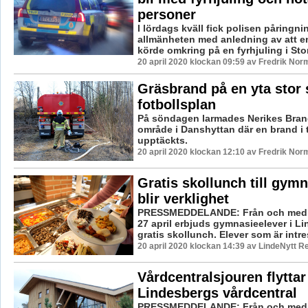
personer
I lördags kväll fick polisen påringni
allmänheten med anledning av att 
körde omkring på en fyrhjuling i Storå
20 april 2020 klockan 09:59 av Fredrik Nor
Gräsbrand på en yta stor
fotbollsplan
På söndagen larmades Nerikes Brandk
område i Danshyttan där en brand i
upptäckts.
20 april 2020 klockan 12:10 av Fredrik Nor
Gratis skollunch till gym
blir verklighet
PRESSMEDDELANDE: Från och med
27 april erbjuds gymnasieelever i Li
gratis skollunch. Elever som är intre
20 april 2020 klockan 14:39 av LindeNytt R
Vårdcentralsjouren flyttar 
Lindesbergs vårdcentral
PRESSMEDDELANDE: Från och med t