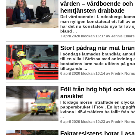
vården – vårdboende och
hemtjänsten drabbade
Det vårdboende i Lindesbergs kommu
man nyligen konstaterat ett fall av 
har det nu konstaterats nya fall av
bland ...
3 april 2020 klockan 16:37 av Jennie Einars
Stort pådrag när mat brän
I söndags larmades brandkår, ambul
till en villa i Stråssa med anledning 
bostadens larm hade utlösts på gru
tilltagande ...
6 april 2020 klockan 10:14 av Fredrik Norm
Föll från hög höjd och sk
ansiktet
I lördags morse inträffade en olycka
pappersbruket i Frövi. Enligt uppgift
kvinna i 45-årsåldern ha fallit från 
...
6 april 2020 klockan 10:23 av Fredrik Norm
Faktaresistens hotar Lasar