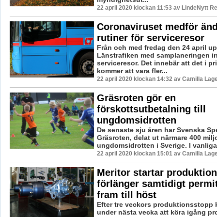
22 april 2020 klockan 11:53 av LindeNytt Re
Coronaviruset medför än
rutiner för serviceresor
Från och med fredag den 24 april u
Länstrafiken med samplaneringen 
serviceresor. Det innebär att det i pr
kommer att vara fler...
22 april 2020 klockan 14:32 av Camilla Lag
Gräsroten gör en
förskottsutbetalning till
ungdomsidrotten
De senaste sju åren har Svenska Spel,
Gräsroten, delat ut närmare 400 miljo
ungdomsidrotten i Sverige. I vanliga 
22 april 2020 klockan 15:01 av Camilla Lag
Meritor startar produktio
förlänger samtidigt permi
fram till höst
Efter tre veckors produktionsstopp
under nästa vecka att köra igång p