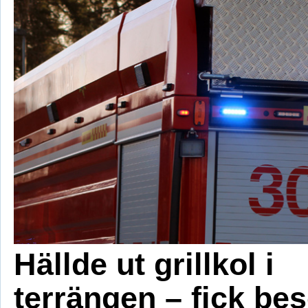
Hällde ut grillkol i
terrängen – fick be