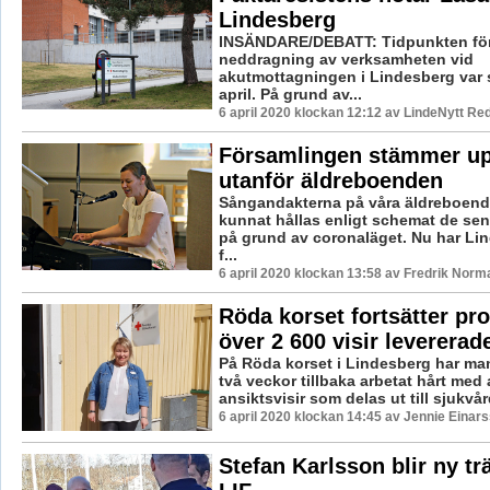
Lindesberg
INSÄNDARE/DEBATT: Tidpunkten för 
neddragning av verksamheten vid
akutmottagningen i Lindesberg var sa
april. På grund av...
6 april 2020 klockan 12:12 av LindeNytt Red
Församlingen stämmer up
utanför äldreboenden
Sångandakterna på våra äldreboende
kunnat hållas enligt schemat de se
på grund av coronaläget. Nu har Li
f...
6 april 2020 klockan 13:58 av Fredrik Norm
Röda korset fortsätter pr
över 2 600 visir levererad
På Röda korset i Lindesberg har ma
två veckor tillbaka arbetat hårt med
ansiktsvisir som delas ut till sjukvård
6 april 2020 klockan 14:45 av Jennie Einars
Stefan Karlsson blir ny tr