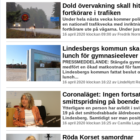
Dold övervakning skall hit
fortkörare i trafiken
Under hela nästa vecka kommer pol
en nationell trafikvecka med inriktn
fortkörare ute på vägarna. Under just
16 april 2020 klockan 09:00 av Fredrik Nor
Lindesbergs kommun ska
lunch för gymnasieelever
PRESSMEDDELANDE: Stängda gymna
medfört en ökad matkostnad för fami
Lindesbergs kommun fattat beslut o
lunch...
16 april 2020 klockan 16:22 av LindeNytt R
Coronaläget: Ingen fortsa
smittspridning på boende
Ytterligare en person har avlidit i sv
19 på det smittodrabbade äldreboen
Lindesberg. Samtidigt ser man positiv
16 april 2020 klockan 16:25 av Camilla Lag
Röda Korset samordnar