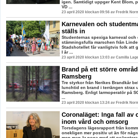
igen. Samtidigt uppger Kent Blom, p
VD ...
23 april 2020 klockan 09:56 av Fredrik Nor
Karnevalen och studentm
ställs in
Studenternas spexiga karneval och
stämningsfulla marschen från Lindes
Stadshotellet får vanligtvis folk att
I år ...
23 april 2020 klockan 13:03 av Camilla Lag
Brand på ett större områd
Ramsberg
Tre styrkor från Nerikes Brandkår 
lunchtid en brand i terrängen strax 
Ramsberg. Enligt larmoperatör på SO
...
23 april 2020 klockan 13:24 av Fredrik Nor
Coronaläget: Inga fall av 
inom vård och omsorg
Torsdagens lägesrapport från komm
onekligen mer positiv ut än för någ
men man är noga med att poängtera at