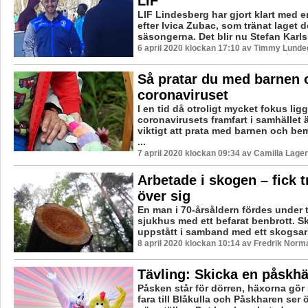
LIF
LIF Lindesberg har gjort klart med e
efter Ivica Zubac, som tränat laget 
säsongerna. Det blir nu Stefan Karls
6 april 2020 klockan 17:10 av Timmy Lunde
Så pratar du med barnen
coronaviruset
I en tid då otroligt mycket fokus lig
coronavirusets framfart i samhället ä
viktigt att prata med barnen och be
...
7 april 2020 klockan 09:34 av Camilla Lage
Arbetade i skogen – fick 
över sig
En man i 70-årsåldern fördes under t
sjukhus med ett befarat benbrott. S
uppstått i samband med ett skogsarb
8 april 2020 klockan 10:14 av Fredrik Norm
Tävling: Skicka en påskh
Påsken står för dörren, häxorna gör s
fara till Blåkulla och Påskharen ser 