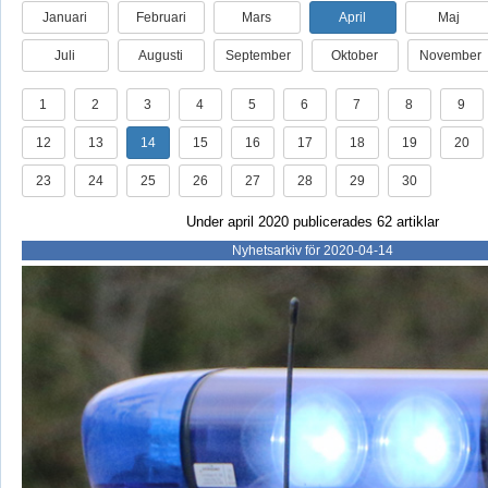
Januari
Februari
Mars
April
Maj
Juli
Augusti
September
Oktober
November
1
2
3
4
5
6
7
8
9
12
13
14
15
16
17
18
19
20
23
24
25
26
27
28
29
30
Under april 2020 publicerades 62 artiklar
Nyhetsarkiv för 2020-04-14