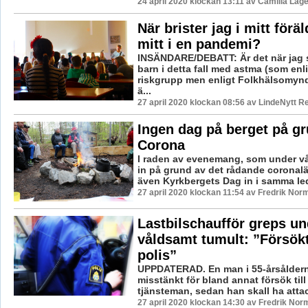
24 april 2020 klockan 13:11 av Camilla Lag
När brister jag i mitt förä
mitt i en pandemi?
INSÄNDARE/DEBATT: Är det när jag s
barn i detta fall med astma (som enl
riskgrupp men enligt Folkhälsomynd
ä...
27 april 2020 klockan 08:56 av LindeNytt R
Ingen dag på berget på g
Corona
I raden av evenemang, som under vår
in på grund av det rådande coronaläg
även Kyrkbergets Dag in i samma led.
27 april 2020 klockan 11:54 av Fredrik Nor
Lastbilschaufför greps un
våldsamt tumult: ”Försök
polis”
UPPDATERAD. En man i 55-årsåldern 
misstänkt för bland annat försök till
tjänsteman, sedan han skall ha attack
27 april 2020 klockan 14:30 av Fredrik Nor