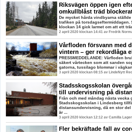
Riksvägen öppen igen efte
omkullblåst träd blockerat
De mycket hårda vindbyarna ställde ti
trafiken på torsdagseftermiddagen. 
klockan 14 gick larmet om att ett träd 
2 april 2020 klockan 14:41 av Fredrik Norm
Vårfloden försvann med d
vintern – ger rekordlåga e
PRESSMEDDELANDE: Vårfloden brukar
säkert vårtecken som att sanden so
gatorna, tussilago blommar i vägkant
3 april 2020 klockan 08:15 av LindeNytt Red
Stadsskogsskolan övergår t
till undervisning på dista
Från och med måndag nästa vecka 
Stadsskogsskolan i Lindesberg tillfäll
distansundervisning, då en stor del
är ...
3 april 2020 klockan 12:12 av Camilla Lage
Fler bekräftade fall av co