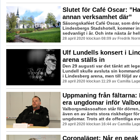
Slutet för Café Oscar: ”Ha
annan verksamhet där”
Säsongskaféet Café Oscar, som driv
Lindesbergs Stadshotell, kommer in
sedvanligt i år. Och inte nästa år heller
28 april 2020 klockan 08:09 av Fredrik Nor
Ulf Lundells konsert i Li
arena ställs in
Den 29 augusti var det tänkt att leg
Lundell skulle avsluta sin komman
i Lindesberg arena, men till följd av 
28 april 2020 klockan 11:29 av Camilla Lag
Uppmaning från fältarna:
era ungdomar inför Valbo
Valborgsmässoafton står för dörren
även en av årets stora riskhelger fö
ungdomar. Trots att de offentliga e
29 april 2020 klockan 16:44 av Camilla Lag
Coronaläget: Når en peak