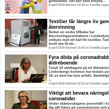
gömställen. Det kan bara betyda...
8 april 2020 klockan 14:26 av Camilla Lage
Textilier får längre liv g
återvinning
Sedan en vecka tillbaka har
återvinningscentralerna i Lindesb
utökats med ett kärl för textilier. Tan
textil ska få ett...
8 april 2020 klockan 15:03 av Camilla Lage
Fyra döda på coronadrabb
äldreboende
Totalt 10 vårdtagare på ett äldreboe
Lindesbergs kommun har testats posi
19, av dem har fyra avlidit. Samtidigt
...
9 april 2020 klockan 12:11 av Camilla Lage
Viktigt att bevara näringsl
coronatider
Under skärtorsdagens pressträff i
låg allt fokus på coronaviruset och p