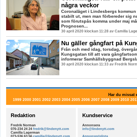
några veckor
Coronaläget i Lindesbergs kommun s
stabilt ut, men man förbereder sig n
som förutspås komma under maj må
Prognosen...
30 april 2020 klockan 11:28 av Camilla Lag
Nu gäller gångfart på Ku
Från och med idag, torsdag, övergår
Kungsgatan till att vara gångfartso
informerar Samhällsbyggnad Bergsl
30 april 2020 klockan 11:33 av Fredrik Nor
Har du missat e
1999
2000
2001
2002
2003
2004
2005
2006
2007
2008
2009
2010
201
Redaktion
Kundservice
Fredrik Norman
Annonsera
076-234 24 24
fredrik@lindenytt.com
info@lindenytt.com
Camilla Lagerman
073-536 63 56
camilla@lindenytt.com
Annonsprislista