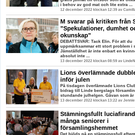
i behov av god mat och lite extra ...
12 december 2022 klockan 12:39 av Camill
M svarar på kritiken från 
”Spekulationer, dumhet o
okunskap”
DEBATTSVAR: Tack Elin. För att du
uppmärksammar ett stort problem i 
Jämställdhet är inte enbart en kvin
absolut inte ...
13 december 2022 klockan 08:59 av LindeN
Lions överlämnade dubble
inför julen
På tisdagen överlämnade Lions Club 
bidrag till Linde bergslags församli
stundande julhelgen. Gåvan som är 
13 december 2022 klockan 13:22 av Jennie
Stämningsfullt luciafiran
många seniorer i
församlingshemmet
Det bjöds på en stämningsfull efte