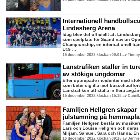
Internationell handbollscu
Lindesberg Arena
Idag blev det officiellt att Lindesber
som spelplats för Scandinavian Op
Championship, en internationell ha
U19-...
15 december 2022 klockan 09:01 av Timmy
Länstrafiken ställer in tu
av stökiga ungdomar
Efter upprepade incidenter med st
som beter sig illa mot busschaufförer
Länstrafiken att ställa in flera avgång
15 december 2022 klockan 15:15 av Camill
Familjen Hellgren skapar
julstämning på hemmapla
Familjen Hellgren består av musiker
Lars och Louise Hellgren och deras
Mirjam, Samuel, Sara och Hanna. En m
16 december 2022 klockan 09:25 av Jennie