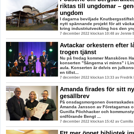
riktas till ungdomar – ge
ungdom
I dagarna beviljade Knutbergsstiftels
nytt spännande projekt för att väck
kring industriutveckling hos den yng
7 december 2022 klockan 10:48 av Jennie 
Avtackar orkestern efter 
trogen tjänst
Nu på fredag kommer Manskören Ha
konserten "Sångerna vi minns" i Li
aula. Konserten är delvis en julkon
en tillst...
7 december 2022 klockan 13:33 av Fredrik
Amanda firades för sitt n
gesällbrev
På onsdagsmorgonen överraskades 
Amanda Jansson av Företagarnas o
Gunilla Pöchhacker och kommunsty
ordförande Bengt ...
7 december 2022 klockan 15:42 av Camilla
Ett mer öppet bibliotek i