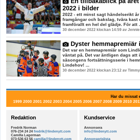
En tillbakablick på året
2022 i bilder
2022 - ett minst sagt händelserikt år
framgångar och bakslag, tvära kast
framförallt en hel del glädje. För att .
30 december 2022 klockan 14:59 av Jennie
Dyster hemmapremiär i
Det var en hemmapremiär som Lind
väntat på. Det var äntligen dags att 
säsongens fortsättningsserie i hem
Lindehov! ...
30 december 2022 klockan 23:12 av Timmy
Har du missat e
1999
2000
2001
2002
2003
2004
2005
2006
2007
2008
2009
2010
201
Redaktion
Kundservice
Fredrik Norman
Annonsera
076-234 24 24
fredrik@lindenytt.com
info@lindenytt.com
Camilla Lagerman
073-536 63 56
camilla@lindenytt.com
Annonsprislista