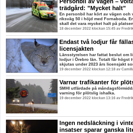
Personbil av vägen – volta
trädgård: ”Mycket halt”
En personbil har kört av vägen och 
riksväg 50 i höjd med Fornaboda. En
skall det vara mycket halt på platsen
18 december 2022 klockan 15:45 av Fredri
Endast två lodjur får fäll
licensjakten
Länsstyrelsen har fattat beslut om li
lodjur i Örebro län. Totalt får högst 
skjutas under 2023 års licensjakt so
19 december 2022 klockan 12:18 av Camill
Varnar trafikanter för plöt
SMHI utfärdade på måndagsförmidd
varning för plötslig ishalka.
19 december 2022 klockan 13:16 av Fredri
Ingen nedsläckning i vint
insatser sparar ganska li