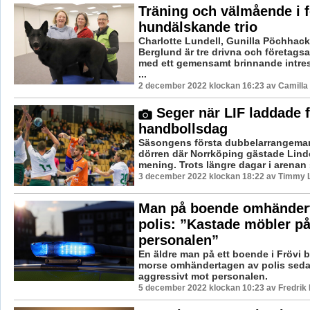
Träning och välmående i f
hundälskande trio
Charlotte Lundell, Gunilla Pöchhac
Berglund är tre drivna och företag
med ett gemensamt brinnande intres
...
2 december 2022 klockan 16:23 av Camilla
Seger när LIF laddade f
handbollsdag
Säsongens första dubbelarrangeman
dörren där Norrköping gästade Lind
mening. Trots längre dagar i arenan så
3 december 2022 klockan 18:22 av Timmy 
Man på boende omhänder
polis: ”Kastade möbler p
personalen”
En äldre man på ett boende i Frövi b
morse omhändertagen av polis seda
aggressivt mot personalen.
5 december 2022 klockan 10:23 av Fredrik