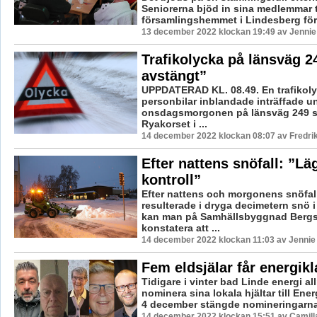
Seniorerna bjöd in sina medlemmar ti
församlingshemmet i Lindesberg för s
13 december 2022 klockan 19:49 av Jennie
Trafikolycka på länsväg 2
avstängt”
UPPDATERAD KL. 08.49. En trafikol
personbilar inblandade inträffade u
onsdagsmorgonen på länsväg 249 str
Ryakorset i ...
14 december 2022 klockan 08:07 av Fredri
Efter nattens snöfall: ”Lä
kontroll”
Efter nattens och morgonens snöfal
resulterade i dryga decimetern snö i
kan man på Samhällsbyggnad Berg
konstatera att ...
14 december 2022 klockan 11:03 av Jennie
Fem eldsjälar får energik
Tidigare i vinter bad Linde energi a
nominera sina lokala hjältar till Ene
4 december stängde nomineringarna,
14 december 2022 klockan 15:51 av Camill