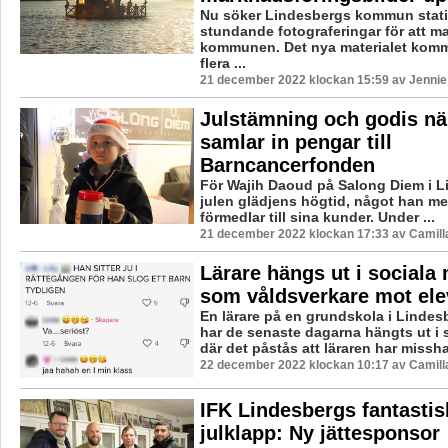
Nu söker Lindesbergs kommun statist
stundande fotograferingar för att m
kommunen. Det nya materialet komm
flera ...
21 december 2022 klockan 15:59 av Jennie
Julstämning och godis nä
samlar in pengar till
Barncancerfonden
För Wajih Daoud på Salong Diem i L
julen glädjens högtid, något han me
förmedlar till sina kunder. Under ...
21 december 2022 klockan 17:33 av Camill
Lärare hängs ut i sociala
som våldsverkare mot ele
En lärare på en grundskola i Linde
har de senaste dagarna hängts ut i 
där det påstås att läraren har missha
22 december 2022 klockan 10:17 av Camill
IFK Lindesbergs fantastis
julklapp: Ny jättesponsor