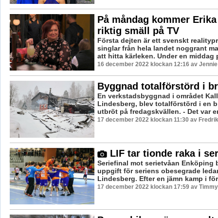
På måndag kommer Erika
riktig smäll på TV
Första dejten är ett svenskt reality
singlar från hela landet noggrant m
att hitta kärleken. Under en middag p
16 december 2022 klockan 12:16 av Jennie
Byggnad totalförstörd i b
En verkstadsbyggnad i området Kall
Lindesberg, blev totalförstörd i en
utbröt på fredagskvällen. - Det var en 
17 december 2022 klockan 11:30 av Fredri
LIF tar tionde raka i se
Seriefinal mot serietvåan Enköping b
uppgift för seriens obesegrade leda
Lindesberg. Efter en jämn kamp i förs
17 december 2022 klockan 17:59 av Timmy