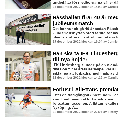
underlätta för medborgarna väljer där
27 december 2022 klockan 14:48 av Camill
Råsshallen firar 40 år me
jubileumsmatch
Det har hunnit gå 40 år sedan Råssh
Guldsmedshyttan stod färdig för in
ideella krafter och stöd från ortens f
27 december 2022 klockan 19:04 av Jennie
Han ska ta IFK Lindesberg
till nya höjder
IFK Lindesberg slutade på en nionde
division 5 när årets seriespel var sl
siktar på att förbättra med hjälp av d
28 december 2022 klockan 14:16 av Camill
Förlust i AllEttans premiä
Efter en framgångsrik höst inom Ho
kom Lindlöven väl förberedda när
fortsättningsserien, AllEttan, skulle 
Nyköping. Ä...
28 december 2022 klockan 22:07 av Timmy