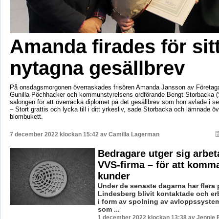
Amanda firades för sit
nytagna gesällbrev
På onsdagsmorgonen överraskades frisören Amanda Jansson av Företaga
Gunilla Pöchhacker och kommunstyrelsens ordförande Bengt Storbacka (
salongen för att överräcka diplomet på det gesällbrev som hon avlade i s
– Stort grattis och lycka till i ditt yrkesliv, sade Storbacka och lämnade ö
blombukett.
7 december 2022 klockan 15:42 av
Camilla Lagerman
Bedragare utger sig arbeta
VVS-firma – för att komm
kunder
Under de senaste dagarna har flera 
Lindesberg blivit kontaktade och er
i form av spolning av avloppssyste
som ...
1 december 2022 klockan 13:38 av Jennie 