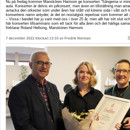
Nu på fredag kommer Manskören Harmoni ge konserten ”Sångerna vi minn
aula. Konserten är delvis en julkonsert, men även en tillställning man arran
avtacka den orkester som under åren har stått vid körens sida i vått och t
konsertens namn antyder, är det en nostalgisk repertoar som kommer att 
– Vissa i bandet har ju varit med oss i över 25 år, men allt har sitt slut och
här konserten tillsammans som ett tack för alla åren och det härliga samar
förklarar Roland Hellsing, Manskören Harmoni.
7 december 2022 klockan 13:33 av
Fredrik Norman