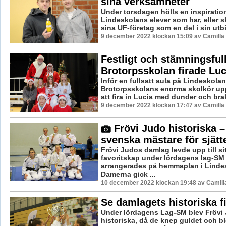
sina verksamheter
Under torsdagen hölls en inspiratio
Lindeskolans elever som har, eller s
sina UF-företag som en del i sin utbil
9 december 2022 klockan 15:09 av Camilla
Festligt och stämningsfull
Brotorpsskolan firade Luc
Inför en fullsatt aula på Lindeskolan
Brotorpsskolans enorma skolkör up
att fira in Lucia med dunder och brak.
9 december 2022 klockan 17:47 av Camilla
Frövi Judo historiska 
svenska mästare för sjätte
Frövi Judos damlag levde upp till sit
favoritskap under lördagens lag-S
arrangerades på hemmaplan i Linde
Damerna gick ...
10 december 2022 klockan 19:48 av Camill
Se damlagets historiska f
Under lördagens Lag-SM blev Frövi
historiska, då de knep guldet och b