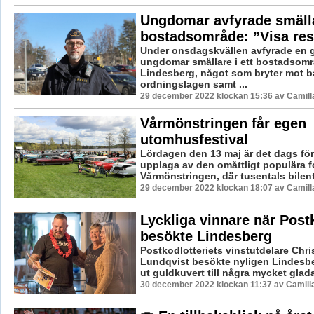
Ungdomar avfyrade smälla
bostadsområde: ”Visa res
Under onsdagskvällen avfyrade en 
ungdomar smällare i ett bostadsområ
Lindesberg, något som bryter mot 
ordningslagen samt ...
29 december 2022 klockan 15:36 av Camill
Vårmönstringen får egen
utomhusfestival
Lördagen den 13 maj är det dags för
upplaga av den omåttligt populära f
Vårmönstringen, där tusentals bilentu
29 december 2022 klockan 18:07 av Camill
Lyckliga vinnare när Postk
besökte Lindesberg
Postkodlotteriets vinstutdelare Chri
Lundqvist besökte nyligen Lindesber
ut guldkuvert till några mycket glada
30 december 2022 klockan 11:37 av Camill