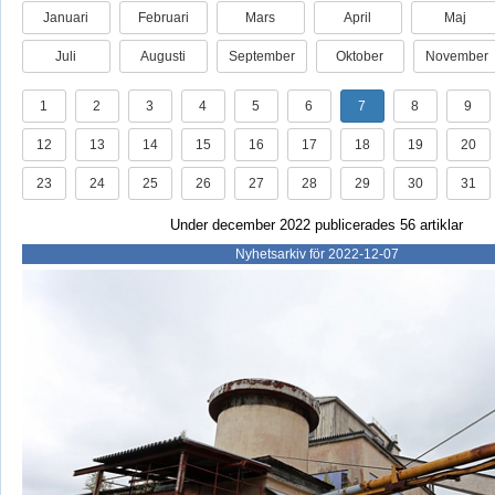
Januari
Februari
Mars
April
Maj
Juli
Augusti
September
Oktober
November
1
2
3
4
5
6
7
8
9
12
13
14
15
16
17
18
19
20
23
24
25
26
27
28
29
30
31
Under december 2022 publicerades 56 artiklar
Nyhetsarkiv för 2022-12-07