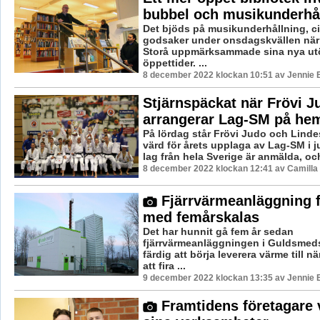
bubbel och musikunderhå
Det bjöds på musikunderhållning, c
godsaker under onsdagskvällen när b
Storå uppmärksammade sina nya ut
öppettider. ...
8 december 2022 klockan 10:51 av Jennie 
Stjärnspäckat när Frövi J
arrangerar Lag-SM på h
På lördag står Frövi Judo och Lind
värd för årets upplaga av Lag-SM i j
lag från hela Sverige är anmälda, och
8 december 2022 klockan 12:41 av Camilla
Fjärrvärmeanläggning f
med femårskalas
Det har hunnit gå fem år sedan
fjärrvärmeanläggningen i Guldsmed
färdig att börja leverera värme till n
att fira ...
9 december 2022 klockan 13:35 av Jennie 
Framtidens företagare 