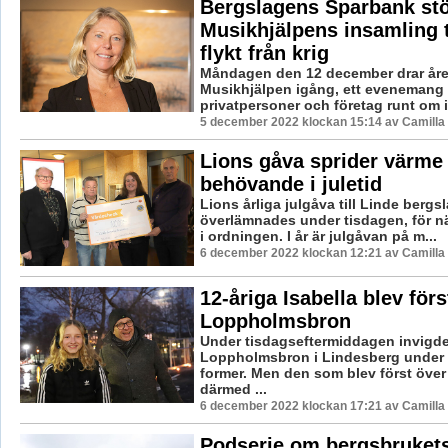
Bergslagens Sparbank stö
Musikhjälpens insamling t
flykt från krig
Måndagen den 12 december drar åre
Musikhjälpen igång, ett evenemang s
privatpersoner och företag runt om i 
5 december 2022 klockan 15:14 av Camilla
Lions gåva sprider värme t
behövande i juletid
Lions årliga julgåva till Linde bergs
överlämnades under tisdagen, för nä
i ordningen. I år är julgåvan på m...
6 december 2022 klockan 12:21 av Camilla
12-åriga Isabella blev för
Loppholmsbron
Under tisdagseftermiddagen invigd
Loppholmsbron i Lindesberg under 
former. Men den som blev först över
därmed ...
6 december 2022 klockan 17:21 av Camilla
Podserie om bergsbrukets