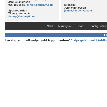
Jennie Einarsson
076-185 86 85
jennie@lindenytt.com
Ekonomi
Jennie Einarsson
Sportredaktion
jennie@lindenytt.com
Timmy Lundegård
timmy@lindenytt.com
Start
Näringsliv
Sport
Lunchguiden
Ex
För dig som vill sälja guld tryggt online:
Sälja guld med Guldb