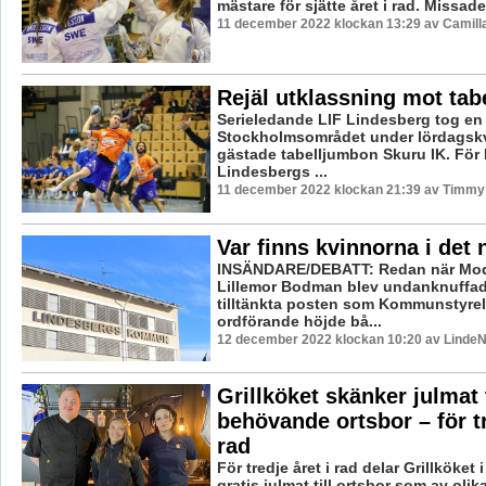
mästare för sjätte året i rad. Missade
11 december 2022 klockan 13:29 av Camill
Rejäl utklassning mot ta
Serieledande LIF Lindesberg tog en r
Stockholmsområdet under lördagskv
gästade tabelljumbon Skuru IK. För 
Lindesbergs ...
11 december 2022 klockan 21:39 av Timmy
Var finns kvinnorna i det 
INSÄNDARE/DEBATT: Redan när Mod
Lillemor Bodman blev undanknuffad
tilltänkta posten som Kommunstyre
ordförande höjde bå...
12 december 2022 klockan 10:20 av LindeN
Grillköket skänker julmat t
behövande ortsbor – för tr
rad
För tredje året i rad delar Grillköket
gratis julmat till ortsbor som av oli