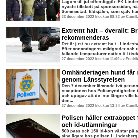
Lagom till jul offentliggör IFK Lind
nyaste tillskott på sponsorsidan, n
Sommestad. Eldsjälen, som själv har e
23 december 2022 klockan 08:32 av Camill
Extremt halt – överallt: B
rekommenderas
Det är just nu extremt halt i Linde
Efter annandagens mildgrader och re
fallande temperaturer natten till tisd
27 december 2022 klockan 11:09 av Fredri
Omhändertagen hund får 
genom Länsstyrelsen
Den 7 december lämnade två persone
receptionen hos Polismyndigheten i
och uppgav att de inte längre ville 
den...
27 december 2022 klockan 13:24 av Camill
Polisen håller extraöppet 
och id-utlämningar
500 pass och 150 id-kort väntar på a
sina ägare hos polisen i Lindesberg.