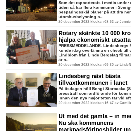
Som det rapporterats i media under
tiden så har flera kommuner i Sverig
besparingsskäl planer på att dra ner
utomhusbelysning p...
20 december 2022 klockan 08:52 av Jennie
Rotary skänkte 10 000 kro
hjälpa ekonomiskt utsatta
PRESSMEDDELANDE: Lindesbergs R
kunde idag överlämna en check till
Lindblom från Linde Bergslag försam
är p...
20 december 2022 klockan 09:30 av LindeN
Lindesberg näst bästa
tillväxtkommunen i länet
På tisdagen höll Bengt Storbacka (S)
pressträff som ordförande för komm
innan den nya majoriteten tar vid efte
20 december 2022 klockan 16:47 av Camill
Ut med det gamla – in me
Nu ska kommunens
marknadsföringsbilder up