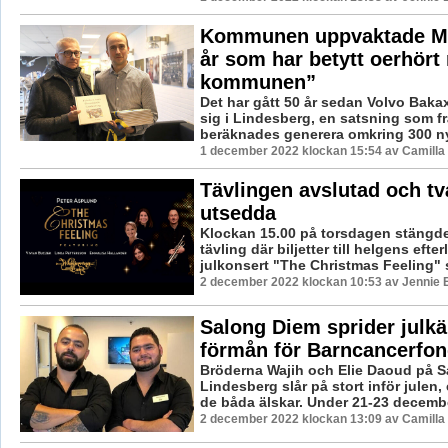
Kommunen uppvaktade Mer
år som har betytt oerhört
kommunen”
Det har gått 50 år sedan Volvo Bakax
sig i Lindesberg, en satsning som f
beräknades generera omkring 300 nya 
1 december 2022 klockan 15:54 av Camilla
Tävlingen avslutad och tv
utsedda
Klockan 15.00 på torsdagen stängd
tävling där biljetter till helgens efte
julkonsert "The Christmas Feeling" s
2 december 2022 klockan 10:53 av Jennie 
Salong Diem sprider julkän
förmån för Barncancerfo
Bröderna Wajih och Elie Daoud på S
Lindesberg slår på stort inför julen
de båda älskar. Under 21-23 decemb
2 december 2022 klockan 13:09 av Camilla