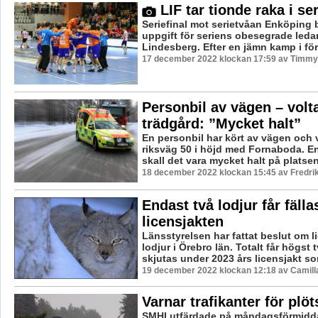
LIF tar tionde raka i se
Seriefinal mot serietvåan Enköping b
uppgift för seriens obesegrade leda
Lindesberg. Efter en jämn kamp i förs
17 december 2022 klockan 17:59 av Timmy
Personbil av vägen – volta
trädgård: ”Mycket halt”
En personbil har kört av vägen och 
riksväg 50 i höjd med Fornaboda. En
skall det vara mycket halt på platsen
18 december 2022 klockan 15:45 av Fredri
Endast två lodjur får fäll
licensjakten
Länsstyrelsen har fattat beslut om li
lodjur i Örebro län. Totalt får högst 
skjutas under 2023 års licensjakt so
19 december 2022 klockan 12:18 av Camill
Varnar trafikanter för plöt
SMHI utfärdade på måndagsförmidd