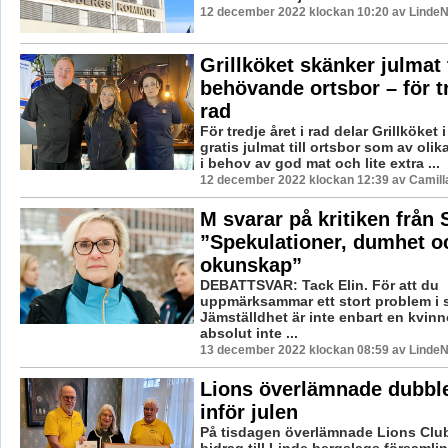
12 december 2022 klockan 10:20 av LindeN
Grillköket skänker julmat t
behövande ortsbor – för tr
rad
För tredje året i rad delar Grillköket
gratis julmat till ortsbor som av oli
i behov av god mat och lite extra ...
12 december 2022 klockan 12:39 av Camill
M svarar på kritiken från 
”Spekulationer, dumhet o
okunskap”
DEBATTSVAR: Tack Elin. För att du
uppmärksammar ett stort problem i 
Jämställdhet är inte enbart en kvin
absolut inte ...
13 december 2022 klockan 08:59 av LindeN
Lions överlämnade dubble
inför julen
På tisdagen överlämnade Lions Club 
bidrag till Linde bergslags församli