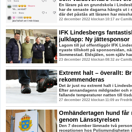
En lärare på en grundskola i Linde
har de senaste dagarna hängts ut i 
där det påstås att läraren har missha
22 december 2022 klockan 10:17 av Camill
IFK Lindesbergs fantastis
julklapp: Ny jättesponsor
Lagom till jul offentliggör IFK Lind
nyaste tillskott på sponsorsidan, n
Sommestad. Eldsjälen, som själv har e
23 december 2022 klockan 08:32 av Camill
Extremt halt – överallt: B
rekommenderas
Det är just nu extremt halt i Linde
Efter annandagens mildgrader och re
fallande temperaturer natten till tisd
27 december 2022 klockan 11:09 av Fredri
Omhändertagen hund får 
genom Länsstyrelsen
Den 7 december lämnade två persone
receptionen hos Polismyndigheten i