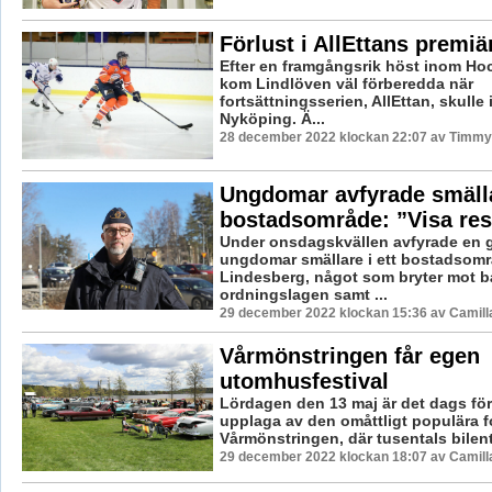
Förlust i AllEttans premiä
Efter en framgångsrik höst inom Ho
kom Lindlöven väl förberedda när
fortsättningsserien, AllEttan, skulle 
Nyköping. Ä...
28 december 2022 klockan 22:07 av Timmy
Ungdomar avfyrade smälla
bostadsområde: ”Visa res
Under onsdagskvällen avfyrade en 
ungdomar smällare i ett bostadsområ
Lindesberg, något som bryter mot 
ordningslagen samt ...
29 december 2022 klockan 15:36 av Camill
Vårmönstringen får egen
utomhusfestival
Lördagen den 13 maj är det dags för
upplaga av den omåttligt populära f
Vårmönstringen, där tusentals bilentu
29 december 2022 klockan 18:07 av Camill