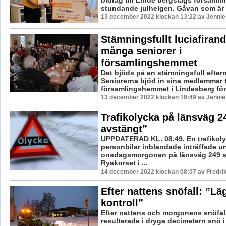
stundande julhelgen. Gåvan som är 
13 december 2022 klockan 13:22 av Jennie
Stämningsfullt luciafiran
många seniorer i
församlingshemmet
Det bjöds på en stämningsfull efte
Seniorerna bjöd in sina medlemmar ti
församlingshemmet i Lindesberg för s
13 december 2022 klockan 19:49 av Jennie
Trafikolycka på länsväg 2
avstängt”
UPPDATERAD KL. 08.49. En trafikol
personbilar inblandade inträffade u
onsdagsmorgonen på länsväg 249 str
Ryakorset i ...
14 december 2022 klockan 08:07 av Fredri
Efter nattens snöfall: ”Lä
kontroll”
Efter nattens och morgonens snöfal
resulterade i dryga decimetern snö i