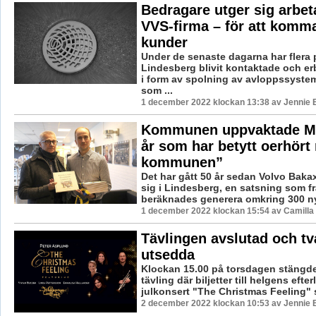
Bedragare utger sig arbeta
VVS-firma – för att komm
kunder
Under de senaste dagarna har flera 
Lindesberg blivit kontaktade och er
i form av spolning av avloppssyste
som ...
1 december 2022 klockan 13:38 av Jennie 
Kommunen uppvaktade Mer
år som har betytt oerhört
kommunen”
Det har gått 50 år sedan Volvo Bakax
sig i Lindesberg, en satsning som f
beräknades generera omkring 300 nya 
1 december 2022 klockan 15:54 av Camilla
Tävlingen avslutad och tv
utsedda
Klockan 15.00 på torsdagen stängd
tävling där biljetter till helgens efte
julkonsert "The Christmas Feeling" s
2 december 2022 klockan 10:53 av Jennie 