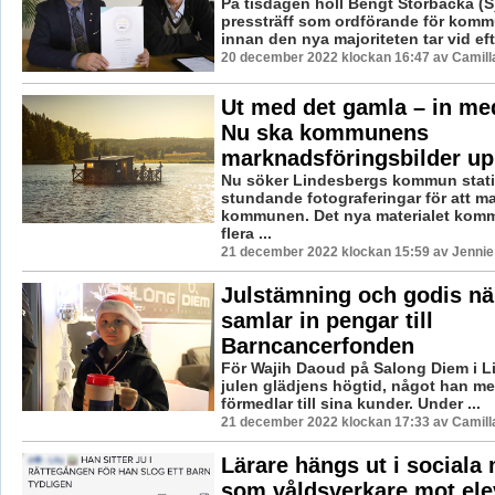
På tisdagen höll Bengt Storbacka (S)
pressträff som ordförande för komm
innan den nya majoriteten tar vid efte
20 december 2022 klockan 16:47 av Camill
Ut med det gamla – in me
Nu ska kommunens
marknadsföringsbilder up
Nu söker Lindesbergs kommun statist
stundande fotograferingar för att m
kommunen. Det nya materialet komm
flera ...
21 december 2022 klockan 15:59 av Jennie
Julstämning och godis nä
samlar in pengar till
Barncancerfonden
För Wajih Daoud på Salong Diem i L
julen glädjens högtid, något han me
förmedlar till sina kunder. Under ...
21 december 2022 klockan 17:33 av Camill
Lärare hängs ut i sociala
som våldsverkare mot ele