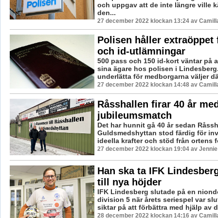
och uppgav att de inte längre ville 
den...
27 december 2022 klockan 13:24 av Camill
Polisen håller extraöppet 
och id-utlämningar
500 pass och 150 id-kort väntar på a
sina ägare hos polisen i Lindesberg.
underlätta för medborgarna väljer där
27 december 2022 klockan 14:48 av Camill
Råsshallen firar 40 år me
jubileumsmatch
Det har hunnit gå 40 år sedan Råssh
Guldsmedshyttan stod färdig för in
ideella krafter och stöd från ortens f
27 december 2022 klockan 19:04 av Jennie
Han ska ta IFK Lindesberg
till nya höjder
IFK Lindesberg slutade på en nionde
division 5 när årets seriespel var sl
siktar på att förbättra med hjälp av d
28 december 2022 klockan 14:16 av Camill