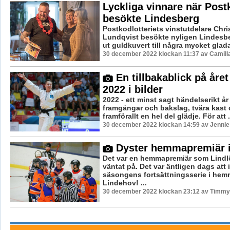
Lyckliga vinnare när Postk
besökte Lindesberg
Postkodlotteriets vinstutdelare Chri
Lundqvist besökte nyligen Lindesber
ut guldkuvert till några mycket glada
30 december 2022 klockan 11:37 av Camill
En tillbakablick på året
2022 i bilder
2022 - ett minst sagt händelserikt år
framgångar och bakslag, tvära kast
framförallt en hel del glädje. För att .
30 december 2022 klockan 14:59 av Jennie
Dyster hemmapremiär i
Det var en hemmapremiär som Lind
väntat på. Det var äntligen dags att 
säsongens fortsättningsserie i hem
Lindehov! ...
30 december 2022 klockan 23:12 av Timmy