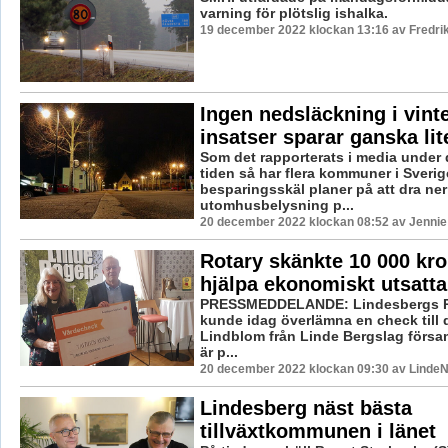
varning för plötslig ishalka.
19 december 2022 klockan 13:16 av Fredri
Ingen nedsläckning i vint
insatser sparar ganska li
Som det rapporterats i media under
tiden så har flera kommuner i Sverig
besparingsskäl planer på att dra ner
utomhusbelysning p...
20 december 2022 klockan 08:52 av Jennie
Rotary skänkte 10 000 kro
hjälpa ekonomiskt utsatta
PRESSMEDDELANDE: Lindesbergs R
kunde idag överlämna en check till
Lindblom från Linde Bergslag försam
är p...
20 december 2022 klockan 09:30 av LindeN
Lindesberg näst bästa
tillväxtkommunen i länet