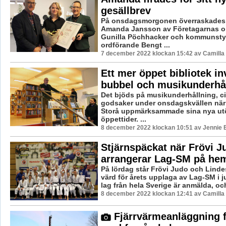
gesällbrev
På onsdagsmorgonen överraskades 
Amanda Jansson av Företagarnas o
Gunilla Pöchhacker och kommunsty
ordförande Bengt ...
7 december 2022 klockan 15:42 av Camilla
Ett mer öppet bibliotek i
bubbel och musikunderhå
Det bjöds på musikunderhållning, c
godsaker under onsdagskvällen när b
Storå uppmärksammade sina nya ut
öppettider. ...
8 december 2022 klockan 10:51 av Jennie 
Stjärnspäckat när Frövi J
arrangerar Lag-SM på h
På lördag står Frövi Judo och Lind
värd för årets upplaga av Lag-SM i j
lag från hela Sverige är anmälda, och
8 december 2022 klockan 12:41 av Camilla
Fjärrvärmeanläggning f