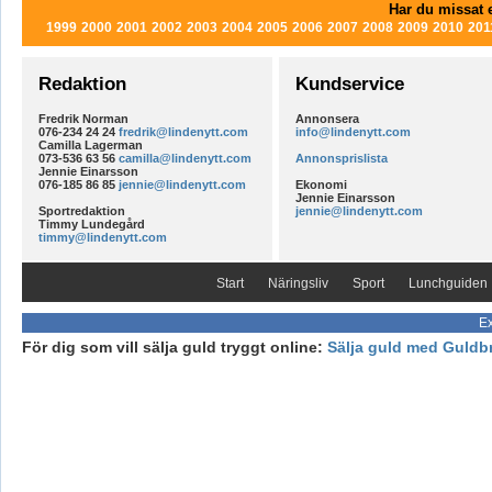
Har du missat e
1999
2000
2001
2002
2003
2004
2005
2006
2007
2008
2009
2010
201
Redaktion
Kundservice
Fredrik Norman
Annonsera
076-234 24 24
fredrik@lindenytt.com
info@lindenytt.com
Camilla Lagerman
073-536 63 56
camilla@lindenytt.com
Annonsprislista
Jennie Einarsson
076-185 86 85
jennie@lindenytt.com
Ekonomi
Jennie Einarsson
Sportredaktion
jennie@lindenytt.com
Timmy Lundegård
timmy@lindenytt.com
Start
Näringsliv
Sport
Lunchguiden
Ex
För dig som vill sälja guld tryggt online:
Sälja guld med Guldb