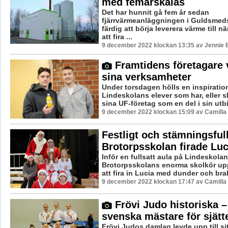
med femårskalas
Det har hunnit gå fem år sedan
fjärrvärmeanläggningen i Guldsmed
färdig att börja leverera värme till n
att fira ...
9 december 2022 klockan 13:35 av Jennie 
Framtidens företagare 
sina verksamheter
Under torsdagen hölls en inspiratio
Lindeskolans elever som har, eller s
sina UF-företag som en del i sin utbil
9 december 2022 klockan 15:09 av Camilla
Festligt och stämningsfull
Brotorpsskolan firade Luc
Inför en fullsatt aula på Lindeskolan
Brotorpsskolans enorma skolkör up
att fira in Lucia med dunder och brak.
9 december 2022 klockan 17:47 av Camilla
Frövi Judo historiska 
svenska mästare för sjätte
Frövi Judos damlag levde upp till sit