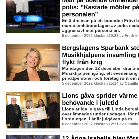
Man på boende omhänder
polis: ”Kastade möbler p
personalen”
En äldre man på ett boende i Frövi b
morse omhändertagen av polis seda
aggressivt mot personalen.
5 december 2022 klockan 10:23 av Fredrik
Bergslagens Sparbank stö
Musikhjälpens insamling t
flykt från krig
Måndagen den 12 december drar åre
Musikhjälpen igång, ett evenemang s
privatpersoner och företag runt om i 
5 december 2022 klockan 15:14 av Camilla
Lions gåva sprider värme t
behövande i juletid
Lions årliga julgåva till Linde bergs
överlämnades under tisdagen, för nä
i ordningen. I år är julgåvan på m...
6 december 2022 klockan 12:21 av Camilla
12-åriga Isabella blev för