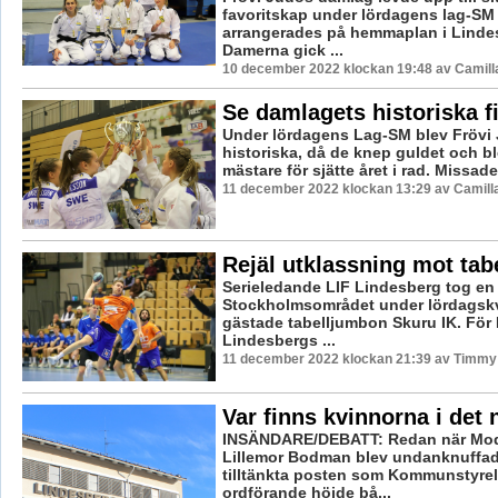
favoritskap under lördagens lag-S
arrangerades på hemmaplan i Linde
Damerna gick ...
10 december 2022 klockan 19:48 av Camill
Se damlagets historiska f
Under lördagens Lag-SM blev Frövi
historiska, då de knep guldet och b
mästare för sjätte året i rad. Missade
11 december 2022 klockan 13:29 av Camill
Rejäl utklassning mot ta
Serieledande LIF Lindesberg tog en r
Stockholmsområdet under lördagskv
gästade tabelljumbon Skuru IK. För 
Lindesbergs ...
11 december 2022 klockan 21:39 av Timmy
Var finns kvinnorna i det 
INSÄNDARE/DEBATT: Redan när Mod
Lillemor Bodman blev undanknuffad
tilltänkta posten som Kommunstyre
ordförande höjde bå...