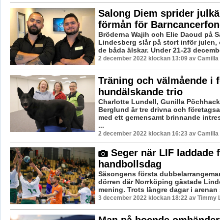
Salong Diem sprider julkän
förmån för Barncancerfo
Bröderna Wajih och Elie Daoud på S
Lindesberg slår på stort inför julen
de båda älskar. Under 21-23 decemb
2 december 2022 klockan 13:09 av Camilla
Träning och välmående i f
hundälskande trio
Charlotte Lundell, Gunilla Pöchhac
Berglund är tre drivna och företag
med ett gemensamt brinnande intres
...
2 december 2022 klockan 16:23 av Camilla
Seger när LIF laddade f
handbollsdag
Säsongens första dubbelarrangeman
dörren där Norrköping gästade Lind
mening. Trots längre dagar i arenan så
3 december 2022 klockan 18:22 av Timmy 