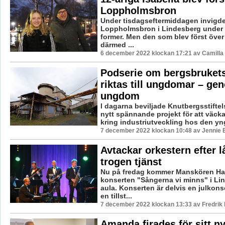
Loppholmsbron
Under tisdagseftermiddagen invigd
Loppholmsbron i Lindesberg under 
former. Men den som blev först över
därmed ...
6 december 2022 klockan 17:21 av Camilla
Podserie om bergsbrukets
riktas till ungdomar – ge
ungdom
I dagarna beviljade Knutbergsstiftels
nytt spännande projekt för att väck
kring industriutveckling hos den yng
7 december 2022 klockan 10:48 av Jennie 
Avtackar orkestern efter 
trogen tjänst
Nu på fredag kommer Manskören Ha
konserten "Sångerna vi minns" i Li
aula. Konserten är delvis en julkon
en tillst...
7 december 2022 klockan 13:33 av Fredrik
Amanda firades för sitt n