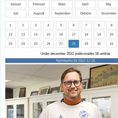
Januari
Februari
Mars
April
Maj
Juli
Augusti
September
Oktober
November
1
2
3
4
5
6
7
8
9
12
13
14
15
16
17
18
19
20
23
24
25
26
27
28
29
30
31
Under december 2022 publicerades 56 artiklar
Nyhetsarkiv för 2022-12-28