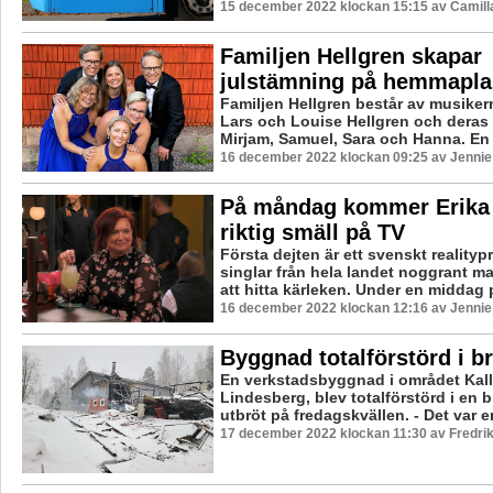
15 december 2022 klockan 15:15 av Camill
Familjen Hellgren skapar
julstämning på hemmapla
Familjen Hellgren består av musiker
Lars och Louise Hellgren och deras
Mirjam, Samuel, Sara och Hanna. En m
16 december 2022 klockan 09:25 av Jennie
På måndag kommer Erika
riktig smäll på TV
Första dejten är ett svenskt reality
singlar från hela landet noggrant m
att hitta kärleken. Under en middag p
16 december 2022 klockan 12:16 av Jennie
Byggnad totalförstörd i b
En verkstadsbyggnad i området Kall
Lindesberg, blev totalförstörd i en
utbröt på fredagskvällen. - Det var en 
17 december 2022 klockan 11:30 av Fredri