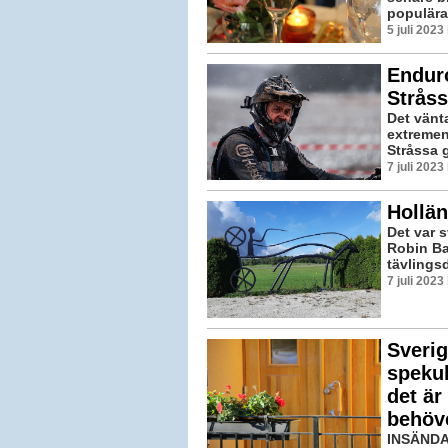
populära
5 juli 202
Enduro
Strås
Det vänta
extremen
Stråssa 
7 juli 202
Hollän
Det var 
Robin Ba
tävlings
7 juli 202
Sverig
speku
det ä
behöv
INSÄNDA