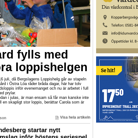
rd fylls med
ora loppishelgen
-16 juli, då Bergslagens Loppishelg går av stapeln
ård i Östra Löa råder bråda dagar, här har tolv
rdsloppis inför evenemanget och nu är arbetet i full
d prylar.
sedan i julas, är man ensam så får man kanske inte
l en skapligt stor loppis, berättar Carola som är
Visa hela artikeln
sson
ndesberg startar nytt
slag inför höstens seriespel