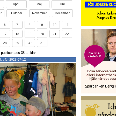
April
Maj
Juni
r
Oktober
November
December
6
7
8
9
10
11
17
18
19
20
21
22
28
29
30
31
 publicerades 38 artiklar
kiv för 2023-07-12