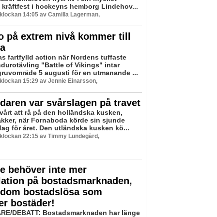
 kräftfest i hockeyns hemborg Lindehov...
3 klockan 14:05 av Camilla Lagerman,
 på extrem nivå kommer till
sa
s fartfylld action när Nordens tuffaste
durotävling "Battle of Vikings" intar
gruvområde 5 augusti för en utmanande ...
3 klockan 15:29 av Jennie Einarsson,
daren var svårslagen på travet
svårt att rå på den holländska kusken,
kker, när Fornaboda körde sin sjunde
dag för året. Den utländska kusken kö...
3 klockan 22:15 av Timmy Lundegård,
e behöver inte mer
lation på bostadsmarknaden,
r dom bostadslösa som
er bostäder!
RE/DEBATT: Bostadsmarknaden har länge