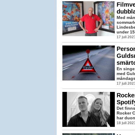
Filmv
dubbl
Med månad
sommarlo
Lindesbe
under 15 
17 juli 20
Person
Gulds
smärt
En singel
med Guld
måndagsf
17 juli 20
Rocker
Spoti
Det finn
Rocker C
har duon
18 juli 20