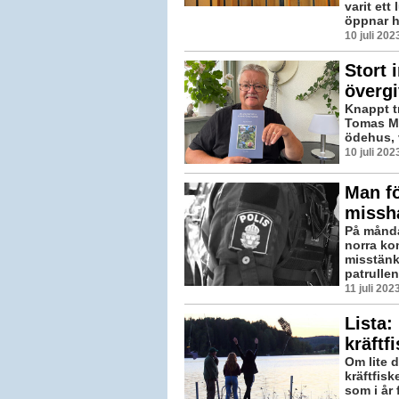
varit ett
öppnar hö
10 juli 20
Stort 
överg
Knappt t
Tomas Mo
ödehus, v
10 juli 20
Man fö
missh
På månda
norra k
misstänk
patrullen 
11 juli 20
Lista:
kräftfi
Om lite 
kräftfisk
som i år 