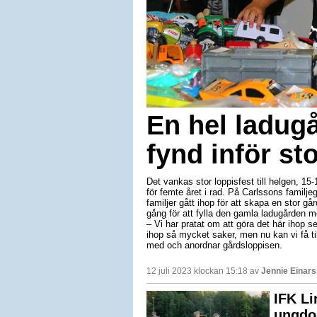
En hel ladugå
fynd inför st
Det vankas stor loppisfest till helgen, 15
för femte året i rad. På Carlssons familjeg
familjer gått ihop för att skapa en stor gå
gång för att fylla den gamla ladugården me
– Vi har pratat om att göra det här ihop 
ihop så mycket saker, men nu kan vi få til
med och anordnar gårdsloppisen.
12 juli 2023 klockan 15:18 av
Jennie Einar
IFK Li
ungdom