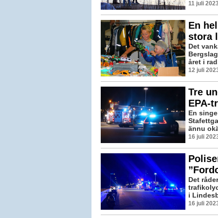
11 juli 20
En hel
stora 
Det vanka
Bergslag
året i ra
12 juli 20
Tre u
EPA-tr
En singe
Stafettga
ännu okä
16 juli 20
Polise
”Fordo
Det råder
trafikol
i Lindesb
16 juli 20