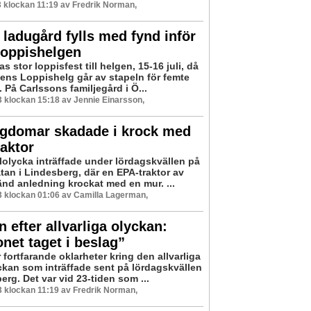
23 klockan 11:19 av Fredrik Norman,
 ladugård fylls med fynd inför
loppishelgen
s stor loppisfest till helgen, 15-16 juli, då
ens Loppishelg går av stapeln för femte
d. På Carlssons familjegård i Ö...
23 klockan 15:18 av Jennie Einarsson,
ngdomar skadade i krock med
aktor
lolycka inträffade under lördagskvällen på
tan i Lindesberg, där en EPA-traktor av
nd anledning krockat med en mur. ...
23 klockan 01:06 av Camilla Lagerman,
n efter allvarliga olyckan:
net taget i beslag”
 fortfarande oklarheter kring den allvarliga
yckan som inträffade sent på lördagskvällen
erg. Det var vid 23-tiden som ...
23 klockan 11:19 av Fredrik Norman,