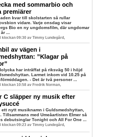
ecka med sommarbio och
a premiärer
en kvar till skolstarten så rullar
vsbion vidare. Varje onsdag visar
rgs Bio en ny ungdomsfilm, där ungdomar
år ...
23 klockan 09:30 av Timmy Lundegård,
bil av vägen i
medshyttan: ”Klagar på
or”
olycka har inträffat på riksväg 50 i höjd
smedshyttan. Larmet inkom vid 10.25 på
örmiddagen. - Det är två personer ...
23 klockan 10:58 av Fredrik Norman,
 C släpper ny musik efter
fysuccé
s ett nytt musiknamn i Guldsmedshyttan,
. Tillsammans med Umeåartisten Elmer så
s debutsinglar Tonight och All For One ...
23 klockan 09:23 av Timmy Lundegård,