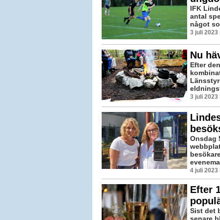
IFK Linde
antal sp
något som
3 juli 202
Nu hä
Efter den
kombinat
Länsstyr
eldnings
3 juli 202
Linde
besök
Onsdag 5
webbplat
besökare
eveneman
4 juli 202
Efter 
populä
Sist det 
senare bl