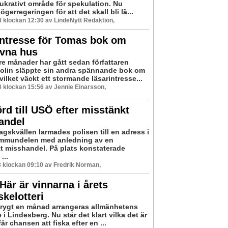
 lukrativt område för spekulation. Nu
gerregeringen för att det skall bli lä...
23 klockan 12:30 av LindeNytt Redaktion,
intresse för Tomas bok om
ivna hus
re månader har gått sedan författaren
lin släppte sin andra spännande bok om
ilket väckt ett stormande läsarintresse...
23 klockan 15:56 av Jennie Einarsson,
rd till USÖ efter misstänkt
andel
gskvällen larmades polisen till en adress i
ommundelen med anledning av en
t misshandel. På plats konstaterade
...
23 klockan 09:10 av Fredrik Norman,
 Här är vinnarna i årets
skelotteri
drygt en månad arrangeras allmänhetens
e i Lindesberg. Nu står det klart vilka det är
får chansen att fiska efter en ...