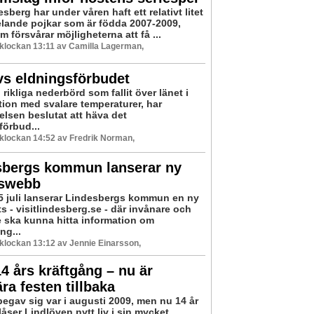
sberg har under våren haft ett relativt litet
elande pojkar som är födda 2007-2009,
 försvårar möjligheterna att få ...
3 klockan 13:11 av Camilla Lagerman,
vs eldningsförbudet
 rikliga nederbörd som fallit över länet i
ion med svalare temperaturer, har
elsen beslutat att häva det
förbud...
3 klockan 14:52 av Fredrik Norman,
sbergs kommun lanserar ny
swebb
 juli lanserar Lindesbergs kommun en ny
s - visitlindesberg.se - där invånare och
 ska kunna hitta information om
g...
3 klockan 13:12 av Jennie Einarsson,
14 års kräftgång – nu är
ra festen tillbaka
begav sig var i augusti 2009, men nu 14 år
åser Lindlöven nytt liv i sin mycket