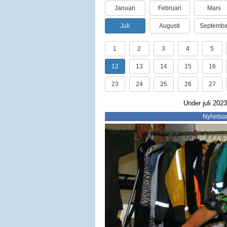
Januari
Februari
Mars
Juli
Augusti
Septembe
1
2
3
4
5
12
13
14
15
16
23
24
25
26
27
Under juli 2023
Nyhetsar