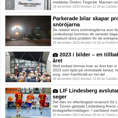
meddelar Örebro Tingsrätt. Mannen mis
28 december 2023 klockan 12:20 av Camilla
Parkerade bilar skapar pr
snöröjarna
De relativt stora snömängderna som fall
Lindesbergs kommun de senaste dagar
inneburit stora problem för de entrepren
29 december 2023 klockan 14:16 av Fredrik 
2023 i bilder – en tillb
året
Med endast timmar kvar av året kan vi s
2023 som bjöd på omtvistade beslut, h
sorg, men framförallt en hel del ...
30 december 2023 klockan 13:40 av Camilla
LIF Lindesberg avsluta
seger
Det blev en efterlängtad revansch för 
när Tyresö gästade Lindesberg Arena 
lördagseftermiddagen. I samband med L
30 december 2023 klockan 20:43 av Timmy 