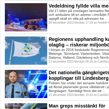
Vedeldning fyllde villa me
Vid 17-tiden på onsdagen larmades Ne
och ambulans till en adress i området S
uppgift skall en villa på adressen ha ...
20 december 2023 klockan 17:29 av Fredrik 
Regionens upphandling k
olaglig – riskerar miljonb
I början av 2016 beslutade Regionerna
Blekinge, Sörmland, Västerbotten, Väst
Dalarna, Halland, Gävleborg och Norrbot
21 december 2023 klockan 08:26 av Camilla
Det nationella gängkriget
kopplingar till Lindesberg
Polisen har under det senaste halvåret
ett flertal planerade grova våldsbrott i 
Bergslagen. Samtidigt finns det ett ...
21 december 2023 klockan 15:43 av Camilla
Man greps misstänkt för