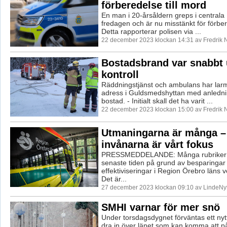
förberedelse till mord
En man i 20-årsåldern greps i centrala
fredagen och är nu misstänkt för förber
Detta rapporterar polisen via ...
22 december 2023 klockan 14:31 av Fredrik 
Bostadsbrand var snabbt
kontroll
Räddningstjänst och ambulans har larmat
adress i Guldsmedshyttan med anledni
bostad. - Initialt skall det ha varit ...
22 december 2023 klockan 15:00 av Fredrik 
Utmaningarna är många 
invånarna är vårt fokus
PRESSMEDDELANDE: Många rubriker 
senaste tiden på grund av besparingar
effektiviseringar i Region Örebro läns 
Det är...
27 december 2023 klockan 09:10 av LindeNyt
SMHI varnar för mer snö
Under torsdagsdygnet förväntas ett nyt
dra in över länet som kan komma att på