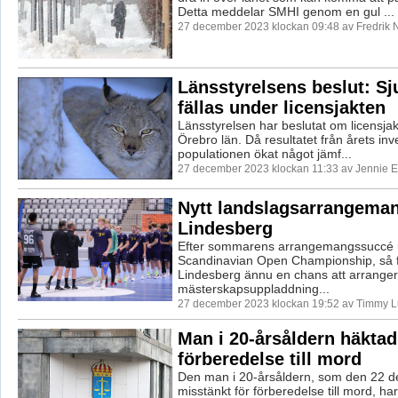
Detta meddelar SMHI genom en gul ...
27 december 2023 klockan 09:48 av Fredrik 
Länsstyrelsens beslut: Sju
fällas under licensjakten
Länsstyrelsen har beslutat om licensjakt
Örebro län. Då resultatet från årets inve
populationen ökat något jämf...
27 december 2023 klockan 11:33 av Jennie E
Nytt landslagsarrangeman
Lindesberg
Efter sommarens arrangemangssuccé
Scandinavian Open Championship, så f
Lindesberg ännu en chans att arrange
mästerskapsuppladdning...
27 december 2023 klockan 19:52 av Timmy 
Man i 20-årsåldern häktad
förberedelse till mord
Den man i 20-årsåldern, som den 22 
misstänkt för förberedelse till mord, ha