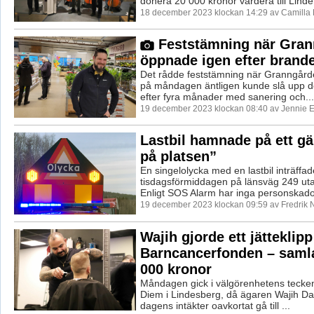
donera 20 000 kronor vardera till Linde 
18 december 2023 klockan 14:29 av Camilla
Feststämning när Gran
öppnade igen efter brand
Det rådde feststämning när Granngård
på måndagen äntligen kunde slå upp dö
efter fyra månader med sanering och...
19 december 2023 klockan 08:40 av Jennie E
Lastbil hamnade på ett gä
på platsen”
En singelolycka med en lastbil inträffa
tisdagsförmiddagen på länsväg 249 uta
Enligt SOS Alarm har inga personskador
19 december 2023 klockan 09:59 av Fredrik 
Wajih gjorde ett jätteklipp
Barncancerfonden – samla
000 kronor
Måndagen gick i välgörenhetens tecke
Diem i Lindesberg, då ägaren Wajih Da
dagens intäkter oavkortat gå till ...