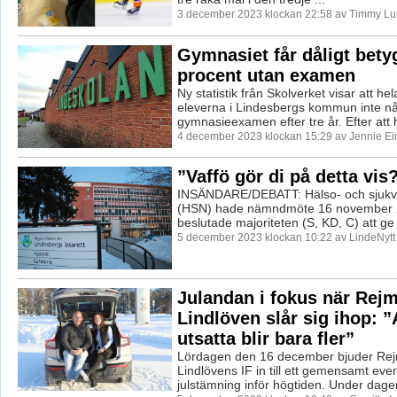
3 december 2023 klockan 22:58 av Timmy Lu
Gymnasiet får dåligt bety
procent utan examen
Ny statistik från Skolverket visar att he
eleverna i Lindesbergs kommun inte nå
gymnasieexamen efter tre år. Efter att 
4 december 2023 klockan 15:29 av Jennie Ei
”Vaffö gör di på detta vis
INSÄNDARE/DEBATT: Hälso- och sjuk
(HSN) hade nämndmöte 16 november 
beslutade majoriteten (S, KD, C) att ge
5 december 2023 klockan 10:22 av LindeNytt
Julandan i fokus när Rej
Lindlöven slår sig ihop: ”
utsatta blir bara fler”
Lördagen den 16 december bjuder Re
Lindlövens IF in till ett gemensamt event
julstämning inför högtiden. Under dagen