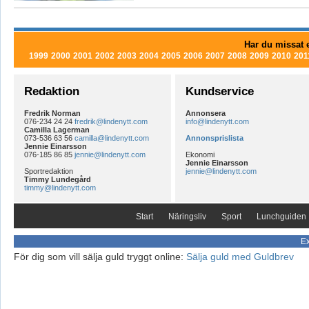
Har du missat e
1999
2000
2001
2002
2003
2004
2005
2006
2007
2008
2009
2010
201
Redaktion
Kundservice
Fredrik Norman
Annonsera
076-234 24 24
fredrik@lindenytt.com
info@lindenytt.com
Camilla Lagerman
073-536 63 56
camilla@lindenytt.com
Annonsprislista
Jennie Einarsson
076-185 86 85
jennie@lindenytt.com
Ekonomi
Jennie Einarsson
Sportredaktion
jennie@lindenytt.com
Timmy Lundegård
timmy@lindenytt.com
Start
Näringsliv
Sport
Lunchguiden
Ex
För dig som vill sälja guld tryggt online:
Sälja guld med Guldbrev