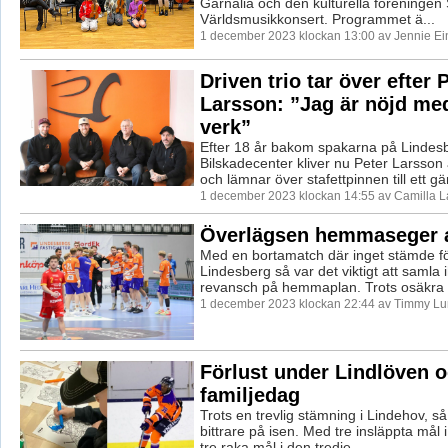
Garnalia och den kulturella föreningen S
Världsmusikkonsert. Programmet ä...
1 december 2023 klockan 13:00 av Jennie Ei
Driven trio tar över efter 
Larsson: ”Jag är nöjd me
verk”
Efter 18 år bakom spakarna på Lindes
Bilskadecenter kliver nu Peter Larsson
och lämnar över stafettpinnen till ett gä
1 december 2023 klockan 14:55 av Camilla 
Överlägsen hemmaseger a
Med en bortamatch där inget stämde fö
Lindesberg så var det viktigt att samla 
revansch på hemmaplan. Trots osäkra .
1 december 2023 klockan 22:44 av Timmy Lu
Förlust under Lindlöven 
familjedag
Trots en trevlig stämning i Lindehov, så
bittrare på isen. Med tre insläppta mål i
tre raka mål i den tredje ...