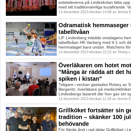
esteteleverna på Lindeskolan lätta upp
med sitt traditionsenliga luciafirande. V
13 december 2023 klockan 14:08 av Jennie E
Odramatisk hemmaseger
tabelltvåan
LIF Lindesberg inledde onsdagens h
tabelltvåan HK Varberg med 4-1 och där
hemmalaget bara undan. Matchens förs
13 december 2023 klockan 22:22 av Timmy 
Överläkaren om hotet mot 
”Många är rädda att det h
spiken i kistan”
Tidigare i veckan gästades Rotary av 
Bergentz, överläkare på medicinklinike
Lindesbergs lasarett där hon gav sin s
14 december 2023 klockan 11:39 av Jennie E
Grillköket fortsätter sin 
tradition – skänker 100 jult
behövande
För fjärde året i rad delar Grillköket i 