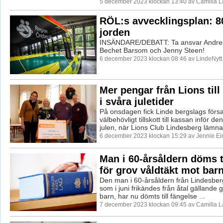
5 december 2023 klockan 13:40 av Camilla 
RÖL:s avvecklingsplan: 80
jorden
INSÄNDARE/DEBATT: Ta ansvar Andre
Bechet Barsom och Jenny Steen!
6 december 2023 klockan 08:46 av LindeNytt
Mer pengar från Lions til
i svåra juletider
På onsdagen fick Linde bergslags försa
välbehövligt tillskott till kassan inför d
julen, när Lions Club Lindesberg lämna
6 december 2023 klockan 15:29 av Jennie Ei
Man i 60-årsåldern döms t
för grov våldtäkt mot bar
Den man i 60-årsåldern från Lindesbe
som i juni frikändes från åtal gällande 
barn, har nu dömts till fängelse ...
7 december 2023 klockan 09:45 av Camilla 