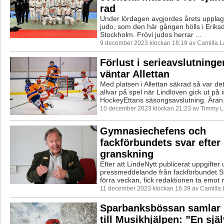
rad
Under lördagen avgjordes årets uppla
judo, som den här gången hölls i Eriksd
Stockholm. Frövi judos herrar ...
9 december 2023 klockan 18:19 av Camilla 
Förlust i serieavslutninge
väntar Allettan
Med platsen i Allettan säkrad så var det
allvar på spel när Lindlöven gick ut på i
HockeyEttans säsongsavslutning. Äran.
10 december 2023 klockan 21:23 av Timmy 
Gymnasiechefens och
fackförbundets svar efter 
granskning
Efter att LindeNytt publicerat uppgifter u
pressmeddelande från fackförbundet Sv
förra veckan, fick redaktionen ta emot 
11 december 2023 klockan 16:39 av Camilla
Sparbanksbössan samlar 
till Musikhjälpen: ”En sjä