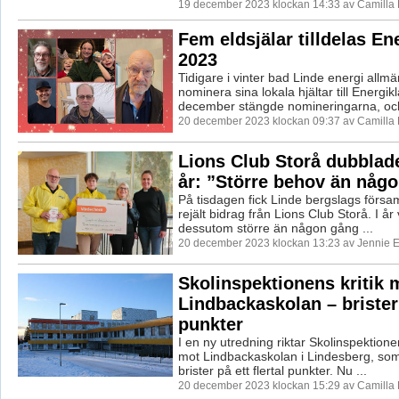
19 december 2023 klockan 14:33 av Camilla
Fem eldsjälar tilldelas E
2023
Tidigare i vinter bad Linde energi allmä
nominera sina lokala hjältar till Energi
december stängde nomineringarna, och
20 december 2023 klockan 09:37 av Camilla
Lions Club Storå dubblade
år: ”Större behov än någ
På tisdagen fick Linde bergslags försam
rejält bidrag från Lions Club Storå. I å
dessutom större än någon gång ...
20 december 2023 klockan 13:23 av Jennie E
Skolinspektionens kritik 
Lindbackaskolan – brister
punkter
I en ny utredning riktar Skolinspektionen 
mot Lindbackaskolan i Lindesberg, s
brister på ett flertal punkter. Nu ...
20 december 2023 klockan 15:29 av Camilla