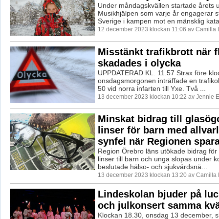
Under måndagskvällen startade årets 
Musikhjälpen som varje år engagerar s
Sverige i kampen mot en mänsklig katast
12 december 2023 klockan 11:06 av Camilla
Misstänkt trafikbrott när f
skadades i olycka
UPPDATERAD KL. 11.57 Strax före kloc
onsdagsmorgonen inträffade en trafiko
50 vid norra infarten till Yxe. Två ...
13 december 2023 klockan 10:22 av Jennie E
Minskat bidrag till glasö
linser för barn med allvar
synfel när Regionen spara
Region Örebro läns utökade bidrag för
linser till barn och unga slopas under
beslutade hälso- och sjukvårdsnä...
13 december 2023 klockan 13:20 av Camilla
Lindeskolan bjuder på luc
och julkonsert samma kvä
Klockan 18.30, onsdag 13 december, sk