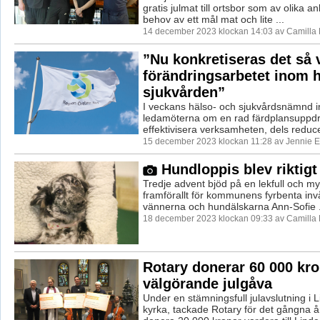
gratis julmat till ortsbor som av olika an
behov av ett mål mat och lite ...
14 december 2023 klockan 14:03 av Camilla
”Nu konkretiseras det så 
förändringsarbetet inom 
sjukvården”
I veckans hälso- och sjukvårdsnämnd 
ledamöterna om en rad färdplansuppd
effektivisera verksamheten, dels reduce
15 december 2023 klockan 11:28 av Jennie E
Hundloppis blev riktigt
Tredje advent bjöd på en lekfull och my
framförallt för kommunens fyrbenta inv
vännerna och hundälskarna Ann-Sofie .
18 december 2023 klockan 09:33 av Camilla
Rotary donerar 60 000 kro
välgörande julgåva
Under en stämningsfull julavslutning i 
kyrka, tackade Rotary för det gångna å