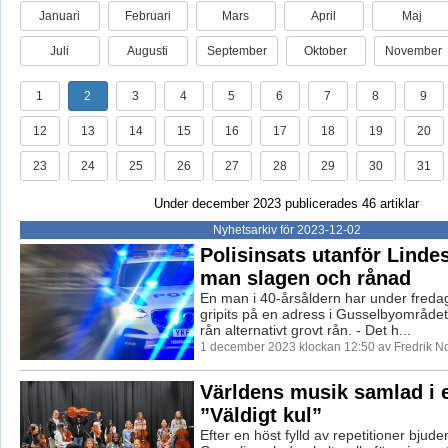
Januari
Februari
Mars
April
Maj
Juli
Augusti
September
Oktober
November
1
2
3
4
5
6
7
8
9
12
13
14
15
16
17
18
19
20
23
24
25
26
27
28
29
30
31
Under december 2023 publicerades 46 artiklar
Nyhetsarkiv för 2023-12-02
Polisinsats utanför Linde
man slagen och rånad
En man i 40-årsåldern har under fred
gripits på en adress i Gusselbyområdet,
rån alternativt grovt rån. - Det h...
1 december 2023 klockan 12:50 av Fredrik N
Världens musik samlad i 
”Väldigt kul”
Efter en höst fylld av repetitioner bjude