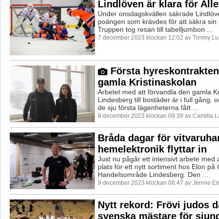
Lindlöven är klara för Alle
Under onsdagskvällen säkrade Lindlöve
poängen som krävdes för att säkra sin pl
Truppen tog resan till tabelljumbon ...
7 december 2023 klockan 12:02 av Timmy Lu
Första hyreskontrakten 
gamla Kristinaskolan
Arbetet med att förvandla den gamla Kri
Lindesberg till bostäder är i full gång,
de sju första lägenheterna fått ...
8 december 2023 klockan 09:39 av Camilla 
Bråda dagar för vitvaruha
hemelektronik flyttar in
Just nu pågår ett intensivt arbete med 
plats för ett nytt sortiment hos Elon på
Handelsområde Lindesberg. Den ...
9 december 2023 klockan 08:47 av Jennie Ei
Nytt rekord: Frövi judos 
svenska mästare för sjund