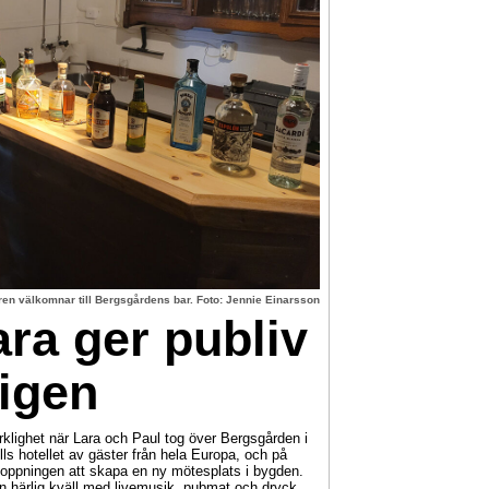
en välkomnar till Bergsgårdens bar. Foto: Jennie Einarsson
ra ger publiv
 igen
klighet när Lara och Paul tog över Bergsgården i
ls hotellet av gäster från hela Europa, och på
oppningen att skapa en ny mötesplats i bygden.
r en härlig kväll med livemusik, pubmat och dryck,