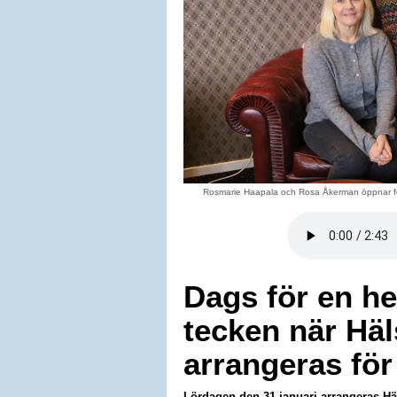
Rosmarie Haapala och Rosa Åkerman öppnar för 
Dags för en he
tecken när Hä
arrangeras för 
Lördagen den 31 januari arrangeras Häl