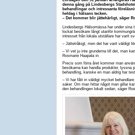
denna gång på Lindesbergs Stadshotell.
behandlingar och intressanta föreläsn
heldag i hälsans tecken.
– Det kommer blir jättehärligt, säger 
Lindesbergs Hälsomässa har under sina tr
lockat besökare långt utanför kommungrän
intresset från lokala utställare har varit sv
– Jättetråkigt, men det har varit väldigt l
– Vi vet ju inte grunderna till det, man ka
Rosmarie Haapala in.
Precis som förra året kommer man använd
besökarna kan handla produkter, lyssna p
behandling, kanske en man aldrig har test
– Vi har fått in väldigt mycket behandlar
saker. Om man hittar något man gillar ka
den behandlingen lokalt sedan, säger Ro