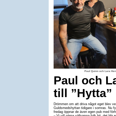
Paul Quinn och Lara Herr
Paul och La
till ”Hytta”
Drömmen om att driva något eget blev ver
Guldsmedshyttan tidigare i somras. Nu fyl
fredag öppnar de även egen pub med förh
– Vi vill gärna välkomna folk hit, det bli