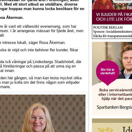
 Med ett stort utbud av utställare, diverse
ingar hoppas man kunna locka besökare för en
Rosa Åkerman.
e år varit ett välbesökt evenemang, som har
sen. I år arrangeras mässan för fjärde året, men
alt.
ite intresse lokalt, säger Rosa Åkerman.
nske är nöjd och inte behöver fler kunder, flikar
a två våningar på Lindesbergs Stadshotell, där
å föreläsningar och passa på att unna sig en
at innan.
e den här gången, så man kan testa mycket olika
n man ju kolla om det finns någon som erbjuder
smarie.