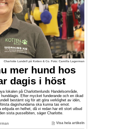
Charlotte Lundell på Kotten & Co. Foto: Camilla Lagerman
nnu mer hund hos
r dagis i höst
ya lokalen på Charlottenlunds Handelsområde,
et hunddagis. Efter mycket funderande och en ökad
ndell bestämt sig för att göra verklighet av idén,
e första dagishundarna ska kunna tas emot.
erbjuda en helhet, då vi redan har ett stort utbud
den sista pusselbiten, säger Charlotte.
Visa hela artikeln
erman