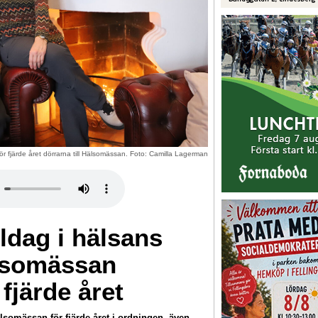
fjärde året dörrarna till Hälsomässan. Foto: Camilla Lagerman
ldag i hälsans
lsomässan
fjärde året
somässan för fjärde året i ordningen, även