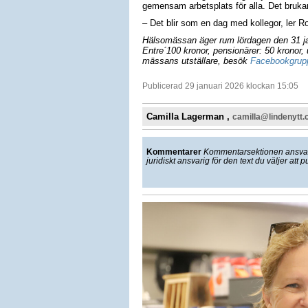
gemensam arbetsplats för alla. Det brukar
– Det blir som en dag med kollegor, ler R
Hälsomässan äger rum lördagen den 31 jan
Entre´100 kronor, pensionärer: 50 kronor, 
mässans utställare, besök
Facebookgrup
Publicerad 29 januari 2026 klockan 15:05
Camilla Lagerman ,
camilla@lindenytt
Kommentarer
Kommentarsektionen ansvarar
juridiskt ansvarig för den text du väljer att p