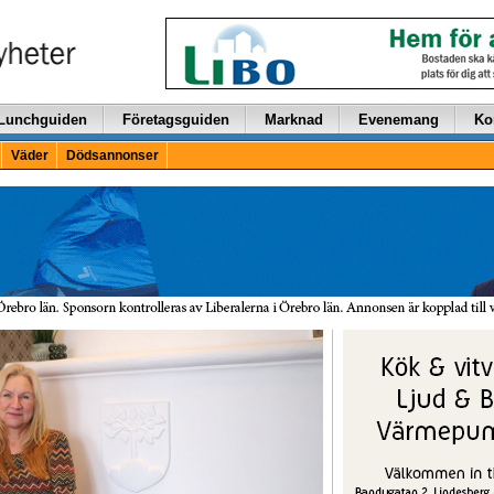
Lunchguiden
Företagsguiden
Marknad
Evenemang
Ko
Väder
Dödsannonser