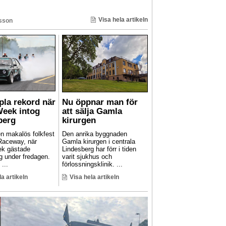
Visa hela artikeln
sson
pla rekord när
Nu öppnar man för
Week intog
att sälja Gamla
berg
kirurgen
en makalös folkfest
Den anrika byggnaden
Raceway, när
Gamla kirurgen i centrala
ek gästade
Lindesberg har förr i tiden
g under fredagen.
varit sjukhus och
...
förlossningsklinik. ...
la artikeln
Visa hela artikeln