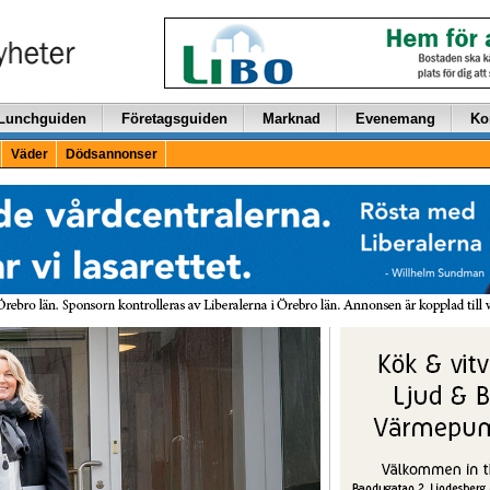
Lunchguiden
Företagsguiden
Marknad
Evenemang
Ko
Väder
Dödsannonser