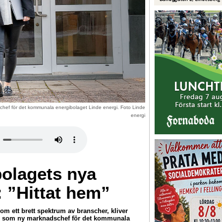
chef för det kommunala energibolaget Linde energi. Foto Linde
energi
bolagets nya
 ”Hittat hem”
om ett brett spektrum av branscher, kliver
n som ny marknadschef för det kommunala