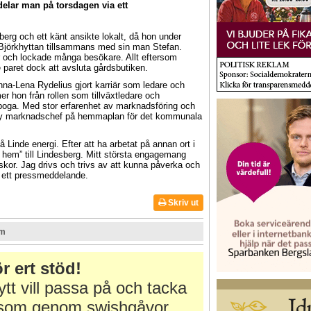
elar man på torsdagen via ett
erg och ett känt ansikte lokalt, då hon under
 Björkhyttan tillsammans med sin man Stefan.
 och lockade många besökare. Allt eftersom
 paret dock att avsluta gårdsbutiken.
nna-Lena Rydelius gjort karriär som ledare och
 hon från rollen som tillväxtledare och
oga. Med stor erfarenhet av marknadsföring och
ny marknadschef på hemmaplan för det kommunala
 Linde energi. Efter att ha arbetat på annan ort i
at hem” till Lindesberg. Mitt största engagemang
kor. Jag drivs och trivs av att kunna påverka och
i ett pressmeddelande.
Skriv ut
om
r ert stöd!
tt vill passa på och tacka
r som genom swishgåvor