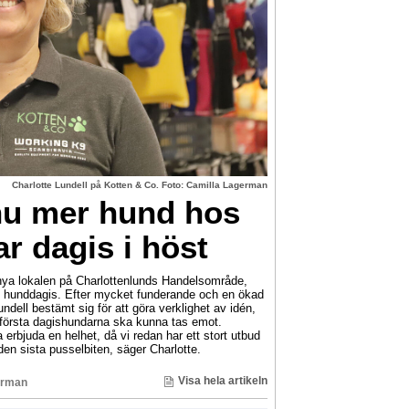
Charlotte Lundell på Kotten & Co. Foto: Camilla Lagerman
nnu mer hund hos
r dagis i höst
ya lokalen på Charlottenlunds Handelsområde,
et hunddagis. Efter mycket funderande och en ökad
ndell bestämt sig för att göra verklighet av idén,
e första dagishundarna ska kunna tas emot.
erbjuda en helhet, då vi redan har ett stort utbud
den sista pusselbiten, säger Charlotte.
Visa hela artikeln
erman