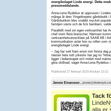
energibolaget Linde energi. Detta medd
pressmeddelande.
Anna-Lena Rydelius är uppvuxen i Lindesb
många år drev Vingeltorpets gårdsbutik i
Gårdsbutiken blev snabbt mycket populär
familjen växte och de fick barnbarn, valde
Parallellt med sin egen verksamhet har A
chef inom flera branscher. Närmast kommer
verksamhetsutvecklare på SAAB AB i Arb
kommunikation axlar hon nu rollen som 
energibolaget Linde energi.
– Jag har sett fram emot min första dag på
nästan hela mitt yrkesliv har jag nu ”hitt
ligger i ledarskapet och mötet med männis
göra skillnad, säger Anna-Lena Rydelius 
Publicerad 27 februari 2025 klockan 10:21
Jennie Einarsson ,
jennie@lindenytt.c
Tack fö
LindeNy
alla e