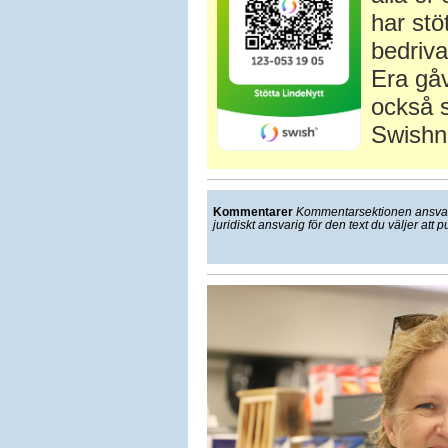
har stö
bedriva
Era gåv
också s
Swishn
Kommentarer
Kommentarsektionen ansvarar
juridiskt ansvarig för den text du väljer att p