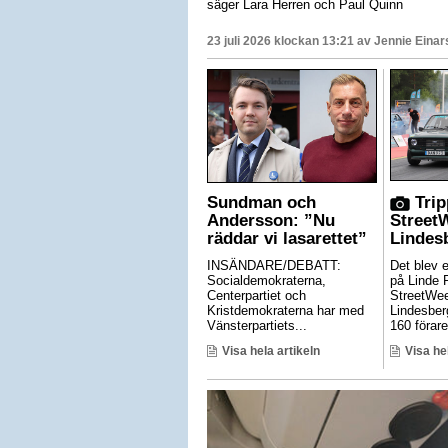
säger Lara Herren och Paul Quinn
23 juli 2026 klockan 13:21 av
Jennie Einar
Sundman och
Trip
Andersson: ”Nu
Street
räddar vi lasarettet”
Lindes
INSÄNDARE/DEBATT:
Det blev 
Socialdemokraterna,
på Linde 
Centerpartiet och
StreetWe
Kristdemokraterna har med
Lindesber
Vänsterpartiets...
160 förare 
Visa hela artikeln
Visa he