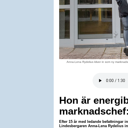
Anna-Lena Rydelius kliver in som ny marknads
Hon är energi
marknadschef:
Efter 15 år med ledande befattningar in
Lindesbergaren Anna-Lena Rydelius i