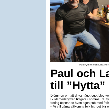
Paul Quinn och Lara Herr
Paul och La
till ”Hytta”
Drömmen om att driva något eget blev ver
Guldsmedshyttan tidigare i somras. Nu fyl
fredag öppnar de även egen pub med förh
– Vi vill gärna välkomna folk hit, det bli