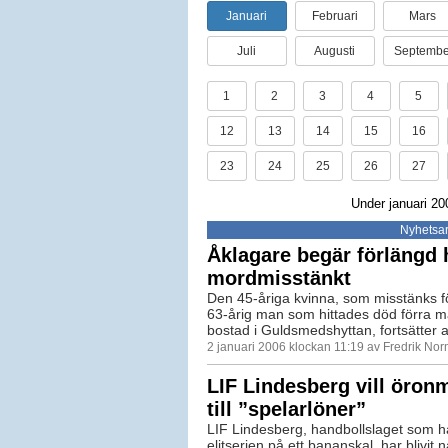
Januari
Februari
Mars
Juli
Augusti
Septembe
1
2
3
4
5
12
13
14
15
16
23
24
25
26
27
Under januari 20
Nyhetsar
Åklagare begär förlängd 
mordmisstänkt
Den 45-åriga kvinna, som misstänks f
63-årig man som hittades död förra m
bostad i Guldsmedshyttan, fortsätter at
2 januari 2006 klockan 11:19 av Fredrik No
LIF Lindesberg vill öron
till ”spelarlöner”
LIF Lindesberg, handbollslaget som ha
elitserien på ett bananskal, har blivit 