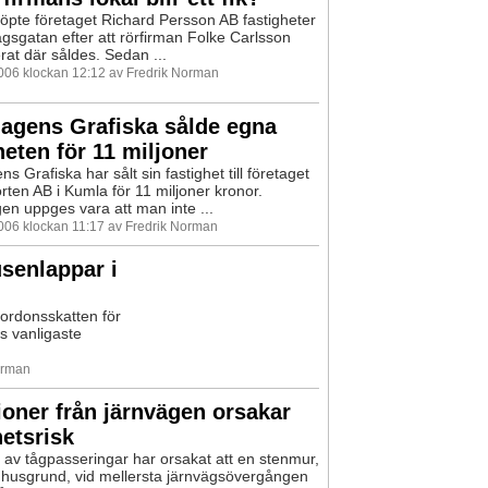
köpte företaget Richard Persson AB fastigheter
gsgatan efter att rörfirman Folke Carlsson
at där såldes. Sedan ...
2006 klockan 12:12 av Fredrik Norman
agens Grafiska sålde egna
heten för 11 miljoner
s Grafiska har sålt sin fastighet till företaget
orten AB i Kumla för 11 miljoner kronor.
en uppges vara att man inte ...
2006 klockan 11:17 av Fredrik Norman
usenlappar i
 fordonsskatten för
s vanligaste
orman
ioner från järnvägen orsakar
etsrisk
 av tågpasseringar har orsakat att en stenmur,
ka husgrund, vid mellersta järnvägsövergången