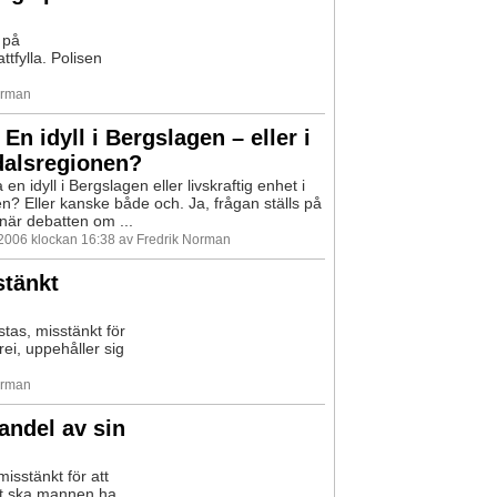
 på
tfylla. Polisen
orman
 En idyll i Bergslagen – eller i
dalsregionen?
ra en idyll i Bergslagen eller livskraftig enhet i
n? Eller kanske både och. Ja, frågan ställs på
 när debatten om ...
 2006 klockan 16:38 av Fredrik Norman
stänkt
tas, misstänkt för
i, uppehåller sig
orman
andel av sin
isstänkt för att
let ska mannen ha