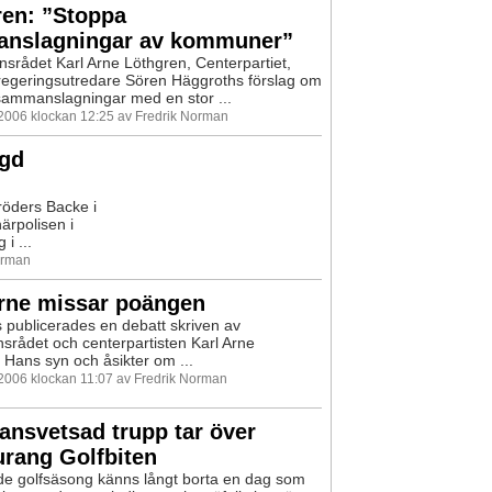
ren: ”Stoppa
nslagningar av kommuner”
nsrådet Karl Arne Löthgren, Centerpartiet,
egeringsutredare Sören Häggroths förslag om
mmanslagningar med en stor ...
 2006 klockan 12:25 av Fredrik Norman
agd
röders Backe i
ärpolisen i
i ...
orman
Arne missar poängen
s publicerades en debatt skriven av
nsrådet och centerpartisten Karl Arne
 Hans syn och åsikter om ...
 2006 klockan 11:07 av Fredrik Norman
nsvetsad trupp tar över
rang Golfbiten
 golfsäsong känns långt borta en dag som