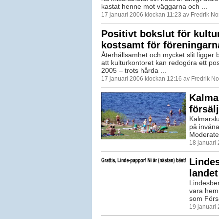
kastat henne mot väggarna och ...
17 januari 2006 klockan 11:23 av Fredrik N
Positivt bokslut för kultu
kostsamt för föreningarn
Återhållsamhet och mycket slit ligger
att kulturkontoret kan redogöra ett posi
2005 – trots hårda ...
17 januari 2006 klockan 12:16 av Fredrik N
Kalmar
försäl
Kalmarslun
på invåna
Moderater
18 januari
Lindes
landet
Lindesber
vara hemm
som Försä
19 januari