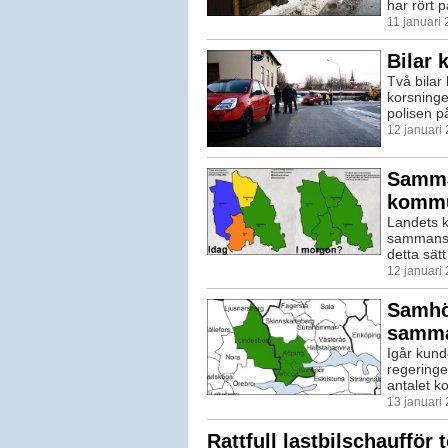
har rört p
11 januari
Bilar 
Två bilar
korsning
polisen på
12 januari
Samma
komm
Landets 
sammansl
detta sät
12 januari
Samhör
samma
Igår kund
regeringe
antalet ko
13 januari
Rattfull lastbilschaufför 