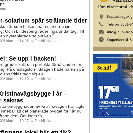
på ...
rman
n-solarium spår strålande tider
ken är som blekast har solarierna sin
. Och i Lindesberg råder inga undantag. Till
den nyetablerade solbutiken ”...
2006 klockan 14:05 av Fredrik Norman
el: Se upp i backen!
io grader kallt och perfekta förhållanden för
ing. På onsdagsförmiddagen hade barnen på
lans fritids tagit sig en ...
2006 klockan 12:13 av Fredrik Norman
Kristinavägsbygge i år –
r saknas
atta ombyggnaden av Kristinavägen har lagts
 innebär att det planerade bygget för i år nu
framtiden. Om inget fö...
2006 klockan 10:27 av Fredrik Norman
rfirmans lokal blir ett fik?