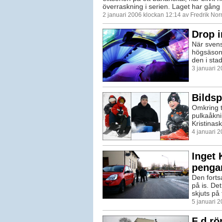
överraskning i serien. Laget har gång 
2 januari 2006 klockan 12:14 av Fredrik No
Drop i
När svens
högsäsong
den i sta
3 januari 
Bildsp
Omkring t
pulkaåkn
Kristinasko
4 januari 
Inget 
penga
Den forts
på is. Det
skjuts på 
5 januari 
F d rö