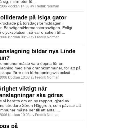
å sig, millimeter fö...
 2006 klockan 14:30 av Fredrik Norman
kolliderade på isiga gator
 krockade på torsdagsförmiddagen i
en Banvägen/Hermanstorpsvägen. Enligt
 olycksplatsen, så var orsaken till ...
 2006 klockan 08:59 av Fredrik Norman
nslagning bildar nya Linde
un?
kommuner måste vara öppna för en
agning med sina grannkommuner, för att på
t skapa färre och förhoppningsvis också ...
 2006 klockan 13:03 av Fredrik Norman
ighet viktigt när
nslagningar ska göras
e vi berätta om en ny rapport, gjord av
ns utredare Sören Häggroth, som påvisar att
mmuner måste ner till ett antal ...
 2006 klockan 10:03 av Fredrik Norman
togs på