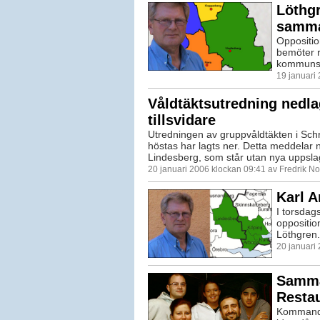
Löthg
samma
Oppositio
bemöter r
kommunsa
19 januari
Våldtäktsutredning nedl
tillsvidare
Utredningen av gruppvåldtäkten i Sch
höstas har lagts ner. Detta meddelar n
Lindesberg, som står utan nya uppslag 
20 januari 2006 klockan 09:41 av Fredrik N
Karl 
I torsdag
oppositio
Löthgren.
20 januari
Samma
Restau
Kommande