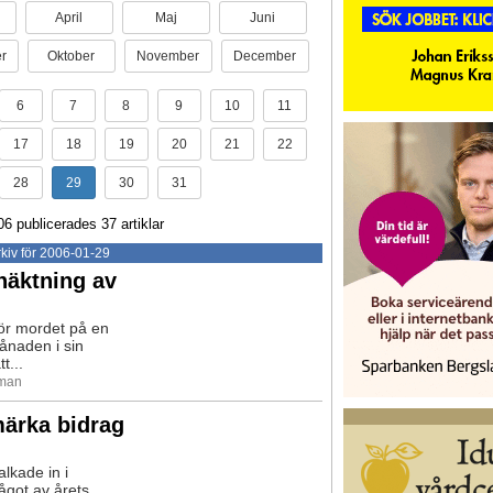
April
Maj
Juni
r
Oktober
November
December
6
7
8
9
10
11
17
18
19
20
21
22
28
29
30
31
06 publicerades 37 artiklar
kiv för 2006-01-29
häktning av
ör mordet på en
ånaden i sin
t...
rman
märka bidrag
lkade in i
något av årets