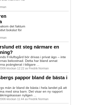
orman
ren
a
 bakom det faktum
tivt bokslut för
orman
slund ett steg närmare en
jning?
ds Friluftsgård bör drivas i privat ägo – inte
rnas bekostnad. Detta har bland annat
na poängterat i tidigare ...
 2006 klockan 12:22 av Fredrik Norman
bergs pappor bland de bästa i
gs män är bland de bästa i hela landet på att
a med sina barn. Det visar en ny rapport
kringskassan nyligen ...
 2006 klockan 11:44 av Fredrik Norman