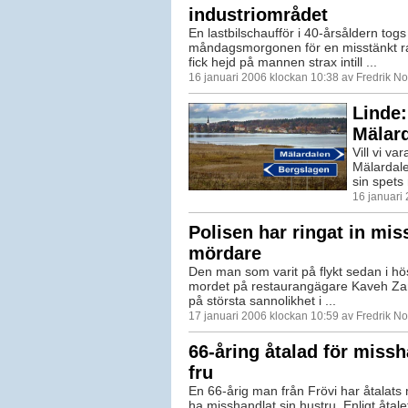
industriområdet
En lastbilschaufför i 40-årsåldern togs
måndagsmorgonen för en misstänkt rat
fick hejd på mannen strax intill ...
16 januari 2006 klockan 10:38 av Fredrik N
Linde:
Mälar
Vill vi va
Mälardale
sin spets
16 januari
Polisen har ringat in mis
mördare
Den man som varit på flykt sedan i hös
mordet på restaurangägare Kaveh Zare
på största sannolikhet i ...
17 januari 2006 klockan 10:59 av Fredrik N
66-åring åtalad för missh
fru
En 66-årig man från Frövi har åtalats m
ha misshandlat sin hustru. Enligt åta