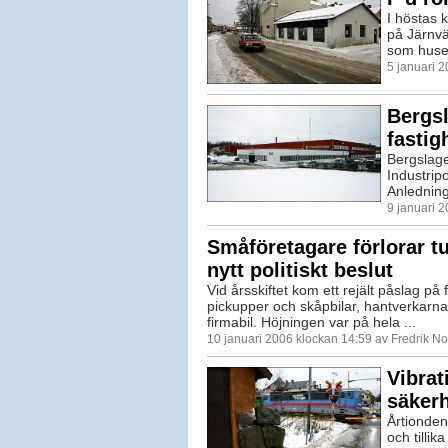
I höstas 
på Järnvä
som huser
5 januari 
Bergsl
fastig
Bergslagen
Industrip
Anledning
9 januari 
Småföretagare förlorar t
nytt politiskt beslut
Vid årsskiftet kom ett rejält påslag på
pickupper och skåpbilar, hantverkarna
firmabil. Höjningen var på hela ...
10 januari 2006 klockan 14:59 av Fredrik N
Vibrat
säkerh
Årtionden
och tilli