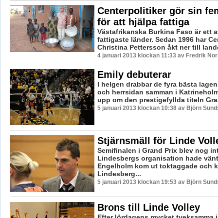
Centerpolitiker gör sin fe
för att hjälpa fattiga
Västafrikanska Burkina Faso är ett 
fattigaste länder. Sedan 1996 har Ce
Christina Pettersson åkt ner till lande
4 januari 2013 klockan 11:33 av Fredrik N
Emily debuterar
I helgen drabbar de fyra bästa lage
och herrsidan samman i Katrineholm 
upp om den prestigefyllda titeln Gra
5 januari 2013 klockan 10:38 av Björn Sun
Stjärnsmäll för Linde Voll
Semifinalen i Grand Prix blev nog in
Lindesbergs organisation hade vänt
Engelholm kom ut toktaggade och k
Lindesberg...
5 januari 2013 klockan 19:53 av Björn Sun
Brons till Linde Volley
Efter lördagens mycket tveksamma i