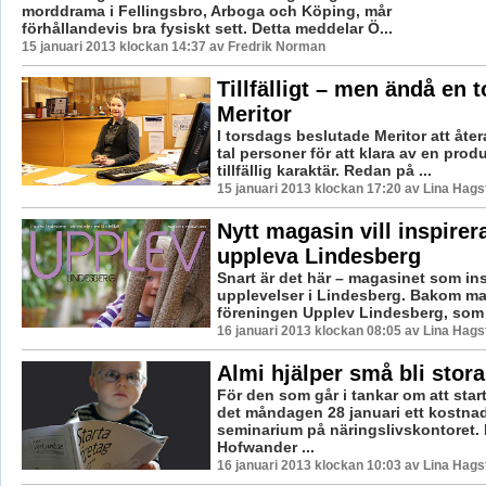
morddrama i Fellingsbro, Arboga och Köping, mår
förhållandevis bra fysiskt sett. Detta meddelar Ö...
15 januari 2013 klockan 14:37 av Fredrik Norman
Tillfälligt – men ändå en t
Meritor
I torsdags beslutade Meritor att återa
tal personer för att klara av en pro
tillfällig karaktär. Redan på ...
15 januari 2013 klockan 17:20 av Lina Hag
Nytt magasin vill inspirera
uppleva Lindesberg
Snart är det här – magasinet som insp
upplevelser i Lindesberg. Bakom ma
föreningen Upplev Lindesberg, som va
16 januari 2013 klockan 08:05 av Lina Hag
Almi hjälper små bli stora
För den som går i tankar om att star
det måndagen 28 januari ett kostnad
seminarium på näringslivskontoret. 
Hofwander ...
16 januari 2013 klockan 10:03 av Lina Hag