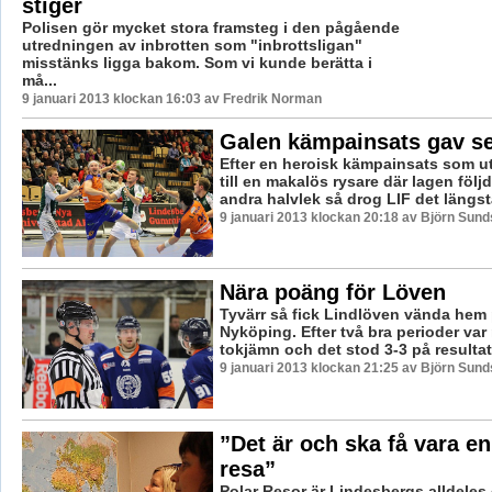
stiger
Polisen gör mycket stora framsteg i den pågående
utredningen av inbrotten som "inbrottsligan"
misstänks ligga bakom. Som vi kunde berätta i
må...
9 januari 2013 klockan 16:03 av Fredrik Norman
Galen kämpainsats gav s
Efter en heroisk kämpainsats som u
till en makalös rysare där lagen följd
andra halvlek så drog LIF det längsta
9 januari 2013 klockan 20:18 av Björn Sun
Nära poäng för Löven
Tyvärr så fick Lindlöven vända hem
Nyköping. Efter två bra perioder va
tokjämn och det stod 3-3 på resultatt
9 januari 2013 klockan 21:25 av Björn Sun
”Det är och ska få vara en
resa”
Polar Resor är Lindesbergs alldeles