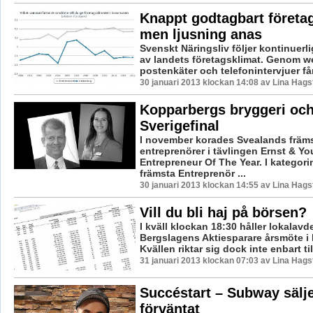
Knappt godtagbart företa
men ljusning anas
Svenskt Näringsliv följer kontinuerl
av landets företagsklimat. Genom w
postenkäter och telefonintervjuer får
30 januari 2013 klockan 14:08 av Lina Hag
Kopparbergs bryggeri och 
Sverigefinal
I november korades Svealands främ
entreprenörer i tävlingen Ernst & Y
Entrepreneur Of The Year. I kategor
främsta Entreprenör ...
30 januari 2013 klockan 14:55 av Lina Hag
Vill du bli haj på börsen?
I kväll klockan 18:30 håller lokalav
Bergslagens Aktiesparare årsmöte 
Kvällen riktar sig dock inte enbart till
31 januari 2013 klockan 07:03 av Lina Hag
Succéstart – Subway sälje
förväntat