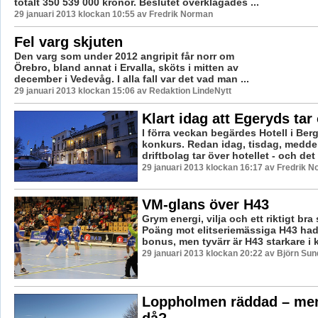
totalt 350 539 000 kronor. Beslutet överklagades ...
29 januari 2013 klockan 10:55 av Fredrik Norman
Fel varg skjuten
Den varg som under 2012 angripit får norr om
Örebro, bland annat i Ervalla, sköts i mitten av
december i Vedevåg. I alla fall var det vad man ...
29 januari 2013 klockan 15:06 av Redaktion LindeNytt
Klart idag att Egeryds tar
I förra veckan begärdes Hotell i Ber
konkurs. Redan idag, tisdag, meddela
driftbolag tar över hotellet - och det
29 januari 2013 klockan 16:17 av Fredrik 
VM-glans över H43
Grym energi, vilja och ett riktigt bra 
Poäng mot elitseriemässiga H43 hade
bonus, men tyvärr är H43 starkare i kv
29 januari 2013 klockan 20:22 av Björn Su
Loppholmen räddad – me