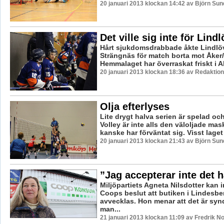
20 januari 2013 klockan 14:42 av Björn Su
Det ville sig inte för Lind
Hårt sjukdomsdrabbade åkte Lindlöve
Strängnäs för match borta mot Åker
Hemmalaget har överraskat friskt i Al
20 januari 2013 klockan 18:36 av Redaktion
Olja efterlyses
Lite drygt halva serien är spelad o
Volley är inte alls den väloljade m
kanske har förväntat sig. Visst laget 
20 januari 2013 klockan 21:43 av Björn Su
”Jag accepterar inte det h
Miljöpartiets Agneta Nilsdotter kan 
Coops beslut att butiken i Lindesber
avvecklas. Hon menar att det är syn
man...
21 januari 2013 klockan 11:09 av Fredrik 