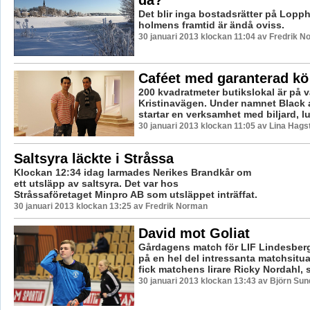
då?
Det blir inga bostadsrätter på Lopp
holmens framtid är ändå oviss.
30 januari 2013 klockan 11:04 av Fredrik 
Caféet med garanterad kö
200 kvadratmeter butikslokal är på vä
Kristinavägen. Under namnet Black 
startar en verksamhet med biljard, lu
30 januari 2013 klockan 11:05 av Lina Hag
Saltsyra läckte i Stråssa
Klockan 12:34 idag larmades Nerikes Brandkår om
ett utsläpp av saltsyra. Det var hos
Stråssaföretaget Minpro AB som utsläppet inträffat.
30 januari 2013 klockan 13:25 av Fredrik Norman
David mot Goliat
Gårdagens match för LIF Lindesber
på en hel del intressanta matchsitua
fick matchens lirare Ricky Nordahl, s
30 januari 2013 klockan 13:43 av Björn Su