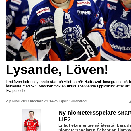
Lysande, Löven!
Lindlöven fick en lysande start på Allettan när Hudiksvall besegrades på b
åskådare med 5-3. Matchen fick en riktigt spännande upplösning efter att d
två perioder.
2 januari 2013 klockan 21:14 av
Björn Sundström
Ny niometersspelare snart
LIF?
Enligt ekuriren.se så återstår bara det
niometersspelaren Sebastian Hamma