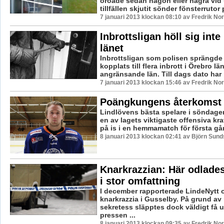
oroade sedan någon eller några vid
tillfällen skjutit sönder fönsterrutor p
7 januari 2013 klockan 08:10 av Fredrik N
Inbrottsligan höll sig int
länet
Inbrottsligan som polisen sprängde
kopplats till flera inbrott i Örebro lä
angränsande län. Till dags dato har p
7 januari 2013 klockan 15:46 av Fredrik N
Poängkungens återkomst
Lindlövens bästa spelare i söndag
en av lagets viktigaste offensiva kraf
på is i en hemmamatch för första gån
8 januari 2013 klockan 02:41 av Björn Sun
Knarkrazzian: Här odlade
i stor omfattning
I december rapporterade LindeNytt 
knarkrazzia i Gusselby. På grund a
sekretess släpptes dock väldigt få up
pressen ...
8 januari 2013 klockan 09:35 av Fredrik N