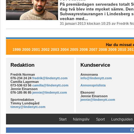
På premiärdagen serverades totalt 
dag två blev inte mycket sämre. Den
Subwayrestaurangen i Lindesberg s
veckan med...
31 januari 2013 klockan 10:25 av Fredrik 
Har du missat e
1999
2000
2001
2002
2003
2004
2005
2006
2007
2008
2009
2010
201
Redaktion
Kundservice
Fredrik Norman
Annonsera
076-234 24 24
fredrik@lindenytt.com
info@lindenytt.com
Camilla Lagerman
073-536 63 56
camilla@lindenytt.com
Annonsprislista
Jennie Einarsson
076-185 86 85
jennie@lindenytt.com
Ekonomi
Jennie Einarsson
Sportredaktion
jennie@lindenytt.com
Timmy Lundegård
timmy@lindenytt.com
Start
Näringsliv
Sport
Lunchguiden
Ex