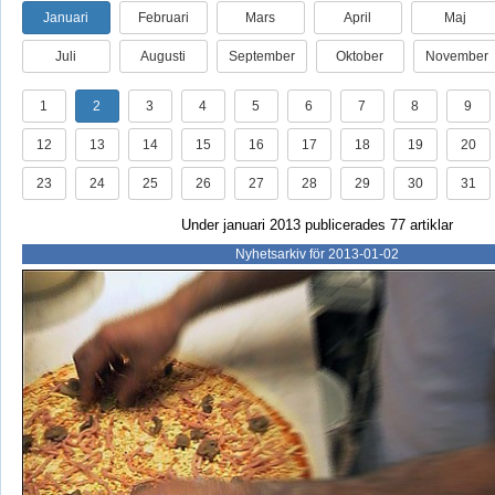
Januari
Februari
Mars
April
Maj
Juli
Augusti
September
Oktober
November
1
2
3
4
5
6
7
8
9
12
13
14
15
16
17
18
19
20
23
24
25
26
27
28
29
30
31
Under januari 2013 publicerades 77 artiklar
Nyhetsarkiv för 2013-01-02