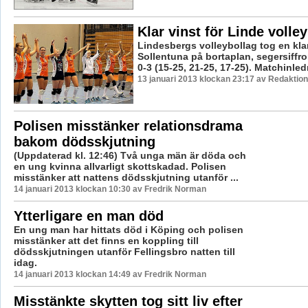
Klar vinst för Linde volley
Lindesbergs volleybollag tog en kla
Sollentuna på bortaplan, segersiffror
0-3 (15-25, 21-25, 17-25). Matchinledn
13 januari 2013 klockan 23:17 av Redaktion
Polisen misstänker relationsdrama
bakom dödsskjutning
(Uppdaterad kl. 12:46) Två unga män är döda och
en ung kvinna allvarligt skottskadad. Polisen
misstänker att nattens dödsskjutning utanför ...
14 januari 2013 klockan 10:30 av Fredrik Norman
Ytterligare en man död
En ung man har hittats död i Köping och polisen
misstänker att det finns en koppling till
dödsskjutningen utanför Fellingsbro natten till
idag.
14 januari 2013 klockan 14:49 av Fredrik Norman
Misstänkte skytten tog sitt liv efter