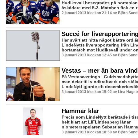
Hudiksvall besegrades på bortaplan 
åskådare med 5-3. Matchen fick en rik
2 januari 2013 klockan 21:14 av Björn Sun
Succé för liverapporterin
Har svårt att hitta något bättre ord 
LindeNytts liverapportering från Li
bortamatch mot Hudiksvall under on
3 januari 2013 klockan 12:45 av Björn Sun
Vestas – mer än bara vind
På Vestascastings i Guldsmedshyttan
man delar till vindkraftverk och stål
LindeNytt gjorde ett decemberbesök 
3 januari 2013 klockan 15:02 av Lina Hags
Hammar klar
Precis som LindeNytt berättade i tis
helt klart att LIFLindesberg lånar
niometersspelaren Sebastian Hamma
3 januari 2013 klockan 18:58 av Björn Sun