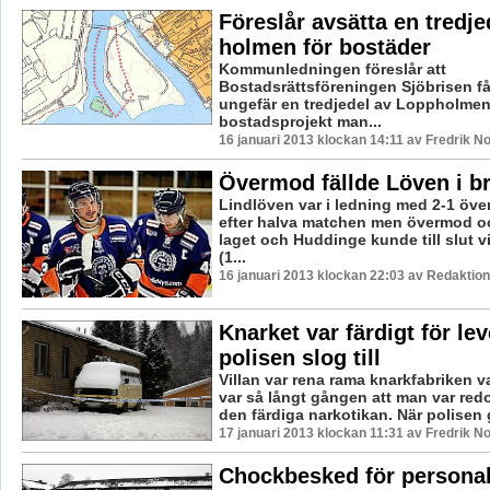
Föreslår avsätta en tredje
holmen för bostäder
Kommunledningen föreslår att
Bostadsrättsföreningen Sjöbrisen får 
ungefär en tredjedel av Loppholmen
bostadsprojekt man...
16 januari 2013 klockan 14:11 av Fredrik 
Övermod fällde Löven i b
Lindlöven var i ledning med 2-1 öv
efter halva matchen men övermod oc
laget och Huddinge kunde till slut 
(1...
16 januari 2013 klockan 22:03 av Redaktion
Knarket var färdigt för le
polisen slog till
Villan var rena rama knarkfabriken 
var så långt gången att man var redo
den färdiga narkotikan. När polisen g
17 januari 2013 klockan 11:31 av Fredrik 
Chockbesked för personal