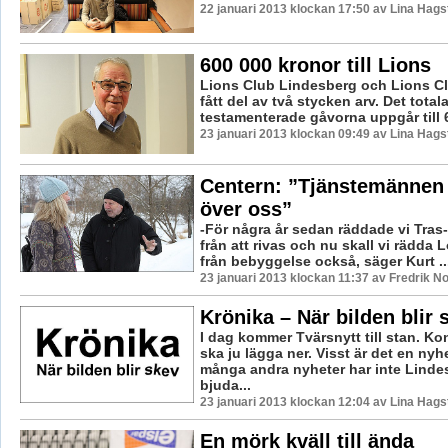
22 januari 2013 klockan 17:50 av Lina Hag
600 000 kronor till Lions
Lions Club Lindesberg och Lions Cl
fått del av två stycken arv. Det total
testamenterade gåvorna uppgår till 6
23 januari 2013 klockan 09:49 av Lina Hag
Centern: ”Tjänstemännen 
över oss”
-För några år sedan räddade vi Tras-
från att rivas och nu skall vi rädda
från bebyggelse också, säger Kurt ..
23 januari 2013 klockan 11:37 av Fredrik 
Krönika – När bilden blir 
I dag kommer Tvärsnytt till stan. K
ska ju lägga ner. Visst är det en nyh
många andra nyheter har inte Lindes
bjuda...
23 januari 2013 klockan 12:04 av Lina Hag
En mörk kväll till ända