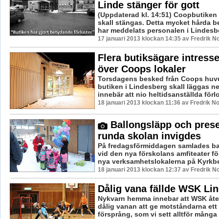
Linde stänger för gott
(Uppdaterad kl. 14:51) Coopbutiken
skall stängas. Detta mycket hårda b
har meddelats personalen i Lindesbe
17 januari 2013 klockan 14:35 av Fredrik 
Flera butiksägare intresse
över Coops lokaler
Torsdagens besked från Coops huvu
butiken i Lindesberg skall läggas ne
innebär att nio heltidsanställda förlor
18 januari 2013 klockan 11:36 av Fredrik 
Ballongsläpp och prese
runda skolan invigdes
På fredagsförmiddagen samlades b
vid den nya förskolans amfiteater för
nya verksamhetslokalerna på Kyrkber
18 januari 2013 klockan 12:37 av Fredrik 
Dålig vana fällde WSK Li
Nykvarn hemma innebar att WSK återg
dålig vanan att ge motståndarna ett 
försprång, som vi sett alltför många