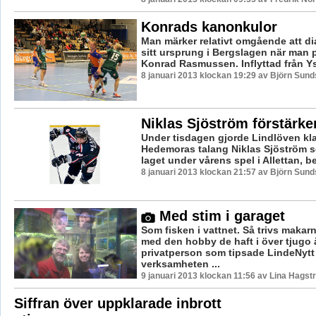
Konrads kanonkulor
Man märker relativt omgående att dia
sitt ursprung i Bergslagen när man 
Konrad Rasmussen. Inflyttad från Yst
8 januari 2013 klockan 19:29 av Björn Sun
Niklas Sjöström förstärke
Under tisdagen gjorde Lindlöven kl
Hedemoras talang Niklas Sjöström s
laget under vårens spel i Allettan, be
8 januari 2013 klockan 21:57 av Björn Sun
Med stim i garaget
Som fisken i vattnet. Så trivs makar
med den hobby de haft i över tjugo 
privatperson som tipsade LindeNyt
verksamheten ...
9 januari 2013 klockan 11:56 av Lina Hagst
Siffran över uppklarade inbrott