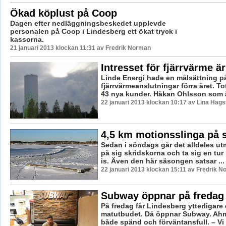
Ökad köplust på Coop
Dagen efter nedläggningsbeskedet upplevde
personalen på Coop i Lindesberg ett ökat tryck i
kassorna.
21 januari 2013 klockan 11:31 av Fredrik Norman
Intresset för fjärrvärme är
Linde Energi hade en målsättning p
fjärrvärmeanslutningar förra året. To
43 nya kunder. Håkan Ohlsson som är 
22 januari 2013 klockan 10:17 av Lina Hag
4,5 km motionsslinga på 
Sedan i söndags går det alldeles ut
på sig skridskorna och ta sig en tu
is. Även den här säsongen satsar ...
22 januari 2013 klockan 15:11 av Fredrik 
Subway öppnar på fredag
På fredag får Lindesberg ytterligare et
matutbudet. Då öppnar Subway. Ahm
både spänd och förväntansfull. – Vi .