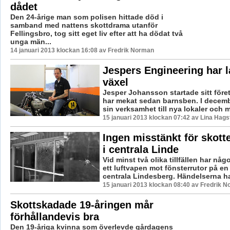
dådet
Den 24-årige man som polisen hittade död i
samband med nattens skottdrama utanför
Fellingsbro, tog sitt eget liv efter att ha dödat två
unga män...
14 januari 2013 klockan 16:08 av Fredrik Norman
Jespers Engineering har l
växel
Jesper Johansson startade sitt för
har mekat sedan barnsben. I decemb
sin verksamhet till nya lokaler och m
15 januari 2013 klockan 07:42 av Lina Hag
Ingen misstänkt för skott
i centrala Linde
Vid minst två olika tillfällen har någ
ett luftvapen mot fönsterrutor på en 
centrala Lindesberg. Händelserna ha
15 januari 2013 klockan 08:40 av Fredrik 
Skottskadade 19-åringen mår
förhållandevis bra
Den 19-åriga kvinna som överlevde gårdagens