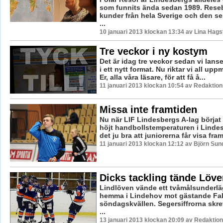
som funnits ända sedan 1989. Rese
kunder från hela Sverige och den se
...
10 januari 2013 klockan 13:34 av Lina Hag
Tre veckor i ny kostym
Det är idag tre veckor sedan vi lans
i ett nytt format. Nu riktar vi all upp
Er, alla våra läsare, för att få å...
11 januari 2013 klockan 10:54 av Redaktion
Missa inte framtiden
Nu när LIF Lindesbergs A-lag börjat
höjt handbollstemperaturen i Linde
det ju bra att juniorerna får visa fram
11 januari 2013 klockan 12:12 av Björn Su
Dicks tackling tände Löven
Lindlöven vände ett tvåmålsunderläge
hemma i Lindehov mot gästande Fa
söndagskvällen. Segersiffrorna skrevs
...
13 januari 2013 klockan 20:09 av Redaktion