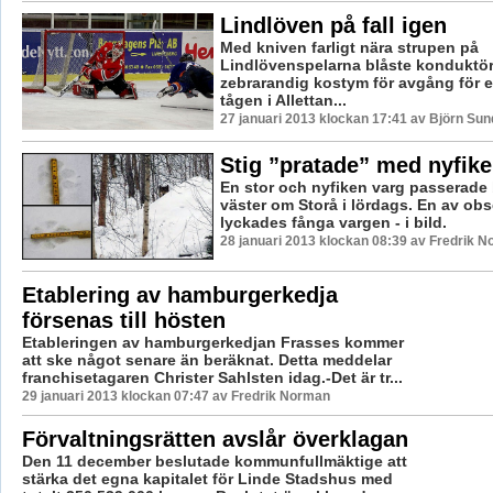
Lindlöven på fall igen
Med kniven farligt nära strupen på
Lindlövenspelarna blåste konduktör
zebrarandig kostym för avgång för et
tågen i Allettan...
27 januari 2013 klockan 17:41 av Björn Su
Stig ”pratade” med nyfike
En stor och nyfiken varg passerade 
väster om Storå i lördags. En av ob
lyckades fånga vargen - i bild.
28 januari 2013 klockan 08:39 av Fredrik 
Etablering av hamburgerkedja
försenas till hösten
Etableringen av hamburgerkedjan Frasses kommer
att ske något senare än beräknat. Detta meddelar
franchisetagaren Christer Sahlsten idag.-Det är tr...
29 januari 2013 klockan 07:47 av Fredrik Norman
Förvaltningsrätten avslår överklagan
Den 11 december beslutade kommunfullmäktige att
stärka det egna kapitalet för Linde Stadshus med