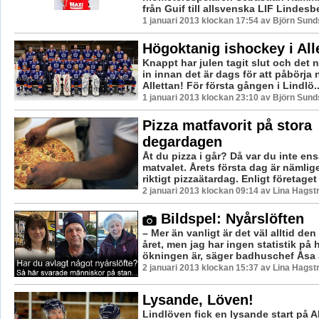
från Guif till allsvenska LIF Lindesber
1 januari 2013 klockan 17:54 av Björn Sun
Högoktanig ishockey i All
Knappt har julen tagit slut och det n
in innan det är dags för att påbörja 
Allettan! För första gången i Lindlö..
1 januari 2013 klockan 23:10 av Björn Sun
Pizza matfavorit på stora
degardagen
Åt du pizza i går? Då var du inte e
matvalet. Årets första dag är nämli
riktigt pizzaätardag. Enligt företaget 
2 januari 2013 klockan 09:14 av Lina Hags
Bildspel: Nyårslöften
– Mer än vanligt är det väl alltid den
året, men jag har ingen statistik på 
ökningen är, säger badhuschef Åsa J
2 januari 2013 klockan 15:37 av Lina Hags
Lysande, Löven!
Lindlöven fick en lysande start på Al