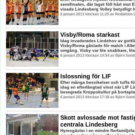
semifinalen, där laget föll hårt mot 
visade Lindesberg Volley betydligt hö
6 januari 2013 klockan 11:25 av Redaktion 
Visby/Roma starkast
Idag invaderades Lindehov av gottl
Visby/Roma gästade för match i Alle
omgång. Visby var lite snabbare, lite 
6 januari 2013 klockan 14:54 av Björn Sun
Islossning för LIF
Efter många besvikelser och tuffa f
idag en efterlängtad vinst när LIF L
besegrade Kroppskultur på bortapla
6 januari 2013 klockan 17:38 av Björn Sun
Skott avlossade mot fasti
centrala Lindesberg
Hyresgäster i en mindre flerfamiljsfa