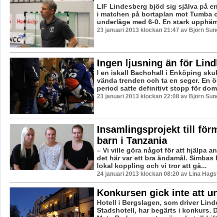
LIF Lindesberg bjöd sig själva på e
i matchen på bortaplan mot Tumba 
underläge med 6-0. En stark upphämtn
23 januari 2013 klockan 21:47 av Björn Su
Ingen ljusning än för Lin
I en iskall Bachohall i Enköping sku
vända trenden och ta en seger. En ö
period satte definitivt stopp för dom 
23 januari 2013 klockan 22:08 av Björn Su
Insamlingsprojekt till för
barn i Tanzania
– Vi ville göra något för att hjälpa a
det här var ett bra ändamål. Simbas 
lokal koppling och vi tror att gå...
24 januari 2013 klockan 08:20 av Lina Hag
Konkursen gick inte att u
Hotell i Bergslagen, som driver Lin
Stadshotell, har begärts i konkurs. 