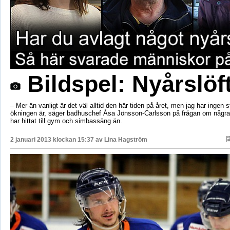
Bildspel: Nyårslöf
– Mer än vanligt är det väl alltid den här tiden på året, men jag har ingen st
ökningen är, säger badhuschef Åsa Jönsson-Carlsson på frågan om några 
har hittat till gym och simbassäng än.
2 januari 2013 klockan 15:37 av
Lina Hagström