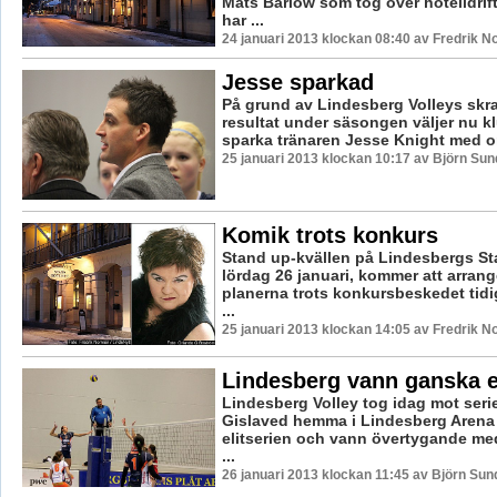
Mats Barlow som tog över hotelldrif
har ...
24 januari 2013 klockan 08:40 av Fredrik 
Jesse sparkad
På grund av Lindesberg Volleys skr
resultat under säsongen väljer nu k
sparka tränaren Jesse Knight med om
25 januari 2013 klockan 10:17 av Björn Su
Komik trots konkurs
Stand up-kvällen på Lindesbergs St
lördag 26 januari, kommer att arrang
planerna trots konkursbeskedet tidi
...
25 januari 2013 klockan 14:05 av Fredrik 
Lindesberg vann ganska e
Lindesberg Volley tog idag mot ser
Gislaved hemma i Lindesberg Arena 
elitserien och vann övertygande med 
...
26 januari 2013 klockan 11:45 av Björn Su