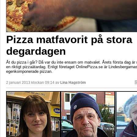
Pizza matfavorit på stora
degardagen
Åt du pizza i går? Då var du inte ensam om matvalet. Årets första dag är
en riktigt pizzaätardag. Enligt företaget OnlinePizza.se är Lindesbergarna
egenkomponerade pizzan.
2 januari 2013 klockan 09:14 av
Lina Hagström