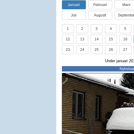
Januari
Februari
Mars
Juli
Augusti
Septembe
1
2
3
4
5
12
13
14
15
16
23
24
25
26
27
Under januari 20
Nyhetsar