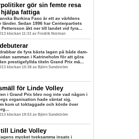
politiker gör sin femte resa
 hjälpa fattiga
kanska Burkina Faso är ett av världens
e länder. Sedan 1996 har Centerpartiets
 Pettersson åkt ner till landet vid fyra...
2013 klockan 11:33 av Fredrik Norman
debuterar
 drabbar de fyra bästa lagen på både dam-
sidan samman i Katrineholm för att göra
n prestigefyllda titeln Grand Prix mä...
2013 klockan 10:38 av Björn Sundström
smäll för Linde Volley
len i Grand Prix blev nog inte vad någon i
rgs organisation hade väntat sig.
m kom ut toktaggade och körde över
rg...
2013 klockan 19:53 av Björn Sundström
till Linde Volley
rdagens mycket tveksamma insats i