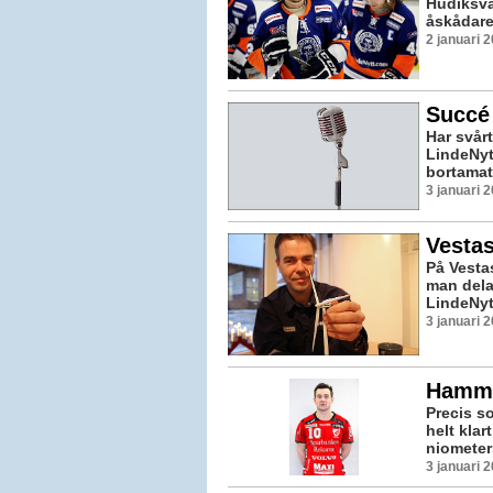
Hudiksva
åskådare 
2 januari 
Succé 
Har svårt
LindeNyt
bortamat
3 januari 
Vestas
På Vesta
man delar
LindeNyt
3 januari 
Hamma
Precis s
helt klar
niometer
3 januari 