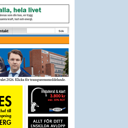
ntakt
Sök