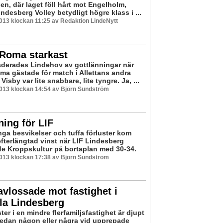
en, där laget föll hårt mot Engelholm,
ndesberg Volley betydligt högre klass i ...
2013 klockan 11:25 av Redaktion LindeNytt
/Roma starkast
aderades Lindehov av gottlänningar när
ma gästade för match i Allettans andra
isby var lite snabbare, lite tyngre. Ja, ...
2013 klockan 14:54 av Björn Sundström
ning för LIF
nga besvikelser och tuffa förluster kom
efterlängtad vinst när LIF Lindesberg
e Kroppskultur på bortaplan med 30-34.
2013 klockan 17:38 av Björn Sundström
avlossade mot fastighet i
la Lindesberg
er i en mindre flerfamiljsfastighet är djupt
edan någon eller några vid upprepade