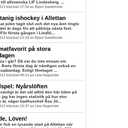
 till allsvenska LIF Lindesberg. ...
2013 klockan 17:54 av Björn Sundström
anig ishockey i Allettan
r julen tagit slut och det nya året ringts
det är dags för att påbörja nästa fest.
 För första gången i Lindlö...
2013 klockan 23:10 av Björn Sundström
matfavorit på stora
dagen
zza i går? Då var du inte ensam om
. Årets första dag är nämligen också en
izzaätardag. Enligt företaget ...
2013 klockan 09:14 av Lina Hagström
spel: Nyårslöften
vanligt är det väl alltid den här tiden på
 jag har ingen statistik på hur stor
 är, säger badhuschef Åsa Jö...
2013 klockan 15:37 av Lina Hagström
de, Löven!
 fick en lysande start på Allettan när