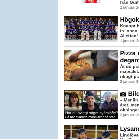
från Guif
1 januari 
Högokt
Knappt ha
in innan 
Allettan!
1 januari 
Pizza 
degar
Åt du pi
matvalet
riktigt p
2 januari 
Bild
– Mer än 
året, men
ökningen
2 januari 
Lysan
Lindlöven