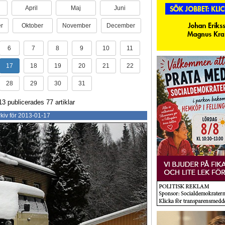
April
Maj
Juni
r
Oktober
November
December
6
7
8
9
10
11
17
18
19
20
21
22
28
29
30
31
13 publicerades 77 artiklar
kiv för 2013-01-17