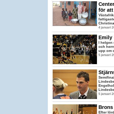
Center
för att
Västafri
fattigast
Christina
4 januari 
Emily 
I helgen
och herr
upp om de
5 januari 
Stjärn
Semifina
Lindesbe
Engelhol
Lindesbe
5 januari 
Brons 
Efter lö