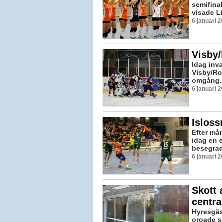
semifinal
visade Li
6 januari 
Visby
Idag inv
Visby/Ro
omgång. V
6 januari 
Isloss
Efter må
idag en 
besegrad
6 januari 
Skott 
centra
Hyresgäst
oroade s