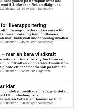
ll besegrades på bortaplan inför 802
med 5-3. Matchen fick en riktigt spä...
2013 klockan 21:14 av Björn Sundström
för liverapportering
 att hitta något bättre ord än succé för
ts liverapportering från Lindlövens
ch mot Hudiksvall under onsdagskvällen...
2013 klockan 12:45 av Björn Sundström
 – mer än bara vindkraft
scastings i Guldsmedshyttan tillverkar
 till vindkraftverk och stålverksindustrin.
t gjorde ett decemberbesök på fabriken...
2013 klockan 15:02 av Lina Hagström
r klar
om LindeNytt berättade i tisdags är det nu
t att LIFLindesberg lånar
sspelaren Sebastian Hammar av Guif.
2013 klockan 18:58 av Björn Sundström