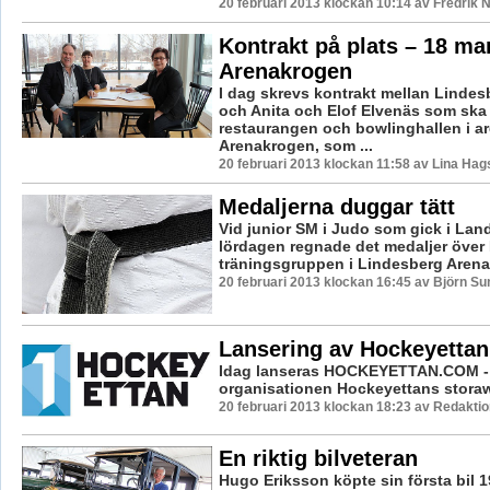
20 februari 2013 klockan 10:14 av Fredrik
Kontrakt på plats – 18 ma
Arenakrogen
I dag skrevs kontrakt mellan Linde
och Anita och Elof Elvenäs som ska 
restaurangen och bowlinghallen i a
Arenakrogen, som ...
20 februari 2013 klockan 11:58 av Lina Ha
Medaljerna duggar tätt
Vid junior SM i Judo som gick i La
lördagen regnade det medaljer över
träningsgruppen i Lindesberg Arena.
20 februari 2013 klockan 16:45 av Björn S
Lansering av Hockeyetta
Idag lanseras HOCKEYETTAN.COM -
organisationen Hockeyettans stora
20 februari 2013 klockan 18:23 av Redaktio
En riktig bilveteran
Hugo Eriksson köpte sin första bil 19