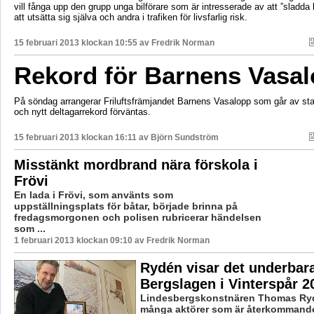
vill fånga upp den grupp unga bilförare som är intresserade av att ”sladda lag
att utsätta sig själva och andra i trafiken för livsfarlig risk.
15 februari 2013 klockan 10:55 av
Fredrik Norman
Rekord för Barnens Vasa
På söndag arrangerar Friluftsfrämjandet Barnens Vasalopp som går av stap
och nytt deltagarrekord förväntas.
15 februari 2013 klockan 16:11 av
Björn Sundström
Misstänkt mordbrand nära förskola i
Frövi
En lada i Frövi, som använts som
uppställningsplats för båtar, började brinna på
fredagsmorgonen och polisen rubricerar händelsen
som ...
1 februari 2013 klockan 09:10 av Fredrik Norman
Rydén visar det underbar
Bergslagen i Vinterspår 2
Lindesbergskonstnären Thomas Ryd
många aktörer som är återkommande