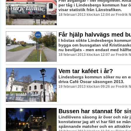
Fler avgångar - fler möjligheter. Anta
per tåg i Lindesbergs kommun har ö
visar statistik från Länstrafiken.
18 februari 2013 klockan 12:04 av Fredrik
Får hjälp halvvägs med b
I höstas sökte Lindesbergs kommun 
bygga om bussgatan vid Kristinasko
nu beviljats - men endast med hälften
18 februari 2013 klockan 12:07 av Fredrik
Vem tar kaféet i år?
Lindesbergs kommun söker nu en en
driva Café Oscar säsongen 2013.
19 februari 2013 klockan 09:26 av Fredrik
Bussen har stannat för si
Lindlövens säsong är över och när 
konstaterar jag att vi har fått se m
spännande matcher och en attraktiv 