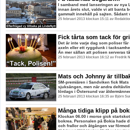
I samband med lanseringen av nya L
innan årets slut, valde vi att banta b
gammalt innehåll på sajten. Sådant vi
25 februari 2013 klockan 15:11 av Redaktio
Fick tårta som tack för gr
Det är inte varje dag som poliser får
axeln eller ett ryggdunk i tacksamh
Än mer sällan att polisen serveras tå
25 februari 2013 klockan 16:12 av Fredrik
Mats och Johnny är tillba
SM-premiären i Sandviken fick Mats
sjuksängen, men när andra deltävlin
lördags i Östersund var åldermännen
25 februari 2013 klockan 16:35 av Björn S
Många tidiga klipp på bok
Klockan 06.00 i morse gick startskott
bokrea. Personalen på Bokia hade d
och frallor och åtgången var förmodli