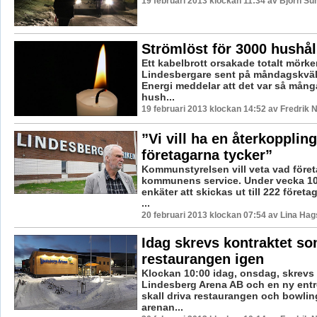
19 februari 2013 klockan 11:34 av Björn S
Strömlöst för 3000 hushål
Ett kabelbrott orsakade totalt mörke
Lindesbergare sent på måndagskväl
Energi meddelar att det var så mån
hush...
19 februari 2013 klockan 14:52 av Fredrik
”Vi vill ha en återkopplin
företagarna tycker”
Kommunstyrelsen vill veta vad före
kommunens service. Under vecka 1
enkäter att skickas ut till 222 föret
...
20 februari 2013 klockan 07:54 av Lina Ha
Idag skrevs kontraktet s
restaurangen igen
Klockan 10:00 idag, onsdag, skrevs 
Lindesberg Arena AB och en ny ent
skall driva restaurangen och bowlin
arenan...