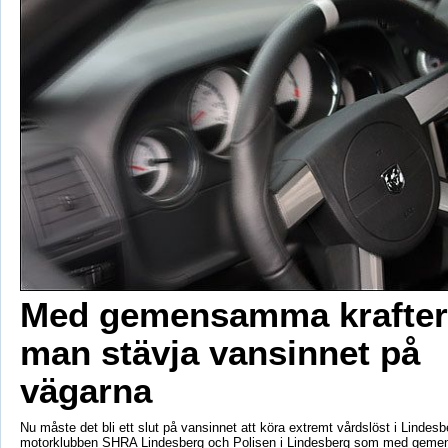
Med gemensamma krafter 
man stävja vansinnet på
vägarna
Nu måste det bli ett slut på vansinnet att köra extremt vårdslöst i Lindes
motorklubben SHRA Lindesberg och Polisen i Lindesberg som med geme