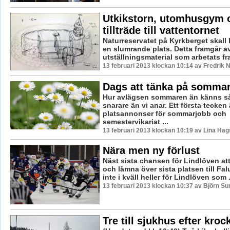
Utkikstorn, utomhusgym 
tillträde till vattentornet
Naturreservatet på Kyrkberget skall b
en slumrande plats. Detta framgår a
utställningsmaterial som arbetats fr
13 februari 2013 klockan 10:14 av Fredrik
Dags att tänka på somma
Hur avlägsen sommaren än känns s
snarare än vi anar. Ett första tecken 
platsannonser för sommarjobb och
semestervikariat ...
13 februari 2013 klockan 10:19 av Lina Ha
Nära men ny förlust
Näst sista chansen för Lindlöven att
och lämna över sista platsen till Falu
inte i kväll heller för Lindlöven som .
13 februari 2013 klockan 10:37 av Björn S
Tre till sjukhus efter kroc