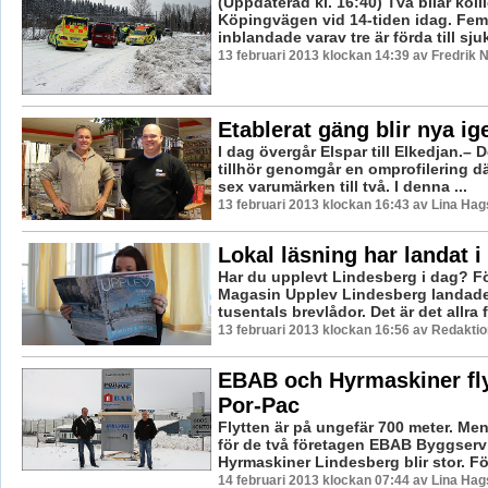
(Uppdaterad kl. 16:40) Två bilar koll
Köpingvägen vid 14-tiden idag. Fem
inblandade varav tre är förda till sju
13 februari 2013 klockan 14:39 av Fredrik
Etablerat gäng blir nya ig
I dag övergår Elspar till Elkedjan.– 
tillhör genomgår en omprofilering dä
sex varumärken till två. I denna ...
13 februari 2013 klockan 16:43 av Lina Ha
Lokal läsning har landat i
Har du upplevt Lindesberg i dag? F
Magasin Upplev Lindesberg landade i 
tusentals brevlådor. Det är det allra f
13 februari 2013 klockan 16:56 av Redaktio
EBAB och Hyrmaskiner flyt
Por-Pac
Flytten är på ungefär 700 meter. Me
för de två företagen EBAB Byggserv
Hyrmaskiner Lindesberg blir stor. Fö
14 februari 2013 klockan 07:44 av Lina Ha