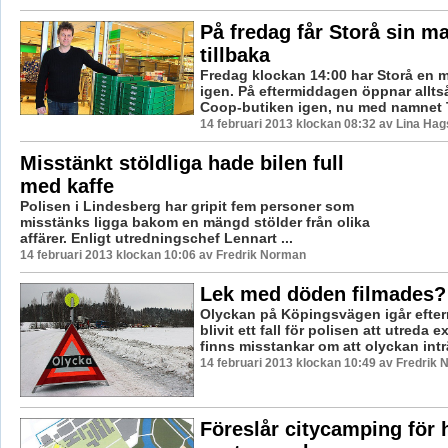
På fredag får Storå sin ma
tillbaka
Fredag klockan 14:00 har Storå en 
igen. På eftermiddagen öppnar allts
Coop-butiken igen, nu med namnet 
14 februari 2013 klockan 08:32 av Lina Ha
Misstänkt stöldliga hade bilen full
med kaffe
Polisen i Lindesberg har gripit fem personer som
misstänks ligga bakom en mängd stölder från olika
affärer. Enligt utredningschef Lennart ...
14 februari 2013 klockan 10:06 av Fredrik Norman
Lek med döden filmades?
Olyckan på Köpingsvägen igår efte
blivit ett fall för polisen att utreda 
finns misstankar om att olyckan inträ
14 februari 2013 klockan 10:49 av Fredrik
Föreslår citycamping för 