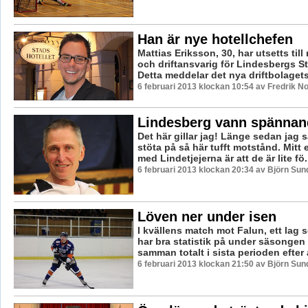
Han är nye hotellchefen
Mattias Eriksson, 30, har utsetts till
och driftansvarig för Lindesbergs St
Detta meddelar det nya driftbolagets
6 februari 2013 klockan 10:54 av Fredrik 
Lindesberg vann spännan
Det här gillar jag! Länge sedan jag
stöta på så här tufft motstånd. Mitt
med Lindetjejerna är att de är lite fö.
6 februari 2013 klockan 20:34 av Björn Su
Löven ner under isen
I kvällens match mot Falun, ett lag
har bra statistik på under säsongen 
samman totalt i sista perioden efter a
6 februari 2013 klockan 21:50 av Björn Su