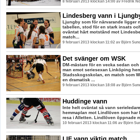
8 februari 2013 klockan 14:00 av Fredrik 
Lindesberg vann i Ljungb
Ljungby som för närvarande ligger nä
tabellen, stod för en stark insats oc
oväntat hårt motstånd mot Lindesbe
match...
9 februari 2013 klockan 11:02 av Björn Su
Det svänger om WSK
DM-mästare för en vecka sedan och 
man emot seriesexan Linköping he
Stadsskogsskolan, en match som W
en dramatisk ...
9 februari 2013 klockan 18:08 av Björn Su
Huddinge vann
Inte helt oväntat så vann serieleda
hemmaplan mot Lindlöven som har h
resa i Alletten. Lindlöven öppnade m
10 februari 2013 klockan 11:06 av Björn S
LIF vann viktig match