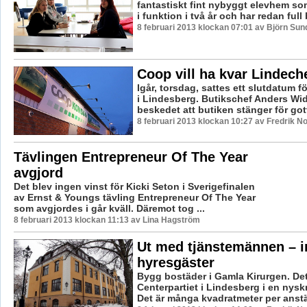
fantastiskt fint nybyggt elevhem som
i funktion i två år och har redan full 
8 februari 2013 klockan 07:01 av Björn Su
Coop vill ha kvar Lindech
Igår, torsdag, sattes ett slutdatum 
i Lindesberg. Butikschef Anders Wid
beskedet att butiken stänger för gott
8 februari 2013 klockan 10:27 av Fredrik 
Tävlingen Entrepreneur Of The Year
avgjord
Det blev ingen vinst för Kicki Seton i Sverigefinalen
av Ernst & Youngs tävling Entrepreneur Of The Year
som avgjordes i går kväll. Däremot tog ...
8 februari 2013 klockan 11:13 av Lina Hagström
Ut med tjänstemännen – 
hyresgäster
Bygg bostäder i Gamla Kirurgen. Det
Centerpartiet i Lindesberg i en nysk
Det är många kvadratmeter per anställ