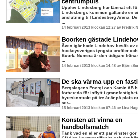
centrumpuls
Upplev Lindesberg har lämnat ett förs
Lindesbergs kommun gällande en ci
anslutning till Lindesberg Arena. Der
...
14 februari 2013 klockan 12:27 av Fredrik
Boorken gästade Lindeho
Även igår hade Lindehov besök av 
hockeysveriges tyngsta profiler och 
Boork. Numera är den tidigare träna
...
14 februari 2013 klockan 14:48 av Björn S
De ska värma upp en fastig
Bergslagens Energi och Kamin AB ha
förbereda för inflytt i grannfastighet
hyreskontrakt på tre år är på plats 
ser...
15 februari 2013 klockan 07:46 av Lina Ha
Konsten att vinna en
handbollsmatch
Tänk vad en eller ett par vinster g