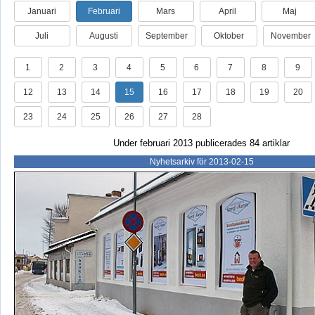
Januari
Februari
Mars
April
Maj
Juli
Augusti
September
Oktober
November
1
2
3
4
5
6
7
8
9
12
13
14
15
16
17
18
19
20
23
24
25
26
27
28
Under februari 2013 publicerades 84 artiklar
Nyhetsarkiv för 2013-02-15