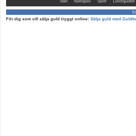
Start
Näringsliv
Sport
Lunchguiden
Ex
För dig som vill sälja guld tryggt online:
Sälja guld med Guldb