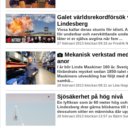
Galet världsrekordförsök v
Lindesberg
Vissa kallar deras stunts för idioti. 
för underbar och nervkittlande unde
låter vi er själva avgöra när fem ...
27 februari 2013 klockan 09:16 av Fredrik
Mekanisk verkstad me
anor
I år blir Linde Maskiner 160 år. Sveri
förändrats mycket sedan 1850-talet
Maskiners utveckling har följt med d
samhä...
28 februari 2013 klockan 08:11 av Lina Ha
Sjösäkerhet på hög nivå
En lyftkran som är 60 meter hög och 
Lindesberg drar gärna blickarna till 
dessutom sitter en människa där upp
28 februari 2013 klockan 13:57 av Björn S