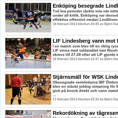
Enköping besegrade Lind
Två bra perioder räckte inte när mit
under all kritik. Enköping var dessu
effektiva offensivt medan Lindlöven 
16 februari 2013 klockan 20:45 av Björn S
LIF Lindesberg vann mot 
I en match som blev till en riktig ry
LIF vinna med uddamålet mot Ricoh. 
skrevs till 27-28 efter att LIF gjorde e
16 februari 2013 klockan 22:47 av Björn S
Stjärnsmäll för WSK Lind
Obesegrade serieledarna IBF Örebro
blev en otäckt jobbig utmaning för
gick på knock direkt och vann matc
...
17 februari 2013 klockan 22:33 av Björn S
Rekordökning av tågresen