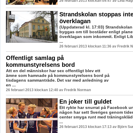
26 februari 2013 klockan 09:47 av Lina Ha
Strandskolan stoppas inte
överklagan
(Uppdaterad kl. 17:03) Strandskolan
byggas om till bostäder enligt plane
överklagan som inkommit. Enligt Li
...
26 februari 2013 klockan 11:36 av Fredrik
Offentligt samlag på
kommunstyrelsens bord
Att en del människor har sex offentligt blev ett
ämne som hamnade på kommunstyrelsens bord på
tisdagens sammanträde. Det var med anledning av
en ...
26 februari 2013 klockan 12:40 av Fredrik Norman
En joker till guldet
Ett rykte har snurrat på Facebook u
någon har sett Sveriges genom tide
center smyga runt med träningskläde
...
26 februari 2013 klockan 17:13 av Björn S