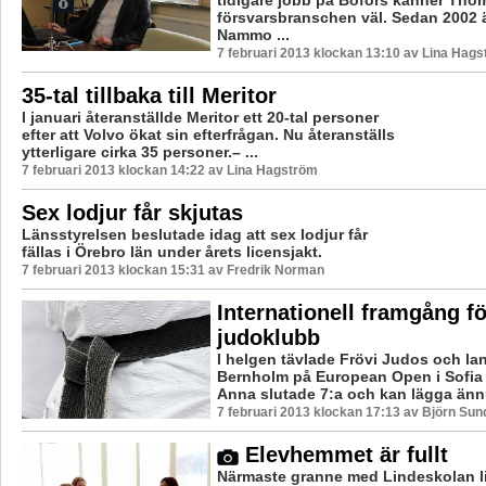
tidigare jobb på Bofors känner Tho
försvarsbranschen väl. Sedan 2002 
Nammo ...
7 februari 2013 klockan 13:10 av Lina Hag
35-tal tillbaka till Meritor
I januari återanställde Meritor ett 20-tal personer
efter att Volvo ökat sin efterfrågan. Nu återanställs
ytterligare cirka 35 personer.– ...
7 februari 2013 klockan 14:22 av Lina Hagström
Sex lodjur får skjutas
Länsstyrelsen beslutade idag att sex lodjur får
fällas i Örebro län under årets licensjakt.
7 februari 2013 klockan 15:31 av Fredrik Norman
Internationell framgång fö
judoklubb
I helgen tävlade Frövi Judos och l
Bernholm på European Open i Sofia 
Anna slutade 7:a och kan lägga ännu 
7 februari 2013 klockan 17:13 av Björn Su
Elevhemmet är fullt
Närmaste granne med Lindeskolan li