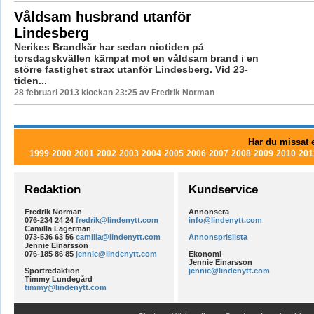
Våldsam husbrand utanför
Lindesberg
Nerikes Brandkår har sedan niotiden på
torsdagskvällen kämpat mot en våldsam brand i en
större fastighet strax utanför Lindesberg. Vid 23-
tiden...
28 februari 2013 klockan 23:25 av Fredrik Norman
Har du missat e
1999
2000
2001
2002
2003
2004
2005
2006
2007
2008
2009
2010
201
Redaktion
Kundservice
Fredrik Norman
Annonsera
076-234 24 24
fredrik@lindenytt.com
info@lindenytt.com
Camilla Lagerman
073-536 63 56
camilla@lindenytt.com
Annonsprislista
Jennie Einarsson
076-185 86 85
jennie@lindenytt.com
Ekonomi
Jennie Einarsson
Sportredaktion
jennie@lindenytt.com
Timmy Lundegård
timmy@lindenytt.com