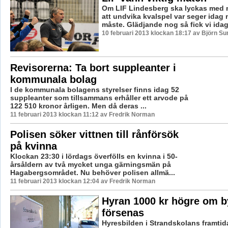
Om LIF Lindesberg ska lyckas med 
att undvika kvalspel var seger idag 
måste. Glädjande nog så fick vi idag s
10 februari 2013 klockan 18:17 av Björn S
Revisorerna: Ta bort suppleanter i
kommunala bolag
I de kommunala bolagens styrelser finns idag 52
suppleanter som tillsammans erhåller ett arvode på
122 510 kronor årligen. Men då deras ...
11 februari 2013 klockan 11:12 av Fredrik Norman
Polisen söker vittnen till rånförsök
på kvinna
Klockan 23:30 i lördags överfölls en kvinna i 50-
årsåldern av två mycket unga gärningsmän på
Hagabergsområdet. Nu behöver polisen allmä...
11 februari 2013 klockan 12:04 av Fredrik Norman
Hyran 1000 kr högre om b
försenas
Hyresbilden i Strandskolans framtida