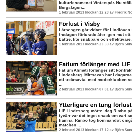
kulturfenomenet Vinterspår. Nu ställe
Bergslagen...
1 februari 2013 klockan 12:23 av Fredrik 
Förlust i Visby
Lärpengen går vidare för Lindlöven
fredagen förlorade åter igen mot ett 
bättre, lite snabbare och effektivare. 
1 februari 2013 klockan 23:33 av Björn Su
Fatlum förlänger med LIF
Fatlum Ahmeti förlänger sitt kontrak
Lindesberg. Mittsexan har i dagarna 
ett treårsavtal med moderklubben so
...
2 februari 2013 klockan 07:01 av Björn Su
Ytterligare en tung förlust
LIF Lindesberg mötte idag Rimbo på
tyvärr var det inget snack om vart s
hamna. Rimbo tog kommandot omgå
matchen ...
2 februari 2013 klockan 17:12 av Björn Su