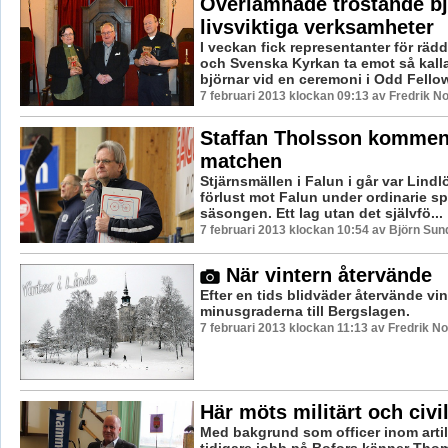
Överlämnade tröstande bjö
livsviktiga verksamheter
I veckan fick representanter för räd
och Svenska Kyrkan ta emot så kall
björnar vid en ceremoni i Odd Fello
7 februari 2013 klockan 09:13 av Fredrik 
Staffan Tholsson kommen
matchen
Stjärnsmällen i Falun i går var Lindl
förlust mot Falun under ordinarie sp
säsongen. Ett lag utan det självfö...
7 februari 2013 klockan 10:54 av Björn Su
När vintern återvände
Efter en tids blidväder återvände vi
minusgraderna till Bergslagen.
7 februari 2013 klockan 11:13 av Fredrik 
Här möts militärt och civil
Med bakgrund som officer inom artil