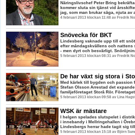
Näringslivschef Peter Bring bekräfta
kommer sluta sin tjänst vid årsskifte
jag, som man brukar säga, njuta av att
4 februari 2013 klockan 11:48 av Fredrik 
Snövecka för BKT
Lindesberg vaknade upp till ett snöt
efter måndagskvällens och nattens s
- men dyrt och besvärligt. Snöröjnin
5 februari 2013 klockan 08:31 av Fredrik 
De har växt sig stora i St
Med kärlek till bygden och passion f
Stefan Olsson Arrestad det expand
familjeföretaget Storå Rör. Företaget h
5 februari 2013 klockan 09:58 av Lina Hag
WSK är mästare
I helgen spelades slutspelet i distr
i innebandy i Mellringehallen i Öre
Lindesbergs herrar hade tagit sig till 
5 februari 2013 klockan 15:18 av Björn Su