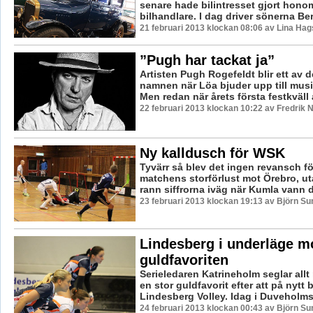
senare hade bilintresset gjort honom 
bilhandlare. I dag driver sönerna Ber
21 februari 2013 klockan 08:06 av Lina Ha
”Pugh har tackat ja”
Artisten Pugh Rogefeldt blir ett av d
namnen när Löa bjuder upp till musi
Men redan när årets första festkväll 
22 februari 2013 klockan 10:22 av Fredrik
Ny kalldusch för WSK
Tyvärr så blev det ingen revansch f
matchens storförlust mot Örebro, ut
rann siffrorna iväg när Kumla vann d
23 februari 2013 klockan 19:13 av Björn S
Lindesberg i underläge m
guldfavoriten
Serieledaren Katrineholm seglar all
en stor guldfavorit efter att på nytt 
Lindesberg Volley. Idag i Duveholms
24 februari 2013 klockan 00:43 av Björn S