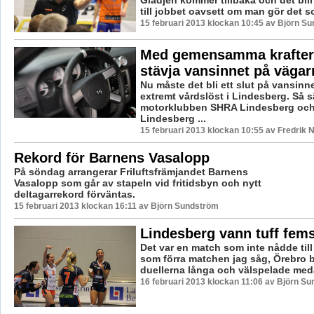
Glädjen kommer tillbaka och det blir 
till jobbet oavsett om man gör det so
15 februari 2013 klockan 10:45 av Björn S
Med gemensamma krafter 
stävja vansinnet på vägar
Nu måste det bli ett slut på vansinne
extremt vårdslöst i Lindesberg. Så 
motorklubben SHRA Lindesberg och 
Lindesberg ...
15 februari 2013 klockan 10:55 av Fredrik
Rekord för Barnens Vasalopp
På söndag arrangerar Friluftsfrämjandet Barnens
Vasalopp som går av stapeln vid fritidsbyn och nytt
deltagarrekord förväntas.
15 februari 2013 klockan 16:11 av Björn Sundström
Lindesberg vann tuff fem
Det var en match som inte nådde til
som förra matchen jag såg, Örebro b
duellerna långa och välspelade meda
16 februari 2013 klockan 11:06 av Björn S