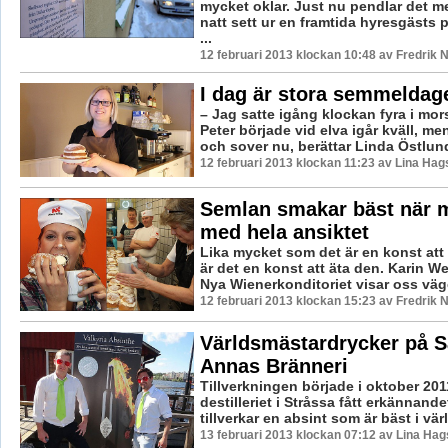
mycket oklar. Just nu pendlar det m
natt sett ur en framtida hyresgästs 
...
12 februari 2013 klockan 10:48 av Fredrik
I dag är stora semmeldag
– Jag satte igång klockan fyra i mo
Peter började vid elva igår kväll, m
och sover nu, berättar Linda Östlund
12 februari 2013 klockan 11:23 av Lina Ha
Semlan smakar bäst när 
med hela ansiktet
Lika mycket som det är en konst att
är det en konst att äta den. Karin 
Nya Wienerkonditoriet visar oss vägen
12 februari 2013 klockan 15:23 av Fredrik
Världsmästardrycker på S
Annas Bränneri
Tillverkningen började i oktober 201
destilleriet i Stråssa fått erkännande
tillverkar en absint som är bäst i vär
13 februari 2013 klockan 07:12 av Lina Ha