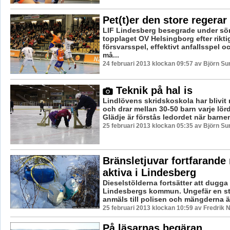
Pet(t)er den store regerar
LIF Lindesberg besegrade under sö
topplaget OV Helsingborg efter rikti
försvarsspel, effektivt anfallsspel o
må...
24 februari 2013 klockan 09:57 av Björn S
Teknik på hal is
Lindlövens skridskoskola har blivit r
och drar mellan 30-50 barn varje lö
Glädje är förstås ledordet när barnen
25 februari 2013 klockan 05:35 av Björn S
Bränsletjuvar fortfarande
aktiva i Lindesberg
Dieselstölderna fortsätter att dugga t
Lindesbergs kommun. Ungefär en st
anmäls till polisen och mängderna är
25 februari 2013 klockan 10:59 av Fredrik
På läsarnas begäran…