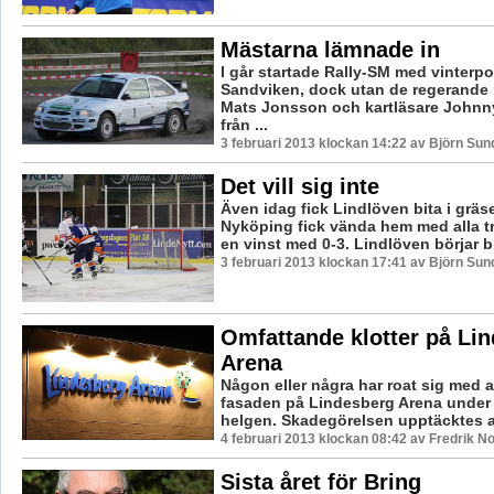
Mästarna lämnade in
I går startade Rally-SM med vinterpo
Sandviken, dock utan de regerande
Mats Jonsson och kartläsare John
från ...
3 februari 2013 klockan 14:22 av Björn Su
Det vill sig inte
Även idag fick Lindlöven bita i gräs
Nyköping fick vända hem med alla 
en vinst med 0-3. Lindlöven börjar br
3 februari 2013 klockan 17:41 av Björn Su
Omfattande klotter på Li
Arena
Någon eller några har roat sig med a
fasaden på Lindesberg Arena under
helgen. Skadegörelsen upptäcktes av
4 februari 2013 klockan 08:42 av Fredrik 
Sista året för Bring