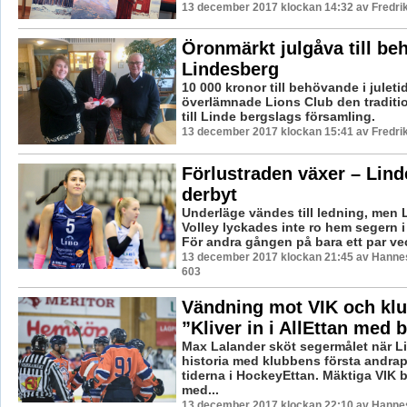
13 december 2017 klockan 14:32 av Fredri
Öronmärkt julgåva till be
Lindesberg
10 000 kronor till behövande i juleti
överlämnade Lions Club den traditio
till Linde bergslags församling.
13 december 2017 klockan 15:41 av Fredri
Förlustraden växer – Lin
derbyt
Underläge vändes till ledning, men
Volley lyckades inte ro hem segern 
För andra gången på bara ett par veck
13 december 2017 klockan 21:45 av Hannes
603
Vändning mot VIK och klu
”Kliver in i AllEttan med 
Max Lalander sköt segermålet när L
historia med klubbens första andra
tiderna i HockeyEttan. Mäktiga VIK
med...
13 december 2017 klockan 22:10 av Hannes