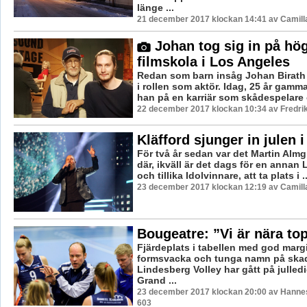
länge ...
21 december 2017 klockan 14:41 av Camill
Johan tog sig in på hög
filmskola i Los Angeles
Redan som barn insåg Johan Birath 
i rollen som aktör. Idag, 25 år gamma
han på en karriär som skådespelare 
22 december 2017 klockan 10:34 av Fredri
Kläfford sjunger in julen 
För två år sedan var det Martin Alm
där, ikväll är det dags för en annan
och tillika Idolvinnare, att ta plats i ..
23 december 2017 klockan 12:19 av Camill
Bougeatre: ”Vi är nära top
Fjärdeplats i tabellen med god margi
formsvacka och tunga namn på skad
Lindesberg Volley har gått på julled
Grand ...
23 december 2017 klockan 20:00 av Hannes
603