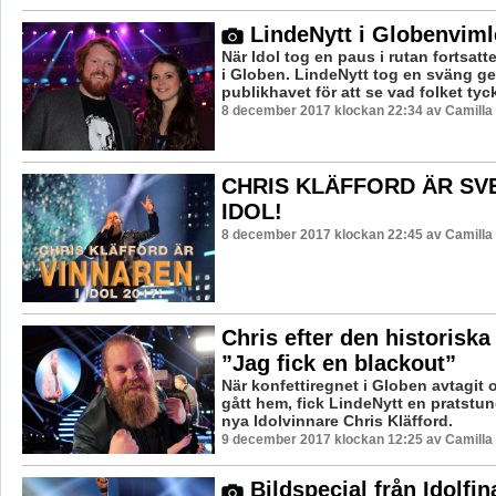
LindeNytt i Globenviml
När Idol tog en paus i rutan fortsatt
i Globen. LindeNytt tog en sväng 
publikhavet för att se vad folket tyc
8 december 2017 klockan 22:34 av Camilla
CHRIS KLÄFFORD ÄR SV
IDOL!
8 december 2017 klockan 22:45 av Camilla
Chris efter den historiska
”Jag fick en blackout”
När konfettiregnet i Globen avtagit 
gått hem, fick LindeNytt en pratstu
nya Idolvinnare Chris Kläfford.
9 december 2017 klockan 12:25 av Camilla
Bildspecial från Idolfin