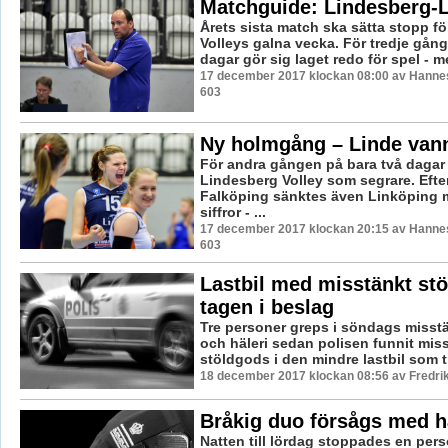
Matchguide: Lindesberg-
Årets sista match ska sätta stopp f
Volleys galna vecka. För tredje gån
dagar gör sig laget redo för spel - m
17 december 2017 klockan 08:00 av Hannes
603
Ny holmgång – Linde van
För andra gången på bara två dagar
Lindesberg Volley som segrare. Efte
Falköping sänktes även Linköping
siffror - ...
17 december 2017 klockan 20:15 av Hannes
603
Lastbil med misstänkt st
tagen i beslag
Tre personer greps i söndags misstä
och häleri sedan polisen funnit mis
stöldgods i den mindre lastbil som tr
18 december 2017 klockan 08:56 av Fredri
Bråkig duo försågs med 
Natten till lördag stoppades en pers