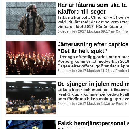
Här är låtarna som ska ta
Kläfford till seger
Tittarna har valt, Chris har valt och 
vald. Nu återstår det att se vem titta
vinnare i Idol 2017. Här är låtarna ...
6 december 2017 klockan 09:17 av Camilla
Jätterusning efter capriceb
”Det är helt sjukt”
I fredags offentliggjordes att artis
Körberg kommer att medverka i 2018
Dagen efter offentliggörandet släppte
6 december 2017 klockan 11:05 av Fredrik
De sjunger in julen med m
Lokala körer och musiker - tillsam
Real Group - kommer på lördag kväll
som förväntas bli en mäktig upplevel
6 december 2017 klockan 14:36 av Fredrik
Falsk hemtjänstpersonal s