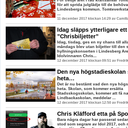
För tredje året i rad kraftsamlar To
för att sprida julglädje till de behöv
Lindesbergs kommun. Tomteverksta
...
11 december 2017 klockan 14:29 av Camill
Idag släpps ytterligare et
”Chrisbiljetter”
Idag, tisdag, ges en ny chans till all
måndags blev utan biljetter till den 
hyllningskonserten i Lindesberg Ar
Idolvinnaren Chris...
12 december 2017 klockan 09:51 av Fredri
Den nya högstadieskolan 
heta…
Det är nu bestämt vad den nya högs
heta. Skolan, som kommer ersätta
Stadsskogsskolan, kommer att få n
Lindbackaskolan, meddelar ...
12 december 2017 klockan 12:50 av Fredri
Chris Kläfford etta på Spo
Bara några dagar har passerat sedan
stod som segrare av Idol 2017, och 