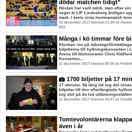
dödar matchen tidigt”
Hösten har varit mörk, men efter sin 
seger är LIF Lindesberg äntligen up
mark. I årets sista hemmamatch lever
10 december 2017 klockan 21:00 av Hannes
603
Många i kö timmar före bi
Klockan nio på måndagsförmiddage
biljetterna till hyllningskonserten i
Arena till Idolvinnaren Chris Kläfford
Konserten...
11 december 2017 klockan 08:36 av Fredri
1700 biljetter på 17 mi
17 minuter. Så lång tid tog det innan
biljetter till den efterlängtade hyll
tog slut på de två utlämningsställena 
11 december 2017 klockan 10:47 av Camill
Tomtevolontärerna klappa
även i år