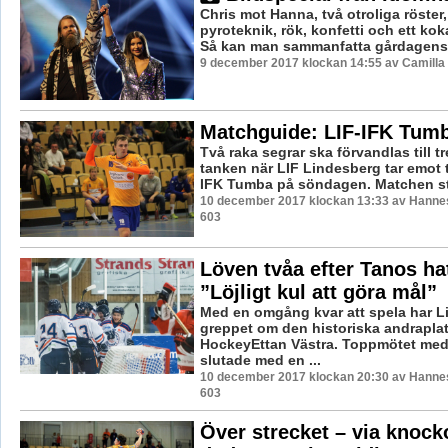
Chris mot Hanna, två otroliga röster, 
pyroteknik, rök, konfetti och ett ko
Så kan man sammanfatta gårdagens Id
9 december 2017 klockan 14:55 av Camilla
Matchguide: LIF-IFK Tum
Två raka segrar ska förvandlas till tre
tanken när LIF Lindesberg tar emot
IFK Tumba på söndagen. Matchen stä
10 december 2017 klockan 13:33 av Hannes
603
Löven tvåa efter Tanos hat
”Löjligt kul att göra mål”
Med en omgång kvar att spela har L
greppet om den historiska andraplat
HockeyEttan Västra. Toppmötet med
slutade med en ...
10 december 2017 klockan 20:30 av Hannes
603
Över strecket – via knock