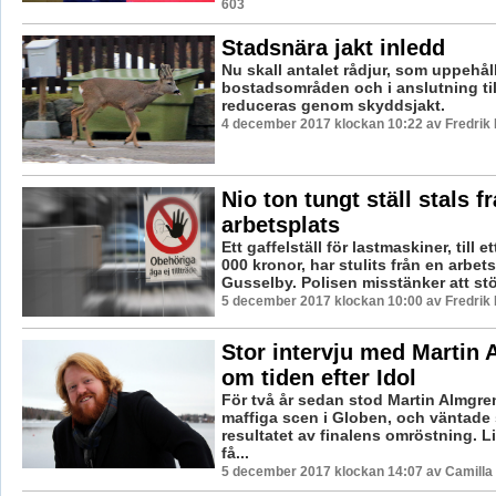
603
Stadsnära jakt inledd
Nu skall antalet rådjur, som uppehåll
bostadsområden och i anslutning til
reduceras genom skyddsjakt.
4 december 2017 klockan 10:22 av Fredrik
Nio ton tungt ställ stals f
arbetsplats
Ett gaffelställ för lastmaskiner, till e
000 kronor, har stulits från en arbets
Gusselby. Polisen misstänker att stö
5 december 2017 klockan 10:00 av Fredrik
Stor intervju med Martin
om tiden efter Idol
För två år sedan stod Martin Almgre
maffiga scen i Globen, och väntade
resultatet av finalens omröstning. L
få...
5 december 2017 klockan 14:07 av Camilla