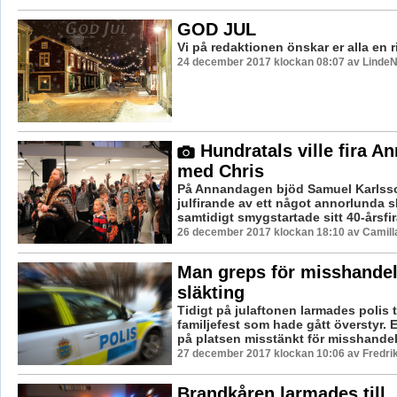
GOD JUL
Vi på redaktionen önskar er alla en r
24 december 2017 klockan 08:07 av LindeN
Hundratals ville fira 
med Chris
På Annandagen bjöd Samuel Karlsson B
julfirande av ett något annorlunda 
samtidigt smygstartade sitt 40-årsfir
26 december 2017 klockan 18:10 av Camill
Man greps för misshandel
släkting
Tidigt på julaftonen larmades polis t
familjefest som hade gått överstyr.
på platsen misstänkt för misshandel
27 december 2017 klockan 10:06 av Fredri
Brandkåren larmades till