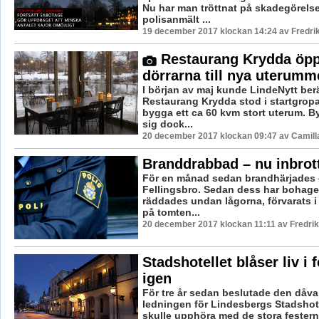
Nu har man tröttnat på skadegörels
polisanmält ...
19 december 2017 klockan 14:24 av Fredri
Restaurang Krydda öp
dörrarna till nya uterumm
I början av maj kunde LindeNytt berä
Restaurang Krydda stod i startgropar
bygga ett ca 60 kvm stort uterum. B
sig dock...
20 december 2017 klockan 09:47 av Camill
Branddrabbad – nu inbrot
För en månad sedan brandhärjades en
Fellingsbro. Sedan dess har bohage
räddades undan lågorna, förvarats i
på tomten...
20 december 2017 klockan 11:11 av Fredri
Stadshotellet blåser liv i 
igen
För tre år sedan beslutade den dåv
ledningen för Lindesbergs Stadshote
skulle upphöra med de stora fester