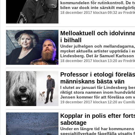
kommundelen för rutinkontroll. De t
bilen var dock inte särskilt medgörlig
18 december 2017 klockan 09:32 av Fredri
Melloaktuell och idolvinn
i bilhall
Under julhelgen och mellandagarna
mycket aktuella artister uppträda i en
Lindesberg. Det är Samuel Karlsson B
18 december 2017 klockan 13:20 av Fredri
Professor i etologi förelä
människans bästa vän
I slutet av januari får Lindesberg be
riktigt stora namnen inom hundvärld
Jensen kommer för att föreläsa om vå
19 december 2017 klockan 12:20 av Camill
Kopplar in polis efter fort
sabotage
Under en längre tid har kommunens
specialtillverkade fågelfälla utsatts