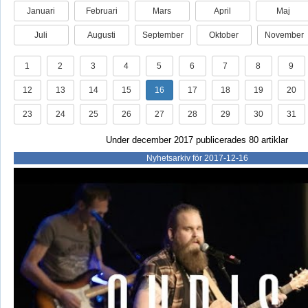
Januari
Februari
Mars
April
Maj
Juli
Augusti
September
Oktober
November
1
2
3
4
5
6
7
8
9
12
13
14
15
16
17
18
19
20
23
24
25
26
27
28
29
30
31
Under december 2017 publicerades 80 artiklar
Nyhetsarkiv för 2017-12-16