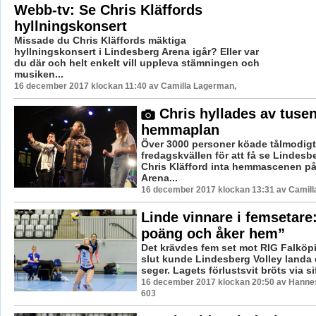
Webb-tv: Se Chris Kläffords
hyllningskonsert
Missade du Chris Kläffords mäktiga
hyllningskonsert i Lindesberg Arena igår? Eller var
du där och helt enkelt vill uppleva stämningen och
musiken...
16 december 2017 klockan 11:40 av Camilla Lagerman,
Chris hyllades av tusen
hemmaplan
Över 3000 personer köade tålmodigt
fredagskvällen för att få se Lindesb
Chris Kläfford inta hemmascenen p
Arena...
16 december 2017 klockan 13:31 av Camill
Linde vinnare i femsetare:
poäng och åker hem”
Det krävdes fem set mot RIG Falköpi
slut kunde Lindesberg Volley landa 
seger. Lagets förlustsvit bröts via sif
16 december 2017 klockan 20:50 av Hannes
603