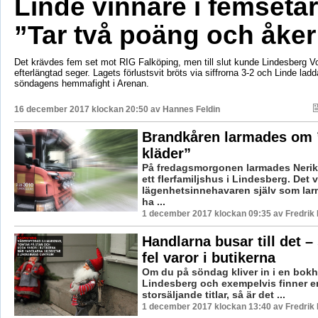
Linde vinnare i femsetar
”Tar två poäng och åke
Det krävdes fem set mot RIG Falköping, men till slut kunde Lindesberg Vo
efterlängtad seger. Lagets förlustsvit bröts via siffrorna 3-2 och Linde lad
söndagens hemmafight i Arenan.
16 december 2017 klockan 20:50 av
Hannes Feldin
Brandkåren larmades om 
kläder”
På fredagsmorgonen larmades Nerike
ett flerfamiljshus i Lindesberg. Det v
lägenhetsinnehavaren själv som larm
ha ...
1 december 2017 klockan 09:35 av Fredrik
Handlarna busar till det – 
fel varor i butikerna
Om du på söndag kliver in i en bokh
Lindesberg och exempelvis finner e
storsäljande titlar, så är det ...
1 december 2017 klockan 13:40 av Fredrik