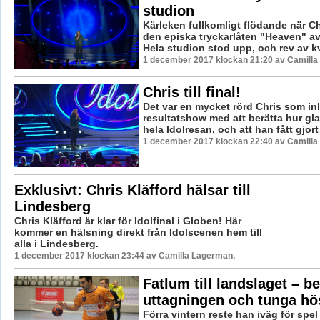
studion
Kärleken fullkomligt flödande när Ch
den episka tryckarlåten "Heaven" a
Hela studion stod upp, och rev av kv
1 december 2017 klockan 21:20 av Camilla
Chris till final!
Det var en mycket rörd Chris som in
resultatshow med att berätta hur gl
hela Idolresan, och att han fått gjort 
1 december 2017 klockan 22:40 av Camilla
Exklusivt: Chris Kläfford hälsar till
Lindesberg
Chris Kläfford är klar för Idolfinal i Globen! Här
kommer en hälsning direkt från Idolscenen hem till
alla i Lindesberg.
1 december 2017 klockan 23:44 av Camilla Lagerman,
Fatlum till landslaget – b
uttagningen och tunga hö
Förra vintern reste han iväg för spe