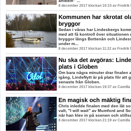
artikeln" ...
8 december 2017 klockan 10:15 av Fredrik
Kommunen har skrotat ol
bryggor
Sedan i våras har Lindesbergs kom
med att få kontroll över situationen
bryggor längs Bottenån och Lindes
under m...
8 december 2017 klockan 11:22 av Fredrik
Nu ska det avgöras: Linde
plats i Globen
Om bara några minuter drar finalen a
igång, LindeNytt är på plats för att g
senaste från Globen.
8 december 2017 klockan 19:37 av Camilla
En magisk och mäktig fin
Chris inledde finalen med den låt s
valt, "I will wait" av Mumford and S
när han klev in på scenen och stillsa
8 december 2017 klockan 21:19 av Camilla