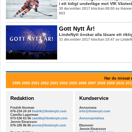
i ett tidigt underläge mot VIK Väster
30 december 2017 klockan 08:00 av Hannes
603
Gott Nytt År!
LindeNytt önskar alla läsare ett rikti
31 december 2017 klockan 10:47 av LindeN
Har du missat e
1999
2000
2001
2002
2003
2004
2005
2006
2007
2008
2009
2010
201
Redaktion
Kundservice
Fredrik Norman
Annonsera
076-234 24 24
fredrik@lindenytt.com
info@lindenytt.com
Camilla Lagerman
073-536 63 56
camilla@lindenytt.com
Annonsprislista
Jennie Einarsson
076-185 86 85
jennie@lindenytt.com
Ekonomi
Jennie Einarsson