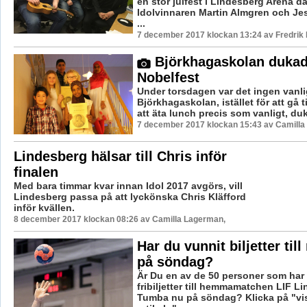
en stor julfest i Lindesberg Arena d
Idolvinnaren Martin Almgren och J
...
7 december 2017 klockan 13:24 av Fredrik
Björkhagaskolan dukade
Nobelfest
Under torsdagen var det ingen vanl
Björkhagaskolan, istället för att gå t
att äta lunch precis som vanligt, duk
7 december 2017 klockan 15:43 av Camilla
Lindesberg hälsar till Chris inför
finalen
Med bara timmar kvar innan Idol 2017 avgörs, vill
Lindesberg passa på att lyckönska Chris Kläfford
inför kvällen.
8 december 2017 klockan 08:26 av Camilla Lagerman,
Har du vunnit biljetter til
på söndag?
Är Du en av de 50 personer som har 
fribiljetter till hemmamatchen LIF L
Tumba nu på söndag? Klicka på "vi