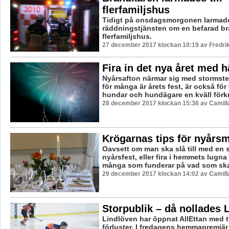
flerfamiljshus
Tidigt på onsdagsmorgonen larmad
räddningstjänsten om en befarad bra
flerfamiljshus.
27 december 2017 klockan 10:19 av Fredri
Fira in det nya året med 
Nyårsafton närmar sig med stormst
för många är årets fest, är också för
hundar och hundägare en kväll förkn
28 december 2017 klockan 15:36 av Camill
Krögarnas tips för nyårs
Oavsett om man ska slå till med en s
nyårsfest, eller fira i hemmets lugna 
många som funderar på vad som ska 
29 december 2017 klockan 14:02 av Camill
Storpublik – då nollades 
Lindlöven har öppnat AllEttan med t
förluster. I fredagens hemmapremiä