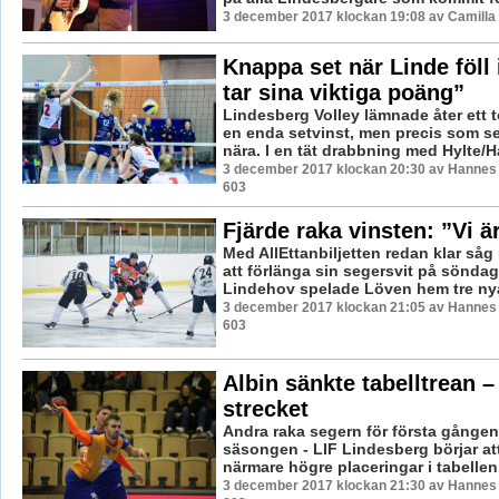
3 december 2017 klockan 19:08 av Camilla
Knappa set när Linde föll
tar sina viktiga poäng”
Lindesberg Volley lämnade åter ett
en enda setvinst, men precis som se
nära. I en tät drabbning med Hylte/H
3 december 2017 klockan 20:30 av Hannes F
603
Fjärde raka vinsten: ”Vi ä
Med AllEttanbiljetten redan klar såg 
att förlänga sin segersvit på sönda
Lindehov spelade Löven hem tre nya
3 december 2017 klockan 21:05 av Hannes F
603
Albin sänkte tabelltrean –
strecket
Andra raka segern för första gången
säsongen - LIF Lindesberg börjar att
närmare högre placeringar i tabellen.
3 december 2017 klockan 21:30 av Hannes F