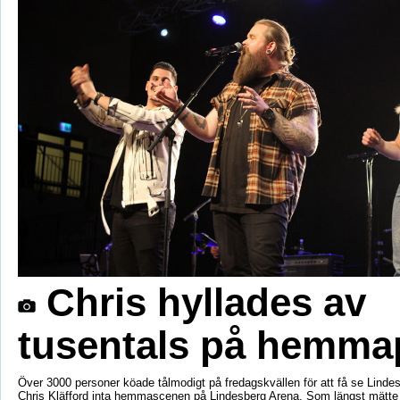
Chris hyllades av
tusentals på hemma
Över 3000 personer köade tålmodigt på fredagskvällen för att få se Linde
Chris Kläfford inta hemmascenen på Lindesberg Arena. Som längst mätte