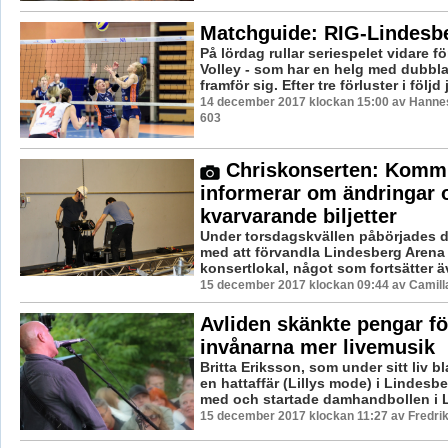
Matchguide: RIG-Lindesb
På lördag rullar seriespelet vidare f
Volley - som har en helg med dubbl
framför sig. Efter tre förluster i följd j
14 december 2017 klockan 15:00 av Hannes
603
Chriskonserten: Kom
informerar om ändringar 
kvarvarande biljetter
Under torsdagskvällen påbörjades de
med att förvandla Lindesberg Arena t
konsertlokal, något som fortsätter ä
15 december 2017 klockan 09:44 av Camill
Avliden skänkte pengar fö
invånarna mer livemusik
Britta Eriksson, som under sitt liv b
en hattaffär (Lillys mode) i Lindesb
med och startade damhandbollen i Li
15 december 2017 klockan 11:27 av Fredri