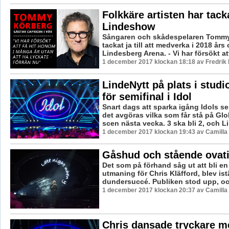
Folkkäre artisten har tackat
Lindeshow
Sångaren och skådespelaren Tommy
tackat ja till att medverka i 2018 års 
Lindesberg Arena. - Vi har försökt att 
1 december 2017 klockan 18:18 av Fredrik
LindeNytt på plats i stud
för semifinal i Idol
Snart dags att sparka igång Idols se
det avgöras vilka som får stå på Gl
scen nästa vecka. 3 ska bli 2, och L
1 december 2017 klockan 19:43 av Camilla
Gåshud och stående ovat
Det som på förhand såg ut att bli en
utmaning för Chris Kläfford, blev ist
dundersuccé. Publiken stod upp, och
1 december 2017 klockan 20:37 av Camilla
Chris dansade tryckare m