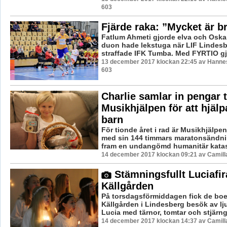
603
Fjärde raka: ”Mycket är br
Fatlum Ahmeti gjorde elva och Oskar 
duon hade lekstuga när LIF Lindesb
straffade IFK Tumba. Med FYRTIO gjo
13 december 2017 klockan 22:45 av Hannes
603
Charlie samlar in pengar ti
Musikhjälpen för att hjälp
barn
För tionde året i rad är Musikhjälpen 
med sin 144 timmars maratonsändning
fram en undangömd humanitär katast
14 december 2017 klockan 09:21 av Camill
Stämningsfullt Luciafi
Källgården
På torsdagsförmiddagen fick de bo
Källgården i Lindesberg besök av lj
Lucia med tärnor, tomtar och stjärngo
14 december 2017 klockan 14:37 av Camill