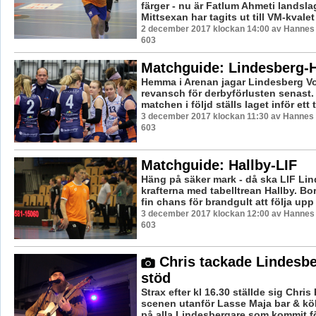
färger - nu är Fatlum Ahmeti landsla
Mittsexan har tagits ut till VM-kvalet i
2 december 2017 klockan 14:00 av Hannes F
603
Matchguide: Lindesberg-H
Hemma i Arenan jagar Lindesberg Vo
revansch för derbyförlusten senast.
matchen i följd ställs laget inför ett 
3 december 2017 klockan 11:30 av Hannes F
603
Matchguide: Hallby-LIF
Häng på säker mark - då ska LIF Li
krafterna med tabelltrean Hallby. Bor
fin chans för brandgult att följa upp .
3 december 2017 klockan 12:00 av Hannes F
603
Chris tackade Lindesber
stöd
Strax efter kl 16.30 ställde sig Chris
scenen utanför Lasse Maja bar & kö
på alla Lindesbergare som kommit för