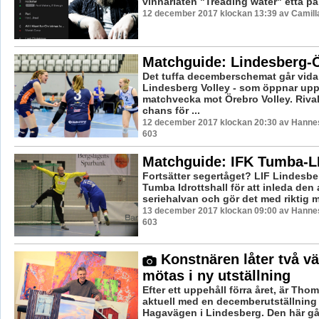
vinnarlåten "Treading water" etta på f
12 december 2017 klockan 13:39 av Camill
Matchguide: Lindesberg-
Det tuffa decemberschemat går vidar
Lindesberg Volley - som öppnar upp
matchvecka mot Örebro Volley. Rival
chans för ...
12 december 2017 klockan 20:30 av Hannes
603
Matchguide: IFK Tumba-L
Fortsätter segertåget? LIF Lindesberg
Tumba Idrottshall för att inleda den
seriehalvan och gör det med riktig me
13 december 2017 klockan 09:00 av Hannes
603
Konstnären låter två vä
mötas i ny utställning
Efter ett uppehåll förra året, är Tho
aktuell med en decemberutställning 
Hagavägen i Lindesberg. Den här gå