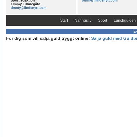
Sportredaktion
jennie@lindenytt.com
Timmy Lundegård
timmy@lindenytt.com
Start
Näringsliv
Sport
Lunchguiden
Ex
För dig som vill sälja guld tryggt online:
Sälja guld med Guldb