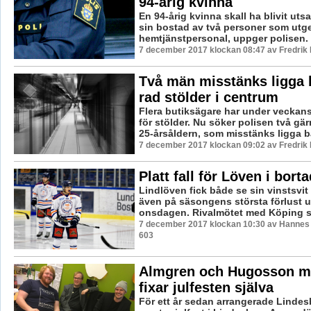
94-årig kvinna
En 94-årig kvinna skall ha blivit utsat
sin bostad av två personer som utge
hemtjänstpersonal, uppger polisen.
7 december 2017 klockan 08:47 av Fredrik
Två män misstänks ligga
rad stölder i centrum
Flera butiksägare har under veckan
för stölder. Nu söker polisen två gä
25-årsåldern, som misstänks ligga b
7 december 2017 klockan 09:02 av Fredrik
Platt fall för Löven i bort
Lindlöven fick både se sin vinstsvit 
även på säsongens största förlust 
onsdagen. Rivalmötet med Köping slu
7 december 2017 klockan 10:30 av Hannes F
603
Almgren och Hugosson m
fixar julfesten själva
För ett år sedan arrangerade Lind