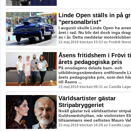
Linde Open ställs in på g
”personalbrist”
I augusti skulle Linde Open ha arran
året i rad. Nu blir det dock inga dra
av i år. Detta meddelar motorklubben
22 maj 2019 klockan 15:53 av Fredrik Norm
Åsens fritidshem i Frövi t
årets pedagogiska pris
På onsdagens delade barn- och
utbildningsnämndens ordförande L
årets pedagogiska pris, som den hä
till Åsens ...
23 maj 2019 klockan 09:31 av Camilla Lag
Världsartister gästar
Stripabryggeriet
Ikväll gästar två världsartister stripa
Guldsmedshyttan, när violinisten Eli
tillsammans med cellisten Mauro Vall
23 maj 2019 klockan 10:28 av Camilla Lag