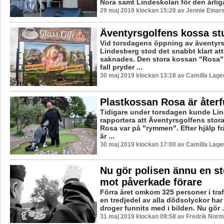
Nora samt Lindeskolan för den årliga
29 maj 2019 klockan 15:28 av Jennie Einar
Äventyrsgolfens kossa stu
Vid torsdagens öppning av äventyrs
Lindesberg stod det snabbt klart at
saknades. Den stora kossan "Rosa" 
fall pryder ...
30 maj 2019 klockan 13:18 av Camilla Lag
Plastkossan Rosa är åter
Tidigare under torsdagen kunde Lin
rapportera att Äventyrsgolfens stor
Rosa var på "rymmen". Efter hjälp f
är ...
30 maj 2019 klockan 17:00 av Camilla Lag
Nu gör polisen ännu en st
mot påverkade förare
Förra året omkom 325 personer i traf
en tredjedel av alla dödsolyckor har 
droger funnits med i bilden. Nu gör .
31 maj 2019 klockan 09:58 av Fredrik Norm