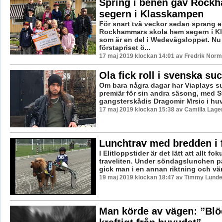
Spring i benen gav Rock
segern i Klasskampen
För snart två veckor sedan sprang e
Rockhammars skola hem segern i K
som är en del i Wedevågsloppet. Nu
förstapriset ö...
17 maj 2019 klockan 14:01 av Fredrik Norm
Ola fick roll i svenska su
Om bara några dagar har Viaplays s
premiär för sin andra säsong, med 
gangsterskådis Dragomir Mrsic i huvu
17 maj 2019 klockan 15:38 av Camilla Lag
Lunchtrav med bredden i 
I Elitloppstider är det lätt att allt foku
traveliten. Under söndagslunchen 
gick man i en annan riktning och vän
19 maj 2019 klockan 18:47 av Timmy Lunde
Man körde av vägen: ”Bl