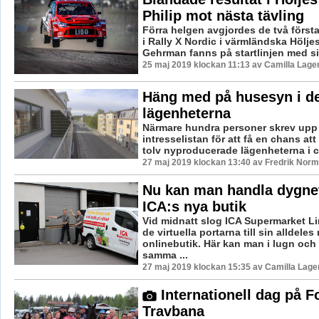
Philip mot nästa tävling
Förra helgen avgjordes de två första
i Rally X Nordic i värmländska Höljes
Gehrman fanns på startlinjen med sin
25 maj 2019 klockan 11:13 av Camilla Lage
Häng med på husesyn i d
lägenheterna
Närmare hundra personer skrev upp 
intresselistan för att få en chans att
tolv nyproducerade lägenheterna i ce
27 maj 2019 klockan 13:40 av Fredrik Norm
Nu kan man handla dygnet
ICA:s nya butik
Vid midnatt slog ICA Supermarket L
de virtuella portarna till sin alldeles
onlinebutik. Här kan man i lugn och
samma ...
27 maj 2019 klockan 15:35 av Camilla Lag
Internationell dag på 
Travbana