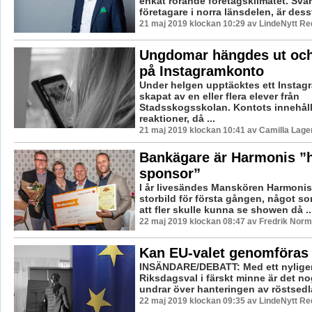
enkät rörande företagsklimatet. Svar
företagare i norra länsdelen, är dessv
21 maj 2019 klockan 10:29 av LindeNytt Re
Ungdomar hängdes ut och
på Instagramkonto
Under helgen upptäcktes ett Instag
skapat av en eller flera elever från
Stadsskogsskolan. Kontots innehåll
reaktioner, då ...
21 maj 2019 klockan 10:41 av Camilla Lag
Bankägare är Harmonis ”
sponsor”
I år livesändes Manskören Harmonis
storbild för första gången, något s
att fler skulle kunna se showen då ..
22 maj 2019 klockan 08:47 av Fredrik Norm
Kan EU-valet genomföras 
INSÄNDARE/DEBATT: Med ett nylige
Riksdagsval i färskt minne är det 
undrar över hanteringen av röstsedla
22 maj 2019 klockan 09:35 av LindeNytt Re