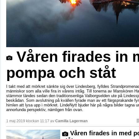
Våren firades in
pompa och ståt
I takt med att mörkret sänkte sig över Lindesberg, fylldes Strandpromen
människor som alla ville fira in vårens intåg. Till tonerna av Manskören H
stämmor tändes sedan den traditionsenliga Valborgselden ute på Lindessjön,
beskådan. Som avslutning på kvällen fyrade man av ett färgsprakande fyr
himlen att lysa upp i mörkret. LindeNytt bjuder här på några bilder tagna ur
annorlunda perspektiv, nämligen från ovan.
1 maj 2019 klockan 11:17 av
Camilla Lagerman
Våren firades in med 