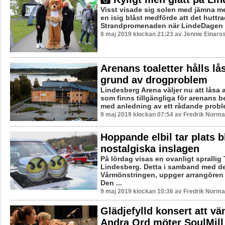
Visst visade sig solen med jämna m
en isig blåst medförde att det huttra
Strandpromenaden när LindeDagen .
8 maj 2019 klockan 21:23 av Jennie Einars
Arenans toaletter hålls lå
grund av drogproblem
Lindesberg Arena väljer nu att låsa a
som finns tillgängliga för arenans b
med anledning av ett rådande probl
9 maj 2019 klockan 07:54 av Fredrik Norma
Hoppande elbil tar plats 
nostalgiska inslagen
På lördag visas en ovanligt sprallig 
Lindesberg. Detta i samband med de
Vårmönstringen, uppger arrangören 
Den ...
9 maj 2019 klockan 10:36 av Fredrik Norma
Glädjefylld konsert att vä
Andra Ord möter SoulMill