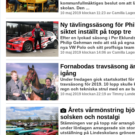
kommunfullmäktiges beslut om att 
skolan. Den ...
10 maj 2019 klockan 11:23 av Camilla Lage
Ny tävlingssäsong för Phi
siktet inställt på topp tre
Efter en lyckad säsong i Per Eklunds
Philip Gehrman redo att stå på egna
nya VW Polo och sitt proffsiga team 
10 maj 2019 klockan 14:06 av Camilla Lag
Fornabodas travsäsong är
igång
Under fredagen gick startskottet fö
travsäsong för 2019. 10 lopp skulle 
regn och tekniska strul med en av b
10 maj 2019 klockan 22:19 av Timmy Lunde
Årets vårmönstring bjö
solsken och nostalgi
Stämningen var på topp när arrang
under lördagen arrangerade sin stor
utställning på Lindeskolans grönom