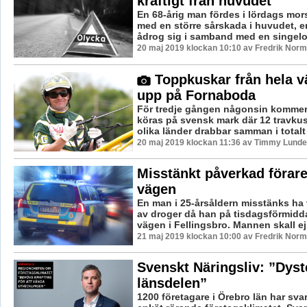
kraftigt från huvudet”
En 68-årig man fördes i lördags mors
med en större sårskada i huvudet, 
ådrog sig i samband med en singeloly
20 maj 2019 klockan 10:10 av Fredrik Norm
Toppkuskar från hela v
upp på Fornaboda
För tredje gången någonsin kommer
köras på svensk mark där 12 travkus
olika länder drabbar samman i totalt 
20 maj 2019 klockan 11:36 av Timmy Lunde
Misstänkt påverkad förare
vägen
En man i 25-årsåldern misstänks ha 
av droger då han på tisdagsförmidd
vägen i Fellingsbro. Mannen skall ej 
21 maj 2019 klockan 10:00 av Fredrik Norm
Svenskt Näringsliv: ”Dyste
länsdelen”
1200 företagare i Örebro län har svar