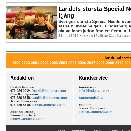
Landets största Special 
igång
Sveriges största Special Needs-eve
stapeln under helgen i Lindesberg A
aktiva inom judon från ett flertal olik
31 maj 2019 klockan 15:46 av Camilla Lag
Har du missat e
1999
2000
2001
2002
2003
2004
2005
2006
2007
2008
2009
2010
201
Redaktion
Kundservice
Fredrik Norman
Annonsera
076-234 24 24
fredrik@lindenytt.com
info@lindenytt.com
Camilla Lagerman
073-536 63 56
camilla@lindenytt.com
Annonsprislista
Jennie Einarsson
076-185 86 85
jennie@lindenytt.com
Ekonomi
Jennie Einarsson
Sportredaktion
jennie@lindenytt.com
Timmy Lundegård
timmy@lindenytt.com
Start
Näringsliv
Sport
Lunchguiden