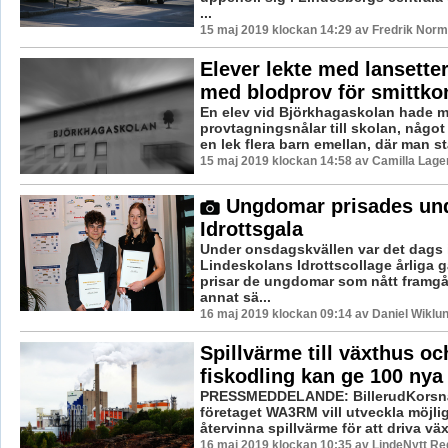
...
15 maj 2019 klockan 14:29 av Fredrik Norm
Elever lekte med lansetter
med blodprov för smittkon
En elev vid Björkhagaskolan hade m
provtagningsnålar till skolan, något 
en lek flera barn emellan, där man st
15 maj 2019 klockan 14:58 av Camilla Lag
Ungdomar prisades un
Idrottsgala
Under onsdagskvällen var det dags 
Lindeskolans Idrottscollage årliga 
prisar de ungdomar som nått framgå
annat sä...
16 maj 2019 klockan 09:14 av Daniel Wiklun
Spillvärme till växthus oc
fiskodling kan ge 100 nya
PRESSMEDDELANDE: BillerudKorsnä
företaget WA3RM vill utveckla möjli
återvinna spillvärme för att driva väx
16 maj 2019 klockan 10:35 av LindeNytt Re