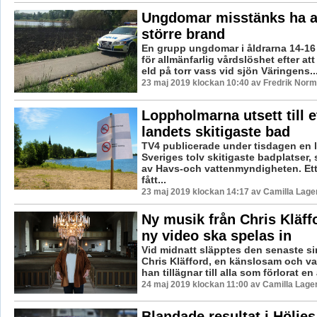
Ungdomar misstänks ha a
större brand
En grupp ungdomar i åldrarna 14-16
för allmänfarlig vårdslöshet efter att
eld på torr vass vid sjön Väringens..
23 maj 2019 klockan 10:40 av Fredrik Norm
Loppholmarna utsett till e
landets skitigaste bad
TV4 publicerade under tisdagen en l
Sveriges tolv skitigaste badplatser
av Havs-och vattenmyndigheten. Et
fått...
23 maj 2019 klockan 14:17 av Camilla Lag
Ny musik från Chris Kläff
ny video ska spelas in
Vid midnatt släpptes den senaste s
Chris Kläfford, en känslosam och va
han tillägnar till alla som förlorat en 
24 maj 2019 klockan 11:00 av Camilla Lage
Blandade resultat i Höljes