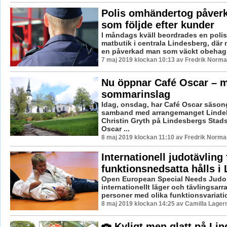
Polis omhändertog påver
som följde efter kunder
I måndags kväll beordrades en polispa
matbutik i centrala Lindesberg, där
en påverkad man som väckt obehag h
7 maj 2019 klockan 10:13 av Fredrik Norma
Nu öppnar Café Oscar – 
sommarinslag
Idag, onsdag, har Café Oscar säson
samband med arrangemanget Linde
Christin Gryth på Lindesbergs Stads
Oscar ...
8 maj 2019 klockan 11:10 av Fredrik Norma
Internationell judotävling 
funktionsnedsatta hålls i
Open European Special Needs Judo 
internationellt läger och tävlingsar
personer med olika funktionsvariatio
8 maj 2019 klockan 14:25 av Camilla Lager
Kyligt men glatt på Li