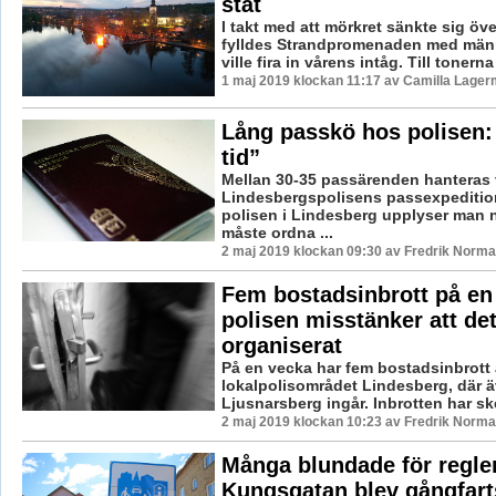
ståt
I takt med att mörkret sänkte sig öv
fylldes Strandpromenaden med männ
ville fira in vårens intåg. Till tonerna 
1 maj 2019 klockan 11:17 av Camilla Lager
Lång passkö hos polisen: 
tid”
Mellan 30-35 passärenden hanteras 
Lindesbergspolisens passexpedition
polisen i Lindesberg upplyser man 
måste ordna ...
2 maj 2019 klockan 09:30 av Fredrik Norma
Fem bostadsinbrott på en
polisen misstänker att det
organiserat
På en vecka har fem bostadsinbrott 
lokalpolisområdet Lindesberg, där 
Ljusnarsberg ingår. Inbrotten har skett
2 maj 2019 klockan 10:23 av Fredrik Norma
Många blundade för regle
Kungsgatan blev gångfar