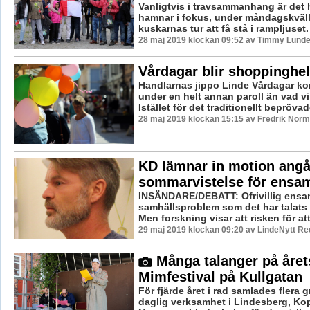
Vanligtvis i travsammanhang är det
hamnar i fokus, under måndagskväll
kuskarnas tur att få stå i rampljuset. 
28 maj 2019 klockan 09:52 av Timmy Lunde
Vårdagar blir shoppinghe
Handlarnas jippo Linde Vårdagar kom
under en helt annan paroll än vad vi
Istället för det traditionellt beprövad
28 maj 2019 klockan 15:15 av Fredrik Norm
KD lämnar in motion ang
sommarvistelse för ensa
INSÄNDARE/DEBATT: Ofrivillig ensamh
samhällsproblem som det har talats 
Men forskning visar att risken för att 
29 maj 2019 klockan 09:20 av LindeNytt Re
Många talanger på året
Mimfestival på Kullgatan
För fjärde året i rad samlades flera 
daglig verksamhet i Lindesberg, Ko