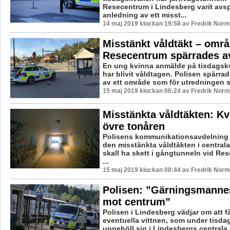
Resecentrum i Lindesberg varit avs
anledning av ett misst...
14 maj 2019 klockan 19:58 av Fredrik Norm
Misstänkt våldtäkt – områ
Resecentrum spärrades a
En ung kvinna anmälde på tisdagskv
har blivit våldtagen. Polisen spärra
av ett område som för utredningen s
15 maj 2019 klockan 06:24 av Fredrik Norm
Misstänkta våldtäkten: Kv
övre tonåren
Polisens kommunikationsavdelning 
den misstänkta våldtäkten i central
skall ha skett i gångtunneln vid Re
...
15 maj 2019 klockan 08:44 av Fredrik Norm
Polisen: ”Gärningsmanne
mot centrum”
Polisen i Lindesberg vädjar om att 
eventuella vittnen, som under tisda
uppehöll sig i Lindesbergs centrala