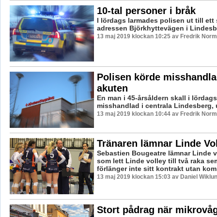
10-tal personer i bråk
I lördags larmades polisen ut till ett
adressen Björkhyttevägen i Lindesb
13 maj 2019 klockan 10:25 av Fredrik Norm
Polisen körde misshandlad
akuten
En man i 45-årsåldern skall i lördags 
misshandlad i centrala Lindesberg, 
13 maj 2019 klockan 10:44 av Fredrik Norm
Tränaren lämnar Linde Vo
Sebastien Bougeatre lämnar Linde v
som lett Linde volley till två raka se
förlänger inte sitt kontrakt utan kom
13 maj 2019 klockan 15:03 av Daniel Wiklun
Stort pådrag när mikrovå