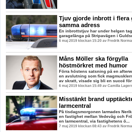
Tjuv gjorde inbrott i flera
samma adress
En inbrottstjuv har under helgen tagi
garagelänga på Stripavägen i Guld
6 maj 2019 klockan 15:20 av Fredrik Norma
Måns Möller ska förgylla
höstmörkret med humor
Förra höstens satsning på en after
en avslutning som fick magmuskler
av skratt, visade sig bli en succé för
6 maj 2019 klockan 15:49 av Camilla Lager
Misstänkt brand upptäckt
larmcentral
På tisdagsmorgonen larmades Nerike
en fastighet mellan Vedevåg och Frö
en larmcentral, via fastighetens ö...
7 maj 2019 klockan 08:43 av Fredrik Norma