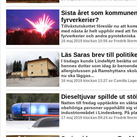
Sista året som kommunen b
fyrverkerier?
Tillväxtutskottet föreslår nu att k
med nästa år helt upphör med att fi
fyrverkerier och andra pyrotekniska 
16 maj 2019 klockan 10:56 av Fredrik Norm
Läs Saras brev till politik
I tisdags kunde LindeNytt berätta o
hennes dotter som idag är beroende
allergislussen på Ramshyttans skola
nu ska läggas...
16 maj 2019 klockan 13:27 av Camilla Lag
Dieseltjuvar spillde ut st
Natten till fredag upptäckte en väkta
obehöriga personer uppehållit sig vi
industriområdet i Lindesberg. På plat
17 maj 2019 klockan 09:24 av Fredrik Norm