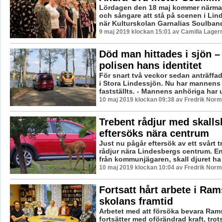
Lördagen den 18 maj kommer närma
och sångare att stå på scenen i Lin
när Kulturskolan Garnalias Soulband 
9 maj 2019 klockan 15:01 av Camilla Lager
Död man hittades i sjön –
polisen hans identitet
För snart två veckor sedan anträff
i Stora Lindessjön. Nu har mannens 
fastställts. - Mannens anhöriga har u
10 maj 2019 klockan 09:38 av Fredrik Norm
Trebent rådjur med skall
eftersöks nära centrum
Just nu pågår eftersök av ett svårt t
rådjur nära Lindesbergs centrum. En
från kommunjägaren, skall djuret ha f
10 maj 2019 klockan 10:04 av Fredrik Norm
Fortsatt hårt arbete i Ram
skolans framtid
Arbetet med att försöka bevara Ram
fortsätter med oförändrad kraft, trot