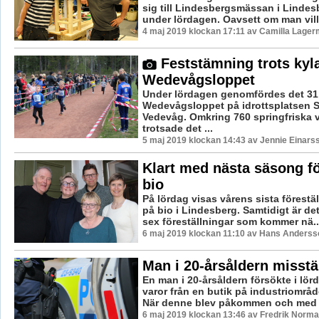
sig till Lindesbergsmässan i Lindes
under lördagen. Oavsett om man ville
4 maj 2019 klockan 17:11 av Camilla Lager
Feststämning trots kyl
Wedevågsloppet
Under lördagen genomfördes det 31
Wedevågsloppet på idrottsplatsen S
Vedevåg. Omkring 760 springfriska 
trotsade det ...
5 maj 2019 klockan 14:43 av Jennie Einars
Klart med nästa säsong f
bio
På lördag visas vårens sista förestä
på bio i Lindesberg. Samtidigt är det
sex föreställningar som kommer nä..
6 maj 2019 klockan 11:10 av Hans Anderss
Man i 20-årsåldern misstä
En man i 20-årsåldern försökte i lörd
varor från en butik på industriområd
När denne blev påkommen och med v
6 maj 2019 klockan 13:46 av Fredrik Norma