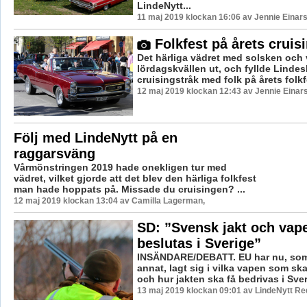
LindeNytt...
11 maj 2019 klockan 16:06 av Jennie Einar
Folkfest på årets cruis
Det härliga vädret med solsken och v
lördagskvällen ut, och fyllde Linde
cruisingstråk med folk på årets folkfe
12 maj 2019 klockan 12:43 av Jennie Einar
Följ med LindeNytt på en
raggarsväng
Vårmönstringen 2019 hade onekligen tur med
vädret, vilket gjorde att det blev den härliga folkfest
man hade hoppats på. Missade du cruisingen? ...
12 maj 2019 klockan 13:04 av Camilla Lagerman,
SD: ”Svensk jakt och vap
beslutas i Sverige”
INSÄNDARE/DEBATT. EU har nu, som
annat, lagt sig i vilka vapen som ska 
och hur jakten ska få bedrivas i Sver
13 maj 2019 klockan 09:01 av LindeNytt Re