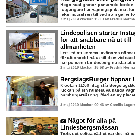
Höga hastigheter, parkerade fordon 
fotgängare har väjningsplikt mot for
raka motsatsen till vad som gäller för 
2 maj 2019 klockan 15:13 av Fredrik Norma
Lindepolisen startar Ins
för att snabbare nå ut till
allmänheten
I ett led att komma invånarna närma
för att snabbt nå ut till dem vid särs
har polisen i Lindesberg nu startat et
2 maj 2019 klockan 15:58 av Fredrik Norma
BergslagsBurger öppnar l
Klockan 11:00 idag slår BergslagsB
luckan på sin numera välkända vagn,
hamburgersäsong. Med en ny placer
...
3 maj 2019 klockan 09:46 av Camilla Lager
Något för alla på
Lindesbergsmässan
Trots det soliga vädret var det mån