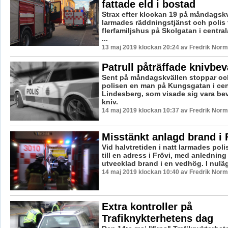
fattade eld i bostad
Strax efter klockan 19 på måndagskv
larmades räddningstjänst och polis ti
flerfamiljshus på Skolgatan i centra
...
13 maj 2019 klockan 20:24 av Fredrik Norm
Patrull påträffade knivb
Sent på måndagskvällen stoppar och
polisen en man på Kungsgatan i cen
Lindesberg, som visade sig vara b
kniv.
14 maj 2019 klockan 10:37 av Fredrik Norm
Misstänkt anlagd brand i F
Vid halvtretiden i natt larmades pol
till en adress i Frövi, med anledning 
utvecklad brand i en vedhög. I nuläge
14 maj 2019 klockan 10:40 av Fredrik Norm
Extra kontroller på
Trafiknykterhetens dag