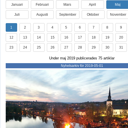
Januari
Februari
Mars
April
Maj
Juli
Augusti
September
Oktober
November
1
2
3
4
5
6
7
8
9
12
13
14
15
16
17
18
19
20
23
24
25
26
27
28
29
30
31
Under maj 2019 publicerades 75 artiklar
Nyhetsarkiv för 2019-05-01