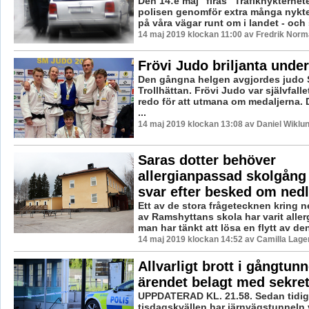
Den 14:e maj "firas" Trafiknykterhe
polisen genomför extra många nykte
på våra vägar runt om i landet - och s
14 maj 2019 klockan 11:00 av Fredrik Norm
Frövi Judo briljanta unde
Den gångna helgen avgjordes judo 
Trollhättan. Frövi Judo var självfall
redo för att utmana om medaljerna. 
...
14 maj 2019 klockan 13:08 av Daniel Wiklun
Saras dotter behöver
allergianpassad skolgång
svar efter besked om ned
Ett av de stora frågetecknen kring 
av Ramshyttans skola har varit aller
man har tänkt att lösa en flytt av den
14 maj 2019 klockan 14:52 av Camilla Lag
Allvarligt brott i gångtunn
ärendet belagt med sekre
UPPDATERAD KL. 21.58. Sedan tidig
tisdagskvällen har järnvägstunneln 