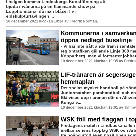
I helgen kommer Lindesbergs Konstförening att
bjuda invånarna på en flammande show på
Loppholmarna, då man blåser liv i
eldskulpturtävlingen ...
10 december 2021 klockan 10:14 av Fredrik Norman,
Kommunerna i samverkan 
öppna nedlagd busslinje
- Vi har inte nått ända fram i samtal
regiontrafiken gällande Linje 308 me
Kopparberg, men vi fortsätter jobbet a
10 december 2021 klockan 10:35 av Fredri
LIF-tränaren är segersuge
hemmaplan
Det spelas mycket handboll på sön
Juniormatcher, parahandboll och en 
Blå visas upp i arenan där en Allsv
Kungälv...
10 december 2021 klockan 19:01 av Timmy
WSK föll med flaggan i to
Fredagens match i Lindbackahallen
mellan seriens topplag WSK och Ar
tre poäng stod även positionen som 