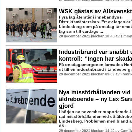
WSK gästas av Allsvensk
Fyra lag återstår i innebandyns
Distriktsmästerskap. Ett av lagen ä
Lindesberg som på onsdag tar emot L
lag som till vardags ...
28 december 2021 klockan 18:45 av Timmy
Industribrand var snabbt 
kontroll: ”Ingen har skad
På onsdagsmorgonen larmades Neri
ut till en industribrand i Lindesberg.
29 december 2021 klockan 09:09 av Fredri
Nya missförhållanden vid
äldreboende – ny Lex Sa
gjord
I början av november rapporterade 
rad missförhållanden vid ett äldreb
Lindesberg. Problemen med bland an
då...
29 december 2021 klockan 14:40 av Camill