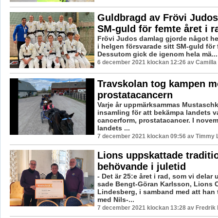
Guldbragd av Frövi Judo
SM-guld för femte året i r
Frövi Judos damlag gjorde något hel
i helgen försvarade sitt SM-guld för f
Dessutom gick de igenom hela mä...
6 december 2021 klockan 12:26 av Camilla
Travskolan tog kampen m
prostatacancern
Varje år uppmärksammas Mustasch
insamling för att bekämpa landets v
cancerform, prostatacancer. I nove
landets ...
7 december 2021 klockan 09:56 av Timmy 
Lions uppskattade traditio
behövande i juletid
- Det är 25:e året i rad, som vi delar 
sade Bengt-Göran Karlsson, Lions 
Lindesberg, i samband med att han 
med Nils-...
7 december 2021 klockan 13:28 av Fredrik