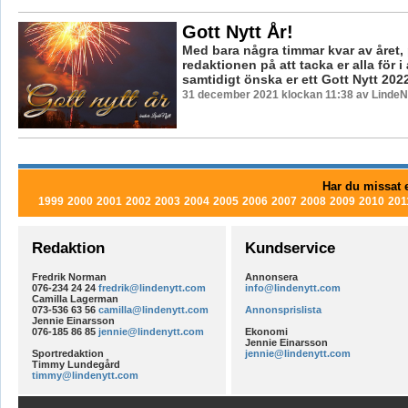
Gott Nytt År!
Med bara några timmar kvar av året,
redaktionen på att tacka er alla för i
samtidigt önska er ett Gott Nytt 202
31 december 2021 klockan 11:38 av LindeNy
Har du missat e
1999
2000
2001
2002
2003
2004
2005
2006
2007
2008
2009
2010
201
Redaktion
Kundservice
Fredrik Norman
Annonsera
076-234 24 24
fredrik@lindenytt.com
info@lindenytt.com
Camilla Lagerman
073-536 63 56
camilla@lindenytt.com
Annonsprislista
Jennie Einarsson
076-185 86 85
jennie@lindenytt.com
Ekonomi
Jennie Einarsson
Sportredaktion
jennie@lindenytt.com
Timmy Lundegård
timmy@lindenytt.com