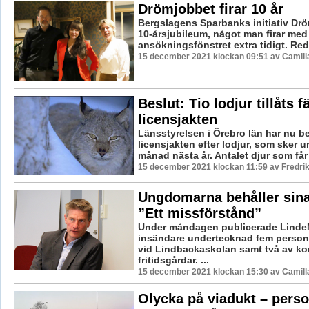
Drömjobbet firar 10 år
Bergslagens Sparbanks initiativ Drö
10-årsjubileum, något man firar med
ansökningsfönstret extra tidigt. Red
15 december 2021 klockan 09:51 av Camill
Beslut: Tio lodjur tillåts f
licensjakten
Länsstyrelsen i Örebro län har nu b
licensjakten efter lodjur, som sker 
månad nästa år. Antalet djur som får f
15 december 2021 klockan 11:59 av Fredri
Ungdomarna behåller sina
”Ett missförstånd”
Under måndagen publicerade Linde
insändare undertecknad fem person
vid Lindbackaskolan samt två av 
fritidsgårdar. ...
15 december 2021 klockan 15:30 av Camill
Olycka på viadukt – perso