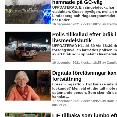
hamnade på GC-väg
UPPDATERAD. En singelolycka har in
viadukten, Gusselbyvägen, mellan c
Lindesberg och Hagabergsområdet. 
har under ...
16 december 2021 klockan 08:53 av Fredri
Polis tillkallad efter bråk i
livsmedelsbutik
UPPDATERAD KL. 19:30 Vid 18:30-ti
torsdagskvällen larmades polisen 
av ett bråk som uppstått i livsmedel
...
16 december 2021 klockan 18:58 av Camill
Digitala föreläsningar kan
fortsättning
Församlingsafton. Det kanske inte lå
lockande? Men väl ett digitalt möte
spännande person. Som sker när de
kanske ...
17 december 2021 klockan 09:28 av Hans 
086 29 24
LIF tillbaka som jumbo ef