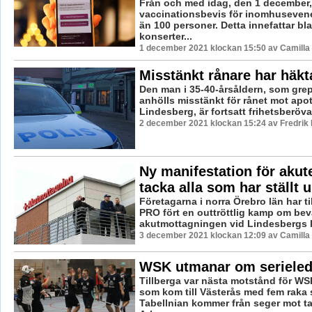
Från och med idag, den 1 december,
vaccinationsbevis för inomhuseven
än 100 personer. Detta innefattar bl
konserter...
1 december 2021 klockan 15:50 av Camilla
Misstänkt rånare har häkt
Den man i 35-40-årsåldern, som gre
anhölls misstänkt för rånet mot apot
Lindesberg, är fortsatt frihetsberövad
2 december 2021 klockan 15:24 av Fredrik
Ny manifestation för akute
tacka alla som har ställt 
Företagarna i norra Örebro län har 
PRO fört en outtröttlig kamp om bev
akutmottagningen vid Lindesbergs la
3 december 2021 klockan 12:09 av Camilla
WSK utmanar om serieled
Tillberga var nästa motstånd för W
som kom till Västerås med fem raka 
Tabellnian kommer från seger mot ta