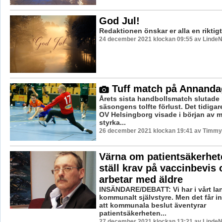
God Jul!
Redaktionen önskar er alla en riktig
24 december 2021 klockan 09:55 av LindeN
Tuff match på Annand
Årets sista handbollsmatch slutade
säsongens tolfte förlust. Det tidigare
OV Helsingborg visade i början av 
styrka...
26 december 2021 klockan 19:41 av Timmy
Värna om patientsäkerhet
ställ krav på vaccinbevi
arbetar med äldre
INSÄNDARE/DEBATT: Vi har i vårt lan
kommunalt självstyre. Men det får in
att kommunala beslut äventyrar
patientsäkerheten...
27 december 2021 klockan 13:21 av LindeN