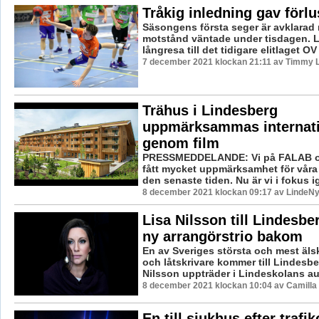
Tråkig inledning gav förlu
Säsongens första seger är avklarad 
motstånd väntade under tisdagen. L
långresa till det tidigare elitlaget OV 
7 december 2021 klockan 21:11 av Timmy 
Trähus i Lindesberg
uppmärksammas internati
genom film
PRESSMEDDELANDE: Vi på FALAB o
fått mycket uppmärksamhet för våra
den senaste tiden. Nu är vi i fokus i
8 december 2021 klockan 09:17 av LindeNy
Lisa Nilsson till Lindesber
ny arrangörstrio bakom
En av Sveriges största och mest älsk
och låtskrivare kommer till Lindesber
Nilsson uppträder i Lindeskolans aul
8 december 2021 klockan 10:04 av Camilla
En till sjukhus efter trafi