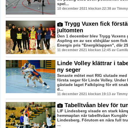
spel...
10 december 2021 klockan 22:38 av Timmy
Trygg Vuxen fick förstä
jultomten
Den 1 december blev Trygg Vuxens 
Aspling en av sex eldsjälar som fick
Energis pris "Energiklappen", där 25 
11 december 2021 klockan 12:45 av Camill
Linde Volley klättrar i tabe
ny seger
Senaste mötet mot RIG slutade me
första seger för Linde Volley. Under
gästade laget Falköping för ett snab
d...
11 december 2021 klockan 19:13 av Timmy
Tabelltvåan blev för tun
LIF Lindesberg visade en stark kämp
hemmaplan när tabelltvåan Kungälv
Lindesberg. Förutom en nära full tr
...