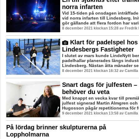
norra infarten
Vid 15-tiden på onsdagen inträffade 
vid norra infarten till Lindesberg. Ini
gör gällande att flera fordon har varit
8 december 2021 klockan 15:28 av Fredrik
Klart för padelspel hos
Lindesbergs Fastigheter
I slutet av mars kunde LindeNytt ber
padelhallar planerades längs industr
Lindesberg. Nästan åtta månader sena
8 december 2021 klockan 16:32 av Camilla
Snart dags för julfesten –
behöver du veta
Med knappt en vecka kvar till premiä
julfest signerad Martin Almgren och
Hugosson pågår repetitionerna för fullt
9 december 2021 klockan 13:58 av Camilla
På lördag brinner skulpturerna på
Loppholmarna