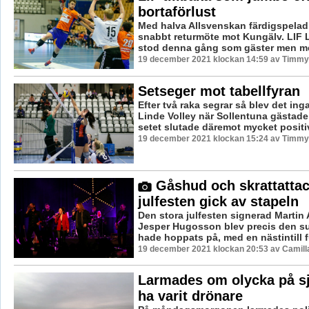
bortaförlust
Med halva Allsvenskan färdigspelad 
snabbt returmöte mot Kungälv. LIF 
stod denna gång som gäster men me
19 december 2021 klockan 14:59 av Timmy
Setseger mot tabellfyran
Efter två raka segrar så blev det in
Linde Volley när Sollentuna gästade
setet slutade däremot mycket positivt
19 december 2021 klockan 15:24 av Timmy
Gåshud och skrattattac
julfesten gick av stapeln
Den stora julfesten signerad Martin
Jesper Hugosson blev precis den 
hade hoppats på, med en nästintill ful
19 december 2021 klockan 20:53 av Camill
Larmades om olycka på sj
ha varit drönare