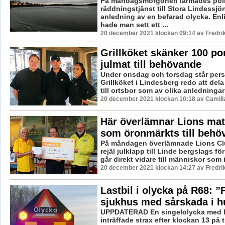
På måndagsmorgonen larmades pol
räddningstjänst till Stora Lindessj
anledning av en befarad olycka. Enli
hade man sett ett ...
20 december 2021 klockan 09:14 av Fredri
Grillköket skänker 100 po
julmat till behövande
Under onsdag och torsdag står per
Grillköket i Lindesberg redo att dela
till ortsbor som av olika anledningar ä
20 december 2021 klockan 10:18 av Camill
Här överlämnar Lions ma
som öronmärkts till behöv
På måndagen överlämnade Lions Cl
rejäl julklapp till Linde bergslags f
går direkt vidare till människor som i
20 december 2021 klockan 14:27 av Fredri
Lastbil i olycka på R68: ”F
sjukhus med sårskada i h
UPPDATERAD En singelolycka med l
inträffade strax efter klockan 13 på