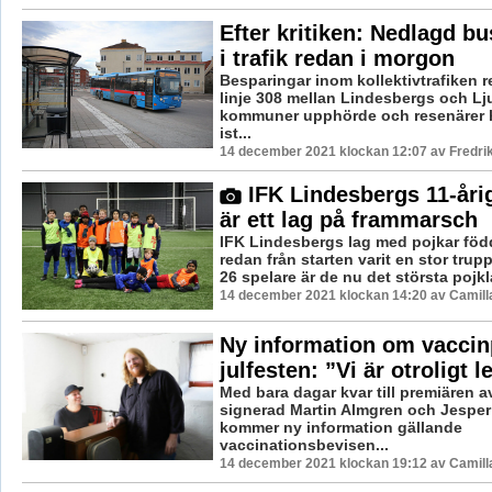
Efter kritiken: Nedlagd bu
i trafik redan i morgon
Besparingar inom kollektivtrafiken re
linje 308 mellan Lindesbergs och L
kommuner upphörde och resenärer 
ist...
14 december 2021 klockan 12:07 av Fredri
IFK Lindesbergs 11-åri
är ett lag på frammarsch
IFK Lindesbergs lag med pojkar föd
redan från starten varit en stor tru
26 spelare är de nu det största pojkla
14 december 2021 klockan 14:20 av Camill
Ny information om vaccinp
julfesten: ”Vi är otroligt 
Med bara dagar kvar till premiären av
signerad Martin Almgren och Jespe
kommer ny information gällande
vaccinationsbevisen...
14 december 2021 klockan 19:12 av Camill