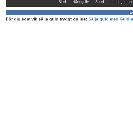
Start
Näringsliv
Sport
Lunchguiden
Ex
För dig som vill sälja guld tryggt online:
Sälja guld med Guldb