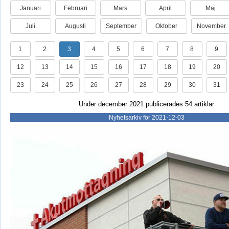
Januari
Februari
Mars
April
Maj
Juli
Augusti
September
Oktober
November
1
2
3
4
5
6
7
8
9
12
13
14
15
16
17
18
19
20
23
24
25
26
27
28
29
30
31
Under december 2021 publicerades 54 artiklar
Nyhetsarkiv för 2021-12-03