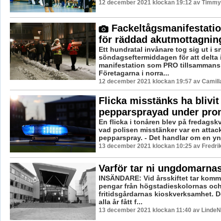
12 december 2021 klockan 19:12 av Timmy
Fackeltågsmanifestati
för räddad akutmottagnin
Ett hundratal invånare tog sig ut i 
söndagseftermiddagen för att delta 
manifestation som PRO tillsamman
Företagarna i norra...
12 december 2021 klockan 19:57 av Camill
Flicka misstänks ha blivit
pepparsprayad under pr
En flicka i tonåren blev på fredagskv
vad polisen misstänker var en atta
pepparspray. - Det handlar om en yng
13 december 2021 klockan 10:25 av Fredri
Varför tar ni ungdomarna
INSÄNDARE: Vid årsskiftet tar komm
pengar från högstadieskolornas oc
fritidsgårdarnas kioskverksamhet. De
alla år fått f...
13 december 2021 klockan 11:40 av LindeNy