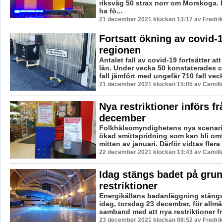
riksväg 50 strax norr om Morskoga. 
ha fö...
21 december 2021 klockan 13:17 av Fredri
Fortsatt ökning av covid-1
regionen
Antalet fall av covid-19 fortsätter at
län. Under vecka 50 konstaterades c
fall jämfört med ungefär 710 fall veck
21 december 2021 klockan 15:05 av Camill
Nya restriktioner införs fr
december
Folkhälsomyndighetens nya scenarie
ökad smittspridning som kan bli omf
mitten av januari. Därför vidtas flera ti
22 december 2021 klockan 13:43 av Camill
Idag stängs badet på gru
restriktioner
Energikällans badanläggning stäng
idag, torsdag 23 december, för allmä
samband med att nya restriktioner frå
23 december 2021 klockan 08:52 av Fredri