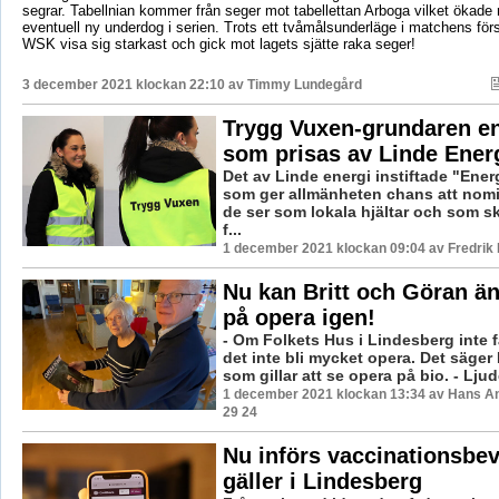
segrar. Tabellnian kommer från seger mot tabellettan Arboga vilket ökade 
eventuell ny underdog i serien. Trots ett tvåmålsunderläge i matchens för
WSK visa sig starkast och gick mot lagets sjätte raka seger!
3 december 2021 klockan 22:10 av
Timmy Lundegård
Trygg Vuxen-grundaren en
som prisas av Linde Ener
Det av Linde energi instiftade "Ener
som ger allmänheten chans att nom
de ser som lokala hjältar och som s
f...
1 december 2021 klockan 09:04 av Fredrik
Nu kan Britt och Göran än
på opera igen!
- Om Folkets Hus i Lindesberg inte f
det inte bli mycket opera. Det säger 
som gillar att se opera på bio. - Ljude
1 december 2021 klockan 13:34 av Hans A
29 24
Nu införs vaccinationsbev
gäller i Lindesberg