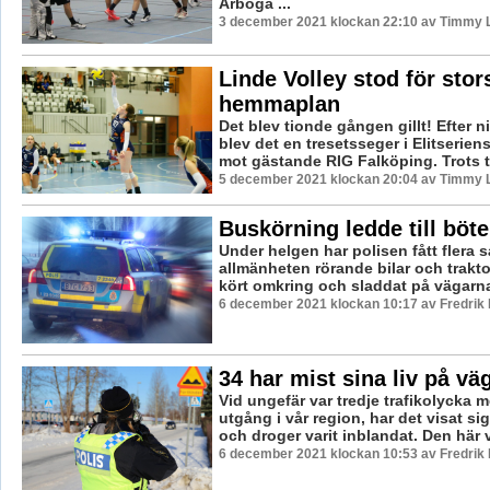
Arboga ...
3 december 2021 klockan 22:10 av Timmy 
Linde Volley stod för stor
hemmaplan
Det blev tionde gången gillt! Efter ni
blev det en tresetsseger i Elitserie
mot gästande RIG Falköping. Trots ti
5 december 2021 klockan 20:04 av Timmy 
Buskörning ledde till böte
Under helgen har polisen fått flera s
allmänheten rörande bilar och trakt
kört omkring och sladdat på vägarna 
6 december 2021 klockan 10:17 av Fredrik
34 har mist sina liv på väg
Vid ungefär var tredje trafikolycka 
utgång i vår region, har det visat sig
och droger varit inblandat. Den här 
6 december 2021 klockan 10:53 av Fredrik