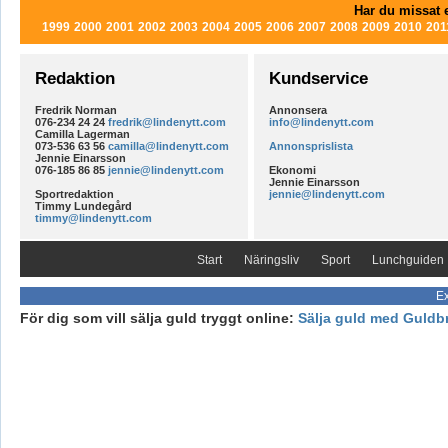
Har du missat e
1999
2000
2001
2002
2003
2004
2005
2006
2007
2008
2009
2010
201
Redaktion
Kundservice
Fredrik Norman
Annonsera
076-234 24 24
fredrik@lindenytt.com
info@lindenytt.com
Camilla Lagerman
073-536 63 56
camilla@lindenytt.com
Annonsprislista
Jennie Einarsson
076-185 86 85
jennie@lindenytt.com
Ekonomi
Jennie Einarsson
Sportredaktion
jennie@lindenytt.com
Timmy Lundegård
timmy@lindenytt.com
Start
Näringsliv
Sport
Lunchguiden
Ex
För dig som vill sälja guld tryggt online:
Sälja guld med Guldb