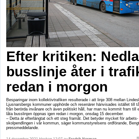
Efter kritiken: Nedl
busslinje åter i trafi
redan i morgon
Besparingar inom kollektivtrafiken resulterade i att linje 308 mellan Linde
Ljusnarsbergs kommuner upphörde och resenärer hänvisades istället till tåg
från berörda invånare och även politiskt håll, har man nu kommit fram till e
låta busslinjen öppnas igen redan i morgon, onsdag 15 december.
– Detta är efterlängtat och ett steg framåt. Det betyder mycket för arbets-
skolpendlingen i vår kommun, säger kommunstyrelsens ordförande, Bengt 
pressmeddelande.