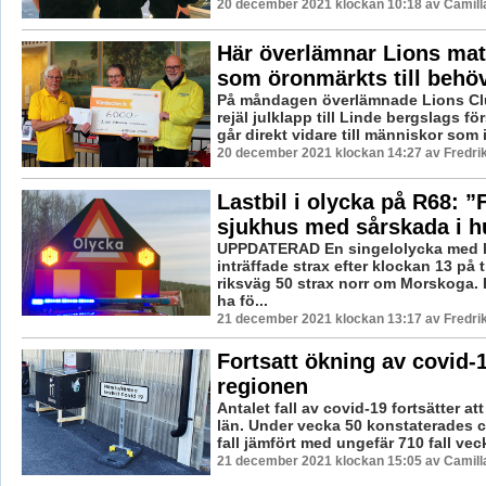
20 december 2021 klockan 10:18 av Camill
Här överlämnar Lions ma
som öronmärkts till behöv
På måndagen överlämnade Lions Cl
rejäl julklapp till Linde bergslags f
går direkt vidare till människor som i
20 december 2021 klockan 14:27 av Fredri
Lastbil i olycka på R68: ”F
sjukhus med sårskada i h
UPPDATERAD En singelolycka med l
inträffade strax efter klockan 13 på
riksväg 50 strax norr om Morskoga. 
ha fö...
21 december 2021 klockan 13:17 av Fredri
Fortsatt ökning av covid-1
regionen
Antalet fall av covid-19 fortsätter at
län. Under vecka 50 konstaterades c
fall jämfört med ungefär 710 fall veck
21 december 2021 klockan 15:05 av Camill