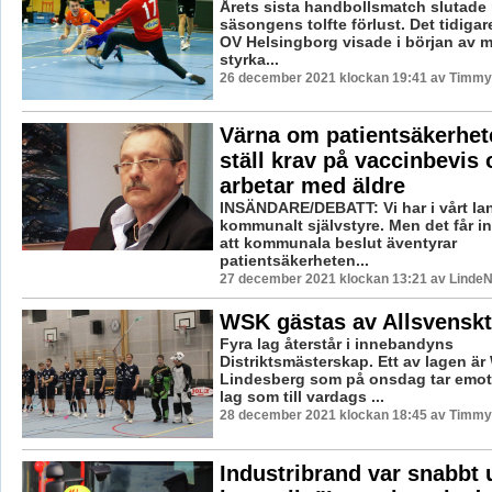
Årets sista handbollsmatch slutade
säsongens tolfte förlust. Det tidigare
OV Helsingborg visade i början av 
styrka...
26 december 2021 klockan 19:41 av Timmy
Värna om patientsäkerhet
ställ krav på vaccinbevi
arbetar med äldre
INSÄNDARE/DEBATT: Vi har i vårt lan
kommunalt självstyre. Men det får in
att kommunala beslut äventyrar
patientsäkerheten...
27 december 2021 klockan 13:21 av LindeN
WSK gästas av Allsvensk
Fyra lag återstår i innebandyns
Distriktsmästerskap. Ett av lagen ä
Lindesberg som på onsdag tar emot L
lag som till vardags ...
28 december 2021 klockan 18:45 av Timmy
Industribrand var snabbt 