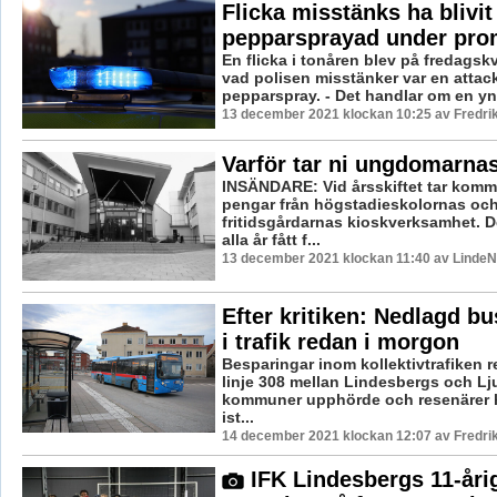
Flicka misstänks ha blivit
pepparsprayad under pr
En flicka i tonåren blev på fredagskv
vad polisen misstänker var en atta
pepparspray. - Det handlar om en yng
13 december 2021 klockan 10:25 av Fredri
Varför tar ni ungdomarna
INSÄNDARE: Vid årsskiftet tar komm
pengar från högstadieskolornas oc
fritidsgårdarnas kioskverksamhet. De
alla år fått f...
13 december 2021 klockan 11:40 av LindeNy
Efter kritiken: Nedlagd bu
i trafik redan i morgon
Besparingar inom kollektivtrafiken re
linje 308 mellan Lindesbergs och L
kommuner upphörde och resenärer 
ist...
14 december 2021 klockan 12:07 av Fredri
IFK Lindesbergs 11-åri