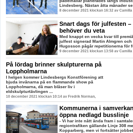
padelhallar planerades längs industr
Lindesberg. Nästan åtta månader sena
8 december 2021 klockan 16:32 av Camilla
Snart dags för julfesten –
behöver du veta
Med knappt en vecka kvar till premiä
julfest signerad Martin Almgren och
Hugosson pågår repetitionerna för fullt
9 december 2021 klockan 13:58 av Camilla
På lördag brinner skulpturerna på
Loppholmarna
I helgen kommer Lindesbergs Konstförening att
bjuda invånarna på en flammande show på
Loppholmarna, då man blåser liv i
eldskulpturtävlingen ...
10 december 2021 klockan 10:14 av Fredrik Norman,
Kommunerna i samverkan 
öppna nedlagd busslinje
- Vi har inte nått ända fram i samtal
regiontrafiken gällande Linje 308 me
Kopparberg, men vi fortsätter jobbet a