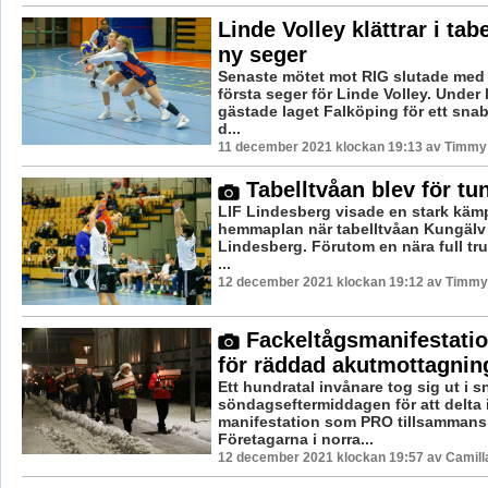
Linde Volley klättrar i tabe
ny seger
Senaste mötet mot RIG slutade me
första seger för Linde Volley. Under
gästade laget Falköping för ett snab
d...
11 december 2021 klockan 19:13 av Timmy
Tabelltvåan blev för tun
LIF Lindesberg visade en stark kämp
hemmaplan när tabelltvåan Kungälv
Lindesberg. Förutom en nära full tr
...
12 december 2021 klockan 19:12 av Timmy
Fackeltågsmanifestati
för räddad akutmottagnin
Ett hundratal invånare tog sig ut i 
söndagseftermiddagen för att delta 
manifestation som PRO tillsamman
Företagarna i norra...
12 december 2021 klockan 19:57 av Camill