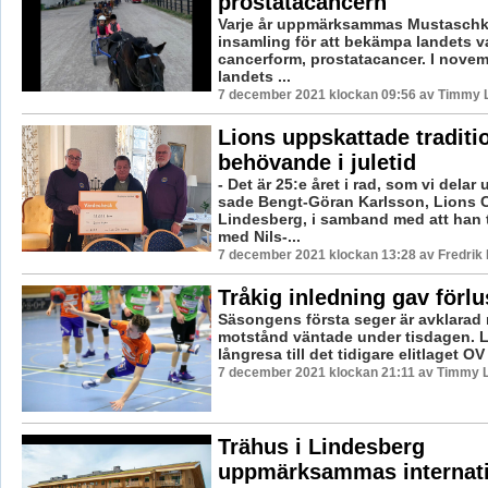
prostatacancern
Varje år uppmärksammas Mustasch
insamling för att bekämpa landets v
cancerform, prostatacancer. I nove
landets ...
7 december 2021 klockan 09:56 av Timmy 
Lions uppskattade traditio
behövande i juletid
- Det är 25:e året i rad, som vi delar 
sade Bengt-Göran Karlsson, Lions 
Lindesberg, i samband med att han 
med Nils-...
7 december 2021 klockan 13:28 av Fredrik
Tråkig inledning gav förlu
Säsongens första seger är avklarad 
motstånd väntade under tisdagen. L
långresa till det tidigare elitlaget OV 
7 december 2021 klockan 21:11 av Timmy 
Trähus i Lindesberg
uppmärksammas internati