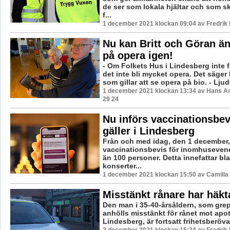
de ser som lokala hjältar och som s
f...
1 december 2021 klockan 09:04 av Fredrik
Nu kan Britt och Göran än
på opera igen!
- Om Folkets Hus i Lindesberg inte f
det inte bli mycket opera. Det säger 
som gillar att se opera på bio. - Ljude
1 december 2021 klockan 13:34 av Hans A
29 24
Nu införs vaccinationsbev
gäller i Lindesberg
Från och med idag, den 1 december,
vaccinationsbevis för inomhuseven
än 100 personer. Detta innefattar bl
konserter...
1 december 2021 klockan 15:50 av Camilla
Misstänkt rånare har häkt
Den man i 35-40-årsåldern, som gre
anhölls misstänkt för rånet mot apot
Lindesberg, är fortsatt frihetsberövad