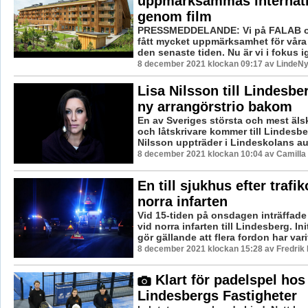
uppmärksammas internati
genom film
PRESSMEDDELANDE: Vi på FALAB o
fått mycket uppmärksamhet för våra
den senaste tiden. Nu är vi i fokus i
8 december 2021 klockan 09:17 av LindeNy
Lisa Nilsson till Lindesber
ny arrangörstrio bakom
En av Sveriges största och mest älsk
och låtskrivare kommer till Lindesber
Nilsson uppträder i Lindeskolans aul
8 december 2021 klockan 10:04 av Camilla
En till sjukhus efter trafi
norra infarten
Vid 15-tiden på onsdagen inträffade 
vid norra infarten till Lindesberg. Ini
gör gällande att flera fordon har varit
8 december 2021 klockan 15:28 av Fredrik
Klart för padelspel hos
Lindesbergs Fastigheter