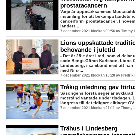
prostatacancern
Varje år uppmärksammas Mustasch
insamling för att bekämpa landets v
cancerform, prostatacancer. I nove
landets ...
7 december 2021 klockan 09:56 av Timmy 
Lions uppskattade traditio
behövande i juletid
- Det är 25:e året i rad, som vi delar 
sade Bengt-Göran Karlsson, Lions 
Lindesberg, i samband med att han 
med Nils-...
7 december 2021 klockan 13:28 av Fredrik
Tråkig inledning gav förlu
Säsongens första seger är avklarad 
motstånd väntade under tisdagen. L
långresa till det tidigare elitlaget OV 
7 december 2021 klockan 21:11 av Timmy 
Trähus i Lindesberg