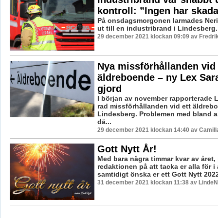
kontroll: ”Ingen har skad
På onsdagsmorgonen larmades Neri
ut till en industribrand i Lindesberg.
29 december 2021 klockan 09:09 av Fredri
Nya missförhållanden vid
äldreboende – ny Lex Sa
gjord
I början av november rapporterade 
rad missförhållanden vid ett äldreb
Lindesberg. Problemen med bland an
då...
29 december 2021 klockan 14:40 av Camill
Gott Nytt År!
Med bara några timmar kvar av året,
redaktionen på att tacka er alla för i
samtidigt önska er ett Gott Nytt 202
31 december 2021 klockan 11:38 av LindeNy