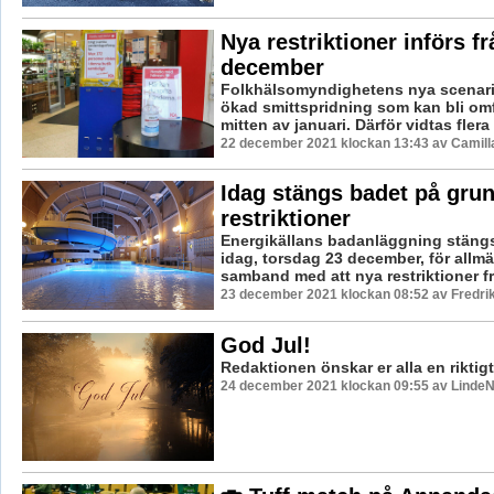
Nya restriktioner införs fr
december
Folkhälsomyndighetens nya scenarie
ökad smittspridning som kan bli omf
mitten av januari. Därför vidtas flera ti
22 december 2021 klockan 13:43 av Camill
Idag stängs badet på gru
restriktioner
Energikällans badanläggning stäng
idag, torsdag 23 december, för allmä
samband med att nya restriktioner frå
23 december 2021 klockan 08:52 av Fredri
God Jul!
Redaktionen önskar er alla en riktig
24 december 2021 klockan 09:55 av LindeN