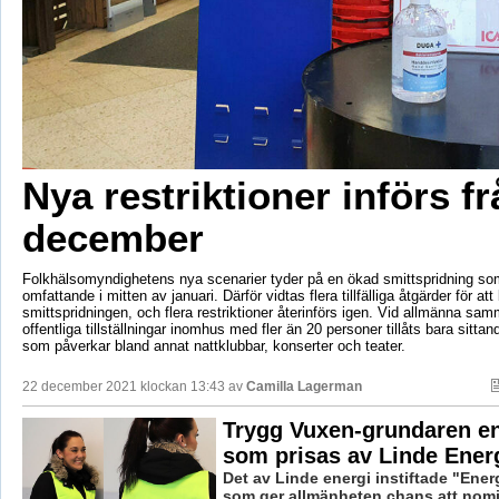
Nya restriktioner införs f
december
Folkhälsomyndighetens nya scenarier tyder på en ökad smittspridning som
omfattande i mitten av januari. Därför vidtas flera tillfälliga åtgärder för at
smittspridningen, och flera restriktioner återinförs igen. Vid allmänna s
offentliga tillställningar inomhus med fler än 20 personer tillåts bara sittan
som påverkar bland annat nattklubbar, konserter och teater.
22 december 2021 klockan 13:43 av
Camilla Lagerman
Trygg Vuxen-grundaren en
som prisas av Linde Ener
Det av Linde energi instiftade "Ener
som ger allmänheten chans att nom