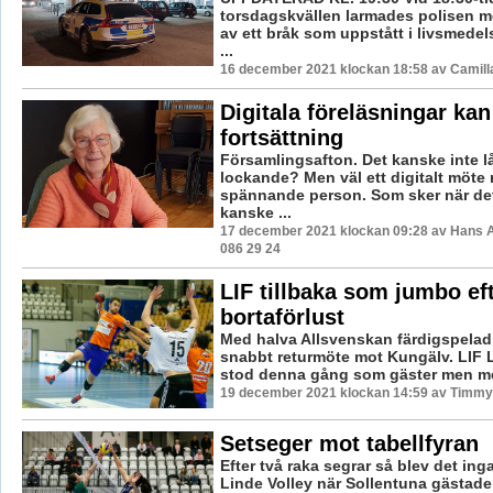
torsdagskvällen larmades polisen 
av ett bråk som uppstått i livsmedel
...
16 december 2021 klockan 18:58 av Camill
Digitala föreläsningar kan
fortsättning
Församlingsafton. Det kanske inte lå
lockande? Men väl ett digitalt möte
spännande person. Som sker när de
kanske ...
17 december 2021 klockan 09:28 av Hans 
086 29 24
LIF tillbaka som jumbo ef
bortaförlust
Med halva Allsvenskan färdigspelad 
snabbt returmöte mot Kungälv. LIF 
stod denna gång som gäster men me
19 december 2021 klockan 14:59 av Timmy
Setseger mot tabellfyran
Efter två raka segrar så blev det in
Linde Volley när Sollentuna gästade