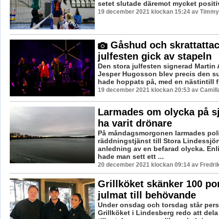
setet slutade däremot mycket positivt
19 december 2021 klockan 15:24 av Timmy
Gåshud och skrattattac
julfesten gick av stapeln
Den stora julfesten signerad Martin
Jesper Hugosson blev precis den 
hade hoppats på, med en nästintill ful
19 december 2021 klockan 20:53 av Camill
Larmades om olycka på sj
ha varit drönare
På måndagsmorgonen larmades pol
räddningstjänst till Stora Lindessj
anledning av en befarad olycka. Enli
hade man sett ett ...
20 december 2021 klockan 09:14 av Fredri
Grillköket skänker 100 po
julmat till behövande
Under onsdag och torsdag står per
Grillköket i Lindesberg redo att dela