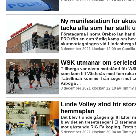
2 december 2021 klockan 15:24 av Fredrik
Ny manifestation för akute
tacka alla som har ställt 
Företagarna i norra Örebro län har 
PRO fört en outtröttlig kamp om bev
akutmottagningen vid Lindesbergs la
3 december 2021 klockan 12:09 av Camilla
WSK utmanar om serieled
Tillberga var nästa motstånd för W
som kom till Västerås med fem raka 
Tabellnian kommer från seger mot ta
Arboga ...
3 december 2021 klockan 22:10 av Timmy 
Linde Volley stod för stor
hemmaplan
Det blev tionde gången gillt! Efter ni
blev det en tresetsseger i Elitserie
mot gästande RIG Falköping. Trots ti
5 december 2021 klockan 20:04 av Timmy 