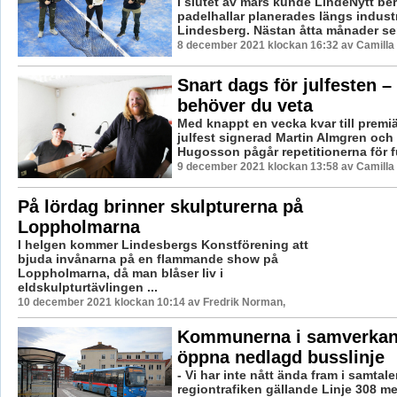
I slutet av mars kunde LindeNytt ber
padelhallar planerades längs industr
Lindesberg. Nästan åtta månader sena
8 december 2021 klockan 16:32 av Camilla
Snart dags för julfesten –
behöver du veta
Med knappt en vecka kvar till premiä
julfest signerad Martin Almgren och
Hugosson pågår repetitionerna för fullt
9 december 2021 klockan 13:58 av Camilla
På lördag brinner skulpturerna på
Loppholmarna
I helgen kommer Lindesbergs Konstförening att
bjuda invånarna på en flammande show på
Loppholmarna, då man blåser liv i
eldskulpturtävlingen ...
10 december 2021 klockan 10:14 av Fredrik Norman,
Kommunerna i samverkan 
öppna nedlagd busslinje
- Vi har inte nått ända fram i samtal
regiontrafiken gällande Linje 308 me