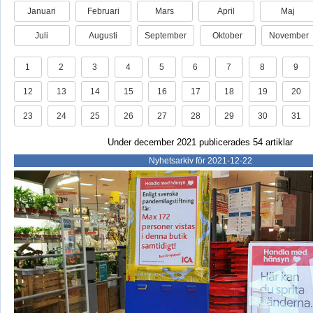
Januari
Februari
Mars
April
Maj
Juli
Augusti
September
Oktober
November
1
2
3
4
5
6
7
8
9
12
13
14
15
16
17
18
19
20
23
24
25
26
27
28
29
30
31
Under december 2021 publicerades 54 artiklar
Nyhetsarkiv för 2021-12-22