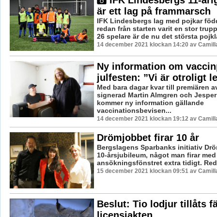
är ett lag på frammarsch
IFK Lindesbergs lag med pojkar föd
redan från starten varit en stor tru
26 spelare är de nu det största pojkla
14 december 2021 klockan 14:20 av Camill
Ny information om vaccinp
julfesten: ”Vi är otroligt 
Med bara dagar kvar till premiären av
signerad Martin Almgren och Jespe
kommer ny information gällande
vaccinationsbevisen...
14 december 2021 klockan 19:12 av Camill
Drömjobbet firar 10 år
Bergslagens Sparbanks initiativ Drö
10-årsjubileum, något man firar med
ansökningsfönstret extra tidigt. Red
15 december 2021 klockan 09:51 av Camill
Beslut: Tio lodjur tillåts f
licensjakten