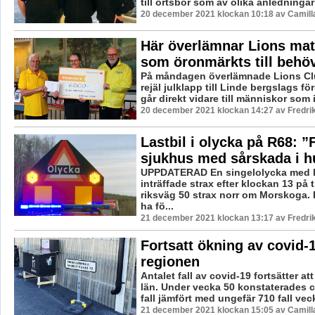
till ortsbor som av olika anledningar ä
20 december 2021 klockan 10:18 av Camill
Här överlämnar Lions ma
som öronmärkts till behöv
På måndagen överlämnade Lions Cl
rejäl julklapp till Linde bergslags f
går direkt vidare till människor som i
20 december 2021 klockan 14:27 av Fredri
Lastbil i olycka på R68: ”F
sjukhus med sårskada i h
UPPDATERAD En singelolycka med l
inträffade strax efter klockan 13 på
riksväg 50 strax norr om Morskoga. 
ha fö...
21 december 2021 klockan 13:17 av Fredri
Fortsatt ökning av covid-1
regionen
Antalet fall av covid-19 fortsätter at
län. Under vecka 50 konstaterades c
fall jämfört med ungefär 710 fall veck
21 december 2021 klockan 15:05 av Camill