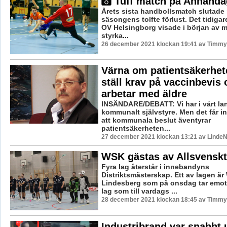
Tuff match på Annand
Årets sista handbollsmatch slutade
säsongens tolfte förlust. Det tidigare
OV Helsingborg visade i början av 
styrka...
26 december 2021 klockan 19:41 av Timmy
Värna om patientsäkerhet
ställ krav på vaccinbevi
arbetar med äldre
INSÄNDARE/DEBATT: Vi har i vårt lan
kommunalt självstyre. Men det får in
att kommunala beslut äventyrar
patientsäkerheten...
27 december 2021 klockan 13:21 av LindeN
WSK gästas av Allsvensk
Fyra lag återstår i innebandyns
Distriktsmästerskap. Ett av lagen ä
Lindesberg som på onsdag tar emot L
lag som till vardags ...
28 december 2021 klockan 18:45 av Timmy
Industribrand var snabbt 