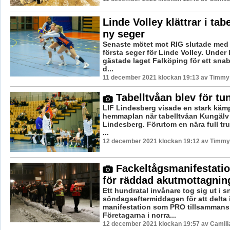
Linde Volley klättrar i tabe
ny seger
Senaste mötet mot RIG slutade me
första seger för Linde Volley. Under
gästade laget Falköping för ett snab
d...
11 december 2021 klockan 19:13 av Timmy
Tabelltvåan blev för tun
LIF Lindesberg visade en stark kämp
hemmaplan när tabelltvåan Kungälv
Lindesberg. Förutom en nära full tr
...
12 december 2021 klockan 19:12 av Timmy
Fackeltågsmanifestati
för räddad akutmottagnin
Ett hundratal invånare tog sig ut i 
söndagseftermiddagen för att delta 
manifestation som PRO tillsamman
Företagarna i norra...
12 december 2021 klockan 19:57 av Camill