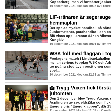
Kopparberg, men vi fortsätter jobbet a
10 december 2021 klockan 10:35 av Fredri
LIF-tränaren är segersuge
hemmaplan
Det spelas mycket handboll på sön
Juniormatcher, parahandboll och en 
Blå visas upp i arenan där en Allsv
Kungälv...
10 december 2021 klockan 19:01 av Timmy
WSK föll med flaggan i to
Fredagens match i Lindbackahallen
mellan seriens topplag WSK och Ar
tre poäng stod även positionen som 
spel...
10 december 2021 klockan 22:38 av Timmy
Trygg Vuxen fick förstä
jultomten
Den 1 december blev Trygg Vuxens 
Aspling en av sex eldsjälar som fick
Energis pris "Energiklappen", där 25 
11 december 2021 klockan 12:45 av Camill