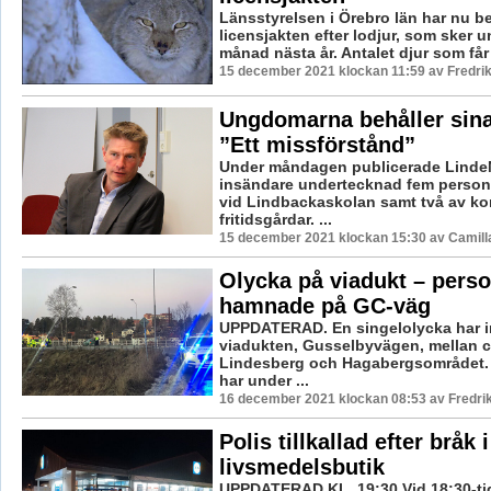
Länsstyrelsen i Örebro län har nu b
licensjakten efter lodjur, som sker 
månad nästa år. Antalet djur som får f
15 december 2021 klockan 11:59 av Fredri
Ungdomarna behåller sina
”Ett missförstånd”
Under måndagen publicerade Linde
insändare undertecknad fem person
vid Lindbackaskolan samt två av 
fritidsgårdar. ...
15 december 2021 klockan 15:30 av Camill
Olycka på viadukt – perso
hamnade på GC-väg
UPPDATERAD. En singelolycka har in
viadukten, Gusselbyvägen, mellan c
Lindesberg och Hagabergsområdet. 
har under ...
16 december 2021 klockan 08:53 av Fredri
Polis tillkallad efter bråk i
livsmedelsbutik
UPPDATERAD KL. 19:30 Vid 18:30-ti