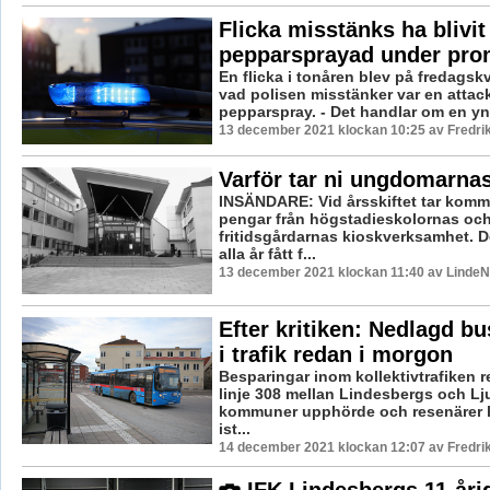
Flicka misstänks ha blivit
pepparsprayad under pr
En flicka i tonåren blev på fredagskv
vad polisen misstänker var en atta
pepparspray. - Det handlar om en yng
13 december 2021 klockan 10:25 av Fredri
Varför tar ni ungdomarna
INSÄNDARE: Vid årsskiftet tar komm
pengar från högstadieskolornas oc
fritidsgårdarnas kioskverksamhet. De
alla år fått f...
13 december 2021 klockan 11:40 av LindeNy
Efter kritiken: Nedlagd bu
i trafik redan i morgon
Besparingar inom kollektivtrafiken re
linje 308 mellan Lindesbergs och L
kommuner upphörde och resenärer 
ist...
14 december 2021 klockan 12:07 av Fredri
IFK Lindesbergs 11-åri