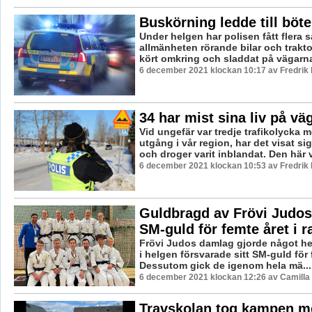
Buskörning ledde till böte
Under helgen har polisen fått flera s
allmänheten rörande bilar och trakt
kört omkring och sladdat på vägarna 
6 december 2021 klockan 10:17 av Fredrik
34 har mist sina liv på väg
Vid ungefär var tredje trafikolycka 
utgång i vår region, har det visat sig
och droger varit inblandat. Den här 
6 december 2021 klockan 10:53 av Fredrik
Guldbragd av Frövi Judo
SM-guld för femte året i r
Frövi Judos damlag gjorde något hel
i helgen försvarade sitt SM-guld för f
Dessutom gick de igenom hela mä...
6 december 2021 klockan 12:26 av Camilla
Travskolan tog kampen m