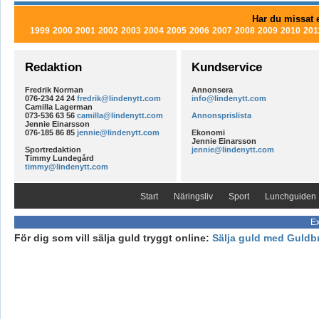
Har du missat e
1999
2000
2001
2002
2003
2004
2005
2006
2007
2008
2009
2010
201
Redaktion
Kundservice
Fredrik Norman
Annonsera
076-234 24 24
fredrik@lindenytt.com
info@lindenytt.com
Camilla Lagerman
073-536 63 56
camilla@lindenytt.com
Annonsprislista
Jennie Einarsson
076-185 86 85
jennie@lindenytt.com
Ekonomi
Jennie Einarsson
Sportredaktion
jennie@lindenytt.com
Timmy Lundegård
timmy@lindenytt.com
Start
Näringsliv
Sport
Lunchguiden
Ex
För dig som vill sälja guld tryggt online:
Sälja guld med Guldb