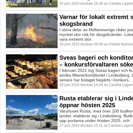
25 juni 2024 klockan 16:38 av Camilla Lager
Varnar för lokalt extremt s
skogsbrand
I stora delar av Mellansverige råder just
mycket stor risk för skogsbränder. Loka
vara extremt stor.
26 juni 2024 klockan 09:08 av Fredrik Norma
Sveas bageri och konditor
– konkursförvaltaren söke
I februari 2021 tog Sveas bageri och ko
anrika Wienerkonditoriet i Lindesberg. D
senare har bolaget begärts i konkurs, ..
26 juni 2024 klockan 14:04 av Camilla Lager
Rusta etablerar sig i Lind
öppnar hösten 2025
Varuhuset Rusta, med över 100 butiker
landet, etablerar sig i Lindesberg. But
upp portarna under hösten 2025, och ..
27 juni 2024 klockan 15:11 av Camilla Lager