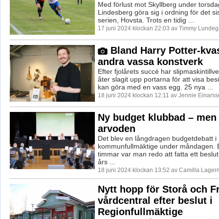
Med förlust mot Skyllberg under torsda
Lindesberg göra sig i ordning för det sis
serien, Hovsta. Trots en tidig ...
17 juni 2024 klockan 22:03 av Timmy Lundeg
Bland Harry Potter-kva
andra vassa konstverk
Efter fjolårets succé har slipmaskintill
åter slagit upp portarna för att visa b
kan göra med en vass egg. 25 nya ...
18 juni 2024 klockan 12:11 av Jennie Einarss
Ny budget klubbad – men 
arvoden
Det blev en långdragen budgetdebatt i
kommunfullmäktige under måndagen. Ef
timmar var man redo att fatta ett bes
års ...
18 juni 2024 klockan 13:52 av Camilla Lager
Nytt hopp för Storå och F
vårdcentral efter beslut i
Regionfullmäktige