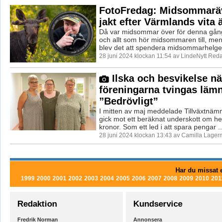
FotoFredag: Midsommarä
jakt efter Värmlands vita 
Då var midsommar över för denna gång
och allt som hör midsommaren till, men
blev det att spendera midsommarhelgen
28 juni 2024 klockan 11:54 av LindeNytt Reda
Ilska och besvikelse nä
föreningarna tvingas läm
”Bedrövligt”
I mitten av maj meddelade Tillväxtnäm
gick mot ett beräknat underskott om hel
kronor. Som ett led i att spara pengar ..
28 juni 2024 klockan 13:43 av Camilla Lager
Har du missat e
1999
2000
2001
2002
2003
2004
2005
2006
2007
2008
2009
2010
201
Redaktion
Kundservice
Fredrik Norman
Annonsera