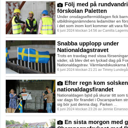
Följ med på rundvandri
förskolan Paletten
Under onsdagseftermiddagen fick barn
utbildningsnämndens ledamöter en för
i det som inom kort kommer att vara för
6 juni 2024 klockan 14:56 av Camilla Lagerm
Snabba upplopp under
Nationaldagstravet
Trots en travdag med vissa förseningar
väder, så blev det en lyckad dag på Fo
Nationaldagstrav. Värmlandskuskarna B
6 juni 2024 klockan 21:21 av Timmy Lundegå
Efter regn kom solsken
nationaldagsfirandet
Nationaldagen bjöd på skurar titt som t
var dags för firandet i Oscarsparken s
sig bör just denna dag. Parken ...
6 juni 2024 klockan 23:26 av Jennie Einarsso
En sista morgon med g