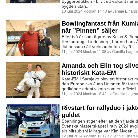
Byggproduktion - blivit ett välkänt namn
bygden utan...
10 juni 2024 klockan 14:43 av Jennie Einarss
Bowlingfantast från Kuml
när ”Pinnen” säljer
Efter två år som ägare av Kajsa & Pin
Restaurang i Lindesberg, har nu Lars-
Johansson sålt verksamheten. Ny ä...
11 juni 2024 klockan 11:38 av Camilla Lager
Amanda och Elin tog silve
historiskt Kata-EM
Kata-EM i Sarajevo blev ett historiskt 
den Europeiska Judo Unionen för förs
godkände adaptiv kata som en officiell k
11 juni 2024 klockan 18:43 av Camilla Lager
Rivstart för rallyduo i jak
guldet
Spänningen stiger efter att den fjärde d
Svenska Mästerskapet i rally 2024 avgjo
sin Mitsubishi Mirage var Kim Nydén ...
12 juni 2024 klockan 11:17 av Jennie Einarss