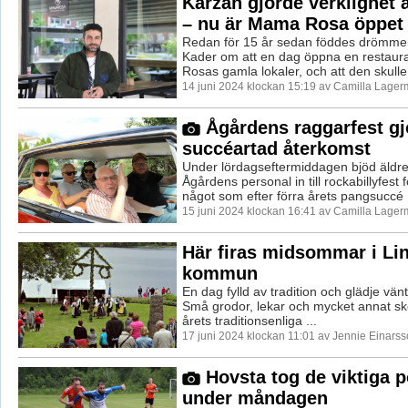
Karzan gjorde verklighet 
– nu är Mama Rosa öppet
Redan för 15 år sedan föddes drömme
Kader om att en dag öppna en restau
Rosas gamla lokaler, och att den skulle 
14 juni 2024 klockan 15:19 av Camilla Lager
Ågårdens raggarfest gj
succéartad återkomst
Under lördagseftermiddagen bjöd äldr
Ågårdens personal in till rockabillyfest
något som efter förra årets pangsuccé .
15 juni 2024 klockan 16:41 av Camilla Lager
Här firas midsommar i Li
kommun
En dag fylld av tradition och glädje vänt
Små grodor, lekar och mycket annat sk
årets traditionsenliga ...
17 juni 2024 klockan 11:01 av Jennie Einarss
Hovsta tog de viktiga 
under måndagen