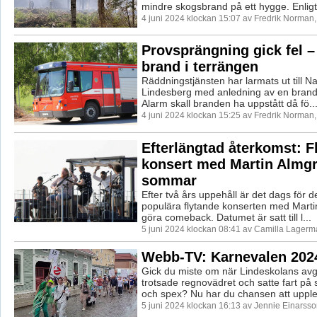
mindre skogsbrand på ett hygge. Enligt 
4 juni 2024 klockan 15:07 av Fredrik Norman,
Provsprängning gick fel 
brand i terrängen
Räddningstjänsten har larmats ut till 
Lindesberg med anledning av en brand
Alarm skall branden ha uppstått då fö..
4 juni 2024 klockan 15:25 av Fredrik Norman,
Efterlängtad återkomst: F
konsert med Martin Almgr
sommar
Efter två års uppehåll är det dags för d
populära flytande konserten med Marti
göra comeback. Datumet är satt till l...
5 juni 2024 klockan 08:41 av Camilla Lagerm
Webb-TV: Karnevalen 202
Gick du miste om när Lindeskolans av
trotsade regnovädret och satte fart på
och spex? Nu har du chansen att upplev
5 juni 2024 klockan 16:13 av Jennie Einarsso