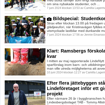
med stolta familjer som ivrigt väntade 
om sina nybakade studenter, och ...
7 juni 2024 klockan 13:53 av Camilla Lagerm
Bildspecial: Studentko
Strax efter klockan 13.00 på fredagen u
glädjeeufori, när Kristinavägen fylldes m
utsmyckade lastbilar med dunkande mus
7 juni 2024 klockan 17:56 av Jennie Einarsso
Klart: Ramsbergs förskola
kvar
I mitten av maj rapporterade LindeNytt 
sparförslag inom barn- och utbildning
man ville utreda möjligheterna att avvec
10 juni 2024 klockan 12:27 av Camilla Lager
Efter flera jättebyggen stå
Lindeföretaget inför ett g
projekt
Efter närmare 26 år i byggbranschen h
Lindesbergsbolaget TAB - Tommy Allst