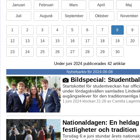
Januari
Februari
Mars
April
Maj
Juli
Augusti
September
Oktober
November
1
2
3
4
5
6
7
8
9
12
13
14
15
16
17
18
19
20
23
24
25
26
27
28
29
30
Under juni 2024 publicerades 42 artiklar
Nyhetsarkiv för 2024-06-08
Bildspecial: Studentba
Startskottet för studentveckan har officie
under lördagskvällen samlades Lindes
avgångselever för den traditionsenliga b
1 juni 2024 klockan 21:28 av Camilla Lagerm
Nationaldagen: En helda
festligheter och tradition
Torsdag 6:e juni stundar årets nationa