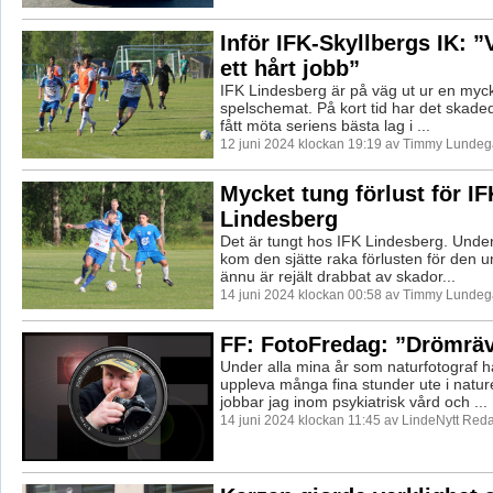
Inför IFK-Skyllbergs IK: ”
ett hårt jobb”
IFK Lindesberg är på väg ut ur en myck
spelschemat. På kort tid har det skade
fått möta seriens bästa lag i ...
12 juni 2024 klockan 19:19 av Timmy Lundeg
Mycket tung förlust för IF
Lindesberg
Det är tungt hos IFK Lindesberg. Unde
kom den sjätte raka förlusten för den
ännu är rejält drabbat av skador...
14 juni 2024 klockan 00:58 av Timmy Lundeg
FF: FotoFredag: ”Drömrä
Under alla mina år som naturfotograf ha
uppleva många fina stunder ute i nature
jobbar jag inom psykiatrisk vård och ...
14 juni 2024 klockan 11:45 av LindeNytt Reda