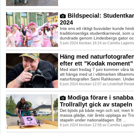
Bildspecial: Studentka
2024
Inte ens ett riktigt busväder kunde hin
traditionsenliga studentkarneval, som
dundrade genom Lindesbergs gator och
5 juni 2024 klockan 16:24 av Camilla Lagerm
Häng med naturfotografen 
efter ett ”Kodak moment”
Med start fredag 7 juni kommer våra l
att hänga med ut i vildmarken tillsam
naturfotografen Sami Rahkonen. Under v
6 juni 2024 klockan 12:07 av LindeNytt Redak
Modiga förare i snabba 
Trollrallyt gick av stapeln
Det bjöds på både regn och sol, men fr
massa glädje, när årets upplaga av Troll
stapeln under nationaldagen. Ett ...
6 juni 2024 klockan 12:58 av Camilla Lagerm