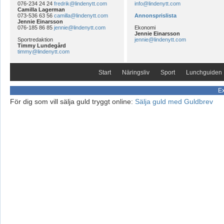
076-234 24 24
fredrik@lindenytt.com
info@lindenytt.com
Camilla Lagerman
073-536 63 56
camilla@lindenytt.com
Annonsprislista
Jennie Einarsson
076-185 86 85
jennie@lindenytt.com
Ekonomi
Jennie Einarsson
Sportredaktion
jennie@lindenytt.com
Timmy Lundegård
timmy@lindenytt.com
Start
Näringsliv
Sport
Lunchguiden
Ex
För dig som vill sälja guld tryggt online:
Sälja guld med Guldbrev