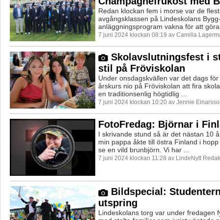
Champagnefrukost med 
Redan klockan fem i morse var de flest
avgångsklassen på Lindeskolans Bygg
anläggningsprogram vakna för att göra s
7 juni 2024 klockan 08:19 av Camilla Lagerm
Skolavslutningsfest i s
stil på Fröviskolan
Under onsdagskvällen var det dags för 
årskurs nio på Fröviskolan att fira sko
en traditionsenlig högtidlig ...
7 juni 2024 klockan 10:20 av Jennie Einarsso
FotoFredag: Björnar i Fin
I skrivande stund så är det nästan 10 
min pappa åkte till östra Finland i hop
se en vild brunbjörn. Vi har ...
7 juni 2024 klockan 11:28 av LindeNytt Redak
Bildspecial: Studenter
utspring
Lindeskolans torg var under fredagen fyl