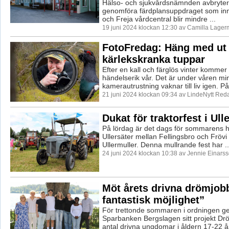
Hälso- och sjukvårdsnämnden avbryter
genomföra färdplansuppdraget som inn
och Freja vårdcentral blir mindre ...
19 juni 2024 klockan 12:30 av Camilla Lager
FotoFredag: Häng med ut
kärlekskranka tuppar
Efter en kall och färglös vinter kommer
händelserik vår. Det är under våren mi
kamerautrustning vaknar till liv igen. På r
21 juni 2024 klockan 09:34 av LindeNytt Reda
Dukat för traktorfest i Ull
På lördag är det dags för sommarens h
Ullersäter mellan Fellingsbro och Frövi 
Ullermuller. Denna mullrande fest har ..
24 juni 2024 klockan 10:38 av Jennie Einarss
Möt årets drivna drömjob
fantastisk möjlighet”
För trettonde sommaren i ordningen g
Sparbanken Bergslagen sitt projekt Drö
antal drivna ungdomar i åldern 17-22 år 