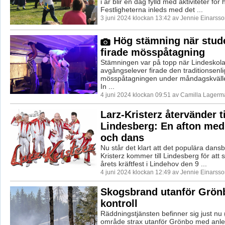
i år blir en dag fylld med aktiviteter för 
Festligheterna inleds med det ...
3 juni 2024 klockan 13:42 av Jennie Einarsso
Hög stämning när stud
firade mösspåtagning
Stämningen var på topp när Lindeskol
avgångselever firade den traditionsenli
mösspåtagningen under måndagskvällen
In ...
4 juni 2024 klockan 09:51 av Camilla Lagerm
Larz-Kristerz återvänder ti
Lindesberg: En afton med 
och dans
Nu står det klart att det populära dans
Kristerz kommer till Lindesberg för att 
årets kräftfest i Lindehov den 9 ...
4 juni 2024 klockan 12:49 av Jennie Einarsso
Skogsbrand utanför Grön
kontroll
Räddningstjänsten befinner sig just nu (k
område strax utanför Grönbo med anle