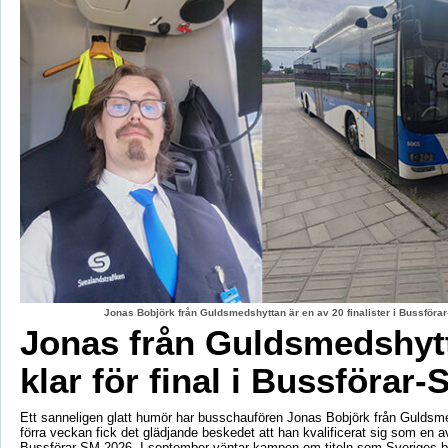
Jonas Bobjörk från Guldsmedshyttan är en av 20 finalister i Bussförar
Jonas från Guldsmedshyt
klar för final i Bussförar-
Ett sanneligen glatt humör har busschaufören Jonas Bobjörk från Guldsm
förra veckan fick det glädjande beskedet att han kvalificerat sig som en av 
Bussförar-SM 2026. I september väntar kampen om titeln som Sveriges b