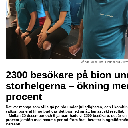
Många vill se film i Lindesberg. Ark
2300 besökare på bion un
storhelgerna – ökning me
procent
Det var många som ville gå på bio under julledigheten, och i kombin
välkomponerat filmutbud gav det bion ett smått fantastiskt resultat.
– Mellan 25 december och 6 januari hade vi 2300 besökare, det är e
procent jämfört med samma period förra året, berättar biografförest
Persson.