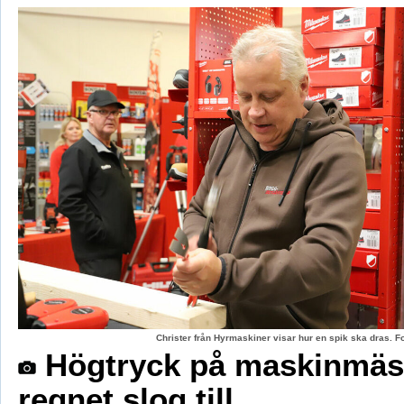
Christer från Hyrmaskiner visar hur en spik ska dras. 
Högtryck på maskinmäs
regnet slog till