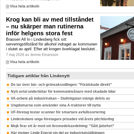
Visa hela artikeln
Krog kan bli av med tillståndet
– nu skärper man rutinerna
inför helgens stora fest
Brasseri All In i Lindesberg fick sitt
serveringstillstånd för alkohol indraget av kommunen
i slutet av april. Efter att krogen överklagat beslutet...
7 maj 2026 av Jennie Einarsson
Visa hela artikeln
Tidigare artiklar från Lindenytt
De tar över bär- och grönsaksodlingen: ”Förälskade direkt”
Nytt avtal underlättar för kommuninvånare med skadade bilar
VA-arbete på industrirakan – Stafettgatan stängs delvis av
Ungdomarna som använder sina A-traktorer till nytta
UF-företag testar scanner för smartare avfallssortering
Lindeskolans unga företagare prisades vid årets pitchtävling
Mejk firar ett år med sin livsmedelsavdelning: ”Gått jättefort”
Här inviger Linde Energi sin del av industriutställningen