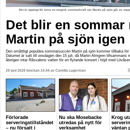
Det är upplagt för ännu en magisk sommarkväll när Martin på sjön går av stape
Det blir en sommar
Martin på sjön igen
Den omåttligt populära sommarsuccén Martin på sjön kommer tillbaka för e
Datumet är satt till onsdagen den 15 juli, då Martin Almgren tillsammans
återigen intar Råsvalens vatten för en flytande konsert i höjd med Lövåse
29 juni 2026 klockan 14:44 av
Camilla Lagerman
Förlorade
Nu ska Mosebacke
Krog ut
serveringstillståndet
utredas på nytt för
serverin
– nu försatt i
verksamhet
väntan p