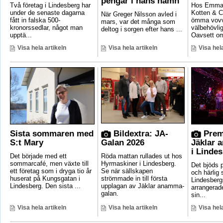
pengar i hans namn
Två företag i Lindesberg har
Hos Emma 
under de senaste dagarna
Kotten & C
När Greger Nilsson avled i
fått in falska 500-
ömma vovv
mars, var det många som
kronorssedlar, något man
välbehövli
deltog i sorgen efter hans ...
upptä...
Oavsett om
Visa hela artikeln
Visa hela artikeln
Visa hela
Sista sommaren med
Bildextra: JA-
Prem
S:t Mary
Galan 2026
Jäklar 
i Linde
Det började med ett
Röda mattan rullades ut hos
sommarcafé, men växte till
Hyrmaskiner i Lindesberg.
Det bjöds p
ett företag som i dryga tio år
Se när sällskapen
och härlig
huserat på Kungsgatan i
strömmade in till första
Lindesber
Lindesberg. Den sista ...
upplagan av Jäklar anamma-
arrangerad
galan.
sin...
Visa hela artikeln
Visa hela artikeln
Visa hela