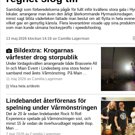
Samtidigt som förberedelserna pågår för fullt inför kvällens stora gala i H
lokaler, arrangerar man även den årligt återkommande Hyrmaskinsdagen.
minst sagt blöta väderleken fattade man beslut om att flytta in hela even
vilket gav en gemytlig känsla. Flera leverantörer visade upp sina produktn
som man kunde utmana hockeyproffs i speedshooting.
13 maj 2026 klockan 14:16 av
Camilla Lagerman
Bildextra: Krogarnas
vårfester drog storpublik
Under lördagskvällen arrangerade både Brasserie All
In och Main Event i Lindesberg sina stora fester i
samband med årets Vårmönstring. På Main ...
11 maj 2026 av Camilla Lagerman
Visa hela artikeln
Lindebandet återförenas för
spelning under Vårmönstringen
Det är 20 år sedan lindebandet Rock N Roll
Experience spelade på Vårmönstringen sist, och
minst 15 år sedan de överhuvudtaget repade ihop.
Men ...
7 maj 2026 av Camilla Lagerman