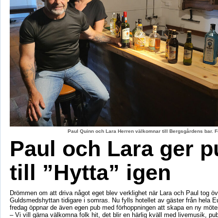
Paul Quinn och Lara Herren välkomnar till Bergsgårdens bar. F
Paul och Lara ger p
till ”Hytta” igen
Drömmen om att driva något eget blev verklighet när Lara och Paul tog öv
Guldsmedshyttan tidigare i somras. Nu fylls hotellet av gäster från hela 
fredag öppnar de även egen pub med förhoppningen att skapa en ny mötes
– Vi vill gärna välkomna folk hit, det blir en härlig kväll med livemusik, p