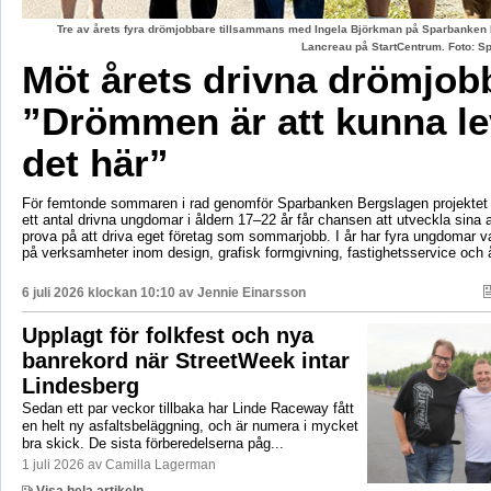
Tre av årets fyra drömjobbare tillsammans med Ingela Björkman på Sparbanken
Lancreau på StartCentrum. Foto: 
Möt årets drivna drömjob
”Drömmen är att kunna le
det här”
För femtonde sommaren i rad genomför Sparbanken Bergslagen projektet 
ett antal drivna ungdomar i åldern 17–22 år får chansen att utveckla sina 
prova på att driva eget företag som sommarjobb. I år har fyra ungdomar va
på verksamheter inom design, grafisk formgivning, fastighetsservice och å
6 juli 2026 klockan 10:10 av
Jennie Einarsson
Upplagt för folkfest och nya
banrekord när StreetWeek intar
Lindesberg
Sedan ett par veckor tillbaka har Linde Raceway fått
en helt ny asfaltsbeläggning, och är numera i mycket
bra skick. De sista förberedelserna påg...
1 juli 2026 av Camilla Lagerman
Visa hela artikeln