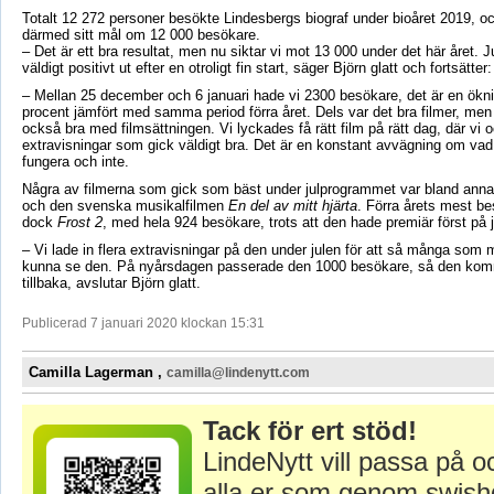
Totalt 12 272 personer besökte Lindesbergs biograf under bioåret 2019, 
därmed sitt mål om 12 000 besökare.
– Det är ett bra resultat, men nu siktar vi mot 13 000 under det här året. J
väldigt positivt ut efter en otroligt fin start, säger Björn glatt och fortsätter:
– Mellan 25 december och 6 januari hade vi 2300 besökare, det är en ök
procent jämfört med samma period förra året. Dels var det bra filmer, men
också bra med filmsättningen. Vi lyckades få rätt film på rätt dag, där vi 
extravisningar som gick väldigt bra. Det är en konstant avvägning om v
fungera och inte.
Några av filmerna som gick som bäst under julprogrammet var bland ann
och den svenska musikalfilmen
En del av mitt hjärta
. Förra årets mest be
dock
Frost 2
, med hela 924 besökare, trots att den hade premiär först på 
– Vi lade in flera extravisningar på den under julen för att så många som m
kunna se den. På nyårsdagen passerade den 1000 besökare, så den ko
tillbaka, avslutar Björn glatt.
Publicerad 7 januari 2020 klockan 15:31
Camilla Lagerman ,
camilla@lindenytt.com
Tack för ert stöd!
LindeNytt vill passa på o
alla er som genom swish