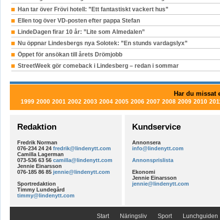
Han tar över Frövi hotell: ”Ett fantastiskt vackert hus”
Ellen tog över VD-posten efter pappa Stefan
LindeDagen firar 10 år: ”Lite som Almedalen”
Nu öppnar Lindesbergs nya Solotek: ”En stunds vardagslyx”
Öppet för ansökan till årets Drömjobb
StreetWeek gör comeback i Lindesberg – redan i sommar
Har du missat e
1999
2000
2001
2002
2003
2004
2005
2006
2007
2008
2009
2010
201
Redaktion
Kundservice
Fredrik Norman
Annonsera
076-234 24 24
fredrik@lindenytt.com
info@lindenytt.com
Camilla Lagerman
073-536 63 56
camilla@lindenytt.com
Annonsprislista
Jennie Einarsson
076-185 86 85
jennie@lindenytt.com
Ekonomi
Jennie Einarsson
Sportredaktion
jennie@lindenytt.com
Timmy Lundegård
timmy@lindenytt.com
Start
Näringsliv
Sport
Lunchguiden