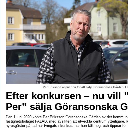
Per Eriksson öppnar nu för att sälja Göransonska Gården. F
Efter konkursen – nu vill 
Per” sälja Göransonska 
Den 1 juni 2020 köpte Per Eriksson Göransonska Gården av det kommun
fastighetsbolaget FALAB, med avsikten att utveckla centrum ytterligare. M
hyresgäster på rad har tvingats i konkurs har han fått nog, och öppnar för a