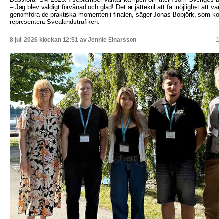
– Jag blev väldigt förvånad och glad! Det är jättekul att få möjlighet att v
genomföra de praktiska momenten i finalen, säger Jonas Bobjörk, som 
representera Svealandstrafiken.
8 juli 2026 klockan 12:51 av
Jennie Einarsson