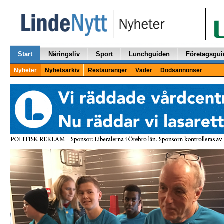
Start
Näringsliv
Sport
Lunchguiden
Företagsgui
Nyheter
Nyhetsarkiv
Restauranger
Väder
Dödsannonser