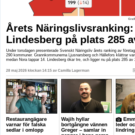
Graf
Årets Näringslivsranking:
Lindesberg på plats 285 a
Under torsdagen presenterade Svenskt Näringsliv årets ranking av företags
290 kommuner. Grannkommunerna Ljusnarsberg och Hällefors klättrar vard
medan Nora tappar 14. Lindesberg ökar tre, och ligger nu på plats 285 av 
28 maj 2026 klockan 14:15 av
Camilla Lagerman
Restaurangägare
Wajih hyllar
Emma
varnar för falska
bortgångne vännen
leder o
sedlar i omlopp
Greger – samlar in
lindring