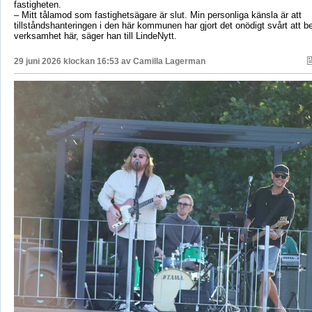
fastigheten.
– Mitt tålamod som fastighetsägare är slut. Min personliga känsla är att
tillståndshanteringen i den här kommunen har gjort det onödigt svårt att b
verksamhet här, säger han till LindeNytt.
29 juni 2026 klockan 16:53 av
Camilla Lagerman