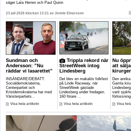
säger Lara Herren och Paul Quinn
23 juli 2026 klockan 13:21 av
Jennie Einarsson
Sundman och
Trippla rekord när
Nu öppn
Andersson: ”Nu
StreetWeek intog
att sälj
räddar vi lasarettet”
Lindesberg
kirurge
INSÄNDARE/DEBATT:
Det blev en makalös folkfest
Den anrik
Socialdemokraterna,
på Linde Raceway, när
Gamla kirur
Centerpartiet och
StreetWeek gästade
Lindesberg 
Kristdemokraterna har med
Lindesberg under fredagen.
varit sjukh
Vänsterpartiets...
160 förare ...
förlossnings
Visa hela artikeln
Visa hela artikeln
Visa hela