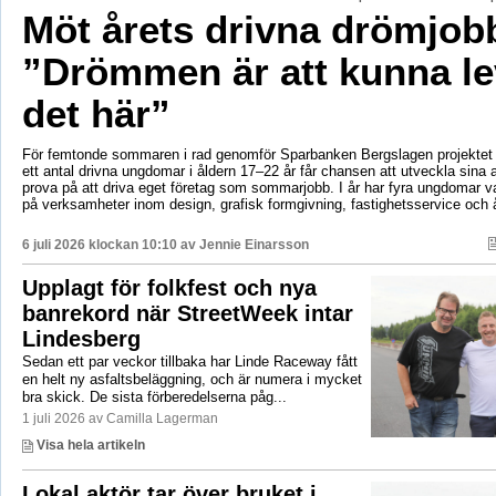
Möt årets drivna drömjob
”Drömmen är att kunna le
det här”
För femtonde sommaren i rad genomför Sparbanken Bergslagen projektet 
ett antal drivna ungdomar i åldern 17–22 år får chansen att utveckla sina 
prova på att driva eget företag som sommarjobb. I år har fyra ungdomar va
på verksamheter inom design, grafisk formgivning, fastighetsservice och å
6 juli 2026 klockan 10:10 av
Jennie Einarsson
Upplagt för folkfest och nya
banrekord när StreetWeek intar
Lindesberg
Sedan ett par veckor tillbaka har Linde Raceway fått
en helt ny asfaltsbeläggning, och är numera i mycket
bra skick. De sista förberedelserna påg...
1 juli 2026 av Camilla Lagerman
Visa hela artikeln
Lokal aktör tar över bruket i