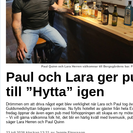
Paul Quinn och Lara Herren välkomnar till Bergsgårdens bar. F
Paul och Lara ger p
till ”Hytta” igen
Drömmen om att driva något eget blev verklighet när Lara och Paul tog öv
Guldsmedshyttan tidigare i somras. Nu fylls hotellet av gäster från hela 
fredag öppnar de även egen pub med förhoppningen att skapa en ny mötes
– Vi vill gärna välkomna folk hit, det blir en härlig kväll med livemusik, p
säger Lara Herren och Paul Quinn
23 juli 2026 klockan 13:21 av
Jennie Einarsson