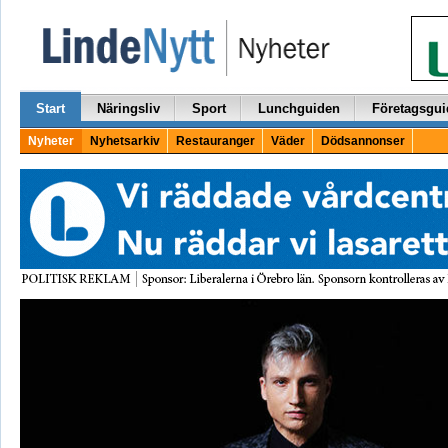
Start
Näringsliv
Sport
Lunchguiden
Företagsgui
Nyheter
Nyhetsarkiv
Restauranger
Väder
Dödsannonser