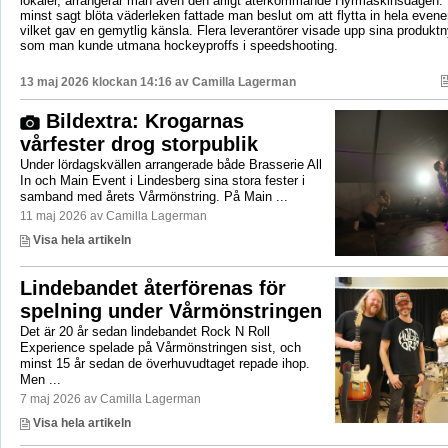
lokaler, arrangerar man även den årligt återkommande Hyrmaskinsdagen.
minst sagt blöta väderleken fattade man beslut om att flytta in hela even
vilket gav en gemytlig känsla. Flera leverantörer visade upp sina produktn
som man kunde utmana hockeyproffs i speedshooting.
13 maj 2026 klockan 14:16 av
Camilla Lagerman
Bildextra: Krogarnas
vårfester drog storpublik
Under lördagskvällen arrangerade både Brasserie All
In och Main Event i Lindesberg sina stora fester i
samband med årets Vårmönstring. På Main ...
11 maj 2026 av Camilla Lagerman
Visa hela artikeln
Lindebandet återförenas för
spelning under Vårmönstringen
Det är 20 år sedan lindebandet Rock N Roll
Experience spelade på Vårmönstringen sist, och
minst 15 år sedan de överhuvudtaget repade ihop.
Men ...
7 maj 2026 av Camilla Lagerman
Visa hela artikeln