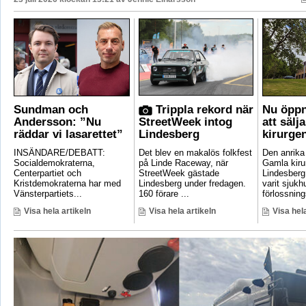
Sundman och
Trippla rekord när
Nu öppn
Andersson: ”Nu
StreetWeek intog
att sälj
räddar vi lasarettet”
Lindesberg
kirurge
INSÄNDARE/DEBATT:
Det blev en makalös folkfest
Den anrik
Socialdemokraterna,
på Linde Raceway, när
Gamla kirur
Centerpartiet och
StreetWeek gästade
Lindesberg 
Kristdemokraterna har med
Lindesberg under fredagen.
varit sjukh
Vänsterpartiets...
160 förare ...
förlossnings
Visa hela artikeln
Visa hela artikeln
Visa hela