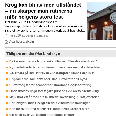
Krog kan bli av med tillståndet
– nu skärper man rutinerna
inför helgens stora fest
Brasseri All In i Lindesberg fick sitt
serveringstillstånd för alkohol indraget av kommunen
i slutet av april. Efter att krogen överklagat beslutet...
7 maj 2026 av Jennie Einarsson
Visa hela artikeln
Tidigare artiklar från Lindenytt
De tar över bär- och grönsaksodlingen: ”Förälskade direkt”
Nytt avtal underlättar för kommuninvånare med skadade bilar
VA-arbete på industrirakan – Stafettgatan stängs delvis av
Ungdomarna som använder sina A-traktorer till nytta
UF-företag testar scanner för smartare avfallssortering
Lindeskolans unga företagare prisades vid årets pitchtävling
Mejk firar ett år med sin livsmedelsavdelning: ”Gått jättefort”
Här inviger Linde Energi sin del av industriutställningen
Han tar över Frövi hotell: ”Ett fantastiskt vackert hus”
Ellen tog över VD-posten efter pappa Stefan