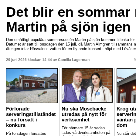
Det blir en sommar
Martin på sjön igen
Den omåttligt populära sommarsuccén Martin på sjön kommer tillbaka för e
Datumet är satt till onsdagen den 15 juli, då Martin Almgren tillsammans
återigen intar Råsvalens vatten för en flytande konsert i höjd med Lövåse
29 juni 2026 klockan 14:44 av
Camilla Lagerman
Förlorade
Nu ska Mosebacke
Krog ut
serveringstillståndet
utredas på nytt för
serverin
– nu försatt i
verksamhet
väntan p
konkurs
dom
För närmare 15 år sedan
lades vårdverksamheten på
På torsdagen försattes
Nu står det 