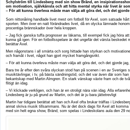
Schylström till Lindesberg med sin show Bränd, en insipirationssh
om motivation, självkänsla och att hitta mental styrka när livet är som
– För att kunna överleva måste man välja att göra det, och det gjorde
Som nittonåring handlade livet mest om fotboll för Axel, som satsade hårt
sporten. Men över en natt förändrades livet, då en olycka lämnade hono
procentiga brännskador över hela kroppen.
– Jag fick ganska tuffa prognoser av läkarna, till exempel fick jag höra att 
kunna gå igen. För en fotbollsspelare är det ungefär det värsta beskedet 
berättar Axel.
Men någonstans i all smärta och sorg hittade han styrkan och motivationen
och framåt i livet, något han gjort mycket framgångsrikt.
– För att kunna överleva måste man välja att göra det, och det gjorde jag,
Bara tre år efter den svåra olyckan stod han på scenen i en av Sveriges s
musiktävlingar, i tv, på bästa sändningstid, och det var även där som han 
bekantskap med Martin Almgren. En stark vänskap växte fram och de tv
flitigt än idag.
– Vi klickade verkligen, och han är en otroligt nära vän idag. Alla erfarenhe
Lindesberg är ju på grund av Martin, och det är ju bara jättetrevligt
Martin har tidigare berättat att han och Axel ofta brukar träffas i Lindesberg
annat skriva musik tillsammans. Nu är det dock dags för Axel att komma t
med sin helt egna show, Bränd, som spelas i Lindeskolans aula den 29 n