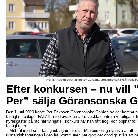
Per Eriksson öppnar nu för att sälja Göransonska Gården. F
Efter konkursen – nu vill 
Per” sälja Göransonska 
Den 1 juni 2020 köpte Per Eriksson Göransonska Gården av det kommun
fastighetsbolaget FALAB, med avsikten att utveckla centrum ytterligare. M
hyresgäster på rad har tvingats i konkurs har han fått nog, och öppnar för a
fastigheten.
– Mitt tålamod som fastighetsägare är slut. Min personliga känsla är att
tillståndshanteringen i den här kommunen har gjort det onödigt svårt att b