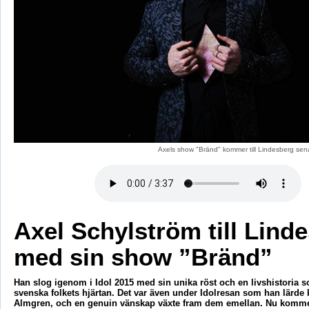
Axels show "Bränd" kommer till Lindesberg senar
Axel Schylström till Lind
med sin show ”Bränd”
Han slog igenom i Idol 2015 med sin unika röst och en livshistoria 
svenska folkets hjärtan. Det var även under Idolresan som han lärde
Almgren, och en genuin vänskap växte fram dem emellan. Nu komme