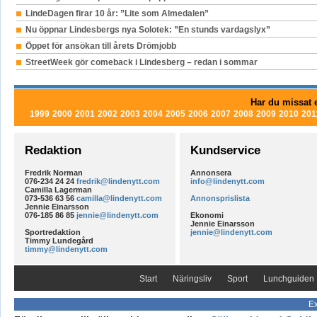
LindeDagen firar 10 år: ”Lite som Almedalen”
Nu öppnar Lindesbergs nya Solotek: ”En stunds vardagslyx”
Öppet för ansökan till årets Drömjobb
StreetWeek gör comeback i Lindesberg – redan i sommar
Har du missat e
1999
2000
2001
2002
2003
2004
2005
2006
2007
2008
2009
2010
201
Redaktion
Kundservice
Fredrik Norman
Annonsera
076-234 24 24
fredrik@lindenytt.com
info@lindenytt.com
Camilla Lagerman
073-536 63 56
camilla@lindenytt.com
Annonsprislista
Jennie Einarsson
076-185 86 85
jennie@lindenytt.com
Ekonomi
Jennie Einarsson
Sportredaktion
jennie@lindenytt.com
Timmy Lundegård
timmy@lindenytt.com
Start
Näringsliv
Sport
Lunchguiden
Ex