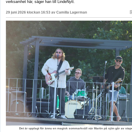
verksamhet här, säger han till LindeNytt.
29 juni 2026 klockan 16:53 av
Camilla Lagerman
Det är upplagt för ännu en magisk sommarkväll när Martin på sjön går av stape