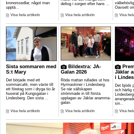
kronorssedlar, något man
välbehövli
deltog i sorgen efter hans ...
upptä...
Oavsett om
Visa hela artikeln
Visa hela artikeln
Visa hela
Sista sommaren med
Bildextra: JA-
Prem
S:t Mary
Galan 2026
Jäklar 
i Linde
Det började med ett
Röda mattan rullades ut hos
sommarcafé, men växte till
Hyrmaskiner i Lindesberg.
Det bjöds p
ett företag som i dryga tio år
Se när sällskapen
och härlig
huserat på Kungsgatan i
strömmade in till första
Lindesber
Lindesberg. Den sista ...
upplagan av Jäklar anamma-
arrangerad
galan.
sin...
Visa hela artikeln
Visa hela artikeln
Visa hela