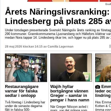
Graf
Årets Näringslivsranking:
Lindesberg på plats 285 a
Under torsdagen presenterade Svenskt Näringsliv årets ranking av företags
290 kommuner. Grannkommunerna Ljusnarsberg och Hällefors klättrar vard
medan Nora tappar 14. Lindesberg ökar tre, och ligger nu på plats 285 av 
28 maj 2026 klockan 14:15 av
Camilla Lagerman
Restaurangägare
Wajih hyllar
Emma
varnar för falska
bortgångne vännen
leder o
sedlar i omlopp
Greger – samlar in
lindring
pengar i hans namn
Två företag i Lindesberg har
Hos Emma 
under de senaste dagarna
Kotten & C
När Greger Nilsson avled i
fått in falska 500-
ömma vovv
mars, var det många som