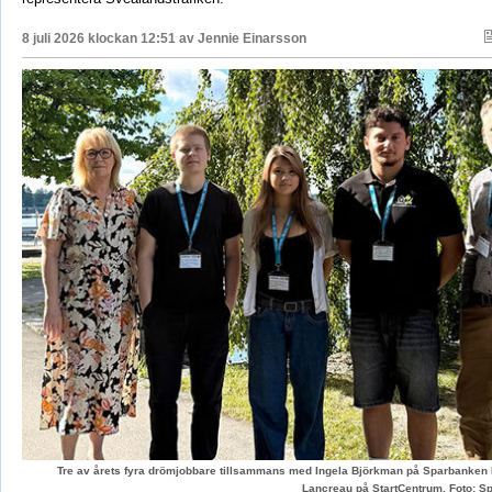
8 juli 2026 klockan 12:51 av
Jennie Einarsson
Tre av årets fyra drömjobbare tillsammans med Ingela Björkman på Sparbanken
Lancreau på StartCentrum. Foto: 