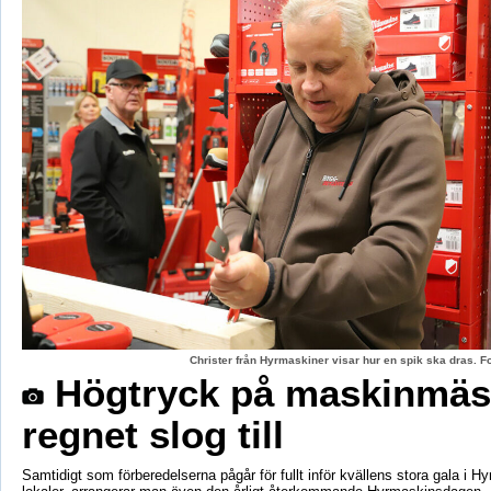
Christer från Hyrmaskiner visar hur en spik ska dras. 
Högtryck på maskinmäs
regnet slog till
Samtidigt som förberedelserna pågår för fullt inför kvällens stora gala i H