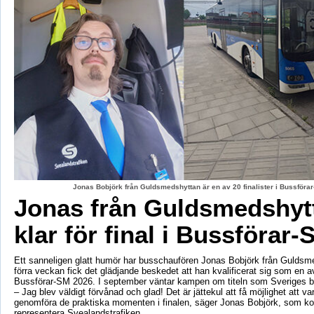
Jonas Bobjörk från Guldsmedshyttan är en av 20 finalister i Bussförar
Jonas från Guldsmedshyt
klar för final i Bussförar-
Ett sanneligen glatt humör har busschaufören Jonas Bobjörk från Guldsm
förra veckan fick det glädjande beskedet att han kvalificerat sig som en av 
Bussförar-SM 2026. I september väntar kampen om titeln som Sveriges b
– Jag blev väldigt förvånad och glad! Det är jättekul att få möjlighet att v
genomföra de praktiska momenten i finalen, säger Jonas Bobjörk, som 
representera Svealandstrafiken.