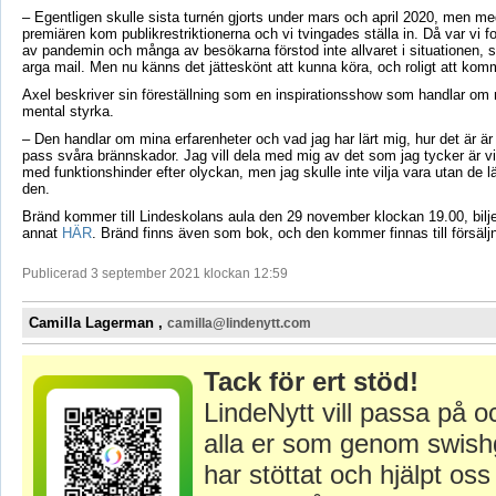
– Egentligen skulle sista turnén gjorts under mars och april 2020, men med
premiären kom publikrestriktionerna och vi tvingades ställa in. Då var vi fo
av pandemin och många av besökarna förstod inte allvaret i situationen, 
arga mail. Men nu känns det jätteskönt att kunna köra, och roligt att komm
Axel beskriver sin föreställning som en inspirationsshow som handlar om 
mental styrka.
– Den handlar om mina erfarenheter och vad jag har lärt mig, hur det är är
pass svåra brännskador. Jag vill dela med mig av det som jag tycker är vik
med funktionshinder efter olyckan, men jag skulle inte vilja vara utan de l
den.
Bränd kommer till Lindeskolans aula den 29 november klockan 19.00, bilje
annat
HÄR
. Bränd finns även som bok, och den kommer finnas till försäljn
Publicerad 3 september 2021 klockan 12:59
Camilla Lagerman ,
camilla@lindenytt.com
Tack för ert stöd!
LindeNytt vill passa på o
alla er som genom swish
har stöttat och hjälpt oss 