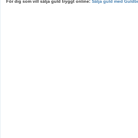
För dig som vill sälja guld tryggt online:
Sälja guld med Guldb