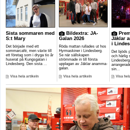
Sista sommaren med
Bildextra: JA-
Prem
S:t Mary
Galan 2026
Jäklar 
i Linde
Det började med ett
Röda mattan rullades ut hos
sommarcafé, men växte till
Hyrmaskiner i Lindesberg.
Det bjöds p
ett företag som i dryga tio år
Se när sällskapen
och härlig
huserat på Kungsgatan i
strömmade in till första
Lindesber
Lindesberg. Den sista ...
upplagan av Jäklar anamma-
arrangerad
galan.
sin...
Visa hela artikeln
Visa hela artikeln
Visa hela