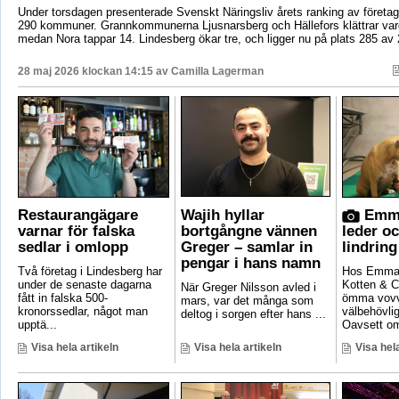
Under torsdagen presenterade Svenskt Näringsliv årets ranking av företags
290 kommuner. Grannkommunerna Ljusnarsberg och Hällefors klättrar vard
medan Nora tappar 14. Lindesberg ökar tre, och ligger nu på plats 285 av 
28 maj 2026 klockan 14:15 av
Camilla Lagerman
Restaurangägare
Wajih hyllar
Emma
varnar för falska
bortgångne vännen
leder o
sedlar i omlopp
Greger – samlar in
lindring
pengar i hans namn
Två företag i Lindesberg har
Hos Emma 
under de senaste dagarna
Kotten & C
När Greger Nilsson avled i
fått in falska 500-
ömma vovv
mars, var det många som
kronorssedlar, något man
välbehövli
deltog i sorgen efter hans ...
upptä...
Oavsett om
Visa hela artikeln
Visa hela artikeln
Visa hela