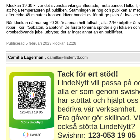
Klockan 19:30 kliver det svenska vikingainfluerade, metalbandet Hulkoff,
att höja temperaturen på publiken. Stämningen är hög och publiken är me
efter cirka 45 minuters konsert kliver bandet av för att ge plats åt kvällen
När klockan närmar sig 20:30 är arenan helt fullsatt, alla 2750 biljetter är 
ropar i kör: ”Sabaton, Sabaton!” De första tonerna sprider sig i lokalen och
öronbedövande jubel utbryter, det är inget annat än en publikfest.
Publicerad 5 februari 2023 klockan 12:28
Camilla Lagerman ,
camilla@lindenytt.com
Tack för ert stöd!
LindeNytt vill passa på o
alla er som genom swish
har stöttat och hjälpt oss 
bedriva vår verksamhet.
Era gåvor gör skillnad. Vi
också stötta LindeNytt?
Swishnr:
123-053 19 05