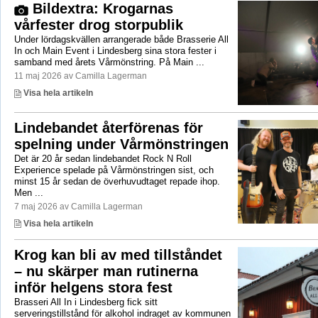
Bildextra: Krogarnas
vårfester drog storpublik
Under lördagskvällen arrangerade både Brasserie All
In och Main Event i Lindesberg sina stora fester i
samband med årets Vårmönstring. På Main ...
11 maj 2026 av Camilla Lagerman
Visa hela artikeln
Lindebandet återförenas för
spelning under Vårmönstringen
Det är 20 år sedan lindebandet Rock N Roll
Experience spelade på Vårmönstringen sist, och
minst 15 år sedan de överhuvudtaget repade ihop.
Men ...
7 maj 2026 av Camilla Lagerman
Visa hela artikeln
Krog kan bli av med tillståndet
– nu skärper man rutinerna
inför helgens stora fest
Brasseri All In i Lindesberg fick sitt
serveringstillstånd för alkohol indraget av kommunen