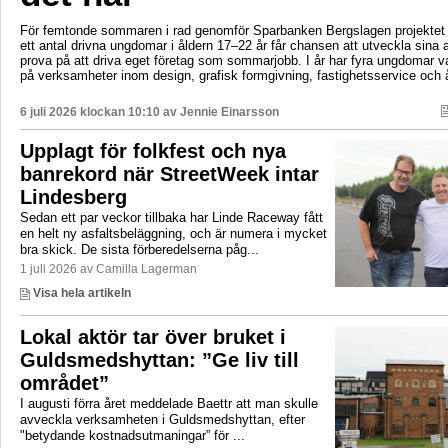
För femtonde sommaren i rad genomför Sparbanken Bergslagen projektet 
ett antal drivna ungdomar i åldern 17–22 år får chansen att utveckla sina 
prova på att driva eget företag som sommarjobb. I år har fyra ungdomar va
på verksamheter inom design, grafisk formgivning, fastighetsservice och å
6 juli 2026 klockan 10:10 av
Jennie Einarsson
Upplagt för folkfest och nya
banrekord när StreetWeek intar
Lindesberg
Sedan ett par veckor tillbaka har Linde Raceway fått
en helt ny asfaltsbeläggning, och är numera i mycket
bra skick. De sista förberedelserna påg...
1 juli 2026 av Camilla Lagerman
Visa hela artikeln
Lokal aktör tar över bruket i
Guldsmedshyttan: ”Ge liv till
området”
I augusti förra året meddelade Baettr att man skulle
avveckla verksamheten i Guldsmedshyttan, efter
"betydande kostnadsutmaningar” för ...