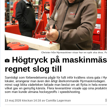
Christer från Hyrmaskiner visar hur en spik ska dras. 
Högtryck på maskinmäs
regnet slog till
Samtidigt som förberedelserna pågår för fullt inför kvällens stora gala i H
lokaler, arrangerar man även den årligt återkommande Hyrmaskinsdagen.
minst sagt blöta väderleken fattade man beslut om att flytta in hela even
vilket gav en gemytlig känsla. Flera leverantörer visade upp sina produktn
som man kunde utmana hockeyproffs i speedshooting.
13 maj 2026 klockan 14:16 av
Camilla Lagerman