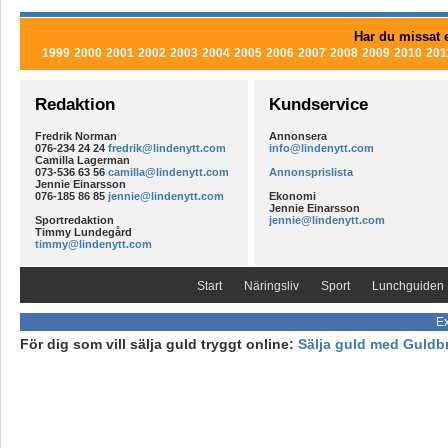
Har du missat e
1999
2000
2001
2002
2003
2004
2005
2006
2007
2008
2009
2010
201
Redaktion
Kundservice
Fredrik Norman
Annonsera
076-234 24 24
fredrik@lindenytt.com
info@lindenytt.com
Camilla Lagerman
073-536 63 56
camilla@lindenytt.com
Annonsprislista
Jennie Einarsson
076-185 86 85
jennie@lindenytt.com
Ekonomi
Jennie Einarsson
Sportredaktion
jennie@lindenytt.com
Timmy Lundegård
timmy@lindenytt.com
Start
Näringsliv
Sport
Lunchguiden
Ex
För dig som vill sälja guld tryggt online:
Sälja guld med Guldb