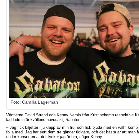
Foto: Camilla Lagerman
Vännerna David Strand och Kenny Nemis från Kristinehamn respektive Ka
laddade inför kvällens huvudakt, Sabaton.
– Jag fick biljetter i julklapp av min fru, och fick bjuda med en valfri komp
följa med. Jag har sett dem tre gånger tidigare, och det bästa är att man f
under konserterna, det tycker jag är bra, säger Kenny.