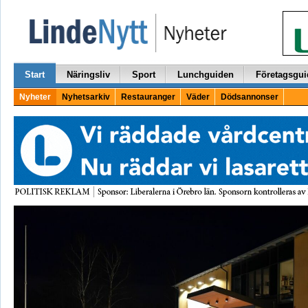
Start
Näringsliv
Sport
Lunchguiden
Företagsgui
Nyheter
Nyhetsarkiv
Restauranger
Väder
Dödsannonser