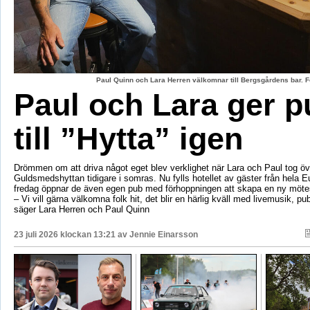
Paul Quinn och Lara Herren välkomnar till Bergsgårdens bar. F
Paul och Lara ger p
till ”Hytta” igen
Drömmen om att driva något eget blev verklighet när Lara och Paul tog öv
Guldsmedshyttan tidigare i somras. Nu fylls hotellet av gäster från hela 
fredag öppnar de även egen pub med förhoppningen att skapa en ny mötes
– Vi vill gärna välkomna folk hit, det blir en härlig kväll med livemusik, p
säger Lara Herren och Paul Quinn
23 juli 2026 klockan 13:21 av
Jennie Einarsson