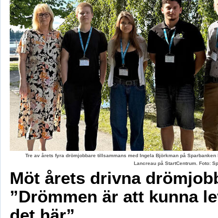
Tre av årets fyra drömjobbare tillsammans med Ingela Björkman på Sparbanken
Lancreau på StartCentrum. Foto: 
Möt årets drivna drömjob
”Drömmen är att kunna le
det här”