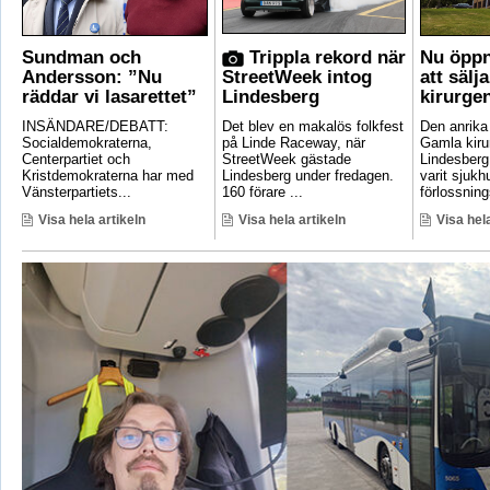
Sundman och
Trippla rekord när
Nu öppn
Andersson: ”Nu
StreetWeek intog
att sälj
räddar vi lasarettet”
Lindesberg
kirurge
INSÄNDARE/DEBATT:
Det blev en makalös folkfest
Den anrik
Socialdemokraterna,
på Linde Raceway, när
Gamla kirur
Centerpartiet och
StreetWeek gästade
Lindesberg 
Kristdemokraterna har med
Lindesberg under fredagen.
varit sjukh
Vänsterpartiets...
160 förare ...
förlossnings
Visa hela artikeln
Visa hela artikeln
Visa hela