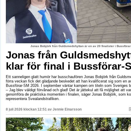
Jonas Bobjörk från Guldsmedshyttan är en av 20 finalister i Bussförar
Jonas från Guldsmedshyt
klar för final i Bussförar-
Ett sanneligen glatt humör har busschaufören Jonas Bobjörk från Guldsm
förra veckan fick det glädjande beskedet att han kvalificerat sig som en av 
Bussförar-SM 2026. I september väntar kampen om titeln som Sveriges b
– Jag blev väldigt förvånad och glad! Det är jättekul att få möjlighet att v
genomföra de praktiska momenten i finalen, säger Jonas Bobjörk, som 
representera Svealandstrafiken.
8 juli 2026 klockan 12:51 av
Jennie Einarsson