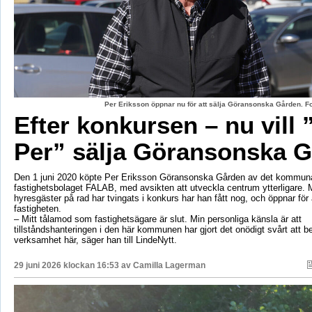
Per Eriksson öppnar nu för att sälja Göransonska Gården. F
Efter konkursen – nu vill 
Per” sälja Göransonska 
Den 1 juni 2020 köpte Per Eriksson Göransonska Gården av det kommun
fastighetsbolaget FALAB, med avsikten att utveckla centrum ytterligare. M
hyresgäster på rad har tvingats i konkurs har han fått nog, och öppnar för a
fastigheten.
– Mitt tålamod som fastighetsägare är slut. Min personliga känsla är att
tillståndshanteringen i den här kommunen har gjort det onödigt svårt att b
verksamhet här, säger han till LindeNytt.
29 juni 2026 klockan 16:53 av
Camilla Lagerman