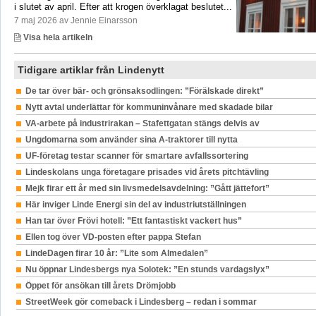
i slutet av april. Efter att krogen överklagat beslutet...
7 maj 2026 av Jennie Einarsson
Visa hela artikeln
Tidigare artiklar från Lindenytt
De tar över bär- och grönsaksodlingen: ”Förälskade direkt”
Nytt avtal underlättar för kommuninvånare med skadade bilar
VA-arbete på industrirakan – Stafettgatan stängs delvis av
Ungdomarna som använder sina A-traktorer till nytta
UF-företag testar scanner för smartare avfallssortering
Lindeskolans unga företagare prisades vid årets pitchtävling
Mejk firar ett år med sin livsmedelsavdelning: ”Gått jättefort”
Här inviger Linde Energi sin del av industriutställningen
Han tar över Frövi hotell: ”Ett fantastiskt vackert hus”
Ellen tog över VD-posten efter pappa Stefan
LindeDagen firar 10 år: ”Lite som Almedalen”
Nu öppnar Lindesbergs nya Solotek: ”En stunds vardagslyx”
Öppet för ansökan till årets Drömjobb
StreetWeek gör comeback i Lindesberg – redan i sommar