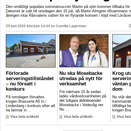
Den omåttligt populära sommarsuccén Martin på sjön kommer tillbaka för e
Datumet är satt till onsdagen den 15 juli, då Martin Almgren tillsammans
återigen intar Råsvalens vatten för en flytande konsert i höjd med Lövåse
29 juni 2026 klockan 14:44 av
Camilla Lagerman
Förlorade
Nu ska Mosebacke
Krog ut
serveringstillståndet
utredas på nytt för
serverin
– nu försatt i
verksamhet
väntan p
konkurs
dom
För närmare 15 år sedan
lades vårdverksamheten på
På torsdagen försattes
Nu står det 
det tidigare äldreboendet
krogen Brasserie All In i
kammarrätt
Mosebacke i Vedevåg ner.
Lindesberg i konkurs efter att
tillfälliga
Nu ...
ha lämnat in ...
krogen Bras
Visa hela artikeln
Visa hela artikeln
Visa hela