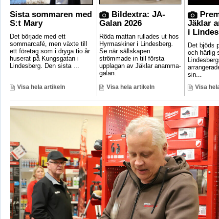
Sista sommaren med
Bildextra: JA-
Prem
S:t Mary
Galan 2026
Jäklar 
i Linde
Det började med ett
Röda mattan rullades ut hos
sommarcafé, men växte till
Hyrmaskiner i Lindesberg.
Det bjöds p
ett företag som i dryga tio år
Se när sällskapen
och härlig
huserat på Kungsgatan i
strömmade in till första
Lindesber
Lindesberg. Den sista ...
upplagan av Jäklar anamma-
arrangerad
galan.
sin...
Visa hela artikeln
Visa hela artikeln
Visa hela