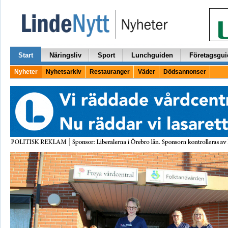
Start
Näringsliv
Sport
Lunchguiden
Företagsgui
Nyheter
Nyhetsarkiv
Restauranger
Väder
Dödsannonser