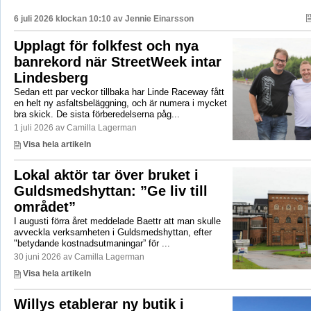
6 juli 2026 klockan 10:10 av
Jennie Einarsson
Upplagt för folkfest och nya
banrekord när StreetWeek intar
Lindesberg
Sedan ett par veckor tillbaka har Linde Raceway fått
en helt ny asfaltsbeläggning, och är numera i mycket
bra skick. De sista förberedelserna påg...
1 juli 2026 av Camilla Lagerman
Visa hela artikeln
Lokal aktör tar över bruket i
Guldsmedshyttan: ”Ge liv till
området”
I augusti förra året meddelade Baettr att man skulle
avveckla verksamheten i Guldsmedshyttan, efter
"betydande kostnadsutmaningar” för ...
30 juni 2026 av Camilla Lagerman
Visa hela artikeln
Willys etablerar ny butik i