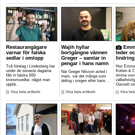
Restaurangägare
Wajih hyllar
Emma
varnar för falska
bortgångne vännen
leder o
sedlar i omlopp
Greger – samlar in
lindring
pengar i hans namn
Två företag i Lindesberg har
Hos Emma 
under de senaste dagarna
Kotten & C
När Greger Nilsson avled i
fått in falska 500-
ömma vovv
mars, var det många som
kronorssedlar, något man
välbehövli
deltog i sorgen efter hans ...
upptä...
Oavsett om
Visa hela artikeln
Visa hela artikeln
Visa hela