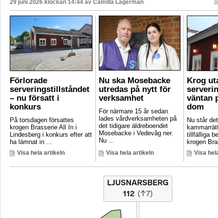
29 juni 2026 klockan 14:44 av
Camilla Lagerman
Förlorade
Nu ska Mosebacke
Krog ut
serveringstillståndet
utredas på nytt för
serverin
– nu försatt i
verksamhet
väntan p
konkurs
dom
För närmare 15 år sedan
lades vårdverksamheten på
På torsdagen försattes
Nu står det 
det tidigare äldreboendet
krogen Brasserie All In i
kammarrätt
Mosebacke i Vedevåg ner.
Lindesberg i konkurs efter att
tillfälliga
Nu ...
ha lämnat in ...
krogen Bras
Visa hela artikeln
Visa hela artikeln
Visa hela