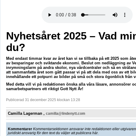
Nyhetsåret 2025 – Vad mi
du?
Med endast timmar kvar av året kan vi se tillbaka på ett 2025 som åt
av besparingar och sviktande ekonomi. Beslut om nedläggning av V
inrymningslarm på andra skolor, nya vårdcentraler och så en strålande
att sammanfatta året som gått passar vi på att dela med oss av ett bil
innehållande ett potpurri av bilder på små och stora ögonblick från
Med detta vill vi på redaktionen önska alla våra läsare, annonsörer o
samarbetspartners ett riktigt Gott Nytt År!
Publicerad 31 december 2025 klockan 13:28
Camilla Lagerman ,
camilla@lindenytt.com
Kommentarer
Kommentarsektionen ansvarar inte redaktionen eller utgivaren f
juridiskt ansvarig för den text du väljer att publicera här.