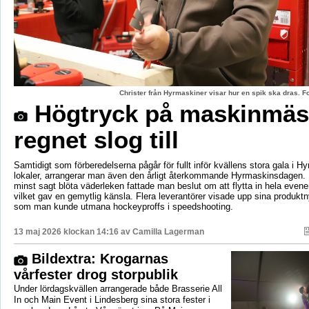
Christer från Hyrmaskiner visar hur en spik ska dras. 
Högtryck på maskinmäs
regnet slog till
Samtidigt som förberedelserna pågår för fullt inför kvällens stora gala i H
lokaler, arrangerar man även den årligt återkommande Hyrmaskinsdagen.
minst sagt blöta väderleken fattade man beslut om att flytta in hela even
vilket gav en gemytlig känsla. Flera leverantörer visade upp sina produktn
som man kunde utmana hockeyproffs i speedshooting.
13 maj 2026 klockan 14:16 av
Camilla Lagerman
Bildextra: Krogarnas
vårfester drog storpublik
Under lördagskvällen arrangerade både Brasserie All
In och Main Event i Lindesberg sina stora fester i