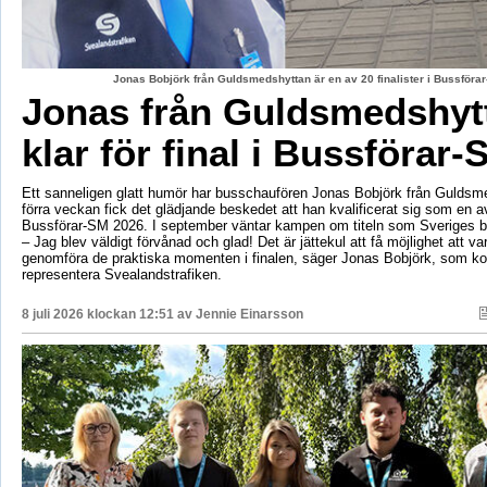
Jonas Bobjörk från Guldsmedshyttan är en av 20 finalister i Bussförar
Jonas från Guldsmedshyt
klar för final i Bussförar-
Ett sanneligen glatt humör har busschaufören Jonas Bobjörk från Guldsm
förra veckan fick det glädjande beskedet att han kvalificerat sig som en av 
Bussförar-SM 2026. I september väntar kampen om titeln som Sveriges b
– Jag blev väldigt förvånad och glad! Det är jättekul att få möjlighet att v
genomföra de praktiska momenten i finalen, säger Jonas Bobjörk, som 
representera Svealandstrafiken.
8 juli 2026 klockan 12:51 av
Jennie Einarsson