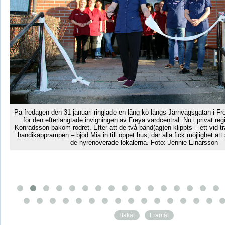
På fredagen den 31 januari ringlade en lång kö längs Järnvägsgatan i Frö
för den efterlängtade invigningen av Freya vårdcentral. Nu i privat re
s
Konradsson bakom rodret. Efter att de två band(ag)en klippts – ett vid tr
g.
handikapprampen – bjöd Mia in till öppet hus, där alla fick möjlighet att
de nyrenoverade lokalerna. Foto: Jennie Einarsson
Bakåt
Framåt