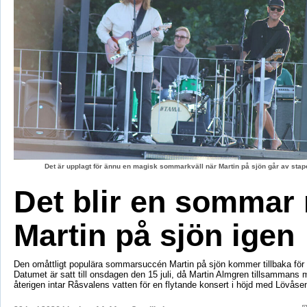
Det är upplagt för ännu en magisk sommarkväll när Martin på sjön går av stape
Det blir en sommar
Martin på sjön igen
Den omåttligt populära sommarsuccén Martin på sjön kommer tillbaka för e
Datumet är satt till onsdagen den 15 juli, då Martin Almgren tillsammans
återigen intar Råsvalens vatten för en flytande konsert i höjd med Lövåse