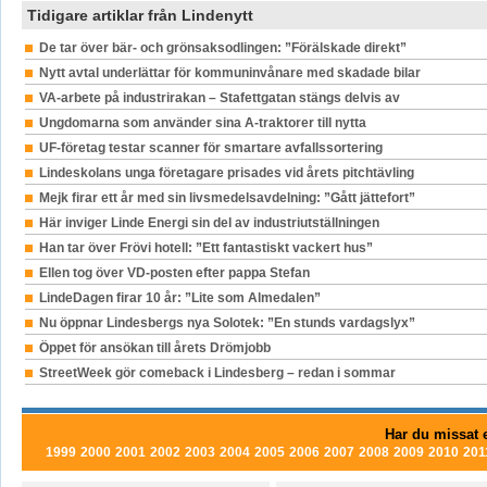
Tidigare artiklar från Lindenytt
De tar över bär- och grönsaksodlingen: ”Förälskade direkt”
Nytt avtal underlättar för kommuninvånare med skadade bilar
VA-arbete på industrirakan – Stafettgatan stängs delvis av
Ungdomarna som använder sina A-traktorer till nytta
UF-företag testar scanner för smartare avfallssortering
Lindeskolans unga företagare prisades vid årets pitchtävling
Mejk firar ett år med sin livsmedelsavdelning: ”Gått jättefort”
Här inviger Linde Energi sin del av industriutställningen
Han tar över Frövi hotell: ”Ett fantastiskt vackert hus”
Ellen tog över VD-posten efter pappa Stefan
LindeDagen firar 10 år: ”Lite som Almedalen”
Nu öppnar Lindesbergs nya Solotek: ”En stunds vardagslyx”
Öppet för ansökan till årets Drömjobb
StreetWeek gör comeback i Lindesberg – redan i sommar
Har du missat e
1999
2000
2001
2002
2003
2004
2005
2006
2007
2008
2009
2010
201