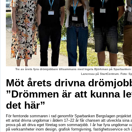
Tre av årets fyra drömjobbare tillsammans med Ingela Björkman på Sparbanken
Lancreau på StartCentrum. Foto: 
Möt årets drivna drömjob
”Drömmen är att kunna le
det här”
För femtonde sommaren i rad genomför Sparbanken Bergslagen projektet 
ett antal drivna ungdomar i åldern 17–22 år får chansen att utveckla sina 
prova på att driva eget företag som sommarjobb. I år har fyra ungdomar va
på verksamheter inom design, grafisk formgivning, fastighetsservice och å