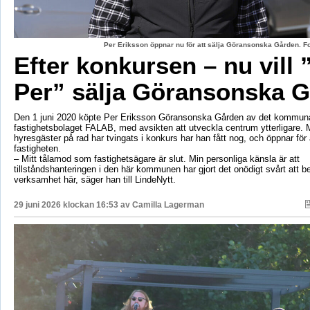
Per Eriksson öppnar nu för att sälja Göransonska Gården. F
Efter konkursen – nu vill 
Per” sälja Göransonska 
Den 1 juni 2020 köpte Per Eriksson Göransonska Gården av det kommun
fastighetsbolaget FALAB, med avsikten att utveckla centrum ytterligare. M
hyresgäster på rad har tvingats i konkurs har han fått nog, och öppnar för a
fastigheten.
– Mitt tålamod som fastighetsägare är slut. Min personliga känsla är att
tillståndshanteringen i den här kommunen har gjort det onödigt svårt att b
verksamhet här, säger han till LindeNytt.
29 juni 2026 klockan 16:53 av
Camilla Lagerman