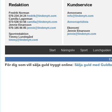
Redaktion
Kundservice
Fredrik Norman
Annonsera
076-234 24 24
fredrik@lindenytt.com
info@lindenytt.com
Camilla Lagerman
073-536 63 56
camilla@lindenytt.com
Annonsprislista
Jennie Einarsson
076-185 86 85
jennie@lindenytt.com
Ekonomi
Jennie Einarsson
Sportredaktion
jennie@lindenytt.com
Timmy Lundegård
timmy@lindenytt.com
Start
Näringsliv
Sport
Lunchguiden
Ex
För dig som vill sälja guld tryggt online:
Sälja guld med Guldb