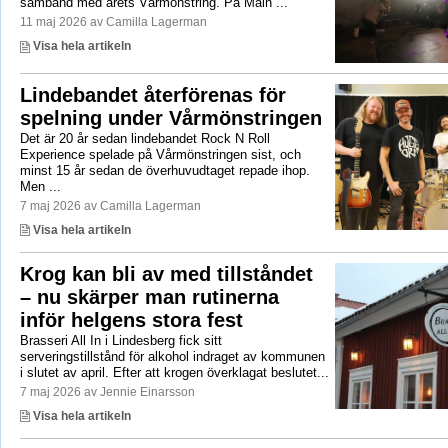
samband med årets Vårmönstring. På Main ...
11 maj 2026 av Camilla Lagerman
Visa hela artikeln
Lindebandet återförenas för
spelning under Vårmönstringen
Det är 20 år sedan lindebandet Rock N Roll
Experience spelade på Vårmönstringen sist, och
minst 15 år sedan de överhuvudtaget repade ihop.
Men ...
7 maj 2026 av Camilla Lagerman
Visa hela artikeln
Krog kan bli av med tillståndet
– nu skärper man rutinerna
inför helgens stora fest
Brasseri All In i Lindesberg fick sitt
serveringstillstånd för alkohol indraget av kommunen
i slutet av april. Efter att krogen överklagat beslutet...
7 maj 2026 av Jennie Einarsson
Visa hela artikeln