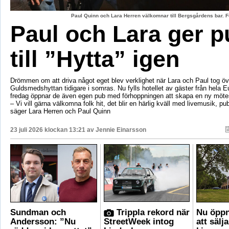
Paul Quinn och Lara Herren välkomnar till Bergsgårdens bar. F
Paul och Lara ger p
till ”Hytta” igen
Drömmen om att driva något eget blev verklighet när Lara och Paul tog öv
Guldsmedshyttan tidigare i somras. Nu fylls hotellet av gäster från hela 
fredag öppnar de även egen pub med förhoppningen att skapa en ny mötes
– Vi vill gärna välkomna folk hit, det blir en härlig kväll med livemusik, p
säger Lara Herren och Paul Quinn
23 juli 2026 klockan 13:21 av
Jennie Einarsson
Sundman och
Trippla rekord när
Nu öppn
Andersson: ”Nu
StreetWeek intog
att sälj