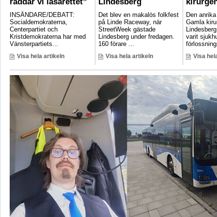
räddar vi lasarettet”
Lindesberg
kirurge
INSÄNDARE/DEBATT:
Det blev en makalös folkfest
Den anrik
Socialdemokraterna,
på Linde Raceway, när
Gamla kirur
Centerpartiet och
StreetWeek gästade
Lindesberg 
Kristdemokraterna har med
Lindesberg under fredagen.
varit sjukh
Vänsterpartiets...
160 förare ...
förlossnings
Visa hela artikeln
Visa hela artikeln
Visa hela