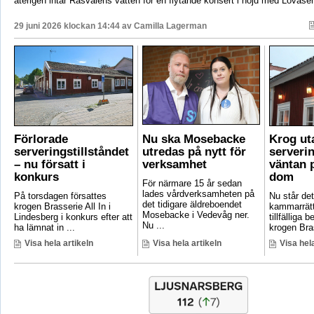
återigen intar Råsvalens vatten för en flytande konsert i höjd med Lövåse
29 juni 2026 klockan 14:44 av
Camilla Lagerman
Förlorade
Nu ska Mosebacke
Krog ut
serveringstillståndet
utredas på nytt för
serverin
– nu försatt i
verksamhet
väntan p
konkurs
dom
För närmare 15 år sedan
lades vårdverksamheten på
På torsdagen försattes
Nu står det 
det tidigare äldreboendet
krogen Brasserie All In i
kammarrätt
Mosebacke i Vedevåg ner.
Lindesberg i konkurs efter att
tillfälliga
Nu ...
ha lämnat in ...
krogen Bras
Visa hela artikeln
Visa hela artikeln
Visa hela