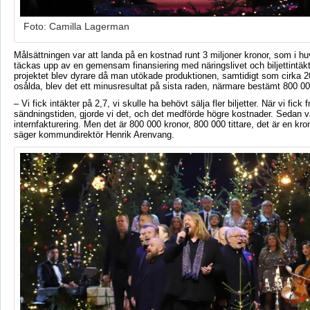
Foto: Camilla Lagerman
Målsättningen var att landa på en kostnad runt 3 miljoner kronor, som i h
täckas upp av en gemensam finansiering med näringslivet och biljettintäk
projektet blev dyrare då man utökade produktionen, samtidigt som cirka 200
osålda, blev det ett minusresultat på sista raden, närmare bestämt 800 00
– Vi fick intäkter på 2,7, vi skulle ha behövt sälja fler biljetter. När vi fick 
sändningstiden, gjorde vi det, och det medförde högre kostnader. Sedan v
internfakturering. Men det är 800 000 kronor, 800 000 tittare, det är en kron
säger kommundirektör Henrik Arenvang.