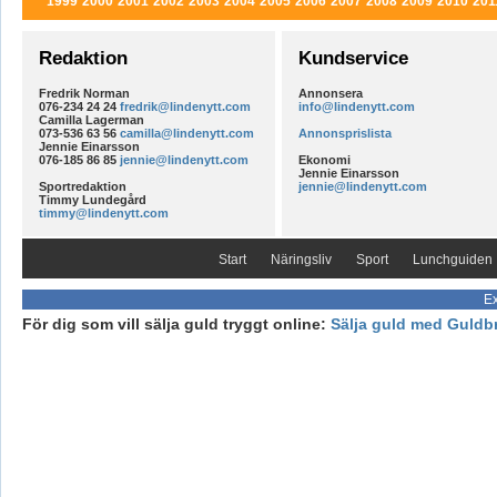
1999
2000
2001
2002
2003
2004
2005
2006
2007
2008
2009
2010
201
Redaktion
Kundservice
Fredrik Norman
Annonsera
076-234 24 24
fredrik@lindenytt.com
info@lindenytt.com
Camilla Lagerman
073-536 63 56
camilla@lindenytt.com
Annonsprislista
Jennie Einarsson
076-185 86 85
jennie@lindenytt.com
Ekonomi
Jennie Einarsson
Sportredaktion
jennie@lindenytt.com
Timmy Lundegård
timmy@lindenytt.com
Start
Näringsliv
Sport
Lunchguiden
Ex
För dig som vill sälja guld tryggt online:
Sälja guld med Guldb