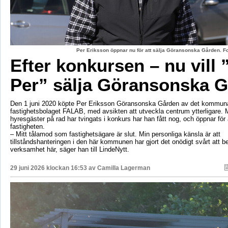
Per Eriksson öppnar nu för att sälja Göransonska Gården. F
Efter konkursen – nu vill 
Per” sälja Göransonska 
Den 1 juni 2020 köpte Per Eriksson Göransonska Gården av det kommun
fastighetsbolaget FALAB, med avsikten att utveckla centrum ytterligare. M
hyresgäster på rad har tvingats i konkurs har han fått nog, och öppnar för a
fastigheten.
– Mitt tålamod som fastighetsägare är slut. Min personliga känsla är att
tillståndshanteringen i den här kommunen har gjort det onödigt svårt att b
verksamhet här, säger han till LindeNytt.
29 juni 2026 klockan 16:53 av
Camilla Lagerman