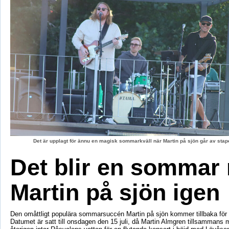
Det är upplagt för ännu en magisk sommarkväll när Martin på sjön går av stape
Det blir en sommar
Martin på sjön igen
Den omåttligt populära sommarsuccén Martin på sjön kommer tillbaka för e
Datumet är satt till onsdagen den 15 juli, då Martin Almgren tillsammans