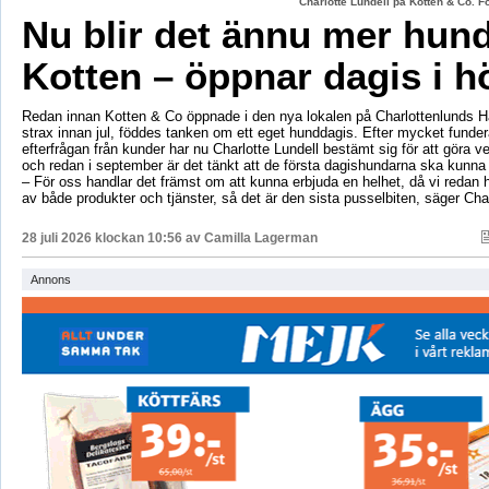
Charlotte Lundell på Kotten & Co. 
Nu blir det ännu mer hun
Kotten – öppnar dagis i h
Redan innan Kotten & Co öppnade i den nya lokalen på Charlottenlunds 
strax innan jul, föddes tanken om ett eget hunddagis. Efter mycket fund
efterfrågan från kunder har nu Charlotte Lundell bestämt sig för att göra ve
och redan i september är det tänkt att de första dagishundarna ska kunna
– För oss handlar det främst om att kunna erbjuda en helhet, då vi redan h
av både produkter och tjänster, så det är den sista pusselbiten, säger Char
28 juli 2026 klockan 10:56 av
Camilla Lagerman
Annons