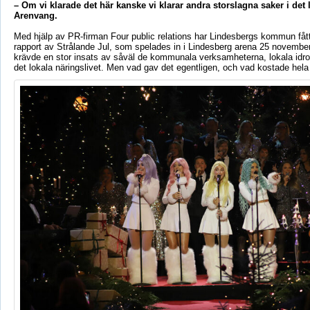
– Om vi klarade det här kanske vi klarar andra storslagna saker i det l
Arenvang.
Med hjälp av PR-firman Four public relations har Lindesbergs kommun fått 
rapport av Strålande Jul, som spelades in i Lindesberg arena 25 novemb
krävde en stor insats av såväl de kommunala verksamheterna, lokala idro
det lokala näringslivet. Men vad gav det egentligen, och vad kostade hela