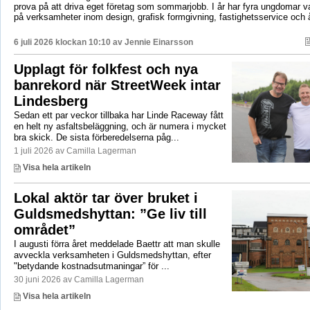
prova på att driva eget företag som sommarjobb. I år har fyra ungdomar va
på verksamheter inom design, grafisk formgivning, fastighetsservice och å
6 juli 2026 klockan 10:10 av
Jennie Einarsson
Upplagt för folkfest och nya
banrekord när StreetWeek intar
Lindesberg
Sedan ett par veckor tillbaka har Linde Raceway fått
en helt ny asfaltsbeläggning, och är numera i mycket
bra skick. De sista förberedelserna påg...
1 juli 2026 av Camilla Lagerman
Visa hela artikeln
Lokal aktör tar över bruket i
Guldsmedshyttan: ”Ge liv till
området”
I augusti förra året meddelade Baettr att man skulle
avveckla verksamheten i Guldsmedshyttan, efter
"betydande kostnadsutmaningar” för ...
30 juni 2026 av Camilla Lagerman
Visa hela artikeln