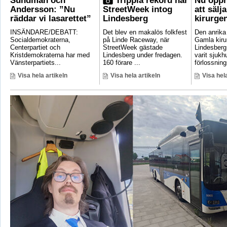
Sundman och
Trippla rekord när
Nu öppn
Andersson: ”Nu
StreetWeek intog
att sälj
räddar vi lasarettet”
Lindesberg
kirurge
INSÄNDARE/DEBATT:
Det blev en makalös folkfest
Den anrik
Socialdemokraterna,
på Linde Raceway, när
Gamla kirur
Centerpartiet och
StreetWeek gästade
Lindesberg 
Kristdemokraterna har med
Lindesberg under fredagen.
varit sjukh
Vänsterpartiets...
160 förare ...
förlossnings
Visa hela artikeln
Visa hela artikeln
Visa hela