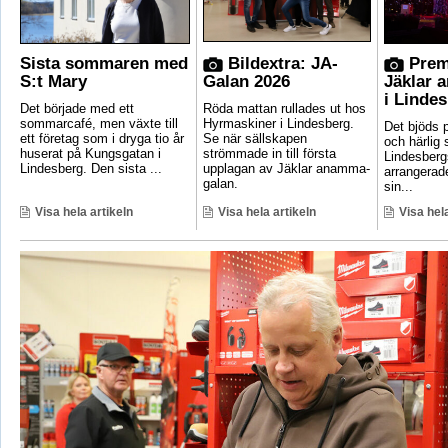
Sista sommaren med
Bildextra: JA-
Prem
S:t Mary
Galan 2026
Jäklar 
i Linde
Det började med ett
Röda mattan rullades ut hos
sommarcafé, men växte till
Hyrmaskiner i Lindesberg.
Det bjöds p
ett företag som i dryga tio år
Se när sällskapen
och härlig
huserat på Kungsgatan i
strömmade in till första
Lindesber
Lindesberg. Den sista ...
upplagan av Jäklar anamma-
arrangerad
galan.
sin...
Visa hela artikeln
Visa hela artikeln
Visa hela