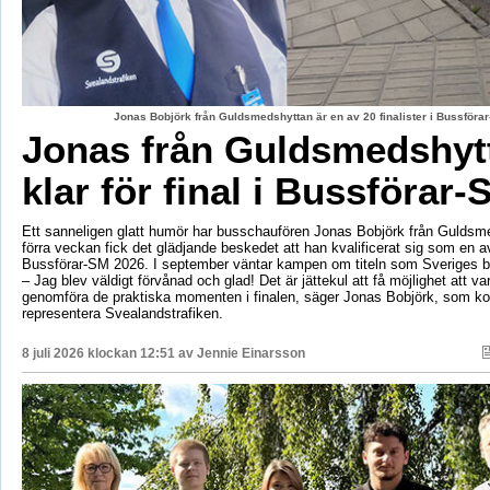
Jonas Bobjörk från Guldsmedshyttan är en av 20 finalister i Bussförar
Jonas från Guldsmedshyt
klar för final i Bussförar-
Ett sanneligen glatt humör har busschaufören Jonas Bobjörk från Guldsm
förra veckan fick det glädjande beskedet att han kvalificerat sig som en av 
Bussförar-SM 2026. I september väntar kampen om titeln som Sveriges b
– Jag blev väldigt förvånad och glad! Det är jättekul att få möjlighet att v
genomföra de praktiska momenten i finalen, säger Jonas Bobjörk, som 
representera Svealandstrafiken.
8 juli 2026 klockan 12:51 av
Jennie Einarsson