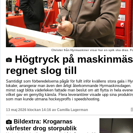
Christer från Hyrmaskiner visar hur en spik ska dras. 
Högtryck på maskinmäs
regnet slog till
Samtidigt som förberedelserna pågår för fullt inför kvällens stora gala i H
lokaler, arrangerar man även den årligt återkommande Hyrmaskinsdagen.
minst sagt blöta väderleken fattade man beslut om att flytta in hela even
vilket gav en gemytlig känsla. Flera leverantörer visade upp sina produktn
som man kunde utmana hockeyproffs i speedshooting.
13 maj 2026 klockan 14:16 av
Camilla Lagerman
Bildextra: Krogarnas
vårfester drog storpublik