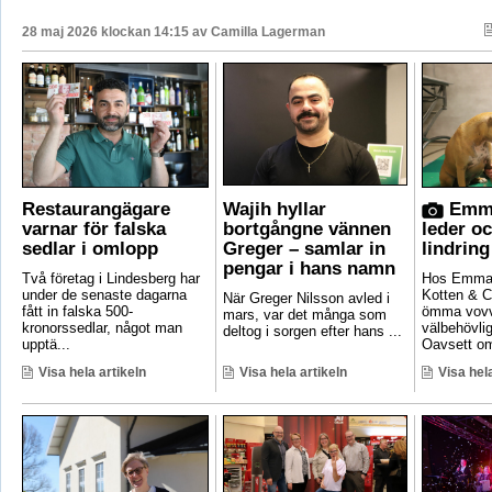
28 maj 2026 klockan 14:15 av
Camilla Lagerman
Restaurangägare
Wajih hyllar
Emma
varnar för falska
bortgångne vännen
leder o
sedlar i omlopp
Greger – samlar in
lindring
pengar i hans namn
Två företag i Lindesberg har
Hos Emma 
under de senaste dagarna
Kotten & C
När Greger Nilsson avled i
fått in falska 500-
ömma vovv
mars, var det många som
kronorssedlar, något man
välbehövli
deltog i sorgen efter hans ...
upptä...
Oavsett om
Visa hela artikeln
Visa hela artikeln
Visa hela