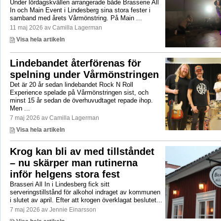
Under lördagskvällen arrangerade både Brasserie All
In och Main Event i Lindesberg sina stora fester i
samband med årets Vårmönstring. På Main ...
11 maj 2026 av Camilla Lagerman
Visa hela artikeln
Lindebandet återförenas för
spelning under Vårmönstringen
Det är 20 år sedan lindebandet Rock N Roll
Experience spelade på Vårmönstringen sist, och
minst 15 år sedan de överhuvudtaget repade ihop.
Men ...
7 maj 2026 av Camilla Lagerman
Visa hela artikeln
Krog kan bli av med tillståndet
– nu skärper man rutinerna
inför helgens stora fest
Brasseri All In i Lindesberg fick sitt
serveringstillstånd för alkohol indraget av kommunen
i slutet av april. Efter att krogen överklagat beslutet...
7 maj 2026 av Jennie Einarsson