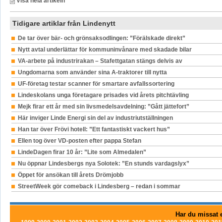
Visa hela artikeln
Tidigare artiklar från Lindenytt
De tar över bär- och grönsaksodlingen: ”Förälskade direkt”
Nytt avtal underlättar för kommuninvånare med skadade bilar
VA-arbete på industrirakan – Stafettgatan stängs delvis av
Ungdomarna som använder sina A-traktorer till nytta
UF-företag testar scanner för smartare avfallssortering
Lindeskolans unga företagare prisades vid årets pitchtävling
Mejk firar ett år med sin livsmedelsavdelning: ”Gått jättefort”
Här inviger Linde Energi sin del av industriutställningen
Han tar över Frövi hotell: ”Ett fantastiskt vackert hus”
Ellen tog över VD-posten efter pappa Stefan
LindeDagen firar 10 år: ”Lite som Almedalen”
Nu öppnar Lindesbergs nya Solotek: ”En stunds vardagslyx”
Öppet för ansökan till årets Drömjobb
StreetWeek gör comeback i Lindesberg – redan i sommar
Har du missat e