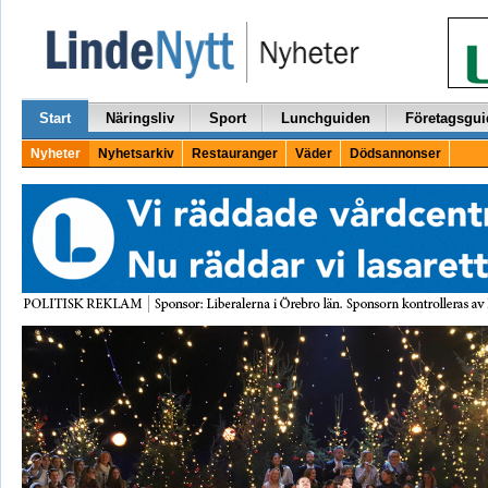
Start
Näringsliv
Sport
Lunchguiden
Företagsgui
Nyheter
Nyhetsarkiv
Restauranger
Väder
Dödsannonser