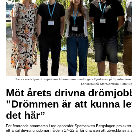
Tre av årets fyra drömjobbare tillsammans med Ingela Björkman på Sparbanken
Lancreau på StartCentrum. Foto: 
Möt årets drivna drömjob
”Drömmen är att kunna le
det här”
För femtonde sommaren i rad genomför Sparbanken Bergslagen projektet 
ett antal drivna ungdomar i åldern 17–22 år får chansen att utveckla sina 