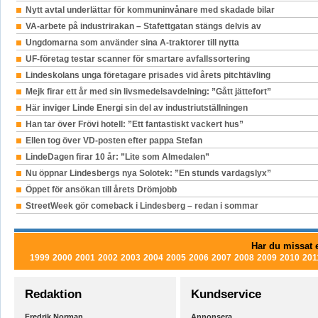
Nytt avtal underlättar för kommuninvånare med skadade bilar
VA-arbete på industrirakan – Stafettgatan stängs delvis av
Ungdomarna som använder sina A-traktorer till nytta
UF-företag testar scanner för smartare avfallssortering
Lindeskolans unga företagare prisades vid årets pitchtävling
Mejk firar ett år med sin livsmedelsavdelning: ”Gått jättefort”
Här inviger Linde Energi sin del av industriutställningen
Han tar över Frövi hotell: ”Ett fantastiskt vackert hus”
Ellen tog över VD-posten efter pappa Stefan
LindeDagen firar 10 år: ”Lite som Almedalen”
Nu öppnar Lindesbergs nya Solotek: ”En stunds vardagslyx”
Öppet för ansökan till årets Drömjobb
StreetWeek gör comeback i Lindesberg – redan i sommar
Har du missat e
1999
2000
2001
2002
2003
2004
2005
2006
2007
2008
2009
2010
201
Redaktion
Kundservice
Fredrik Norman
Annonsera