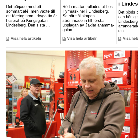
i Linde
Det började med ett
Röda mattan rullades ut hos
sommarcafé, men växte till
Hyrmaskiner i Lindesberg.
Det bjöds p
ett företag som i dryga tio år
Se när sällskapen
och härlig
huserat på Kungsgatan i
strömmade in till första
Lindesber
Lindesberg. Den sista ...
upplagan av Jäklar anamma-
arrangerad
galan.
sin...
Visa hela artikeln
Visa hela artikeln
Visa hela