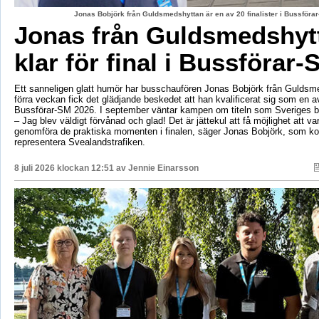
Jonas Bobjörk från Guldsmedshyttan är en av 20 finalister i Bussförar
Jonas från Guldsmedshyt
klar för final i Bussförar-
Ett sanneligen glatt humör har busschaufören Jonas Bobjörk från Guldsm
förra veckan fick det glädjande beskedet att han kvalificerat sig som en av 
Bussförar-SM 2026. I september väntar kampen om titeln som Sveriges b
– Jag blev väldigt förvånad och glad! Det är jättekul att få möjlighet att v
genomföra de praktiska momenten i finalen, säger Jonas Bobjörk, som 
representera Svealandstrafiken.
8 juli 2026 klockan 12:51 av
Jennie Einarsson