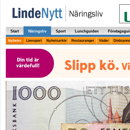
Start
Näringsliv
Sport
Lunchguiden
Företagsgui
Nyheter
Livesport
Nyhetsarkiv
Restauranger
Väder
Dödsanno