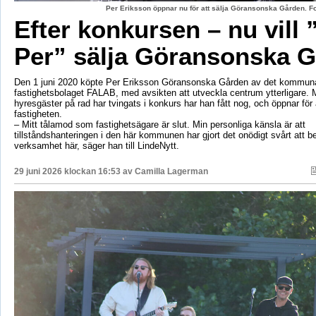
Per Eriksson öppnar nu för att sälja Göransonska Gården. F
Efter konkursen – nu vill 
Per” sälja Göransonska 
Den 1 juni 2020 köpte Per Eriksson Göransonska Gården av det kommun
fastighetsbolaget FALAB, med avsikten att utveckla centrum ytterligare. M
hyresgäster på rad har tvingats i konkurs har han fått nog, och öppnar för a
fastigheten.
– Mitt tålamod som fastighetsägare är slut. Min personliga känsla är att
tillståndshanteringen i den här kommunen har gjort det onödigt svårt att b
verksamhet här, säger han till LindeNytt.
29 juni 2026 klockan 16:53 av
Camilla Lagerman