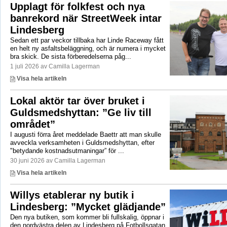
Upplagt för folkfest och nya
banrekord när StreetWeek intar
Lindesberg
Sedan ett par veckor tillbaka har Linde Raceway fått
en helt ny asfaltsbeläggning, och är numera i mycket
bra skick. De sista förberedelserna påg...
1 juli 2026 av Camilla Lagerman
Visa hela artikeln
Lokal aktör tar över bruket i
Guldsmedshyttan: ”Ge liv till
området”
I augusti förra året meddelade Baettr att man skulle
avveckla verksamheten i Guldsmedshyttan, efter
"betydande kostnadsutmaningar” för ...
30 juni 2026 av Camilla Lagerman
Visa hela artikeln
Willys etablerar ny butik i
Lindesberg: ”Mycket glädjande”
Den nya butiken, som kommer bli fullskalig, öppnar i
den nordvästra delen av Lindesberg på Fotbollsgatan