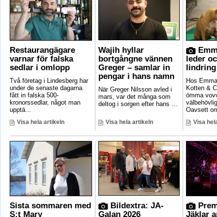
Restaurangägare
Wajih hyllar
Emma
varnar för falska
bortgångne vännen
leder o
sedlar i omlopp
Greger – samlar in
lindring
pengar i hans namn
Två företag i Lindesberg har
Hos Emma 
under de senaste dagarna
Kotten & C
När Greger Nilsson avled i
fått in falska 500-
ömma vovv
mars, var det många som
kronorssedlar, något man
välbehövli
deltog i sorgen efter hans ...
upptä...
Oavsett om
Visa hela artikeln
Visa hela artikeln
Visa hela
Sista sommaren med
Bildextra: JA-
Prem
S:t Mary
Galan 2026
Jäklar 