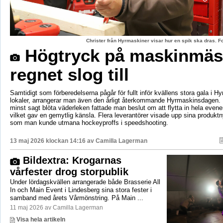
Christer från Hyrmaskiner visar hur en spik ska dras. 
Högtryck på maskinmäs
regnet slog till
Samtidigt som förberedelserna pågår för fullt inför kvällens stora gala i H
lokaler, arrangerar man även den årligt återkommande Hyrmaskinsdagen.
minst sagt blöta väderleken fattade man beslut om att flytta in hela even
vilket gav en gemytlig känsla. Flera leverantörer visade upp sina produktn
som man kunde utmana hockeyproffs i speedshooting.
13 maj 2026 klockan 14:16 av
Camilla Lagerman
Bildextra: Krogarnas
vårfester drog storpublik
Under lördagskvällen arrangerade både Brasserie All
In och Main Event i Lindesberg sina stora fester i
samband med årets Vårmönstring. På Main ...
11 maj 2026 av Camilla Lagerman
Visa hela artikeln