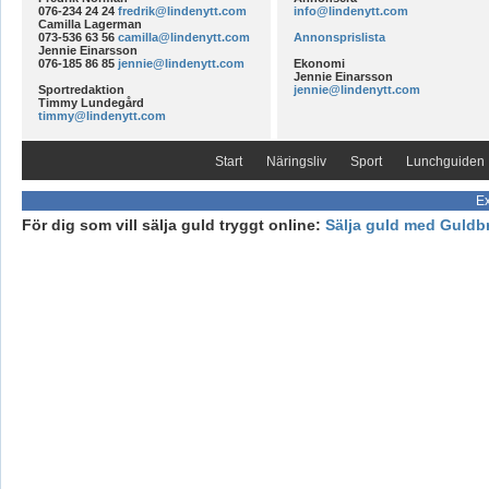
076-234 24 24
fredrik@lindenytt.com
info@lindenytt.com
Camilla Lagerman
073-536 63 56
camilla@lindenytt.com
Annonsprislista
Jennie Einarsson
076-185 86 85
jennie@lindenytt.com
Ekonomi
Jennie Einarsson
Sportredaktion
jennie@lindenytt.com
Timmy Lundegård
timmy@lindenytt.com
Start
Näringsliv
Sport
Lunchguiden
Ex
För dig som vill sälja guld tryggt online:
Sälja guld med Guldb