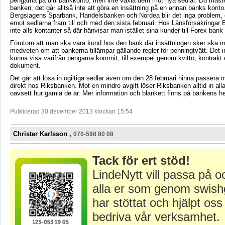
pengarna på ditt bankkonto, men inte växla dem mot nya sedlar. Du måst
banken, det går alltså inte att göra en insättning på en annan banks konto
Bergslagens Sparbank, Handelsbanken och Nordea blir det inga problem,
emot sedlarna fram till och med den sista februari. Hos Länsförsäkringar
inte alls kontanter så där hänvisar man istället sina kunder till Forex bank 
Förutom att man ska vara kund hos den bank där insättningen sker ska 
medveten om att bankerna tillämpar gällande regler för penningtvätt. Det i
kunna visa varifrån pengarna kommit, till exempel genom kvitto, kontrakt e
dokument.
Det går att lösa in ogiltiga sedlar även om den 28 februari hinna passera 
direkt hos Riksbanken. Mot en mindre avgift löser Riksbanken alltid in alla 
oavsett hur gamla de är. Mer information och blankett finns på bankens h
Publicerad 30 december 2013 klockan 15:54
Christer Karlsson ,
070-598 80 08
Tack för ert stöd!
LindeNytt vill passa på o
alla er som genom swish
har stöttat och hjälpt oss 
bedriva vår verksamhet.