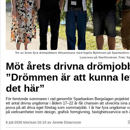
Tre av årets fyra drömjobbare tillsammans med Ingela Björkman på Sparbanken
Lancreau på StartCentrum. Foto: 
Möt årets drivna drömjob
”Drömmen är att kunna le
det här”
För femtonde sommaren i rad genomför Sparbanken Bergslagen projektet 
ett antal drivna ungdomar i åldern 17–22 år får chansen att utveckla sina 
prova på att driva eget företag som sommarjobb. I år har fyra ungdomar va
på verksamheter inom design, grafisk formgivning, fastighetsservice och å
6 juli 2026 klockan 10:10 av
Jennie Einarsson