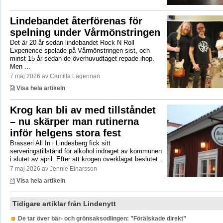
Lindebandet återförenas för
spelning under Vårmönstringen
Det är 20 år sedan lindebandet Rock N Roll
Experience spelade på Vårmönstringen sist, och
minst 15 år sedan de överhuvudtaget repade ihop.
Men ...
7 maj 2026 av Camilla Lagerman
Visa hela artikeln
Krog kan bli av med tillståndet
– nu skärper man rutinerna
inför helgens stora fest
Brasseri All In i Lindesberg fick sitt
serveringstillstånd för alkohol indraget av kommunen
i slutet av april. Efter att krogen överklagat beslutet...
7 maj 2026 av Jennie Einarsson
Visa hela artikeln
Tidigare artiklar från Lindenytt
De tar över bär- och grönsaksodlingen: ”Förälskade direkt”