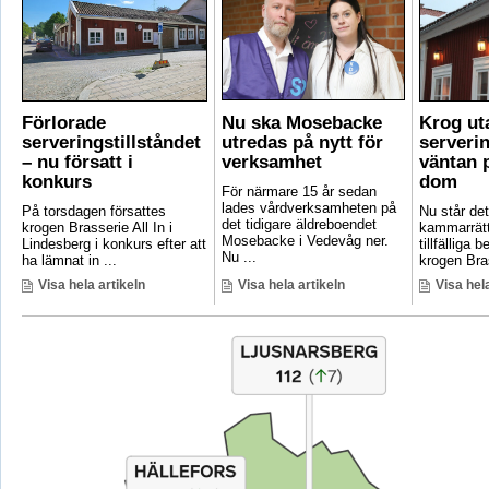
Förlorade
Nu ska Mosebacke
Krog ut
serveringstillståndet
utredas på nytt för
serverin
– nu försatt i
verksamhet
väntan p
konkurs
dom
För närmare 15 år sedan
lades vårdverksamheten på
På torsdagen försattes
Nu står det 
det tidigare äldreboendet
krogen Brasserie All In i
kammarrätt
Mosebacke i Vedevåg ner.
Lindesberg i konkurs efter att
tillfälliga
Nu ...
ha lämnat in ...
krogen Bras
Visa hela artikeln
Visa hela artikeln
Visa hela