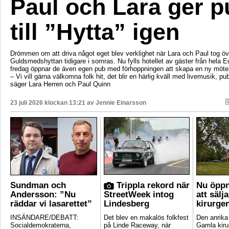
Paul och Lara ger p
till ”Hytta” igen
Drömmen om att driva något eget blev verklighet när Lara och Paul tog öv
Guldsmedshyttan tidigare i somras. Nu fylls hotellet av gäster från hela 
fredag öppnar de även egen pub med förhoppningen att skapa en ny mötes
– Vi vill gärna välkomna folk hit, det blir en härlig kväll med livemusik, p
säger Lara Herren och Paul Quinn
23 juli 2026 klockan 13:21 av
Jennie Einarsson
Sundman och
Trippla rekord när
Nu öppn
Andersson: ”Nu
StreetWeek intog
att sälj
räddar vi lasarettet”
Lindesberg
kirurge
INSÄNDARE/DEBATT:
Det blev en makalös folkfest
Den anrik
Socialdemokraterna,
på Linde Raceway, när
Gamla kirur