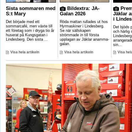
Sista sommaren med
Bildextra: JA-
Prem
S:t Mary
Galan 2026
Jäklar 
i Linde
Det började med ett
Röda mattan rullades ut hos
sommarcafé, men växte till
Hyrmaskiner i Lindesberg.
Det bjöds p
ett företag som i dryga tio år
Se när sällskapen
och härlig
huserat på Kungsgatan i
strömmade in till första
Lindesber
Lindesberg. Den sista ...
upplagan av Jäklar anamma-
arrangerad
galan.
sin...
Visa hela artikeln
Visa hela artikeln
Visa hela