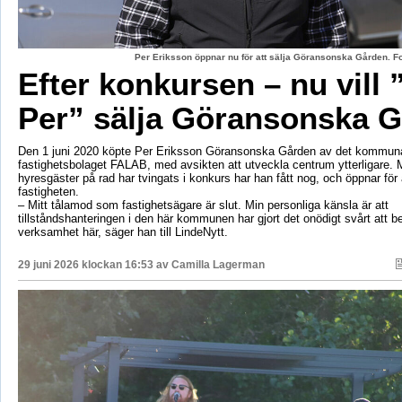
Per Eriksson öppnar nu för att sälja Göransonska Gården. F
Efter konkursen – nu vill 
Per” sälja Göransonska 
Den 1 juni 2020 köpte Per Eriksson Göransonska Gården av det kommun
fastighetsbolaget FALAB, med avsikten att utveckla centrum ytterligare. M
hyresgäster på rad har tvingats i konkurs har han fått nog, och öppnar för a
fastigheten.
– Mitt tålamod som fastighetsägare är slut. Min personliga känsla är att
tillståndshanteringen i den här kommunen har gjort det onödigt svårt att b
verksamhet här, säger han till LindeNytt.
29 juni 2026 klockan 16:53 av
Camilla Lagerman