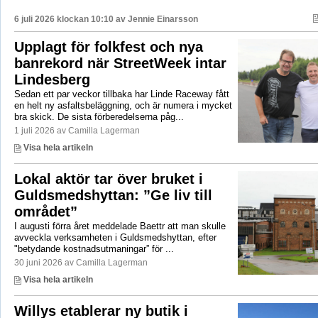
6 juli 2026 klockan 10:10 av
Jennie Einarsson
Upplagt för folkfest och nya
banrekord när StreetWeek intar
Lindesberg
Sedan ett par veckor tillbaka har Linde Raceway fått
en helt ny asfaltsbeläggning, och är numera i mycket
bra skick. De sista förberedelserna påg...
1 juli 2026 av Camilla Lagerman
Visa hela artikeln
Lokal aktör tar över bruket i
Guldsmedshyttan: ”Ge liv till
området”
I augusti förra året meddelade Baettr att man skulle
avveckla verksamheten i Guldsmedshyttan, efter
"betydande kostnadsutmaningar” för ...
30 juni 2026 av Camilla Lagerman
Visa hela artikeln
Willys etablerar ny butik i