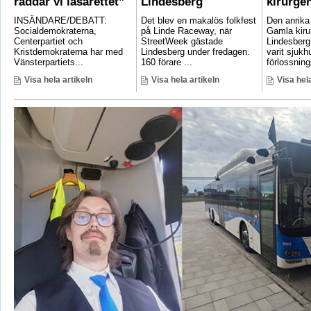
räddar vi lasarettet”
Lindesberg
kirurge
INSÄNDARE/DEBATT:
Det blev en makalös folkfest
Den anrik
Socialdemokraterna,
på Linde Raceway, när
Gamla kirur
Centerpartiet och
StreetWeek gästade
Lindesberg 
Kristdemokraterna har med
Lindesberg under fredagen.
varit sjukh
Vänsterpartiets...
160 förare ...
förlossnings
Visa hela artikeln
Visa hela artikeln
Visa hela