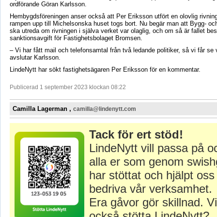
ordförande Göran Karlsson.
Hembygdsföreningen anser också att Per Eriksson utfört en olovlig rivnin
rampen upp till Michelsonska huset togs bort. Nu begär man att Bygg- o
ska utreda om rivningen i själva verket var olaglig, och om så är fallet be
sanktionsavgift för Fastighetsbolaget Bromsen.
– Vi har fått mail och telefonsamtal från två ledande politiker, så vi får s
avslutar Karlsson.
LindeNytt har sökt fastighetsägaren Per Eriksson för en kommentar.
Publicerad 1 september 2023 klockan 08:22
Camilla Lagerman ,
camilla@lindenytt.com
Tack för ert stöd!
LindeNytt vill passa på o
alla er som genom swish
har stöttat och hjälpt oss 
bedriva vår verksamhet.
Era gåvor gör skillnad. Vi
också stötta LindeNytt?