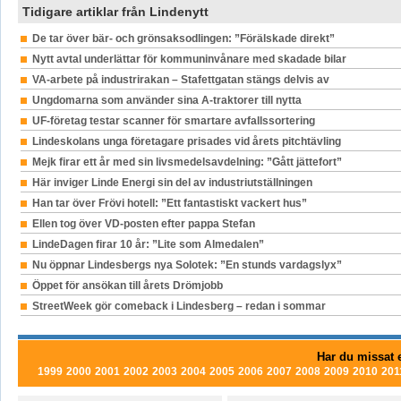
Tidigare artiklar från Lindenytt
De tar över bär- och grönsaksodlingen: ”Förälskade direkt”
Nytt avtal underlättar för kommuninvånare med skadade bilar
VA-arbete på industrirakan – Stafettgatan stängs delvis av
Ungdomarna som använder sina A-traktorer till nytta
UF-företag testar scanner för smartare avfallssortering
Lindeskolans unga företagare prisades vid årets pitchtävling
Mejk firar ett år med sin livsmedelsavdelning: ”Gått jättefort”
Här inviger Linde Energi sin del av industriutställningen
Han tar över Frövi hotell: ”Ett fantastiskt vackert hus”
Ellen tog över VD-posten efter pappa Stefan
LindeDagen firar 10 år: ”Lite som Almedalen”
Nu öppnar Lindesbergs nya Solotek: ”En stunds vardagslyx”
Öppet för ansökan till årets Drömjobb
StreetWeek gör comeback i Lindesberg – redan i sommar
Har du missat e
1999
2000
2001
2002
2003
2004
2005
2006
2007
2008
2009
2010
201