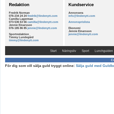
Redaktion
Kundservice
Fredrik Norman
Annonsera
076-234 24 24
fredrik@lindenytt.com
info@lindenytt.com
Camilla Lagerman
073-536 63 56
camilla@lindenytt.com
Annonsprislista
Jennie Einarsson
076-185 86 85
jennie@lindenytt.com
Ekonomi
Jennie Einarsson
Sportredaktion
jennie@lindenytt.com
Timmy Lundegård
timmy@lindenytt.com
Start
Näringsliv
Sport
Lunchguiden
Ex
För dig som vill sälja guld tryggt online:
Sälja guld med Guldb