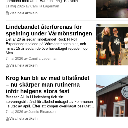
samband med årets Vårmönstring. På Main ...
11 maj 2026 av Camilla Lagerman
Visa hela artikeln
Lindebandet återförenas för
spelning under Vårmönstringen
Det är 20 år sedan lindebandet Rock N Roll
Experience spelade på Vårmönstringen sist, och
minst 15 år sedan de överhuvudtaget repade ihop.
Men ...
7 maj 2026 av Camilla Lagerman
Visa hela artikeln
Krog kan bli av med tillståndet
– nu skärper man rutinerna
inför helgens stora fest
Brasseri All In i Lindesberg fick sitt
serveringstillstånd för alkohol indraget av kommunen
i slutet av april. Efter att krogen överklagat beslutet...
7 maj 2026 av Jennie Einarsson
Visa hela artikeln