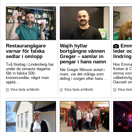
Restaurangägare
Wajih hyllar
Emma
varnar för falska
bortgångne vännen
leder o
sedlar i omlopp
Greger – samlar in
lindring
pengar i hans namn
Två företag i Lindesberg har
Hos Emma 
under de senaste dagarna
Kotten & C
När Greger Nilsson avled i
fått in falska 500-
ömma vovv
mars, var det många som
kronorssedlar, något man
välbehövli
deltog i sorgen efter hans ...
upptä...
Oavsett om
Visa hela artikeln
Visa hela artikeln
Visa hela