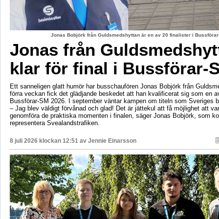
Jonas Bobjörk från Guldsmedshyttan är en av 20 finalister i Bussförar
Jonas från Guldsmedshyt
klar för final i Bussförar-
Ett sanneligen glatt humör har busschaufören Jonas Bobjörk från Guldsm
förra veckan fick det glädjande beskedet att han kvalificerat sig som en av 
Bussförar-SM 2026. I september väntar kampen om titeln som Sveriges b
– Jag blev väldigt förvånad och glad! Det är jättekul att få möjlighet att v
genomföra de praktiska momenten i finalen, säger Jonas Bobjörk, som 
representera Svealandstrafiken.
8 juli 2026 klockan 12:51 av
Jennie Einarsson