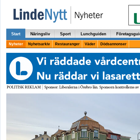
Start
Näringsliv
Sport
Lunchguiden
Företagsgui
Nyheter
Nyhetsarkiv
Restauranger
Väder
Dödsannonser