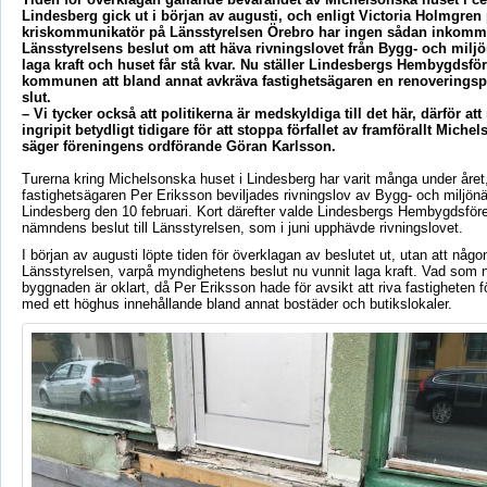
Lindesberg gick ut i början av augusti, och enligt Victoria Holmgren
kriskommunikatör på Länsstyrelsen Örebro har ingen sådan inkomm
Länsstyrelsens beslut om att häva rivningslovet från Bygg- och mil
laga kraft och huset får stå kvar. Nu ställer Lindesbergs Hembygdsfö
kommunen att bland annat avkräva fastighetsägaren en renoveringsp
slut.
– Vi tycker också att politikerna är medskyldiga till det här, därför a
ingripit betydligt tidigare för att stoppa förfallet av framförallt Miche
säger föreningens ordförande Göran Karlsson.
Turerna kring Michelsonska huset i Lindesberg har varit många under året
fastighetsägaren Per Eriksson beviljades rivningslov av Bygg- och miljön
Lindesberg den 10 februari. Kort därefter valde Lindesbergs Hembygdsföre
nämndens beslut till Länsstyrelsen, som i juni upphävde rivningslovet.
I början av augusti löpte tiden för överklagan av beslutet ut, utan att någo
Länsstyrelsen, varpå myndighetens beslut nu vunnit laga kraft. Vad som
byggnaden är oklart, då Per Eriksson hade för avsikt att riva fastigheten fö
med ett höghus innehållande bland annat bostäder och butikslokaler.