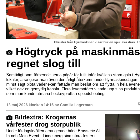
Christer från Hyrmaskiner visar hur en spik ska dras. 
Högtryck på maskinmäs
regnet slog till
Samtidigt som förberedelserna pågår för fullt inför kvällens stora gala i H
lokaler, arrangerar man även den årligt återkommande Hyrmaskinsdagen.
minst sagt blöta väderleken fattade man beslut om att flytta in hela even
vilket gav en gemytlig känsla. Flera leverantörer visade upp sina produktn
som man kunde utmana hockeyproffs i speedshooting.
13 maj 2026 klockan 14:16 av
Camilla Lagerman
Bildextra: Krogarnas
vårfester drog storpublik
Under lördagskvällen arrangerade både Brasserie All
In och Main Event i Lindesberg sina stora fester i