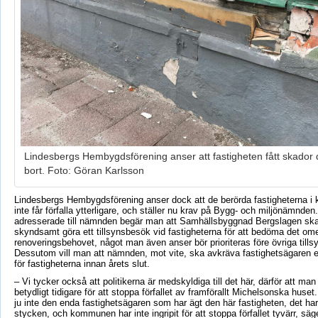
Lindesbergs Hembygdsförening anser att fastigheten fått skador 
bort. Foto: Göran Karlsson
Lindesbergs Hembygdsförening anser dock att de berörda fastigheterna i 
inte får förfalla ytterligare, och ställer nu krav på Bygg- och miljönämnden.
adresserade till nämnden begär man att Samhällsbyggnad Bergslagen ska 
skyndsamt göra ett tillsynsbesök vid fastigheterna för att bedöma det om
renoveringsbehovet, något man även anser bör prioriteras före övriga till
Dessutom vill man att nämnden, mot vite, ska avkräva fastighetsägaren e
för fastigheterna innan årets slut.
– Vi tycker också att politikerna är medskyldiga till det här, därför att man 
betydligt tidigare för att stoppa förfallet av framförallt Michelsonska huset
ju inte den enda fastighetsägaren som har ägt den här fastigheten, det har j
stycken, och kommunen har inte ingripit för att stoppa förfallet tyvärr, säg