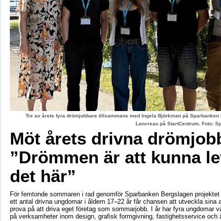
Tre av årets fyra drömjobbare tillsammans med Ingela Björkman på Sparbanken
Lancreau på StartCentrum. Foto: 
Möt årets drivna drömjob
”Drömmen är att kunna le
det här”
För femtonde sommaren i rad genomför Sparbanken Bergslagen projektet 
ett antal drivna ungdomar i åldern 17–22 år får chansen att utveckla sina 
prova på att driva eget företag som sommarjobb. I år har fyra ungdomar va
på verksamheter inom design, grafisk formgivning, fastighetsservice och å