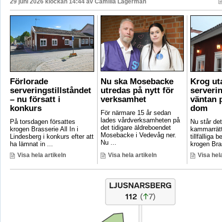
29 juni 2026 klockan 14:44 av
Camilla Lagerman
Förlorade
Nu ska Mosebacke
Krog ut
serveringstillståndet
utredas på nytt för
serverin
– nu försatt i
verksamhet
väntan p
konkurs
dom
För närmare 15 år sedan
lades vårdverksamheten på
På torsdagen försattes
Nu står det 
det tidigare äldreboendet
krogen Brasserie All In i
kammarrätt
Mosebacke i Vedevåg ner.
Lindesberg i konkurs efter att
tillfälliga
Nu ...
ha lämnat in ...
krogen Bras
Visa hela artikeln
Visa hela artikeln
Visa hela