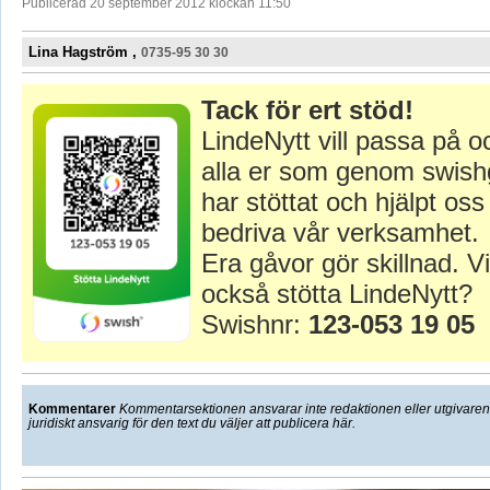
Publicerad 20 september 2012 klockan 11:50
Lina Hagström ,
0735-95 30 30
Tack för ert stöd!
LindeNytt vill passa på o
alla er som genom swish
har stöttat och hjälpt oss 
bedriva vår verksamhet.
Era gåvor gör skillnad. Vi
också stötta LindeNytt?
Swishnr:
123-053 19 05
Kommentarer
Kommentarsektionen ansvarar inte redaktionen eller utgivaren f
juridiskt ansvarig för den text du väljer att publicera här.