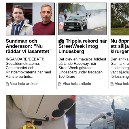
Sundman och
Trippla rekord när
Nu öppn
Andersson: ”Nu
StreetWeek intog
att sälj
räddar vi lasarettet”
Lindesberg
kirurge
INSÄNDARE/DEBATT:
Det blev en makalös folkfest
Den anrik
Socialdemokraterna,
på Linde Raceway, när
Gamla kirur
Centerpartiet och
StreetWeek gästade
Lindesberg 
Kristdemokraterna har med
Lindesberg under fredagen.
varit sjukh
Vänsterpartiets...
160 förare ...
förlossnings
Visa hela artikeln
Visa hela artikeln
Visa hela