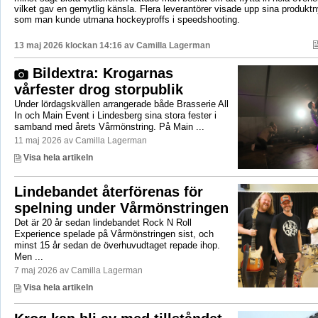
vilket gav en gemytlig känsla. Flera leverantörer visade upp sina produktn
som man kunde utmana hockeyproffs i speedshooting.
13 maj 2026 klockan 14:16 av
Camilla Lagerman
Bildextra: Krogarnas
vårfester drog storpublik
Under lördagskvällen arrangerade både Brasserie All
In och Main Event i Lindesberg sina stora fester i
samband med årets Vårmönstring. På Main ...
11 maj 2026 av Camilla Lagerman
Visa hela artikeln
Lindebandet återförenas för
spelning under Vårmönstringen
Det är 20 år sedan lindebandet Rock N Roll
Experience spelade på Vårmönstringen sist, och
minst 15 år sedan de överhuvudtaget repade ihop.
Men ...
7 maj 2026 av Camilla Lagerman
Visa hela artikeln