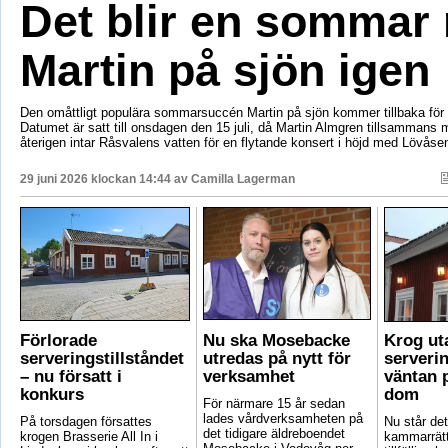
Det blir en sommar
Martin på sjön igen
Den omåttligt populära sommarsuccén Martin på sjön kommer tillbaka för e
Datumet är satt till onsdagen den 15 juli, då Martin Almgren tillsammans
återigen intar Råsvalens vatten för en flytande konsert i höjd med Lövåse
29 juni 2026 klockan 14:44 av
Camilla Lagerman
Förlorade
Nu ska Mosebacke
Krog ut
serveringstillståndet
utredas på nytt för
serverin
– nu försatt i
verksamhet
väntan p
konkurs
dom
För närmare 15 år sedan
lades vårdverksamheten på
På torsdagen försattes
Nu står det 
det tidigare äldreboendet
krogen Brasserie All In i
kammarrätt