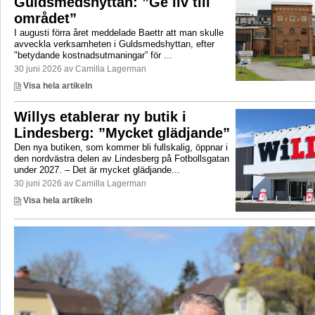
Guldsmedshyttan: ”Ge liv till
området”
I augusti förra året meddelade Baettr att man skulle
avveckla verksamheten i Guldsmedshyttan, efter
"betydande kostnadsutmaningar” för ...
30 juni 2026 av Camilla Lagerman
Visa hela artikeln
Willys etablerar ny butik i
Lindesberg: ”Mycket glädjande”
Den nya butiken, som kommer bli fullskalig, öppnar i
den nordvästra delen av Lindesberg på Fotbollsgatan
under 2027. – Det är mycket glädjande...
30 juni 2026 av Camilla Lagerman
Visa hela artikeln