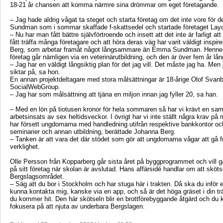
18-21 år chansen att komma närmre sina drömmar om eget företagande.
– Jag hade aldrig vågat ta steget och starta företag om det inte vore för 
Sundman som i sommar skaffade f-skattsedel och startade företaget Layo
– Nu har man fått bättre självförtroende och insett att det inte är farligt att
fått träffa många företagare och att höra deras väg har varit väldigt inspir
Berg, som arbetar framåt något långsammare än Emma Sundman. Henne
företag går nämligen via en veterinärutbildning, och den är över fem år lån
– Jag har en väldigt långsiktig plan för det jag vill. Det måste jag ha. Men
siktar på, sa hon.
En annan projektdeltagare med stora målsättningar är 18-årige Olof Svanb
SocialWebGroup.
– Jag har som målsättning att tjäna en miljon innan jag fyller 20, sa han.
– Med en lön på tiotusen kronor för hela sommaren så har vi krävt en s
arbetsinsats av sex heltidsveckor. I övrigt har vi inte ställt några krav på 
har försett ungdomarna med handledning utifrån respektive bankkontor oc
seminarier och annan utbildning, berättade Johanna Berg.
– Tanken är att vara det där stödet som gör att ungdomarna vågar att gå frå
verklighet.
Olle Persson från Kopparberg går sista året på byggprogrammet och vill gä
på sitt företag när skolan är avslutad. Hans affärsidé handlar om att skötsel
Bergslagsområdet.
– Säg att du bor i Stockholm och har stuga här i trakten. Då ska du inför 
kunna kontakta mig, kanske via en app, och så är det höga gräset i din tr
du kommer hit. Den här skötseln blir en brottförebyggande åtgärd och du
fokusera på att njuta av underbara Bergslagen.