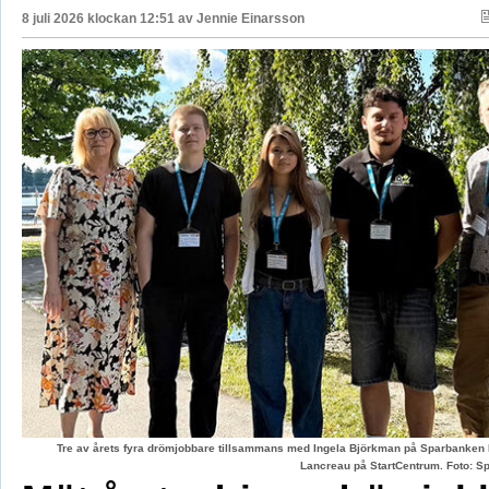
8 juli 2026 klockan 12:51 av
Jennie Einarsson
Tre av årets fyra drömjobbare tillsammans med Ingela Björkman på Sparbanken
Lancreau på StartCentrum. Foto: 