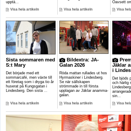
upptä...
Oavsett om
Visa hela artikeln
Visa hela artikeln
Visa hela
Sista sommaren med
Bildextra: JA-
Prem
S:t Mary
Galan 2026
Jäklar 
i Linde
Det började med ett
Röda mattan rullades ut hos
sommarcafé, men växte till
Hyrmaskiner i Lindesberg.
Det bjöds p
ett företag som i dryga tio år
Se när sällskapen
och härlig
huserat på Kungsgatan i
strömmade in till första
Lindesber
Lindesberg. Den sista ...
upplagan av Jäklar anamma-
arrangerad
galan.
sin...
Visa hela artikeln
Visa hela artikeln
Visa hela