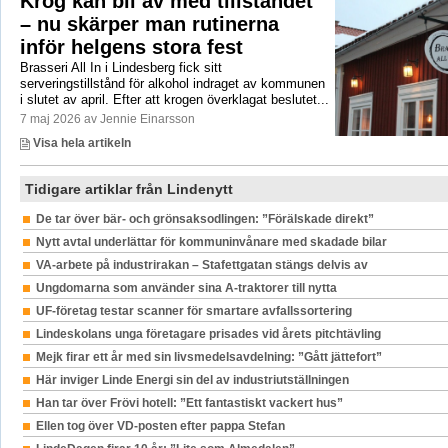
Krog kan bli av med tillståndet
– nu skärper man rutinerna
inför helgens stora fest
Brasseri All In i Lindesberg fick sitt
serveringstillstånd för alkohol indraget av kommunen
i slutet av april. Efter att krogen överklagat beslutet...
7 maj 2026 av Jennie Einarsson
Visa hela artikeln
Tidigare artiklar från Lindenytt
De tar över bär- och grönsaksodlingen: ”Förälskade direkt”
Nytt avtal underlättar för kommuninvånare med skadade bilar
VA-arbete på industrirakan – Stafettgatan stängs delvis av
Ungdomarna som använder sina A-traktorer till nytta
UF-företag testar scanner för smartare avfallssortering
Lindeskolans unga företagare prisades vid årets pitchtävling
Mejk firar ett år med sin livsmedelsavdelning: ”Gått jättefort”
Här inviger Linde Energi sin del av industriutställningen
Han tar över Frövi hotell: ”Ett fantastiskt vackert hus”
Ellen tog över VD-posten efter pappa Stefan