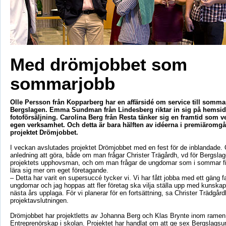
Med drömjobbet som
sommarjobb
Olle Persson från Kopparberg har en affärsidé om service till somma
Bergslagen. Emma Sundman från Lindesberg riktar in sig på hemsi
fotoförsäljning. Carolina Berg från Resta tänker sig en framtid som v
egen verksamhet. Och detta är bara hälften av idéerna i premiäromg
projektet Drömjobbet.
I veckan avslutades projektet Drömjobbet med en fest för de inblandade. O
anledning att göra, både om man frågar Christer Trägårdh, vd för Bergsl
projektets upphovsman, och om man frågar de ungdomar som i sommar fi
lära sig mer om eget företagande.
– Detta har varit en supersuccé tycker vi. Vi har fått jobba med ett gäng f
ungdomar och jag hoppas att fler företag ska vilja ställa upp med kunskap 
nästa års upplaga. För vi planerar för en fortsättning, sa Christer Trädgård
projektavslutningen.
Drömjobbet har projektletts av Johanna Berg och Klas Brynte inom ramen 
Entreprenörskap i skolan. Projektet har handlat om att ge sex Bergslagsu