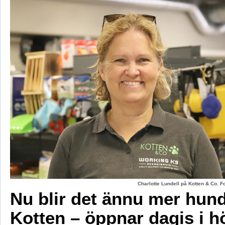
Charlotte Lundell på Kotten & Co. 
Nu blir det ännu mer hun
Kotten – öppnar dagis i h