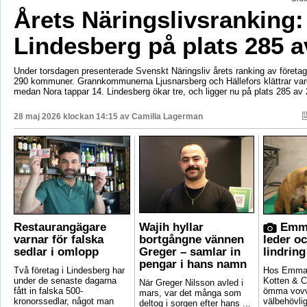
Årets Näringslivsranking:
Lindesberg på plats 285 a
Under torsdagen presenterade Svenskt Näringsliv årets ranking av företags
290 kommuner. Grannkommunerna Ljusnarsberg och Hällefors klättrar vard
medan Nora tappar 14. Lindesberg ökar tre, och ligger nu på plats 285 av 
28 maj 2026 klockan 14:15 av
Camilla Lagerman
Restaurangägare
Wajih hyllar
Emma
varnar för falska
bortgångne vännen
leder o
sedlar i omlopp
Greger – samlar in
lindring
pengar i hans namn
Två företag i Lindesberg har
Hos Emma 
under de senaste dagarna
Kotten & C
När Greger Nilsson avled i
fått in falska 500-
ömma vovv
mars, var det många som
kronorssedlar, något man
välbehövli
deltog i sorgen efter hans ...