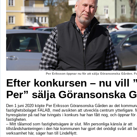
Per Eriksson öppnar nu för att sälja Göransonska Gården. F
Efter konkursen – nu vill 
Per” sälja Göransonska 
Den 1 juni 2020 köpte Per Eriksson Göransonska Gården av det kommun
fastighetsbolaget FALAB, med avsikten att utveckla centrum ytterligare. M
hyresgäster på rad har tvingats i konkurs har han fått nog, och öppnar för a
fastigheten.
– Mitt tålamod som fastighetsägare är slut. Min personliga känsla är att
tillståndshanteringen i den här kommunen har gjort det onödigt svårt att b
verksamhet här, säger han till LindeNytt.