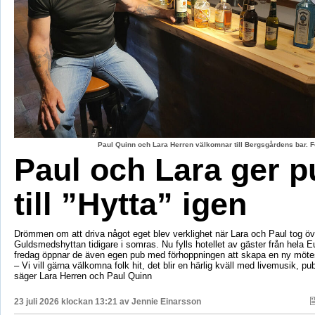
Paul Quinn och Lara Herren välkomnar till Bergsgårdens bar. F
Paul och Lara ger p
till ”Hytta” igen
Drömmen om att driva något eget blev verklighet när Lara och Paul tog öv
Guldsmedshyttan tidigare i somras. Nu fylls hotellet av gäster från hela 
fredag öppnar de även egen pub med förhoppningen att skapa en ny mötes
– Vi vill gärna välkomna folk hit, det blir en härlig kväll med livemusik, p
säger Lara Herren och Paul Quinn
23 juli 2026 klockan 13:21 av
Jennie Einarsson