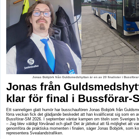
Jonas Bobjörk från Guldsmedshyttan är en av 20 finalister i Bussförar
Jonas från Guldsmedshyt
klar för final i Bussförar-
Ett sanneligen glatt humör har busschaufören Jonas Bobjörk från Guldsm
förra veckan fick det glädjande beskedet att han kvalificerat sig som en av 
Bussförar-SM 2026. I september väntar kampen om titeln som Sveriges b
– Jag blev väldigt förvånad och glad! Det är jättekul att få möjlighet att v
genomföra de praktiska momenten i finalen, säger Jonas Bobjörk, som 
representera Svealandstrafiken.