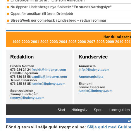
LindeDagen firar 10 år: ”Lite som Almedalen”
Nu öppnar Lindesbergs nya Solotek: ”En stunds vardagslyx”
Öppet för ansökan till årets Drömjobb
StreetWeek gör comeback i Lindesberg – redan i sommar
Har du missat e
1999
2000
2001
2002
2003
2004
2005
2006
2007
2008
2009
2010
201
Redaktion
Kundservice
Fredrik Norman
Annonsera
076-234 24 24
fredrik@lindenytt.com
info@lindenytt.com
Camilla Lagerman
073-536 63 56
camilla@lindenytt.com
Annonsprislista
Jennie Einarsson
076-185 86 85
jennie@lindenytt.com
Ekonomi
Jennie Einarsson
Sportredaktion
jennie@lindenytt.com
Timmy Lundegård
timmy@lindenytt.com
Start
Näringsliv
Sport
Lunchguiden
Ex
För dig som vill sälja guld tryggt online:
Sälja guld med Guldb