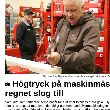
Christer från Hyrmaskiner visar hur en spik ska dras. 
Högtryck på maskinmäs
regnet slog till
Samtidigt som förberedelserna pågår för fullt inför kvällens stora gala i H
lokaler, arrangerar man även den årligt återkommande Hyrmaskinsdagen.
minst sagt blöta väderleken fattade man beslut om att flytta in hela even