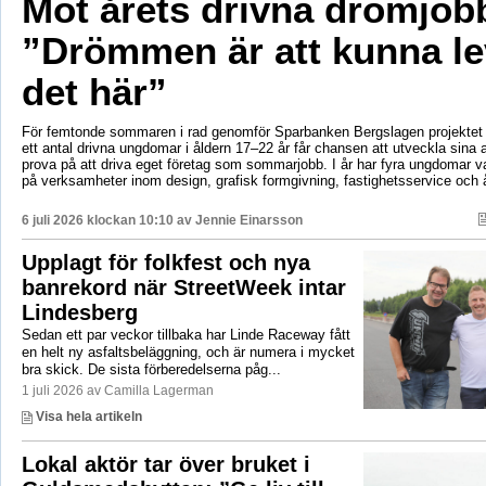
Möt årets drivna drömjob
”Drömmen är att kunna le
det här”
För femtonde sommaren i rad genomför Sparbanken Bergslagen projektet 
ett antal drivna ungdomar i åldern 17–22 år får chansen att utveckla sina 
prova på att driva eget företag som sommarjobb. I år har fyra ungdomar va
på verksamheter inom design, grafisk formgivning, fastighetsservice och å
6 juli 2026 klockan 10:10 av
Jennie Einarsson
Upplagt för folkfest och nya
banrekord när StreetWeek intar
Lindesberg
Sedan ett par veckor tillbaka har Linde Raceway fått
en helt ny asfaltsbeläggning, och är numera i mycket
bra skick. De sista förberedelserna påg...
1 juli 2026 av Camilla Lagerman
Visa hela artikeln
Lokal aktör tar över bruket i