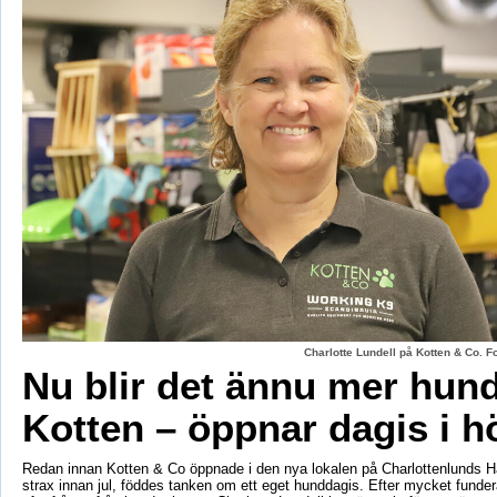
Charlotte Lundell på Kotten & Co. 
Nu blir det ännu mer hun
Kotten – öppnar dagis i h
Redan innan Kotten & Co öppnade i den nya lokalen på Charlottenlunds 
strax innan jul, föddes tanken om ett eget hunddagis. Efter mycket fund