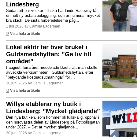
Lindesberg
Sedan ett par veckor tillbaka har Linde Raceway fått
en helt ny asfaltsbeläggning, och är numera i mycket
bra skick. De sista förberedelserna påg...
1 juli 2026 av Camilla Lagerman
Visa hela artikeln
Lokal aktör tar över bruket i
Guldsmedshyttan: ”Ge liv till
området”
I augusti förra året meddelade Baettr att man skulle
avveckla verksamheten i Guldsmedshyttan, efter
"betydande kostnadsutmaningar” för ...
30 juni 2026 av Camilla Lagerman
Visa hela artikeln
Willys etablerar ny butik i
Lindesberg: ”Mycket glädjande”
Den nya butiken, som kommer bli fullskalig, öppnar i
den nordvästra delen av Lindesberg på Fotbollsgatan
under 2027. – Det är mycket glädjande...
30 juni 2026 av Camilla Lagerman