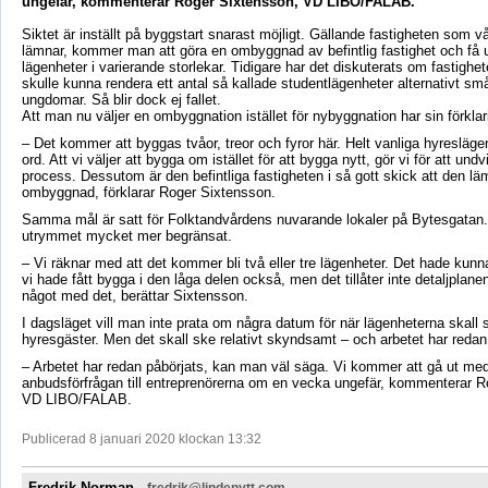
ungefär, kommenterar Roger Sixtensson, VD LIBO/FALAB.
Siktet är inställt på byggstart snarast möjligt. Gällande fastigheten som v
lämnar, kommer man att göra en ombyggnad av befintlig fastighet och få 
lägenheter i varierande storlekar. Tidigare har det diskuterats om fastighe
skulle kunna rendera ett antal så kallade studentlägenheter alternativt s
ungdomar. Så blir dock ej fallet.
Att man nu väljer en ombyggnation istället för nybyggnation har sin förklar
– Det kommer att byggas tvåor, treor och fyror här. Helt vanliga hyresläg
ord. Att vi väljer att bygga om istället för att bygga nytt, gör vi för att und
process. Dessutom är den befintliga fastigheten i så gott skick att den lä
ombyggnad, förklarar Roger Sixtensson.
Samma mål är satt för Folktandvårdens nuvarande lokaler på Bytesgatan.
utrymmet mycket mer begränsat.
– Vi räknar med att det kommer bli två eller tre lägenheter. Det hade kunna
vi hade fått bygga i den låga delen också, men det tillåter inte detaljplanen 
något med det, berättar Sixtensson.
I dagsläget vill man inte prata om några datum för när lägenheterna skall s
hyresgäster. Men det skall ske relativt skyndsamt – och arbetet har redan 
– Arbetet har redan påbörjats, kan man väl säga. Vi kommer att gå ut me
anbudsförfrågan till entreprenörerna om en vecka ungefär, kommenterar R
VD LIBO/FALAB.
Publicerad 8 januari 2020 klockan 13:32
Fredrik Norman ,