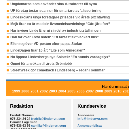
Ungdomarna som använder sina A-traktorer till nytta
UF-företag testar scanner för smartare avfallssortering
Lindeskolans unga företagare prisades vid årets pitchtävling
Mejk firar ett år med sin livsmedelsavdelning: ”Gått jättefort”
Här inviger Linde Energi sin del av industriutställningen
Han tar över Frövi hotell: ”Ett fantastiskt vackert hus”
Ellen tog över VD-posten efter pappa Stefan
LindeDagen firar 10 år: ”Lite som Almedalen”
Nu öppnar Lindesbergs nya Solotek: ”En stunds vardagslyx”
Öppet för ansökan till årets Drömjobb
StreetWeek gör comeback i Lindesberg – redan i sommar
Har du missat e
1999
2000
2001
2002
2003
2004
2005
2006
2007
2008
2009
2010
201
Redaktion
Kundservice
Fredrik Norman
Annonsera
076-234 24 24
fredrik@lindenytt.com
info@lindenytt.com
Camilla Lagerman
073-536 63 56
camilla@lindenytt.com
Annonsprislista