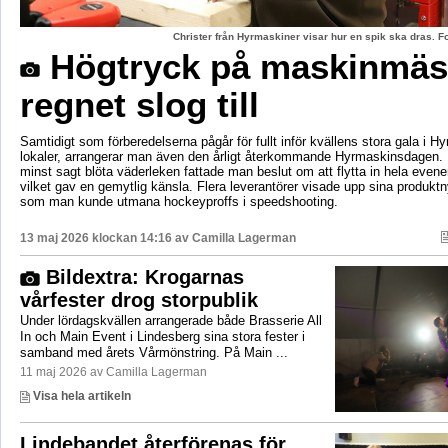
Christer från Hyrmaskiner visar hur en spik ska dras. 
Högtryck på maskinmäs
regnet slog till
Samtidigt som förberedelserna pågår för fullt inför kvällens stora gala i H
lokaler, arrangerar man även den årligt återkommande Hyrmaskinsdagen.
minst sagt blöta väderleken fattade man beslut om att flytta in hela even
vilket gav en gemytlig känsla. Flera leverantörer visade upp sina produktn
som man kunde utmana hockeyproffs i speedshooting.
13 maj 2026 klockan 14:16 av
Camilla Lagerman
Bildextra: Krogarnas
vårfester drog storpublik
Under lördagskvällen arrangerade både Brasserie All
In och Main Event i Lindesberg sina stora fester i
samband med årets Vårmönstring. På Main ...
11 maj 2026 av Camilla Lagerman
Visa hela artikeln
Lindebandet återförenas för