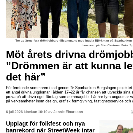
Tre av årets fyra drömjobbare tillsammans med Ingela Björkman på Sparbanken
Lancreau på StartCentrum. Foto: 
Möt årets drivna drömjob
”Drömmen är att kunna le
det här”
För femtonde sommaren i rad genomför Sparbanken Bergslagen projektet 
ett antal drivna ungdomar i åldern 17–22 år får chansen att utveckla sina 
prova på att driva eget företag som sommarjobb. I år har fyra ungdomar va
på verksamheter inom design, grafisk formgivning, fastighetsservice och å
6 juli 2026 klockan 10:10 av
Jennie Einarsson
Upplagt för folkfest och nya
banrekord när StreetWeek intar