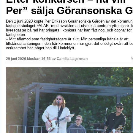
Per” sälja Göransonska 
Den 1 juni 2020 köpte Per Eriksson Göransonska Gården av det kommun
fastighetsbolaget FALAB, med avsikten att utveckla centrum ytterligare. M
hyresgäster på rad har tvingats i konkurs har han fått nog, och öppnar för a
fastigheten.
– Mitt tålamod som fastighetsägare är slut. Min personliga känsla är att
tillståndshanteringen i den här kommunen har gjort det onödigt svårt att b
verksamhet här, säger han till LindeNytt.
29 juni 2026 klockan 16:53 av
Camilla Lagerman