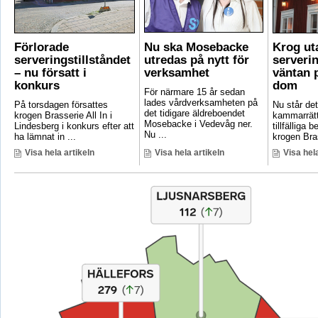
Förlorade
Nu ska Mosebacke
Krog ut
serveringstillståndet
utredas på nytt för
serverin
– nu försatt i
verksamhet
väntan p
konkurs
dom
För närmare 15 år sedan
lades vårdverksamheten på
På torsdagen försattes
Nu står det 
det tidigare äldreboendet
krogen Brasserie All In i
kammarrätt
Mosebacke i Vedevåg ner.
Lindesberg i konkurs efter att
tillfälliga
Nu ...
ha lämnat in ...
krogen Bras
Visa hela artikeln
Visa hela artikeln
Visa hela