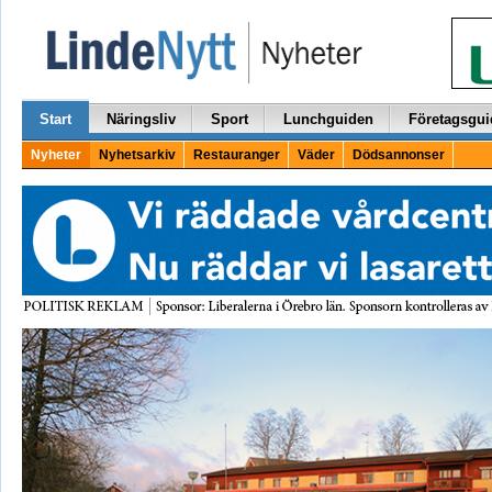
Start
Näringsliv
Sport
Lunchguiden
Företagsgui
Nyheter
Nyhetsarkiv
Restauranger
Väder
Dödsannonser