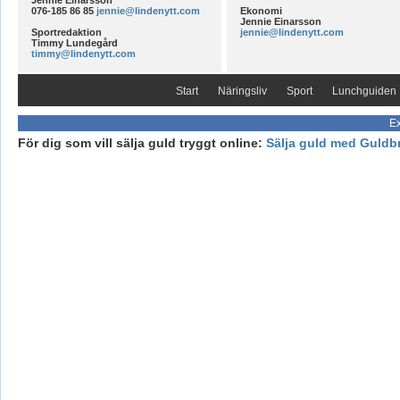
Jennie Einarsson
076-185 86 85
jennie@lindenytt.com
Ekonomi
Jennie Einarsson
Sportredaktion
jennie@lindenytt.com
Timmy Lundegård
timmy@lindenytt.com
Start
Näringsliv
Sport
Lunchguiden
Ex
För dig som vill sälja guld tryggt online:
Sälja guld med Guldb