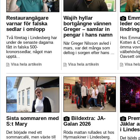
Restaurangägare
Wajih hyllar
Emma
varnar för falska
bortgångne vännen
leder o
sedlar i omlopp
Greger – samlar in
lindring
pengar i hans namn
Två företag i Lindesberg har
Hos Emma 
under de senaste dagarna
Kotten & C
När Greger Nilsson avled i
fått in falska 500-
ömma vovv
mars, var det många som
kronorssedlar, något man
välbehövli
deltog i sorgen efter hans ...
upptä...
Oavsett om
Visa hela artikeln
Visa hela artikeln
Visa hela
Sista sommaren med
Bildextra: JA-
Prem
S:t Mary
Galan 2026
Jäklar 
i Linde
Det började med ett
Röda mattan rullades ut hos
sommarcafé, men växte till
Hyrmaskiner i Lindesberg.
Det bjöds p