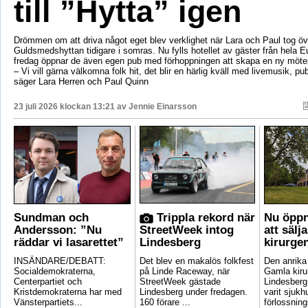
till ”Hytta” igen
Drömmen om att driva något eget blev verklighet när Lara och Paul tog öv
Guldsmedshyttan tidigare i somras. Nu fylls hotellet av gäster från hela 
fredag öppnar de även egen pub med förhoppningen att skapa en ny mötes
– Vi vill gärna välkomna folk hit, det blir en härlig kväll med livemusik, p
säger Lara Herren och Paul Quinn
23 juli 2026 klockan 13:21 av
Jennie Einarsson
Sundman och
Trippla rekord när
Nu öppn
Andersson: ”Nu
StreetWeek intog
att sälj
räddar vi lasarettet”
Lindesberg
kirurge
INSÄNDARE/DEBATT:
Det blev en makalös folkfest
Den anrik
Socialdemokraterna,
på Linde Raceway, när
Gamla kirur
Centerpartiet och
StreetWeek gästade
Lindesberg 
Kristdemokraterna har med
Lindesberg under fredagen.
varit sjukh
Vänsterpartiets...
160 förare ...
förlossnings