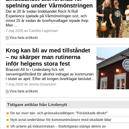
spelning under Vårmönstringen
Det är 20 år sedan lindebandet Rock N Roll
Experience spelade på Vårmönstringen sist, och
minst 15 år sedan de överhuvudtaget repade ihop.
Men ...
7 maj 2026 av Camilla Lagerman
Visa hela artikeln
Krog kan bli av med tillståndet
– nu skärper man rutinerna
inför helgens stora fest
Brasseri All In i Lindesberg fick sitt
serveringstillstånd för alkohol indraget av kommunen
i slutet av april. Efter att krogen överklagat beslutet...
7 maj 2026 av Jennie Einarsson
Visa hela artikeln
Tidigare artiklar från Lindenytt
De tar över bär- och grönsaksodlingen: ”Förälskade direkt”
Nytt avtal underlättar för kommuninvånare med skadade bilar
VA-arbete på industrirakan – Stafettgatan stängs delvis av