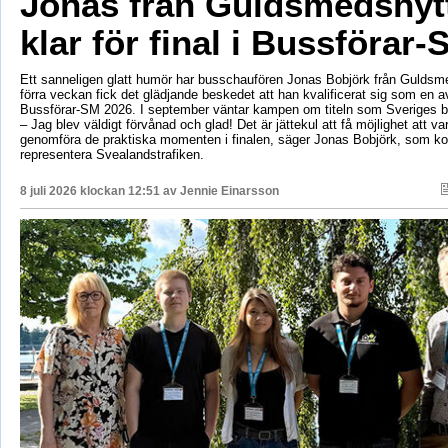
Jonas från Guldsmedshyt
klar för final i Bussförar-
Ett sanneligen glatt humör har busschaufören Jonas Bobjörk från Guldsm
förra veckan fick det glädjande beskedet att han kvalificerat sig som en av 
Bussförar-SM 2026. I september väntar kampen om titeln som Sveriges b
– Jag blev väldigt förvånad och glad! Det är jättekul att få möjlighet att v
genomföra de praktiska momenten i finalen, säger Jonas Bobjörk, som 
representera Svealandstrafiken.
8 juli 2026 klockan 12:51 av
Jennie Einarsson