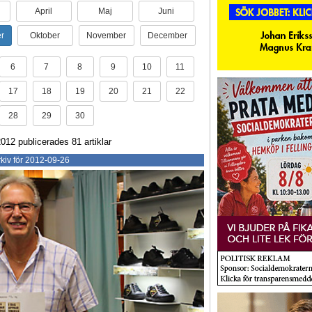
April
Maj
Juni
r
Oktober
November
December
6
7
8
9
10
11
17
18
19
20
21
22
28
29
30
12 publicerades 81 artiklar
kiv för 2012-09-26