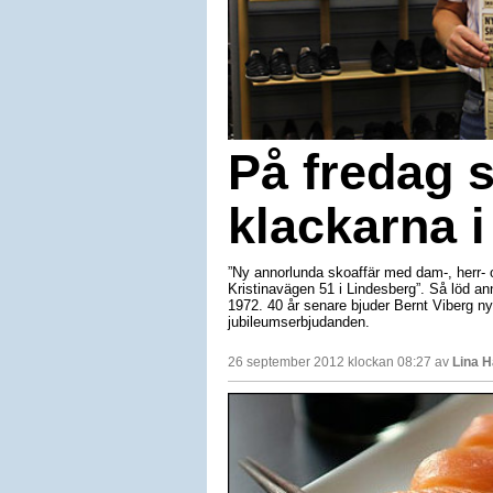
På fredag s
klackarna i
”Ny annorlunda skoaffär med dam-, herr- 
Kristinavägen 51 i Lindesberg”. Så löd a
1972. 40 år senare bjuder Bernt Viberg ny
jubileumserbjudanden.
26 september 2012 klockan 08:27 av
Lina 