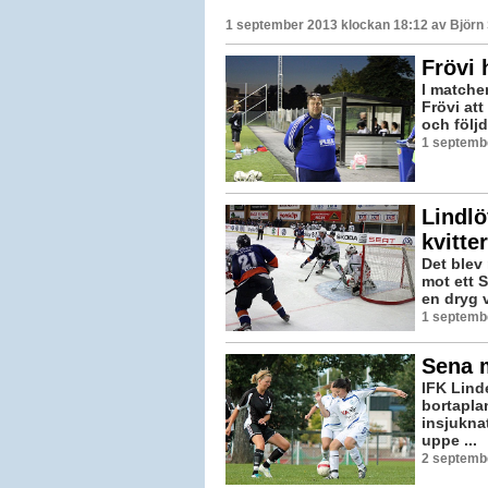
1 september 2013 klockan 18:12 av
Björn
Frövi 
I matche
Frövi at
och följd
1 septemb
Lindl
kvitte
Det blev 
mot ett 
en dryg 
1 septemb
Sena 
IFK Lind
bortapla
insjukna
uppe ...
2 septemb