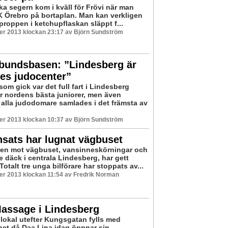
ka segern kom i kväll för Frövi när man
K Örebro på bortaplan. Man kan verkligen
proppen i ketchupflaskan släppt f...
er 2013 klockan 23:17 av Björn Sundström
bundsbasen: ”Lindesberg är
es judocenter”
som gick var det full fart i Lindesberg
r nordens bästa juniorer, men även
 alla judodomare samlades i det främsta av
er 2013 klockan 10:37 av Björn Sundström
nsats har lugnat vägbuset
en mot vägbuset, vansinneskörningar och
e däck i centrala Lindesberg, har gett
 Totalt tre unga bilförare har stoppats av...
er 2013 klockan 11:54 av Fredrik Norman
Massage i Lindesberg
lokal utefter Kungsgatan fylls med
et då Daa Lina idag öppnar sin