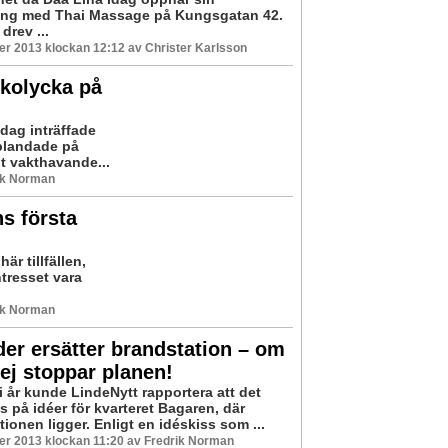
ng med Thai Massage på Kungsgatan 42.
drev ...
r 2013 klockan 12:12 av Christer Karlsson
fikolycka på
idag inträffade
nblandade på
t vakthavande...
ik Norman
ns första
är tillfällen,
ntresset vara
ik Norman
er ersätter brandstation – om
 ej stoppar planen!
i år kunde LindeNytt rapportera att det
 på idéer för kvarteret Bagaren, där
ionen ligger. Enligt en idéskiss som ...
er 2013 klockan 11:20 av Fredrik Norman