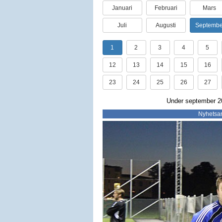
Januari
Februari
Mars
Juli
Augusti
Septembe
1
2
3
4
5
12
13
14
15
16
23
24
25
26
27
Under september 20
Nyhetsar