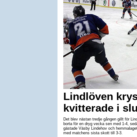
Lindlöven kry
kvitterade i s
Det blev nästan tredje gången gillt för L
borta för en dryg vecka sen med 1-4, sed
gästade Väsby Lindehov och hemmalaget v
med matchens sista skott till 3-3.