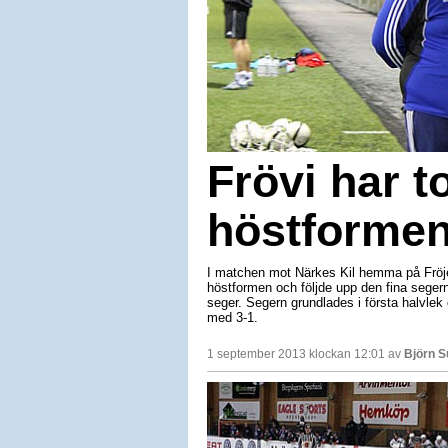
Frövi har t
höstforme
I matchen mot Närkes Kil hemma på Fröjev
höstformen och följde upp den fina sege
seger. Segern grundlades i första halvlek d
med 3-1.
1 september 2013 klockan 12:01 av
Björn 