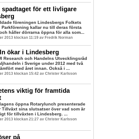
 spadtaget för ett livligare
sberg
ldade föreningen Lindesbergs Folkets
Parkförening kallar nu till deras första
ch håller dörrarna öppna för alla som...
er 2013 klockan 11:19 av Fredrik Norman
n ökar i Lindesberg
UI Research och Handelns Utvecklingsråd
aljhandeln i Sverige under 2012 med två
ämfört med året innan. Också i ...
r 2013 klockan 15:42 av Christer Karlsson
ens viktig för framtida
t
agens öppna Rotarylunch presenterade
 Tillväxt sina slutsatser över vad som är
t för tillväxten i Lindesberg. ...
r 2013 klockan 21:27 av Christer Karlsson
öser på