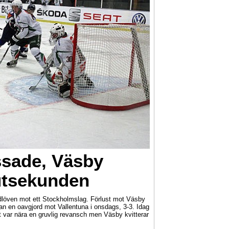
ssade, Väsby
lutsekunden
indlöven mot ett Stockholmslag. Förlust mot Väsby
an en oavgjord mot Vallentuna i onsdags, 3-3. Idag
ar nära en gruvlig revansch men Väsby kvitterar