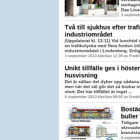
mottagni
Daa Lina 
3 septembe
Två till sjukhus efter tra
industriområdet
(Uppdaterat kl. 13:11) Vid lunchtid 
en trafikolycka med flera fordon i
industriområdet i Lindesberg. Enlig
3 september 2013 klockan 12:39 av Fredr
Unikt tillfälle ges i höste
husvisning
Det är sällan det dyker upp sådana h
men när det väl gör det så brukar i
stort. Det här tillfället är inget ...
4 september 2013 klockan 09:50 av Fredr
Bostäd
buller
Tidigare 
skissades
brandstat
4 septemb