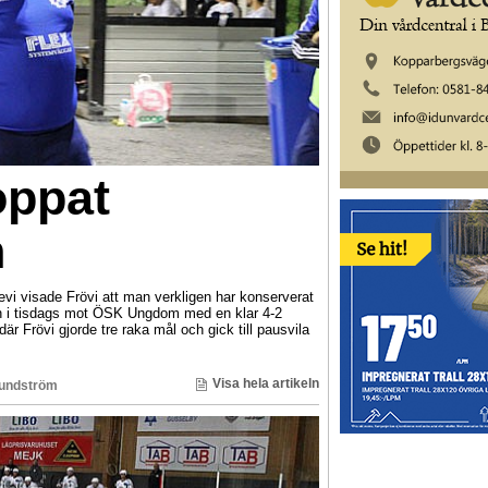
oppat
n
i visade Frövi att man verkligen har konserverat
rn i tisdags mot ÖSK Ungdom med en klar 4-2
är Frövi gjorde tre raka mål och gick till pausvila
Visa hela artikeln
Sundström