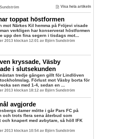
Visa hela artikeln
 Sundström
har toppat höstformen
n mot Närkes Kil hemma på Fröjevi visade
t man verkligen har konserverat höstformen
e upp den fina segern i tisdags mot...
er 2013 klockan 12:01 av Björn Sundström
öven kryssade, Väsby
rade i slutsekunden
nästan tredje gången gillt för Lindlöven
Stockholmslag. Förlust mot Väsby borta för
vecka sen med 1-4, sedan en ...
er 2013 klockan 18:12 av Björn Sundström
mål avgjorde
esbergs damer mötte i går Pars FC på
n och trots flera sena återbud som
t och knapert med avbytare, så höll IFK
er 2013 klockan 10:54 av Björn Sundström