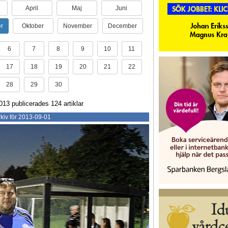
April
Maj
Juni
r
Oktober
November
December
6
7
8
9
10
11
17
18
19
20
21
22
28
29
30
13 publicerades 124 artiklar
kiv för 2013-09-01