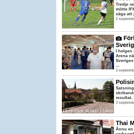
Tredje ra
mötte IF
säga att 
2 septemb
För
Sverig
I helgen 
Arena nä
Sveriges
...
3 septemb
Polisi
Satsning
skrikand
resultat.
3 septemb
Thai 
Ännu en 
verksamh