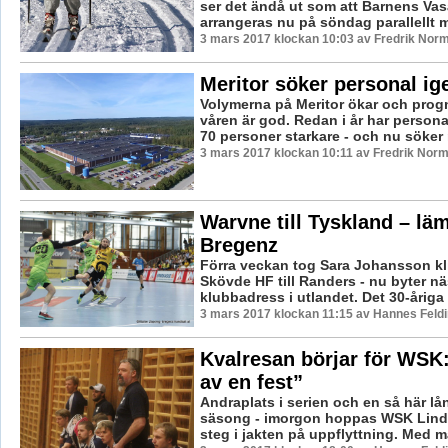
ser det ändå ut som att Barnens Va
arrangeras nu på söndag parallellt m
3 mars 2017 klockan 10:03 av Fredrik Nor
Meritor söker personal ig
Volymerna på Meritor ökar och prog
våren är god. Redan i år har personal
70 personer starkare - och nu söker 
3 mars 2017 klockan 10:11 av Fredrik Norm
Warvne till Tyskland – lä
Bregenz
Förra veckan tog Sara Johansson kli
Skövde HF till Randers - nu byter n
klubbadress i utlandet. Det 30-åriga p
3 mars 2017 klockan 11:15 av Hannes Feldi
Kvalresan börjar för WSK: 
av en fest”
Andraplats i serien och en så här lå
säsong - imorgon hoppas WSK Lind
steg i jakten på uppflyttning. Med ma