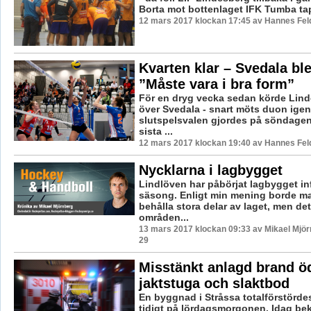
Borta mot bottenlaget IFK Tumba tap
12 mars 2017 klockan 17:45 av Hannes Feld
Kvarten klar – Svedala ble
”Måste vara i bra form”
För en dryg vecka sedan körde Lind
över Svedala - snart möts duon igen
slutspelsvalen gjordes på söndagen
sista ...
12 mars 2017 klockan 19:40 av Hannes Feld
Nycklarna i lagbygget
Lindlöven har påbörjat lagbygget in
säsong. Enligt min mening borde m
behålla stora delar av laget, men det
områden...
13 mars 2017 klockan 09:33 av Mikael Mjör
29
Misstänkt anlagd brand ö
jaktstuga och slaktbod
En byggnad i Stråssa totalförstörde
tidigt på lördagsmorgonen. Idag bek