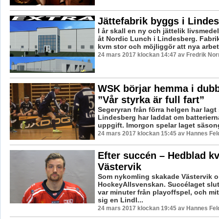
Jättefabrik byggs i Linde
I år skall en ny och jättelik livsmed
åt Nordic Lunch i Lindesberg. Fabrik
kvm stor och möjliggör att nya arbetst
24 mars 2017 klockan 14:47 av Fredrik No
WSK börjar hemma i dubb
”Vår styrka är full fart”
Segeryran från förra helgen har lag
Lindesberg har laddat om batteriern
uppgift. Imorgon spelar laget säsong
24 mars 2017 klockan 15:45 av Hannes Feld
Efter succén – Hedblad kv
Västervik
Som nykomling skakade Västervik 
HockeyAllsvenskan. Succélaget slut
var minuter från playoffspel, och mitt
sig en Lindl...
24 mars 2017 klockan 19:45 av Hannes Feld