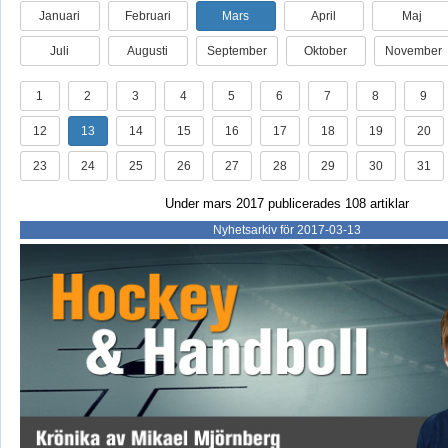
Januari
Februari
Mars
April
Maj
Juli
Augusti
September
Oktober
November
1
2
3
4
5
6
7
8
9
12
13
14
15
16
17
18
19
20
23
24
25
26
27
28
29
30
31
Under mars 2017 publicerades 108 artiklar
Nyhetsarkiv för 2017-03-13