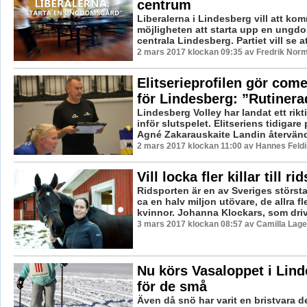
centrum
Liberalerna i Lindesberg vill att k
möjligheten att starta upp en ungd
centrala Lindesberg. Partiet vill se att
2 mars 2017 klockan 09:35 av Fredrik Nor
Elitserieprofilen gör come
för Lindesberg: ”Rutinera
Lindesberg Volley har landat ett rikt
inför slutspelet. Elitseriens tidigar
Agné Zakarauskaite Landin återvänder 
2 mars 2017 klockan 11:00 av Hannes Feldi
Vill locka fler killar till r
Ridsporten är en av Sveriges största
ca en halv miljon utövare, de allra f
kvinnor. Johanna Klockars, som drive
3 mars 2017 klockan 08:57 av Camilla Lag
Nu körs Vasaloppet i Lind
för de små
Även då snö har varit en bristvara d