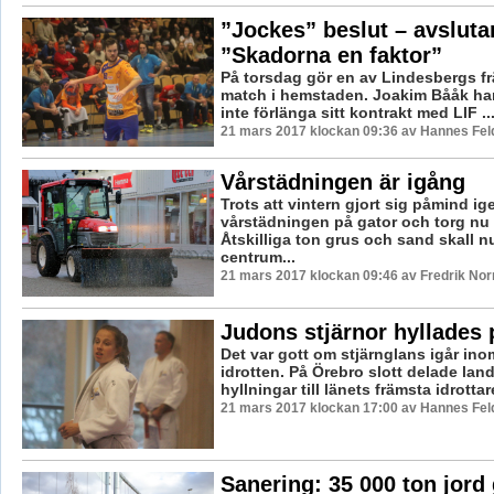
”Jockes” beslut – avslutar
”Skadorna en faktor”
På torsdag gör en av Lindesbergs fr
match i hemstaden. Joakim Bååk har 
inte förlänga sitt kontrakt med LIF ..
21 mars 2017 klockan 09:36 av Hannes Feld
Vårstädningen är igång
Trots att vintern gjort sig påmind ig
vårstädningen på gator och torg nu i
Åtskilliga ton grus och sand skall nu
centrum...
21 mars 2017 klockan 09:46 av Fredrik No
Judons stjärnor hyllades p
Det var gott om stjärnglans igår ino
idrotten. På Örebro slott delade la
hyllningar till länets främsta idrottare
21 mars 2017 klockan 17:00 av Hannes Feld
Sanering: 35 000 ton jord