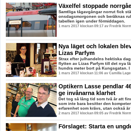
Växelfel stoppade norrgåe
Samtliga tågavgångar norrut fick stä
onsdagsmorgonen och beräknas rull
tabellen igen under förmiddagen.
1 mars 2017 klockan 09:17 av Fredrik Nor
Nya läget och lokalen blev 
Lizas Parfym
Strax efter julhandelns hektiska da
flytten av Lizas Parfym till det nya l
hundra meter bort på Kungsgatan. I .
1 mars 2017 klockan 11:06 av Camilla Lag
Optikern Lasse pendlar 46 
ge invånarna klarhet
Det tog så lång tid som två år att fin
som inte bara besitter den kompete
erfarenhet som krävs, utan också är vi
2 mars 2017 klockan 09:05 av Fredrik Nor
Förslaget: Starta en ung