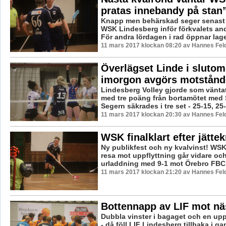
pratas innebandy på stan
Knapp men behärskad seger senast 
WSK Lindesberg inför förkvalets a
För andra lördagen i rad öppnar lage
11 mars 2017 klockan 08:20 av Hannes Feld
Överlägset Linde i sluto
imorgon avgörs motstånd
Lindesberg Volley gjorde som vänta
med tre poäng från bortamötet med 
Segern säkrades i tre set - 25-15, 25
11 mars 2017 klockan 20:30 av Hannes Feld
WSK finalklart efter jätte
Ny publikfest och ny kvalvinst! WS
resa mot uppflyttning går vidare och
urladdning med 9-1 mot Örebro FBC är
11 mars 2017 klockan 21:20 av Hannes Feld
Bottennapp av LIF mot n
Dubbla vinster i bagaget och en up
- då föll LIF Lindesberg tillbaka i g