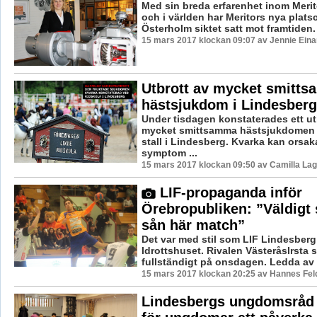
Med sin breda erfarenhet inom Merit
och i världen har Meritors nya plats
Österholm siktet satt mot framtiden. ”
15 mars 2017 klockan 09:07 av Jennie Eina
Utbrott av mycket smitts
hästsjukdom i Lindesberg
Under tisdagen konstaterades ett ut
mycket smittsamma hästsjukdomen k
stall i Lindesberg. Kvarka kan orsak
symptom ...
15 mars 2017 klockan 09:50 av Camilla La
LIF-propaganda inför
Örebropubliken: ”Väldigt s
sån här match”
Det var med stil som LIF Lindesberg v
Idrottshuset. Rivalen VästeråsIrsta 
fullständigt på onsdagen. Ledda av e
15 mars 2017 klockan 20:25 av Hannes Feld
Lindesbergs ungdomsråd 