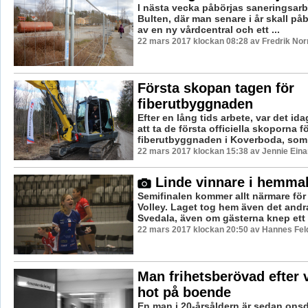
I nästa vecka påbörjas saneringsarbe
Bulten, där man senare i år skall på
av en ny vårdcentral och ett ...
22 mars 2017 klockan 08:28 av Fredrik No
Första skopan tagen för
fiberutbyggnaden
Efter en lång tids arbete, var det id
att ta de första officiella skoporna f
fiberutbyggnaden i Koverboda, som är
22 mars 2017 klockan 15:38 av Jennie Eina
Linde vinnare i hemma
Semifinalen kommer allt närmare fö
Volley. Laget tog hem även det and
Svedala, även om gästerna knep ett s
22 mars 2017 klockan 20:50 av Hannes Feld
Man frihetsberövad efter 
hot på boende
En man i 20-årsåldern är sedan ons