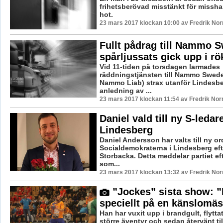
frihetsberövad misstänkt för missh
hot.
23 mars 2017 klockan 10:00 av Fredrik No
Fullt pådrag till Nammo 
spårljussats gick upp i rö
Vid 11-tiden på torsdagen larmades
räddningstjänsten till Nammo Swede
Nammo Liab) strax utanför Lindesbe
anledning av ...
23 mars 2017 klockan 11:54 av Fredrik No
Daniel vald till ny S-ledare
Lindesberg
Daniel Andersson har valts till ny o
Socialdemokraterna i Lindesberg ef
Storbacka. Detta meddelar partiet ef
som...
23 mars 2017 klockan 13:32 av Fredrik No
”Jockes” sista show: ”
speciellt på en känslomäs
Han har vuxit upp i brandgult, flyttat
större äventyr och sedan återvänt til