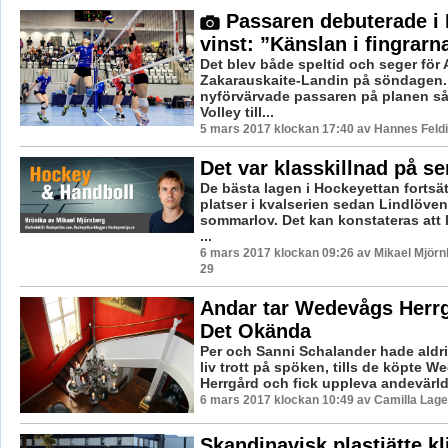
Passaren debuterade i 
vinst: ”Känslan i fingrarna
Det blev både speltid och seger för
Zakarauskaite-Landin på söndagen
nyförvärvade passaren på planen s
Volley till...
5 mars 2017 klockan 17:40 av Hannes Feldi
Det var klasskillnad på se
De bästa lagen i Hockeyettan fortsätt
platser i kvalserien sedan Lindlöven
sommarlov. Det kan konstateras att 
...
6 mars 2017 klockan 09:26 av Mikael Mjörn
29
Andar tar Wedevågs Herrg
Det Okända
Per och Sanni Schalander hade aldrig 
liv trott på spöken, tills de köpte 
Herrgård och fick uppleva andevärld
6 mars 2017 klockan 10:49 av Camilla Lag
Skandinavisk plastjätte kl