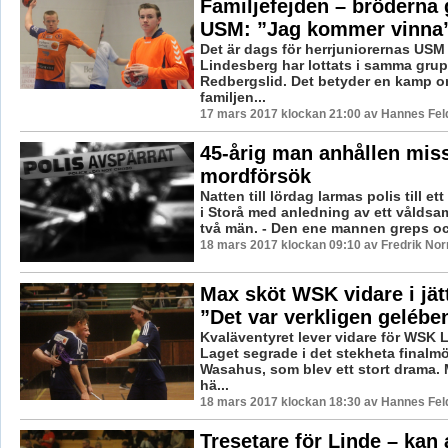
Familjefejden – bröderna 
USM: ”Jag kommer vinna
Det är dags för herrjuniorernas USM
Lindesberg har lottats i samma gru
Redbergslid. Det betyder en kamp 
familjen...
17 mars 2017 klockan 21:00 av Hannes Feld
45-årig man anhållen miss
mordförsök
Natten till lördag larmas polis till e
i Storå med anledning av ett våldsa
två män. - Den ene mannen greps och
18 mars 2017 klockan 09:10 av Fredrik No
Max sköt WSK vidare i jät
”Det var verkligen gelébe
Kvaläventyret lever vidare för WSK 
Laget segrade i det stekheta finalm
Wasahus, som blev ett stort drama.
hä...
18 mars 2017 klockan 18:30 av Hannes Feld
Tresetare för Linde – kan