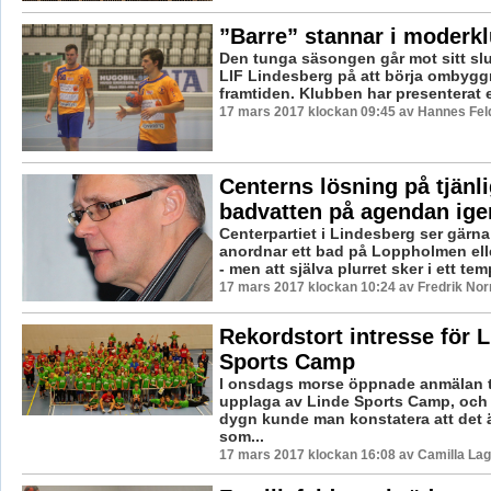
”Barre” stannar i moderk
Den tunga säsongen går mot sitt slu
LIF Lindesberg på att börja ombygg
framtiden. Klubben har presenterat en
17 mars 2017 klockan 09:45 av Hannes Feld
Centerns lösning på tjänli
badvatten på agendan ige
Centerpartiet i Lindesberg ser gärna
anordnar ett bad på Loppholmen ell
- men att själva plurret sker i ett temp
17 mars 2017 klockan 10:24 av Fredrik No
Rekordstort intresse för 
Sports Camp
I onsdags morse öppnade anmälan ti
upplaga av Linde Sports Camp, och r
dygn kunde man konstatera att det
som...
17 mars 2017 klockan 16:08 av Camilla La