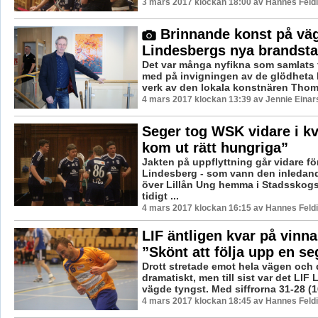
3 mars 2017 klockan 18:00 av Hannes Feldi
Brinnande konst på väg
Lindesbergs nya brandsta
Det var många nyfikna som samlats f
med på invigningen av de glödheta 
verk av den lokala konstnären Thom
4 mars 2017 klockan 13:39 av Jennie Einar
Seger tog WSK vidare i kv
kom ut rätt hungriga”
Jakten på uppflyttning går vidare f
Lindesberg - som vann den inledan
över Lillån Ung hemma i Stadsskogs
tidigt ...
4 mars 2017 klockan 16:15 av Hannes Feldi
LIF äntligen kvar på vinna
”Skönt att följa upp en se
Drott stretade emot hela vägen och 
dramatiskt, men till sist var det LI
vägde tyngst. Med siffrorna 31-28 (16
4 mars 2017 klockan 18:45 av Hannes Feldi