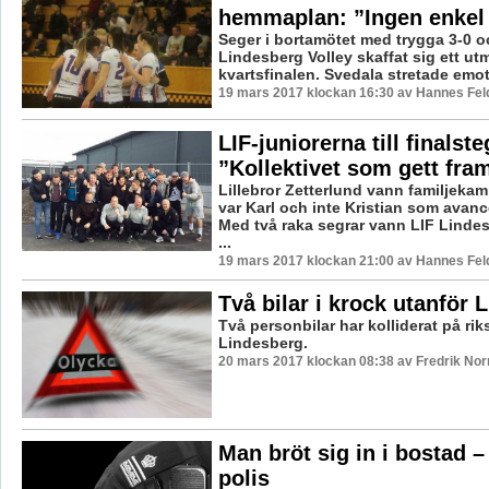
hemmaplan: ”Ingen enkel
Seger i bortamötet med trygga 3-0 o
Lindesberg Volley skaffat sig ett utm
kvartsfinalen. Svedala stretade emot i 
19 mars 2017 klockan 16:30 av Hannes Feld
LIF-juniorerna till finalste
”Kollektivet som gett fr
Lillebror Zetterlund vann familjeka
var Karl och inte Kristian som avan
Med två raka segrar vann LIF Linde
...
19 mars 2017 klockan 21:00 av Hannes Feld
Två bilar i krock utanför 
Två personbilar har kolliderat på ri
Lindesberg.
20 mars 2017 klockan 08:38 av Fredrik No
Man bröt sig in i bostad –
polis