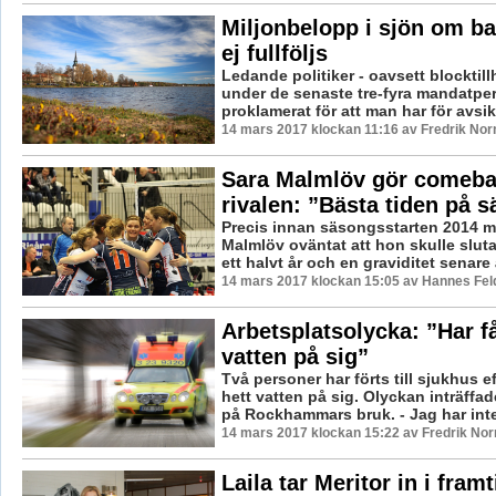
Miljonbelopp i sjön om ba
ej fullföljs
Ledande politiker - oavsett blocktill
under de senaste tre-fyra mandatpe
proklamerat för att man har för avsikt
14 mars 2017 klockan 11:16 av Fredrik No
Sara Malmlöv gör comeba
rivalen: ”Bästa tiden på 
Precis innan säsongsstarten 2014 
Malmlöv oväntat att hon skulle slut
ett halvt år och en graviditet senare ä
14 mars 2017 klockan 15:05 av Hannes Feld
Arbetsplatsolycka: ”Har f
vatten på sig”
Två personer har förts till sjukhus eft
hett vatten på sig. Olyckan inträffad
på Rockhammars bruk. - Jag har inte
14 mars 2017 klockan 15:22 av Fredrik No
Laila tar Meritor in i fram