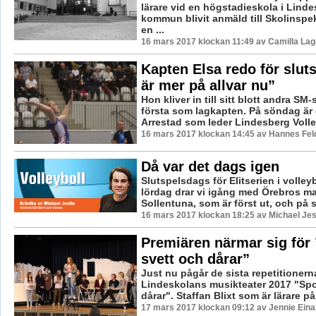
lärare vid en högstadieskola i Lind
kommun blivit anmäld till Skolinspek
en ...
16 mars 2017 klockan 11:49 av Camilla La
Kapten Elsa redo för sluts
är mer på allvar nu”
Hon kliver in till sitt blott andra SM-
första som lagkapten. På söndag är 
Arrestad som leder Lindesberg Volley 
16 mars 2017 klockan 14:45 av Hannes Feld
Då var det dags igen
Slutspelsdags för Elitserien i volleyb
lördag drar vi igång med Örebros m
Sollentuna, som är först ut, och på 
16 mars 2017 klockan 18:25 av Michael Jes
Premiären närmar sig för 
svett och dårar”
Just nu pågår de sista repetitionern
Lindeskolans musikteater 2017 "Spor
dårar". Staffan Blixt som är lärare på 
17 mars 2017 klockan 09:12 av Jennie Eina