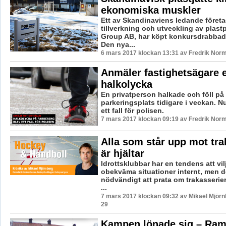
ekonomiska muskler
Ett av Skandinaviens ledande föret
tillverkning och utveckling av plast
Group AB, har köpt konkursdrabbad
Den nya...
6 mars 2017 klockan 13:31 av Fredrik Nor
Anmäler fastighetsägare e
halkolycka
En privatperson halkade och föll på
parkeringsplats tidigare i veckan. Nu
ett fall för polisen.
7 mars 2017 klockan 09:19 av Fredrik Nor
Alla som står upp mot tra
är hjältar
Idrottsklubbar har en tendens att vil
obekväma situationer internt, men d
nödvändigt att prata om trakasserier.
...
7 mars 2017 klockan 09:32 av Mikael Mjörn
29
Kampen lönade sig – Ram