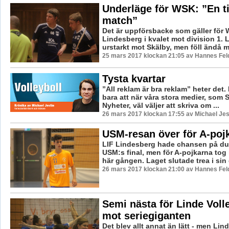
Underläge för WSK: ”En t
match”
Det är uppförsbacke som gäller för
Lindesberg i kvalet mot division 1.
urstarkt mot Skälby, men föll ändå me
25 mars 2017 klockan 21:05 av Hannes Feld
Tysta kvartar
”All reklam är bra reklam” heter det.
bara att när våra stora medier, som
Nyheter, väl väljer att skriva om ...
26 mars 2017 klockan 17:55 av Michael Jes
USM-resan över för A-poj
LIF Lindesberg hade chansen på dub
USM:s final, men för A-pojkarna tog
här gången. Laget slutade trea i sin 
26 mars 2017 klockan 21:00 av Hannes Feld
Semi nästa för Linde Volle
mot seriegiganten
Det blev allt annat än lätt - men Lin