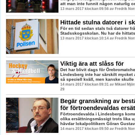
att man inte funnit någon naturlig ors
13 mars 2017 klockan 09:56 av Fredrik No
Hittade stulna datorer i s
För en tid sedan stals två datorer fr
Stadsskogsskolan. Nu har de hittats
13 mars 2017 klockan 10:14 av Fredrik No
Viktig ära att slåss för
Det har blivit dags för Örebromatche
Lindesberg inte har särskilt mycket a
så speciell kväll, men kanske skulle 
14 mars 2017 klockan 09:31 av Mikael Mjör
29
Begär granskning av bes
för förtroendevaldas ersä
Förtroendevalda i Lindesbergs ko
olika ersättningsmässigt trots lika 
hävdar lokalpolitikern Göran Gustavs
14 mars 2017 klockan 09:50 av Fredrik No