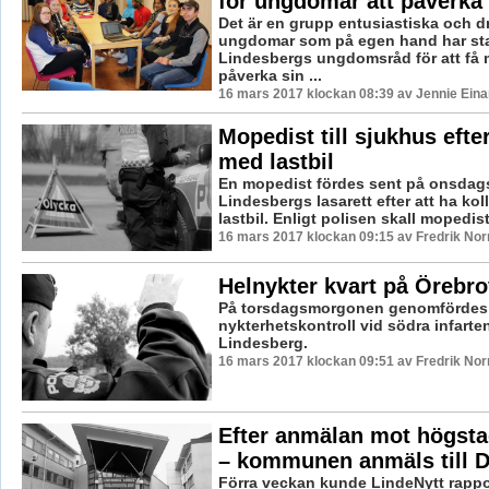
för ungdomar att påverka
Det är en grupp entusiastiska och d
ungdomar som på egen hand har sta
Lindesbergs ungdomsråd för att få m
påverka sin ...
16 mars 2017 klockan 08:39 av Jennie Eina
Mopedist till sjukhus efter
med lastbil
En mopedist fördes sent på onsdagsk
Lindesbergs lasarett efter att ha kol
lastbil. Enligt polisen skall mopedist
16 mars 2017 klockan 09:15 av Fredrik No
Helnykter kvart på Örebr
På torsdagsmorgonen genomfördes
nykterhetskontroll vid södra infarten 
Lindesberg.
16 mars 2017 klockan 09:51 av Fredrik No
Efter anmälan mot högsta
– kommunen anmäls till 
Förra veckan kunde LindeNytt rappor