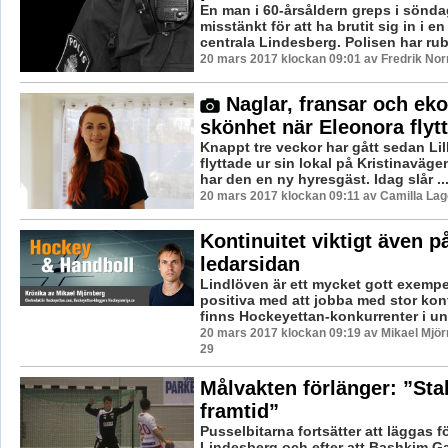
En man i 60-årsåldern greps i sönda
misstänkt för att ha brutit sig in i en
centrala Lindesberg. Polisen har rubr
20 mars 2017 klockan 09:01 av Fredrik No
Naglar, fransar och eko
skönhet när Eleonora flytta
Knappt tre veckor har gått sedan Lil
flyttade ur sin lokal på Kristinaväg
har den en ny hyresgäst. Idag slår ..
20 mars 2017 klockan 09:11 av Camilla La
Kontinuitet viktigt även p
ledarsidan
Lindlöven är ett mycket gott exempe
positiva med att jobba med stor kont
finns Hockeyettan-konkurrenter i un
20 mars 2017 klockan 09:19 av Mikael Mjör
29
Målvakten förlänger: ”Stab
framtid”
Pusselbitarna fortsätter att läggas f
Lindesberg och efter att Bashkim Ga