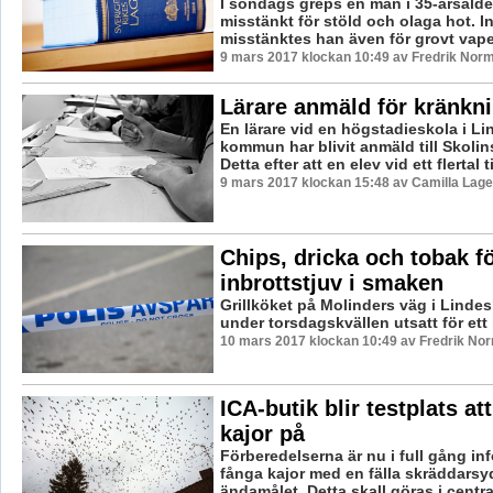
I söndags greps en man i 35-årsålde
misstänkt för stöld och olaga hot. Ini
misstänktes han även för grovt vapen
9 mars 2017 klockan 10:49 av Fredrik Nor
Lärare anmäld för kränkni
En lärare vid en högstadieskola i L
kommun har blivit anmäld till Skoli
Detta efter att en elev vid ett flertal til
9 mars 2017 klockan 15:48 av Camilla Lag
Chips, dricka och tobak fö
inbrottstjuv i smaken
Grillköket på Molinders väg i Linde
under torsdagskvällen utsatt för ett 
10 mars 2017 klockan 10:49 av Fredrik No
ICA-butik blir testplats at
kajor på
Förberedelserna är nu i full gång infö
fånga kajor med en fälla skräddarsy
ändamålet. Detta skall göras i central