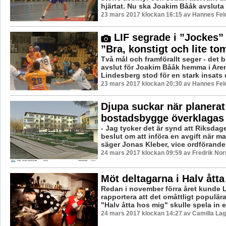
hjärtat. Nu ska Joakim Bååk avsluta al
23 mars 2017 klockan 16:15 av Hannes Feld
LIF segrade i ”Jockes”
”Bra, konstigt och lite to
Två mål och framförallt seger - det bl
avslut för Joakim Bååk hemma i Are
Lindesberg stod för en stark insats o
23 mars 2017 klockan 20:30 av Hannes Feld
Djupa suckar när planerat
bostadsbygge överklagas
- Jag tycker det är synd att Riksdage
beslut om att införa en avgift när m
säger Jonas Kleber, vice ordförande i
24 mars 2017 klockan 09:59 av Fredrik No
Möt deltagarna i Halv ått
Redan i november förra året kunde 
rapportera att det omåttligt populä
"Halv åtta hos mig" skulle spela in e
24 mars 2017 klockan 14:27 av Camilla La