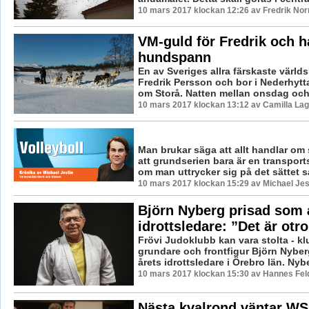
10 mars 2017 klockan 12:26 av Fredrik No
VM-guld för Fredrik och 
hundspann
En av Sveriges allra färskaste värld
Fredrik Persson och bor i Nederhytta
om Storå. Natten mellan onsdag och 
10 mars 2017 klockan 13:12 av Camilla La
Man brukar säga att allt handlar om 
att grundserien bara är en transport
om man uttrycker sig på det sättet så
10 mars 2017 klockan 15:29 av Michael Jes
Björn Nyberg prisad som 
idrottsledare: ”Det är otro
Frövi Judoklubb kan vara stolta - k
grundare och frontfigur Björn Nyberg
årets idrottsledare i Örebro län. Nyb
10 mars 2017 klockan 15:30 av Hannes Feld
Nästa kvalrond väntar WS