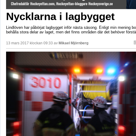
Nycklarna i lagbygget
Lindlöven har påbörjat lagbygget inför nästa säsong. Enligt min mening b
behålla stora delar av laget, men det finns områden där det behöver förstä
13 mars 2017 klockan 09:33 av
Mikael Mjörnberg