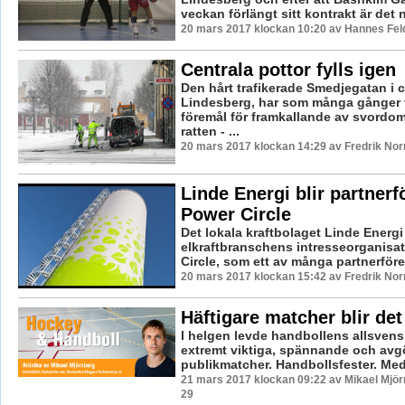
veckan förlängt sitt kontrakt är det n
20 mars 2017 klockan 10:20 av Hannes Feld
Centrala pottor fylls igen
Den hårt trafikerade Smedjegatan i c
Lindesberg, har som många gånger fö
föremål för framkallande av svordo
ratten - ...
20 mars 2017 klockan 14:29 av Fredrik No
Linde Energi blir partnerf
Power Circle
Det lokala kraftbolaget Linde Energi 
elkraftbranschens intresseorganisa
Circle, som ett av många partnerföreta
20 mars 2017 klockan 15:42 av Fredrik No
Häftigare matcher blir det
I helgen levde handbollens allsven
extremt viktiga, spännande och av
publikmatcher. Handbollsfester. Med l
21 mars 2017 klockan 09:22 av Mikael Mjör
29