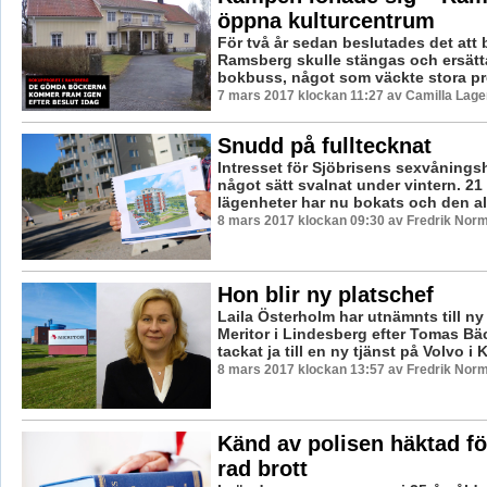
öppna kulturcentrum
För två år sedan beslutades det att b
Ramsberg skulle stängas och ersät
bokbuss, något som väckte stora prot
7 mars 2017 klockan 11:27 av Camilla Lag
Snudd på fulltecknat
Intresset för Sjöbrisens sexvånings
något sätt svalnat under vintern. 21
lägenheter har nu bokats och den allr
8 mars 2017 klockan 09:30 av Fredrik Nor
Hon blir ny platschef
Laila Österholm har utnämnts till ny
Meritor i Lindesberg efter Tomas B
tackat ja till en ny tjänst på Volvo i K
8 mars 2017 klockan 13:57 av Fredrik Nor
Känd av polisen häktad fö
rad brott