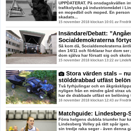
UPPDATERAT. På onsdagskvällen int
trafikolycka på industriområdet i L
en mopedbil och moped. En person 
skadats...
15 november 2018 klockan 10:01 av Fredri
Insändare/Debatt: ”Angå
Socialdemokraterna förtyd
Så kom då, Socialdemokraterna äntli
den 14/11 och förklarar hur dom ser 
dom själva har försatt sig och skolorn
15 november 2018 klockan 13:22 av LindeN
Stora värden stals – nu
stölddrabbad utfäst belön
Två fyrhjulingar och en åkgräsklippa
nyligen från en mindre gård strax ut
har de drabbade utfäst en belöning ti
16 november 2018 klockan 12:43 av Fredri
Matchguide: Lindesberg-S
Förra helgens dubbla triumfer har k
Lindesberg Volley på rätt spår igen. 
sin tredje raka seger - även denna gå