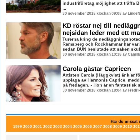
industriföretag möjlighet att träffa 
...
30 november 2018 klockan 09:08 av LindeN
KD röstar nej till nedlägg
nejsidan leder med ett m
Turerna kring de nedläggningshotad
Ramsberg och Rockhammar har vari
sedan BUN beslutade att saken skulle
30 november 2018 klockan 10:38 av Camill
Carola gästar Capricen
Artisten Carola (Häggkvist) är klar f
upplaga av Harmonis Caprice, medd
på fredagen. - Hon är en fantastisk s
30 november 2018 klockan 18:04 av Fredri
Har du missat e
1999
2000
2001
2002
2003
2004
2005
2006
2007
2008
2009
2010
201