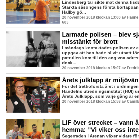
Lindesberg tar sikte mot denna tisd
Stärkta säsongens första bortapoä
Hallby gö...
20 november 2018 klockan 13:00 av Hannes
603
Larmade polisen – blev sj
misstänkt för brott
I måndags kontaktades polisen av 
uppgav att han hade blivit utsatt för
patrullen kom till den angivna adre
dock...
20 november 2018 klockan 15:07 av Fredri
Årets julklapp är miljövän
För det trettioförsta året i ordninge
Handelns utredningsinstitut (HUI) u
Årets Julklapp, som varje gång är en 
20 november 2018 klockan 15:58 av Camill
LIF över strecket – vann å
hemma: ”Vi viker oss inte
Segerraden i Arenan växer vidare för