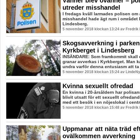
Vänner blev ovänner – po
utreder misshandel
I fredags kväll larmades polisen om 
misshandel hade ägt rum i området 
Lindesberg.
5 november 2018 klockan 13:24 av Fredrik
Skogsavverkning i parken
Kyrkberget i Lindesberg
INSÄNDARE: Som framkommit skall et
granar avverkas i Kyrkberget. Man k
undra varför denna entusiasm att ta
5 november 2018 klockan 15:24 av LindeNy
Kvinna sexuellt ofredad
En kvinna i 20-årsåldern har polisan
blivit utsatt för ett sexuellt ofreda
med ett besök i en nöjeslokal i centra
5 november 2018 klockan 15:48 av Fredrik
Uppmanar att näta träd ef
ovälkommen avverkning