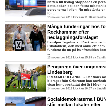
Natten till tisdag stoppades en perso
detta sedan polisen fattat misstank
personerna i bilen. Nu misstänks e
för ...
13 november 2018 klockan 11:10 av Fredri
Många funderingar hos för
Rockhammar efter
nedläggningsförslaget
Familjen Tegelmark i Rockhammar ha
i skolåldern, och med ännu ett barn
funderar de nu på hur framtiden komm
...
13 november 2018 klockan 15:29 av Camill
Pengaregn över ungdomsi
Lindesberg
PRESSMEDDELANDE: – Det finns m
bidraget från Gräsroten kan användas 
visar hur uppskattat det är i föreninge
14 november 2018 klockan 10:57 av LindeN
Socialdemokraterna i BUN
står mellan lokaler eller