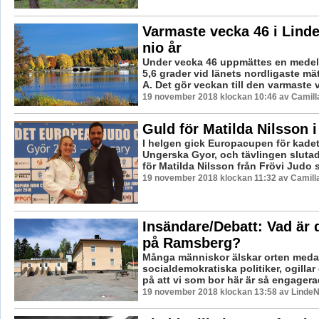
Varmaste vecka 46 i Lind
nio år
Under vecka 46 uppmättes en medel
5,6 grader vid länets nordligaste mä
A. Det gör veckan till den varmaste v
19 november 2018 klockan 10:46 av Camill
Guld för Matilda Nilsson 
I helgen gick Europacupen för kadett
Ungerska Gyor, och tävlingen slutad
för Matilda Nilsson från Frövi Judo 
19 november 2018 klockan 11:32 av Camill
Insändare/Debatt: Vad är d
på Ramsberg?
Många människor älskar orten meda
socialdemokratiska politiker, ogillar
på att vi som bor här är så engagerad
19 november 2018 klockan 13:58 av LindeN