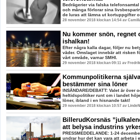
Bedrägerier via falska telefonsamtal 
och många förlorar sina livsbespari
de luras att lämna ut kortuppgifter oc
28 november 2018 klockan 14:54 av Camill
Nu kommer snön, regnet 
ishalkan!
Efter några kalla dagar, följer nu bet
väder. Omslaget innebär att risken fö
vårt område, varnar SMHI.
29 november 2018 klockan 09:11 av Fredri
Kommunpolitikerna själv
bestämmer sina löner
INSÄNDARE/DEBATT: Valet är över o
heltidspolitiker runt om i landet höj
löner, ibland i en hisnande takt!
29 november 2018 klockan 10:57 av LindeN
BillerudKorsnäs ”julkalen
att belysa industrins yrk
PRESSMEDDELANDE: 1-24 december
undrar hur det kan vara att arbeta i 