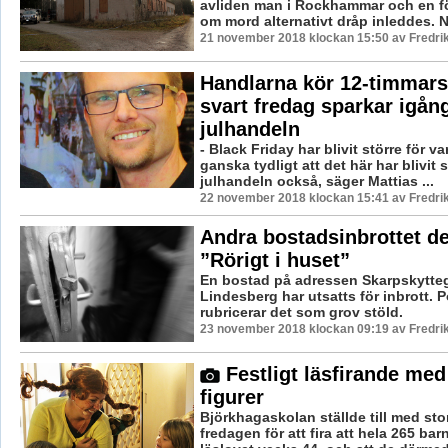
avliden man i Rockhammar och en 
om mord alternativt dråp inleddes. N
21 november 2018 klockan 15:50 av Fredri
Handlarna kör 12-timmars
svart fredag sparkar igån
julhandeln
- Black Friday har blivit större för va
ganska tydligt att det här har blivit 
julhandeln också, säger Mattias ...
22 november 2018 klockan 15:41 av Fredri
Andra bostadsinbrottet d
”Rörigt i huset”
En bostad på adressen Skarpskytteg
Lindesberg har utsatts för inbrott. P
rubricerar det som grov stöld.
23 november 2018 klockan 09:19 av Fredri
Festligt läsfirande med
figurer
Björkhagaskolan ställde till med sto
fredagen för att fira att hela 265 bar