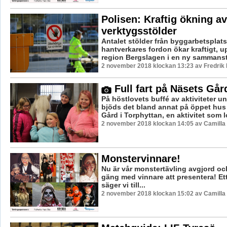
Polisen: Kraftig ökning av
verktygsstölder
Antalet stölder från byggarbetsplat
hantverkares fordon ökar kraftigt, u
region Bergslagen i en ny sammanst
2 november 2018 klockan 13:23 av Fredrik
Full fart på Näsets Går
På höstlovets buffé av aktiviteter u
bjöds det bland annat på öppet hus
Gård i Torphyttan, en aktivitet som 
2 november 2018 klockan 14:05 av Camilla
Monstervinnare!
Nu är vår monstertävling avgjord och 
gäng med vinnare att presentera! Ett 
säger vi till...
2 november 2018 klockan 15:02 av Camilla