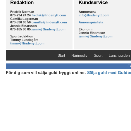
Redaktion
Kundservice
Fredrik Norman
Annonsera
076-234 24 24
fredrik@lindenytt.com
info@lindenytt.com
Camilla Lagerman
073-536 63 56
camilla@lindenytt.com
Annonsprislista
Jennie Einarsson
076-185 86 85
jennie@lindenytt.com
Ekonomi
Jennie Einarsson
Sportredaktion
jennie@lindenytt.com
Timmy Lundegård
timmy@lindenytt.com
Start
Näringsliv
Sport
Lunchguiden
Ex
För dig som vill sälja guld tryggt online:
Sälja guld med Guldb