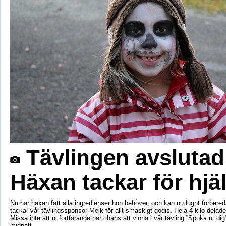
Tävlingen avslutad
Häxan tackar för hjä
Nu har häxan fått alla ingredienser hon behöver, och kan nu lugnt förbereda
tackar vår tävlingssponsor Mejk för allt smaskigt godis. Hela 4 kilo delad
Missa inte att ni fortfarande har chans att vinna i vår tävling ”Spöka ut di
midnatt.