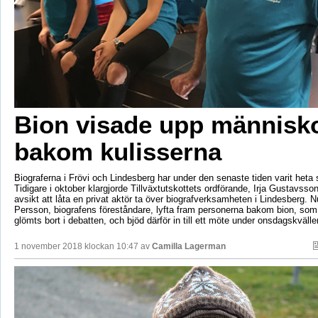
Bion visade upp människ
bakom kulisserna
Biograferna i Frövi och Lindesberg har under den senaste tiden varit het
Tidigare i oktober klargjorde Tillväxtutskottets ordförande, Irja Gustavsson
avsikt att låta en privat aktör ta över biografverksamheten i Lindesberg. Nu
Persson, biografens föreståndare, lyfta fram personerna bakom bion, so
glömts bort i debatten, och bjöd därför in till ett möte under onsdagskvälle
1 november 2018 klockan 10:47 av
Camilla Lagerman