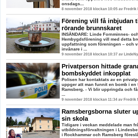
onsdags...
8 november 2018 klockan 10:05 av Fredrik
Förening vill få inbjudan 
rörande brunnskaret
INSÄNDARE: Linde Fornminnes- oc
Hembygdsförening vill med detta br
uppfattning som föreningen – och 
invånare i ...
9 november 2018 klockan 10:37 av LindeNy
Privatperson hittade gran
bombskyddet inkopplat
Polisen har kontaktats av en privat
uppger att man funnit en bomb i en f
Ramsberg. - Vi blir uppringda och få
...
9 november 2018 klockan 11:34 av Fredrik
Ramsbergsborna sluter 
sin skola
Tidigare i veckan meddelade man fr
utbildningsförvaltningen i Lindesbe
i Rockhammar och Ramsberg föreslås 