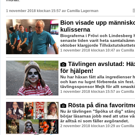
1 november 2018 klockan 15:57 av
Camilla Lagerman
Bion visade upp människ
kulisserna
Biograferna i Frövi och Lindesberg 
senaste tiden varit heta samtalsämne
oktober klargjorde Tillväxtutskottets
1 november 2018 klockan 10:47 av Camilla
Tävlingen avslutad: Hä
för hjälpen!
Nu har häxan fått alla ingredienser 
och kan nu lugnt förbereda sin fest. 
tävlingssponsor Mejk för allt smaskig
1 november 2018 klockan 15:57 av Camilla
Rösta på dina favoritm
Nu är tävlingen "Spöka ut dig" stän
börjar läsarnas jobb med att utse vå
är alltså ni som fäller avgörandet.
2 november 2018 klockan 10:29 av Camilla