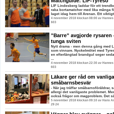
Matchguide: LIF-Tyresö
LIF Lindesberg laddar för ett trendbro
raka bortamatcher med lika många f
laget idag hem till Arenan. Ett viktigt 
4 november 2018 klockan 08:00 av Hannes F
603
”Barre” avgjorde rysaren 
tunga sviten
Nytt drama - men denna gång med L
som vinnare. Nyckelmötet med Tyre
en efterlängtad brandgul seger seda
...
4 november 2018 klockan 22:30 av Hannes F
603
Läkare ger råd om vanlig
småbarnsbesvär
- När jag träffar småbarnsföräldrar, 
allergi det vanligaste problemet. M
också frågor om magproblem. Det säg
5 november 2018 klockan 09:10 av Hans A
29 24