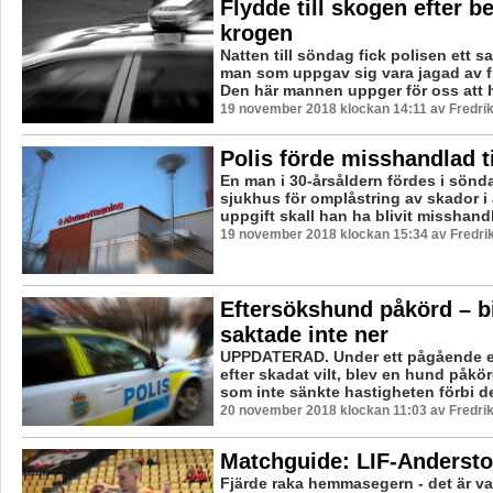
Flydde till skogen efter b
krogen
Natten till söndag fick polisen ett s
man som uppgav sig vara jagad av fl
Den här mannen uppger för oss att h
19 november 2018 klockan 14:11 av Fredri
Polis förde misshandlad t
En man i 30-årsåldern fördes i söndag
sjukhus för omplåstring av skador i 
uppgift skall han ha blivit misshandl
19 november 2018 klockan 15:34 av Fredri
Eftersökshund påkörd – bi
saktade inte ner
UPPDATERAD. Under ett pågående e
efter skadat vilt, blev en hund påkör
som inte sänkte hastigheten förbi de
20 november 2018 klockan 11:03 av Fredri
Matchguide: LIF-Andersto
Fjärde raka hemmasegern - det är va