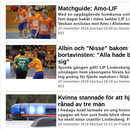
Matchguide: Amo-LIF
Med en uppåtgående formkurva och 
fem dagar bakåt i tiden laddar LIF 
Veckan avslutas mot Amo i Alstermo, 
25 november 2018 klockan 10:00 av Hannes
603
Albin och ”Nisse” bakom 
bortavinsten: ”Alla hade 
sig”
Sjunde gången gillt! LIF Lindesberg
söndagen hem säsongens första bor
tog poäng för fjärde matchen i följd. 
25 november 2018 klockan 19:10 av Hannes
603
Kvinna stannade för att hj
rånad av tre män
I fredags kväll larmade en ung kvin
uppgav att hon just hade blivit rånad
ha skett strax utanför Lindesberg. Fle
26 november 2018 klockan 10:51 av Fredri