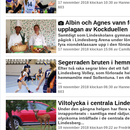
17 november 2018 klockan 10:30 av Hannes
603
Albin och Agnes vann f
upplagan av Kockduellen
Samtdigt som Lindeskolans gymna
pågick i Lindesberg Arena under lör
fyra niondeklassare upp i den första
17 november 2018 klockan 15:06 av Camill
Segerraden bruten i hem
Efter två raka segrar blev det ett fall
Lindesberg Volley, som förlorade h
hemmamöte med Sollentuna. I en rikt
...
19 november 2018 klockan 06:30 av Hannes
603
Viltolycka i centrala Lind
Under den gångna helgen har flera v
inrapporterats - samtliga med rådjur
olyckorna inträffade i de centrala de
Lindesberg...
19 november 2018 klockan 09:22 av Fredri