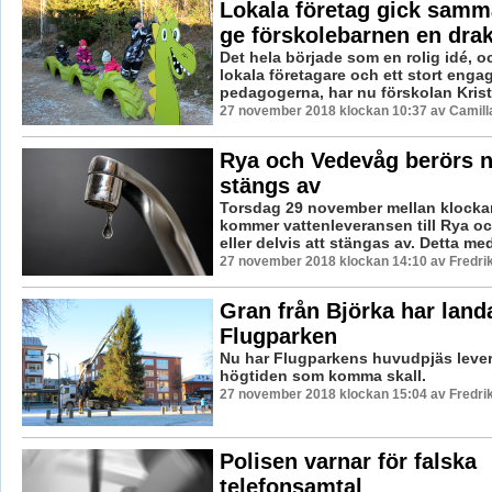
Lokala företag gick samma
ge förskolebarnen en dra
Det hela började som en rolig idé, o
lokala företagare och ett stort eng
pedagogerna, har nu förskolan Kristal
27 november 2018 klockan 10:37 av Camill
Rya och Vedevåg berörs n
stängs av
Torsdag 29 november mellan klocka
kommer vattenleveransen till Rya o
eller delvis att stängas av. Detta me
27 november 2018 klockan 14:10 av Fredri
Gran från Björka har landa
Flugparken
Nu har Flugparkens huvudpjäs levere
högtiden som komma skall.
27 november 2018 klockan 15:04 av Fredri
Polisen varnar för falska
telefonsamtal