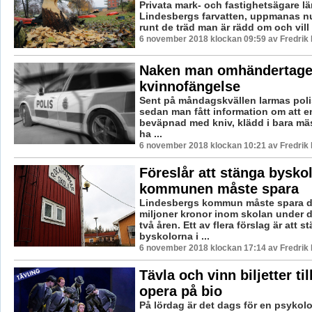
Privata mark- och fastighetsägare l
Lindesbergs farvatten, uppmanas nu 
runt de träd man är rädd om och vill 
6 november 2018 klockan 09:59 av Fredrik
Naken man omhändertage
kvinnofängelse
Sent på måndagskvällen larmas polis
sedan man fått information om att 
beväpnad med kniv, klädd i bara mäs
ha ...
6 november 2018 klockan 10:21 av Fredrik
Föreslår att stänga bysko
kommunen måste spara
Lindesbergs kommun måste spara d
miljoner kronor inom skolan under
två åren. Ett av flera förslag är att s
byskolorna i ...
6 november 2018 klockan 17:14 av Fredrik
Tävla och vinn biljetter til
opera på bio
På lördag är det dags för en psykolo