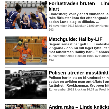
Förlustraden bruten – Li
klart
Lindesberg Volley är ett vinnande lag
raka förluster kom det efterlängtade 
sedan Lund slagits tillbaka. ...
10 november 2018 klockan 21:00 av Hannes
603
Matchguide: Hallby-LIF
Segern senast har gett LIF Lindesbe
vingarna - och nu vill laget lyfta i ta
mot tabelltrean Hallby har LIF chanse
11 november 2018 klockan 10:00 av Hannes 
603
Polisen utreder misstänk
Polisen har inlett en förundersökn
sedan en avliden man anträffats i ans
fastighet i Rockhammar. Kroppen hitt
11 november 2018 klockan 16:37 av Fredri
Andra raka – Linde knäckt