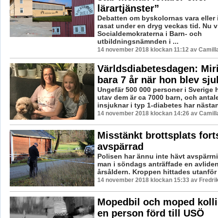
lärartjänster”
Debatten om byskolornas vara eller 
rasat under en dryg veckas tid. Nu vi
Socialdemokraterna i Barn- och
utbildningsnämnden i ...
14 november 2018 klockan 11:12 av Camill
Världsdiabetesdagen: Mir
bara 7 år när hon blev sju
Ungefär 500 000 personer i Sverige h
utav dem är ca 7000 barn, och antal
insjuknar i typ 1-diabetes har nästan
14 november 2018 klockan 14:26 av Camill
Misstänkt brottsplats fort
avspärrad
Polisen har ännu inte hävt avspärrn
man i söndags anträffade en avliden
årsåldern. Kroppen hittades utanför e
14 november 2018 klockan 15:33 av Fredri
Mopedbil och moped kolli
en person förd till USÖ