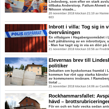
Lindesberg, som efter en stark avsl
tillbaka Anderstorp. Fatlum Ahmeti 
Nilsson visade...
20 november 2018 klockan 21:10 av Hannes
603
Inbrott i villa: Tog sig in v
övervåningen
En villaägare i Hagabergsområdet i 
haft påhälsning av en inbrottstjuv, 
- Man har tagit sig in via en dörr på ö
21 november 2018 klockan 10:56 av Fredri
Elevernas brev till Linde
politiker
Debatten om byskolornas framtid i 
kommun har rört upp starka känslo
av kommunens invånare. I Ramsberg
tiotal ...
21 november 2018 klockan 14:06 av Camill
Rockhammarsfallet: Avsp
hävd – brottsrubriceringe
För en och en halv vecka sedan ant