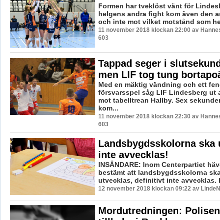
Formen har tveklöst vänt för Lindesb
helgens andra fight kom även den a
och inte mot vilket motstånd som hels
11 november 2018 klockan 22:00 av Hannes 
603
Tappad seger i slutsekun
men LIF tog tung bortapo
Med en mäktig vändning och ett fe
försvarsspel såg LIF Lindesberg ut a
mot tabelltrean Hallby. Sex sekunder
kom...
11 november 2018 klockan 22:30 av Hannes 
603
Landsbygdsskolorna ska u
inte avvecklas!
INSÄNDARE: Inom Centerpartiet häv
bestämt att landsbygdsskolorna sk
utvecklas, definitivt inte avvecklas. 
12 november 2018 klockan 09:22 av LindeN
Mordutredningen: Polisen