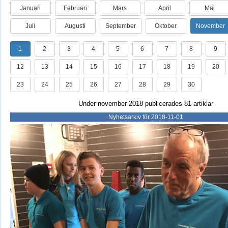
Januari
Februari
Mars
April
Maj
Juli
Augusti
September
Oktober
November
1
2
3
4
5
6
7
8
9
12
13
14
15
16
17
18
19
20
23
24
25
26
27
28
29
30
Under november 2018 publicerades 81 artiklar
Nyhetsarkiv för 2018-11-01