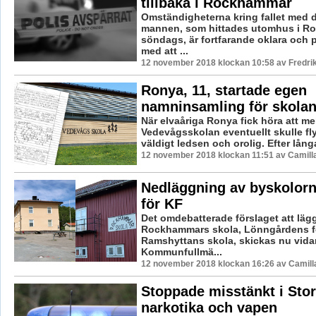
tillbaka i Rockhammar
Omständigheterna kring fallet med 
mannen, som hittades utomhus i R
söndags, är fortfarande oklara och p
med att ...
12 november 2018 klockan 10:58 av Fredri
Ronya, 11, startade egen
namninsamling för skola
När elvaåriga Ronya fick höra att me
Vedevågsskolan eventuellt skulle fly
väldigt ledsen och orolig. Efter långa
12 november 2018 klockan 11:51 av Camill
Nedläggning av byskolorna
för KF
Det omdebatterade förslaget att läg
Rockhammars skola, Lönngårdens f
Ramshyttans skola, skickas nu vidare
Kommunfullmä...
12 november 2018 klockan 16:26 av Camill
Stoppade misstänkt i Stor
narkotika och vapen