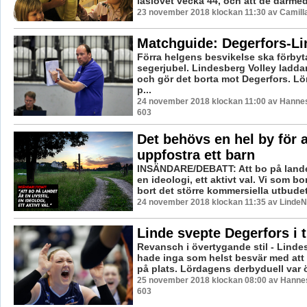
läslovet vecka 44, och att de därmed 
23 november 2018 klockan 11:30 av Camill
Matchguide: Degerfors-L
Förra helgens besvikelse ska förbyta
segerjubel. Lindesberg Volley ladda
och gör det borta mot Degerfors. L
p...
24 november 2018 klockan 11:00 av Hannes 
603
Det behövs en hel by för a
uppfostra ett barn
INSÄNDARE/DEBATT: Att bo på landet 
en ideologi, ett aktivt val. Vi som bor
bort det större kommersiella utbudet i
24 november 2018 klockan 11:35 av LindeNy
Linde svepte Degerfors i 
Revansch i övertygande stil - Linde
hade inga som helst besvär med att 
på plats. Lördagens derbyduell var ö
25 november 2018 klockan 08:00 av Hannes
603