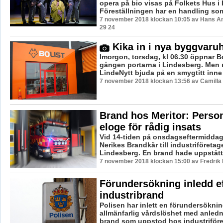
opera på bio visas på Folkets Hus i
Föreställningen har en handling som 
7 november 2018 klockan 10:05 av Hans A
29 24
Kika in i nya byggvaru
Imorgon, torsdag, kl 06.30 öppnar Bol
gången portarna i Lindesberg. Men 
LindeNytt bjuda på en smygtitt inne i
7 november 2018 klockan 13:56 av Camilla
Brand hos Meritor: Person
eloge för rådig insats
Vid 14-tiden på onsdagseftermidda
Nerikes Brandkår till industriföretage
Lindesberg. En brand hade uppstått o
7 november 2018 klockan 15:00 av Fredrik
Förundersökning inledd ef
industribrand
Polisen har inlett en förundersökni
allmänfarlig vårdslöshet med anled
brand som uppstod hos industriföret