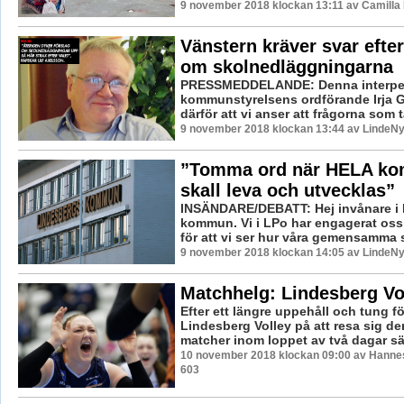
9 november 2018 klockan 13:11 av Camilla
Vänstern kräver svar efter
om skolnedläggningarna
PRESSMEDDELANDE: Denna interpellat
kommunstyrelsens ordförande Irja 
därför att vi anser att frågorna som t
9 november 2018 klockan 13:44 av LindeNy
”Tomma ord när HELA k
skall leva och utvecklas”
INSÄNDARE/DEBATT: Hej invånare i
kommun. Vi i LPo har engagerat oss i
för att vi ser hur våra gemensamma s
9 november 2018 klockan 14:05 av LindeNy
Matchhelg: Lindesberg Vo
Efter ett längre uppehåll och tung fö
Lindesberg Volley på att resa sig d
matcher inom loppet av två dagar sätt
10 november 2018 klockan 09:00 av Hannes
603