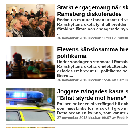
Starkt engagemang när sk
Ramsberg diskuterades
Redan tio minuter innan utsatt tid v
Ramshyttans skola fylld till bredde
föräldrar, lärare och engagerade b
...
26 november 2018 klockan 11:40 av Camill
Elevens känslosamma brev
politikerna
Under söndagens stormöte i Ramsbe
Ramshyttans skolas omdebatterade 
delades ett brev ut till politikerna 
Brevet...
26 november 2018 klockan 15:46 av Camill
Joggare tvingades kasta si
”Bilist styrde mot henne”
Polisen söker en silverfärgad bil och
som misstänks för försök till grov m
Detta sedan en kvinna, som var ute o
27 november 2018 klockan 09:07 av Fredri