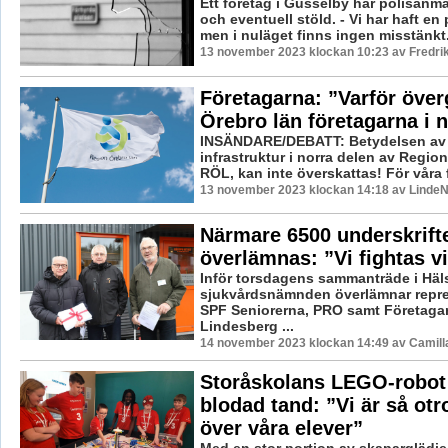
Ett företag i Gusselby har polisanmäl
och eventuell stöld. - Vi har haft en 
men i nuläget finns ingen misstänkt.
13 november 2023 klockan 10:23 av Fredri
Företagarna: ”Varför öve
Örebro län företagarna i 
INSÄNDARE/DEBATT: Betydelsen av 
infrastruktur i norra delen av Region
RÖL, kan inte överskattas! För våra f
13 november 2023 klockan 14:18 av LindeN
Närmare 6500 underskrift
överlämnas: ”Vi fightas v
Inför torsdagens sammanträde i Häl
sjukvårdsnämnden överlämnar repre
SPF Seniorerna, PRO samt Företagar
Lindesberg ...
14 november 2023 klockan 14:49 av Camill
Storåskolans LEGO-robot
blodad tand: ”Vi är så otro
över våra elever”
Med en stor portion av skaparglädje