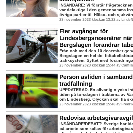
INSÄNDARE: Vi förstår frågetecknen k
var delaktiga i den gemensamma in
övriga partier till Hälso- och sjukvår
23 november 2023 klockan 13:22 av LindeN
Fler avgångar för
Lindesbergsresenärer när
Bergslagen förändrar tabe
Från och med den 10 december geno
Bergslagen en hel del tidtabellsförän
trafiksystem. Syftet med förändringar
23 november 2023 klockan 15:44 av Camill
Person avliden i samban
trädfällning
UPPDATERAD. En allvarlig olycka int
tiden på torsdagen i trakterna av Va
om Lindesberg. Olyckan skall ha skett
23 november 2023 klockan 15:48 av Fredri
Redovisa arbetsgivaravgif
INSÄNDARE/DEBATT: Sverige har ida
på arbete som kallas för arbetsgivara