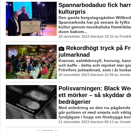
Spannarbodaduo fick har
kulturpris
Den gamla bergslagsgården Willbod
Spannarboda har på senare år fyllts 
kultur genom musikaliska framträda
duon bakom...
20 november 2023 klockan 10:32 av Fredri
Rekordhögt tryck på Fr
julmarknad
Kransar, salmbärssylt, honung, kan
och kaffe - detta och mycket mer gick
Frövifors julmarknad, som i år lockade
20 november 2023 klockan 11:09 av Jennie
Polisvarningen: Black Wee
ett mörker – så skyddar d
bedrägerier
Med anledning av den nu pågående
går polisen ut med smarta och viktiga 
fyndjägare i hopp om förebygga kort
21 november 2023 klockan 09:13 av Jennie