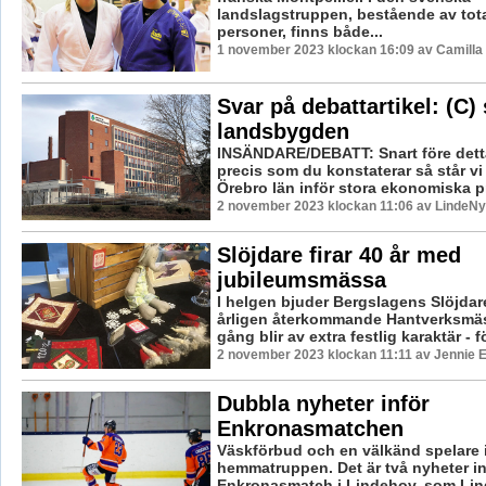
landslagstruppen, bestående av tota
personer, finns både...
1 november 2023 klockan 16:09 av Camilla
Svar på debattartikel: (C) 
landsbygden
INSÄNDARE/DEBATT: Snart före dett
precis som du konstaterar så står vi
Örebro län inför stora ekonomiska pr
2 november 2023 klockan 11:06 av LindeNyt
Slöjdare firar 40 år med
jubileumsmässa
I helgen bjuder Bergslagens Slöjdare 
årligen återkommande Hantverksmä
gång blir av extra festlig karaktär - fö
2 november 2023 klockan 11:11 av Jennie E
Dubbla nyheter inför
Enkronasmatchen
Väskförbud och en välkänd spelare i 
hemmatruppen. Det är två nyheter i
Enkronasmatch i Lindehov, som Li