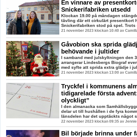
En vinnare av presentkort
Snickerifabriken utsedd
Klockan 19.00 på måndagen stängd
tävling där ett cirkulärt presentkort
Snickerifabriken stod på spel. Trots 
21 november 2023 klockan 10:40 av Camill
Gåvobion ska sprida glädje
behövande i jultider
I samband med julskyltningen den 
arrangerar Lindesbergs Biograf eve
med syfte att sprida extra glädje i jult
21 november 2023 klockan 13:00 av Camill
Tryckfel i kommunens al
tidigarelade första advent
olyckligt”
I den almanacka som Samhällsbygg
delar ut till hushållen i de fyra kom
länsdelen har det upptäckts något s
22 november 2023 klockan 09:35 av Jennie
Bil började brinna under f