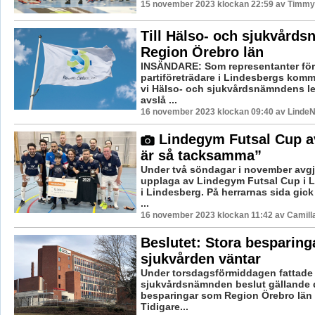
15 november 2023 klockan 22:59 av Timmy
Till Hälso- och sjukvård
Region Örebro län
INSÄNDARE: Som representanter för
partiföreträdare i Lindesbergs ko
vi Hälso- och sjukvårdsnämndens le
avslå ...
16 november 2023 klockan 09:40 av LindeN
Lindegym Futsal Cup av
är så tacksamma”
Under två söndagar i november avgj
upplaga av Lindegym Futsal Cup i 
i Lindesberg. På herrarnas sida gic
...
16 november 2023 klockan 11:42 av Camill
Beslutet: Stora besparing
sjukvården väntar
Under torsdagsförmiddagen fattade
sjukvårdsnämnden beslut gällande 
besparingar som Region Örebro län s
Tidigare...