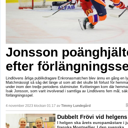
Jonsson poänghjält
efter förlängningss
Lindlövens årliga publikdragare Enkronasmatchen blev ännu en gång en lyck
Matchmässigt så såg det länge ut som att det skulle bli förlust för hemma
under inom den tredje periodens slutminuter. Kvitteringen kom där hemma
Isak Jonsson, som varit involverad i samtliga av Lindlövens fem mål, säkr
förlängningsspel.
4 november 2023 klockan 01:17 av
Timmy Lundegård
Dubbelt Frövi vid helgen
I helgen ska årets europamästare i j
franska Montpellier. I den svenska