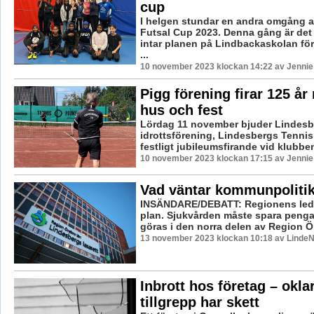
cup
I helgen stundar en andra omgång 
Futsal Cup 2023. Denna gång är de
intar planen på Lindbackaskolan för
...
10 november 2023 klockan 14:22 av Jennie
Pigg förening firar 125 å
hus och fest
Lördag 11 november bjuder Lindesb
idrottsförening, Lindesbergs Tenniskl
festligt jubileumsfirande vid klubben
10 november 2023 klockan 17:15 av Jennie
Vad väntar kommunpoliti
INSÄNDARE/DEBATT: Regionens led
plan. Sjukvården måste spara pengar
göras i den norra delen av Region Öre
13 november 2023 klockan 10:18 av LindeN
Inbrott hos företag – okla
tillgrepp har skett