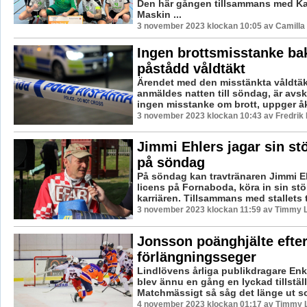
Den här gången tillsammans med Kal
Maskin ...
3 november 2023 klockan 10:05 av Camilla
Ingen brottsmisstanke b
påstådd våldtäkt
Ärendet med den misstänkta våldtä
anmäldes natten till söndag, är avskr
ingen misstanke om brott, uppger åkl
3 november 2023 klockan 10:43 av Fredrik
Jimmi Ehlers jagar sin st
på söndag
På söndag kan travtränaren Jimmi E
licens på Fornaboda, köra in sin stö
karriären. Tillsammans med stallets t
3 november 2023 klockan 11:59 av Timmy 
Jonsson poänghjälte efte
förlängningsseger
Lindlövens årliga publikdragare E
blev ännu en gång en lyckad tillstäl
Matchmässigt så såg det länge ut som
4 november 2023 klockan 01:17 av Timmy 