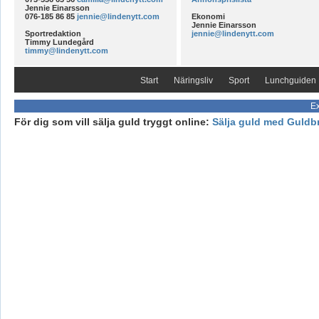
Jennie Einarsson
076-185 86 85
jennie@lindenytt.com
Ekonomi
Jennie Einarsson
Sportredaktion
jennie@lindenytt.com
Timmy Lundegård
timmy@lindenytt.com
Start
Näringsliv
Sport
Lunchguiden
Ex
För dig som vill sälja guld tryggt online:
Sälja guld med Guldb