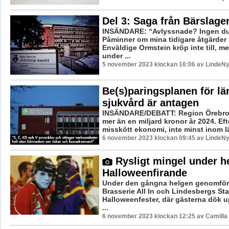
Del 3: Saga från Bärslage
INSÄNDARE: “Avlyssnade? Ingen du
Påminner om mina tidigare åtgärder 
Enväldige Ormstein kröp inte till, me
under ...
5 november 2023 klockan 16:06 av LindeNy
Be(s)paringsplanen för lä
sjukvård är antagen
INSÄNDARE/DEBATT: Region Örebro 
mer än en miljard kronor år 2024. Eft
misskött ekonomi, inte minst inom lä
6 november 2023 klockan 09:45 av LindeNy
Rysligt mingel under h
Halloweenfirande
Under den gångna helgen genomfö
Brasserie All In och Lindesbergs Sta
Halloweenfester, där gästerna dök up
...
6 november 2023 klockan 12:25 av Camilla