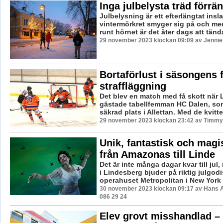
Inga julbelysta träd förrän
Julbelysning är ett efterlängtat insl
vintermörkret smyger sig på och me
runt hörnet är det åter dags att tända
29 november 2023 klockan 09:09 av Jennie
Bortaförlust i säsongens 
straffläggning
Det blev en match med få skott när 
gästade tabellfemman HC Dalen, so
säkrad plats i Allettan. Med de kvitte
29 november 2023 klockan 23:42 av Timmy
Unik, fantastisk och magi
från Amazonas till Linde
Det är inte många dagar kvar till jul
i Lindesberg bjuder på riktig julgodis
operahuset Metropolitan i New York 
30 november 2023 klockan 09:17 av Hans 
086 29 24
Elev grovt misshandlad –