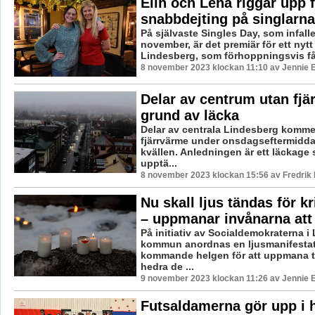
Elin och Lena riggar upp 
snabbdejting på singlarn
På självaste Singles Day, som infalle
november, är det premiär för ett nytt
Lindesberg, som förhoppningsvis får
8 november 2023 klockan 11:10 av Jennie 
Delar av centrum utan fjä
grund av läcka
Delar av centrala Lindesberg kommer
fjärrvärme under onsdagseftermidd
kvällen. Anledningen är ett läckage
upptä...
8 november 2023 klockan 15:56 av Fredrik
Nu skall ljus tändas för kr
– uppmanar invånarna att
På initiativ av Socialdemokraterna i
kommun anordnas en ljusmanifesta
kommande helgen för att uppmana ti
hedra de ...
9 november 2023 klockan 11:26 av Jennie 
Futsaldamerna gör upp i 