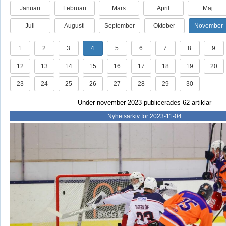
Januari
Februari
Mars
April
Maj
Juli
Augusti
September
Oktober
November
1
2
3
4
5
6
7
8
9
12
13
14
15
16
17
18
19
20
23
24
25
26
27
28
29
30
Under november 2023 publicerades 62 artiklar
Nyhetsarkiv för 2023-11-04