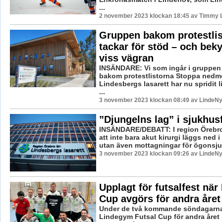
...
2 november 2023 klockan 18:45 av Timmy 
Gruppen bakom protestlis
tackar för stöd – och bek
viss vägran
INSÄNDARE: Vi som ingår i gruppen 
bakom protestlistorna Stoppa nedm
Lindesbergs lasarett har nu spridit li
...
3 november 2023 klockan 08:49 av LindeNy
”Djungelns lag” i sjukhus
INSÄNDARE/DEBATT: I region Örebro
att inte bara akut kirurgi läggs ned 
utan även mottagningar för ögonsjuk
3 november 2023 klockan 09:26 av LindeNy
Upplagt för futsalfest nä
Cup avgörs för andra året
Under de två kommande söndagarn
Lindegym Futsal Cup för andra året 