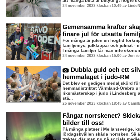
att många betalar betydligt högre ska
24 november 2023 klockan 10:49 av LindeN
Gemensamma krafter ska
finare jul för utsatta famil
För många är julen en högtid förkn
familjemys, julklappar och julmat - me
I många familjer får man inte ekonomi
24 november 2023 klockan 15:00 av Jennie
Dubbla guld och ett silv
hemmalaget i judo-RM
Det blev en gedigen medaljskörd för
hemmadistriktet Värmland-Örebro u
riksmästerskap i judo i Lindesberg a
stä...
25 november 2023 klockan 18:45 av Camill
Fångat norrskenet? Skick
bilder till oss!
På många platser i Mellansverige, 
lördagskvällen skåda norrsken. Så ä
trakter, där man nu på sociala medier