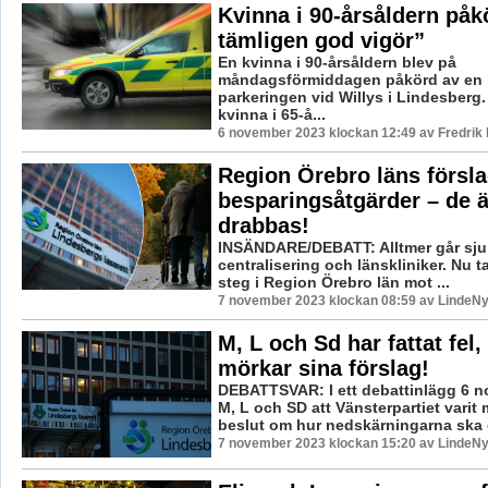
Kvinna i 90-årsåldern påk
tämligen god vigör”
En kvinna i 90-årsåldern blev på
måndagsförmiddagen påkörd av en b
parkeringen vid Willys i Lindesberg. 
kvinna i 65-å...
6 november 2023 klockan 12:49 av Fredrik
Region Örebro läns försla
besparingsåtgärder – de ä
drabbas!
INSÄNDARE/DEBATT: Alltmer går sj
centralisering och länskliniker. Nu ta
steg i Region Örebro län mot ...
7 november 2023 klockan 08:59 av LindeNy
M, L och Sd har fattat fel,
mörkar sina förslag!
DEBATTSVAR: I ett debattinlägg 6 
M, L och SD att Vänsterpartiet varit 
beslut om hur nedskärningarna ska gå 
7 november 2023 klockan 15:20 av LindeNy