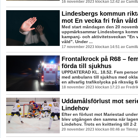
16 november 2023 klockan 12:42 av Camill
Lindesbergs kommun rikt
mot En vecka fri från våld
Med start måndagen den 20 novemb
uppmärksammar Lindesbergs kommu
kampanj- och aktivitetsveckan "En ve
våld". Under ...
17 november 2023 klockan 14:51 av Camill
Frontalkrock på R68 – fe
förda till sjukhus
UPPDATERAD KL. 18.52. Fem persone
med ambulans till sjukhus med oklar
en allvarlig trafikolycka på riksväg 68
18 november 2023 klockan 17:23 av Fredri
Uddamålsförlust mot serie
Lindehov
Efter en förlust mot Mariestad under
blev utgången den samma när lagen
Lindehov. Trots en kvittering till 2-2 
20 november 2023 klockan 00:46 av Timmy