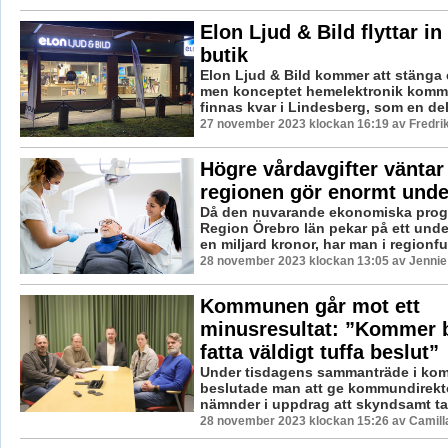
Elon Ljud & Bild flyttar in 
butik
Elon Ljud & Bild kommer att stänga ef
men konceptet hemelektronik komme
finnas kvar i Lindesberg, som en del 
27 november 2023 klockan 16:19 av Fredri
Högre vårdavgifter väntar
regionen gör enormt unde
Då den nuvarande ekonomiska prog
Region Örebro län pekar på ett unde
en miljard kronor, har man i regionful
28 november 2023 klockan 13:05 av Jennie
Kommunen går mot ett
minusresultat: ”Kommer 
fatta väldigt tuffa beslut”
Under tisdagens sammanträde i ko
beslutade man att ge kommundirektö
nämnder i uppdrag att skyndsamt ta 
28 november 2023 klockan 15:26 av Camill