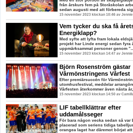
från årskurs fem på Storåskolan arbe
sedan augusti med att förbereda sig i
15 november 2023 klockan 10:46 av Jennie
Vem tycker du ska få året
Energiklapp?
Med syfte att lyfta fram lokala eldsjäl
projekt har Linde energi sedan fyra å
uppmärksammat personer genom ”..
15 november 2023 klockan 14:47 av Jennie
Björn Rosenström gästar
Vårmönstringens Vårfest
Efter premiärsuccén för Vårmönstri
utomhusfestival, meddelar arrangöre
Vårfesten återkommer även nästa år, 
15 november 2023 klockan 14:50 av Camill
LIF tabellklättrar efter
uddamålsseger
För bara någon vecka sedan så var 
placerad som seriens tidiga tabellj
orangea laget har däremot börjat att kl