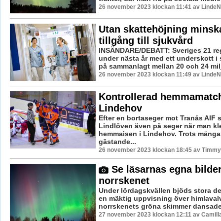
26 november 2023 klockan 11:41 av LindeNy
Utan skattehöjning minsk
tillgång till sjukvård
INSÄNDARE/DEBATT: Sveriges 21 reg
under nästa år med ett underskott i
på sammanlagt mellan 20 och 24 milja
26 november 2023 klockan 11:49 av LindeNy
Kontrollerad hemmamatch
Lindehov
Efter en bortaseger mot Tranås AIF 
Lindlöven även på seger när man kl
hemmaisen i Lindehov. Trots många 
gästande...
26 november 2023 klockan 18:45 av Timmy
Se läsarnas egna bilder
norrskenet
Under lördagskvällen bjöds stora de
en mäktig uppvisning över himlavalv
norrskenets gröna skimmer dansade 
27 november 2023 klockan 12:11 av Camill