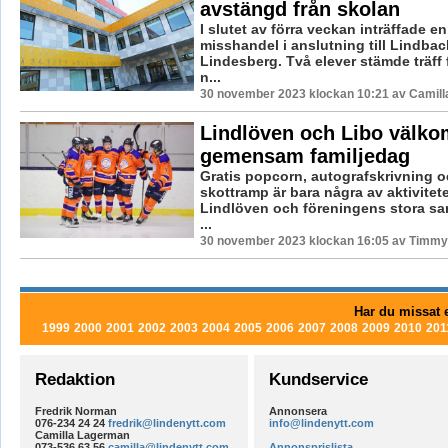
avstängd från skolan
I slutet av förra veckan inträffade e
misshandel i anslutning till Lindbac
Lindesberg. Två elever stämde träff f
n...
30 november 2023 klockan 10:21 av Camill
Lindlöven och Libo välkom
gemensam familjedag
Gratis popcorn, autografskrivning o
skottramp är bara några av aktivite
Lindlöven och föreningens stora sa
...
30 november 2023 klockan 16:05 av Timmy
Har du missat e
1999
2000
2001
2002
2003
2004
2005
2006
2007
2008
2009
2010
201
Redaktion
Kundservice
Fredrik Norman
Annonsera
076-234 24 24
fredrik@lindenytt.com
info@lindenytt.com
Camilla Lagerman
073-536 63 56
camilla@lindenytt.com
Annonsprislista