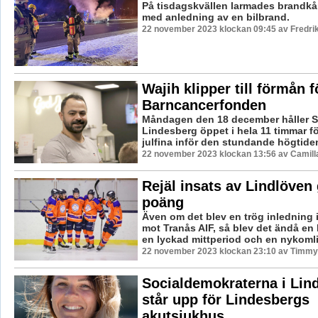
På tisdagskvällen larmades brandkåre
med anledning av en bilbrand.
22 november 2023 klockan 09:45 av Fredri
Wajih klipper till förmån f
Barncancerfonden
Måndagen den 18 december håller S
Lindesberg öppet i hela 11 timmar för
julfina inför den stundande högtiden.
22 november 2023 klockan 13:56 av Camill
Rejäl insats av Lindlöven 
poäng
Även om det blev en trög inledning
mot Tranås AIF, så blev det ändå en 
en lyckad mittperiod och en nykomli
22 november 2023 klockan 23:10 av Timmy
Socialdemokraterna i Lin
står upp för Lindesbergs
akutsjukhus