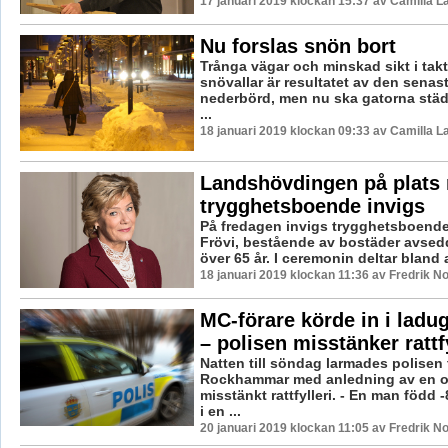
17 januari 2019 klockan 15:37 av Camilla 
Nu forslas snön bort
Trånga vägar och minskad sikt i ta
snövallar är resultatet av den senas
nederbörd, men nu ska gatorna stä
...
18 januari 2019 klockan 09:33 av Camilla 
Landshövdingen på plats 
trygghetsboende invigs
På fredagen invigs trygghetsboendet
Frövi, bestående av bostäder avsed
över 65 år. I ceremonin deltar bland 
18 januari 2019 klockan 11:36 av Fredrik N
MC-förare körde in i lad
– polisen misstänker rattfy
Natten till söndag larmades polisen t
Rockhammar med anledning av en o
misstänkt rattfylleri. - En man född 
i en ...
20 januari 2019 klockan 11:05 av Fredrik N