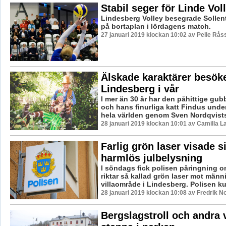
Stabil seger för Linde Vol
Lindesberg Volley besegrade Sollen
på bortaplan i lördagens match.
27 januari 2019 klockan 10:02 av Pelle Råss
Älskade karaktärer besök
Lindesberg i vår
I mer än 30 år har den påhittige gu
och hans finurliga katt Findus under
hela världen genom Sven Nordqvists
28 januari 2019 klockan 10:01 av Camilla 
Farlig grön laser visade s
harmlös julbelysning
I söndags fick polisen påringning o
riktar så kallad grön laser mot männi
villaområde i Lindesberg. Polisen ku
28 januari 2019 klockan 10:08 av Fredrik N
Bergslagstroll och andra 