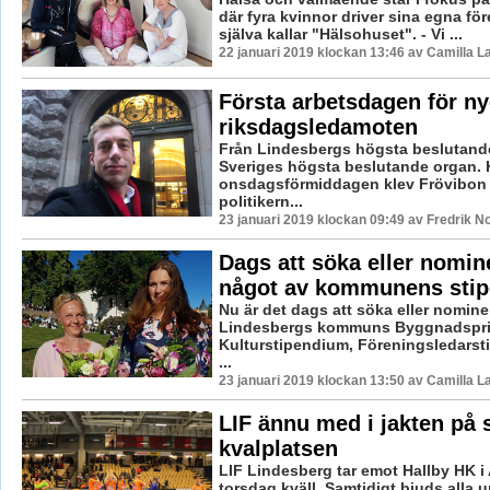
där fyra kvinnor driver sina egna för
själva kallar "Hälsohuset". - Vi ...
22 januari 2019 klockan 13:46 av Camilla 
Första arbetsdagen för ny
riksdagsledamoten
Från Lindesbergs högsta beslutande 
Sveriges högsta beslutande organ. 
onsdagsförmiddagen klev Frövibon 
politikern...
23 januari 2019 klockan 09:49 av Fredrik N
Dags att söka eller nomine
något av kommunens stip
Nu är det dags att söka eller nomin
Lindesbergs kommuns Byggnadspri
Kulturstipendium, Föreningsledars
...
23 januari 2019 klockan 13:50 av Camilla 
LIF ännu med i jakten på 
kvalplatsen
LIF Lindesberg tar emot Hallby HK i
torsdag kväll. Samtidigt bjuds alla