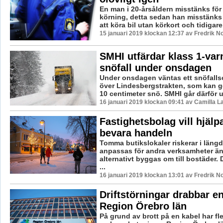
En man i 20-årsåldern misstänks för 
körning, detta sedan han misstänks
att köra bil utan körkort och tidigare
15 januari 2019 klockan 12:37 av Fredrik N
SMHI utfärdar klass 1-var
snöfall under onsdagen
Under onsdagen väntas ett snöfalls
över Lindesbergstrakten, som kan g
10 centimeter snö. SMHI går därför u
16 januari 2019 klockan 09:41 av Camilla 
Fastighetsbolag vill hjälpa 
bevara handeln
Tomma butikslokaler riskerar i längd
anpassas för andra verksamheter än
alternativt byggas om till bostäder. 
...
16 januari 2019 klockan 13:01 av Fredrik N
Driftstörningar drabbar e
Region Örebro län
På grund av brott på en kabel har fl