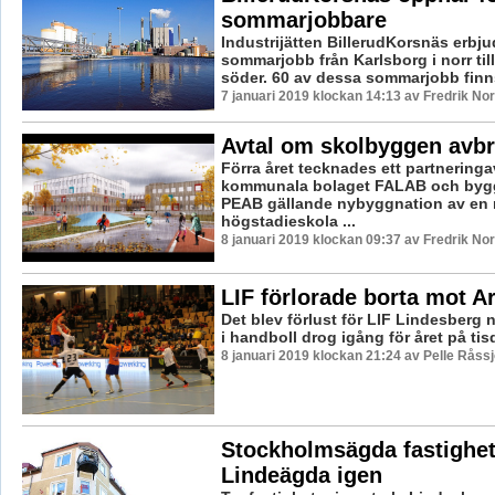
sommarjobbare
Industrijätten BillerudKorsnäs erbjud
sommarjobb från Karlsborg i norr till
söder. 60 av dessa sommarjobb finns 
7 januari 2019 klockan 14:13 av Fredrik No
Avtal om skolbyggen avbr
Förra året tecknades ett partneringa
kommunala bolaget FALAB och bygg
PEAB gällande nybyggnation av en 
högstadieskola ...
8 januari 2019 klockan 09:37 av Fredrik No
LIF förlorade borta mot A
Det blev förlust för LIF Lindesberg 
i handboll drog igång för året på ti
8 januari 2019 klockan 21:24 av Pelle Råssj
Stockholmsägda fastighete
Lindeägda igen