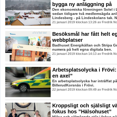
bygga ny anläggning på
Den ekonomiska föreningen Solel i 
sedan tidigare två medlemsägda anl
Lindesberg - på Lindeskolans tak. Nu
21 januari 2019 klockan 13:26 av Fredrik N
Besöksmål har fått helt e
webbplatser
Badhuset Energikällan och Stripa Gr
numera på helt egna digitala ben.
21 januari 2019 klockan 14:13 av Fredrik N
Arbetsplatsolycka i Frövi:
en axel”
En arbetsplatsolycka har inträffat p
BillerudKorsnäs i Frövi.
22 januari 2019 klockan 09:49 av Fredrik N
Kroppsligt och själsligt 
fokus hos ”Hälsohuset”
Hälsa och välmående står i fokus på