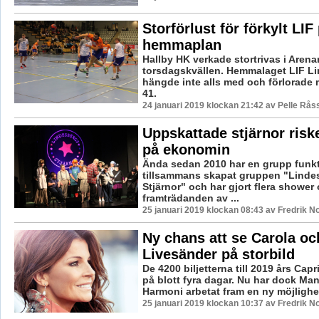
Storförlust för förkylt LIF
hemmaplan
Hallby HK verkade stortrivas i Arena
torsdagskvällen. Hemmalaget LIF L
hängde inte alls med och förlorade 
41.
24 januari 2019 klockan 21:42 av Pelle Råss
Uppskattade stjärnor riske
på ekonomin
Ända sedan 2010 har en grupp funk
tillsammans skapat gruppen "Linde
Stjärnor" och har gjort flera shower
framträdanden av ...
25 januari 2019 klockan 08:43 av Fredrik N
Ny chans att se Carola oc
Livesänder på storbild
De 4200 biljetterna till 2019 års Capr
på blott fyra dagar. Nu har dock Ma
Harmoni arbetat fram en ny möjlighet ti
25 januari 2019 klockan 10:37 av Fredrik N