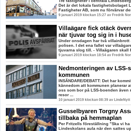
Tre fastigheter i centrala Lindesberg
Det är det lokala fastighetsbolaget
Fastigheter AB, som nu förvärvar des
9 januari 2019 klockan 15:27 av Fredrik No
Villaägare fick otäck öve
när tjuvar tog sig in i hus
Under onsdagen har två villainbrott a
polisen. I det ena fallet var villaäg
tjuvarna slog till. - Villaägaren skall h
9 januari 2019 klockan 18:54 av Fredrik No
Nedmonteringen av LSS-st
kommunen
INSÄNDARE/DEBATT: Det har kommit 
kännedom att kommunen planerar att
oss som bor på LSS-boenden även nä
resor ...
10 januari 2019 klockan 08:39 av LindeNytt
Gusselbyaren Torgny Ass
tillbaka på hemmaplan
Per Fritzells föreställning "Ska vi ha
Lindeskolans aula när den sattes u