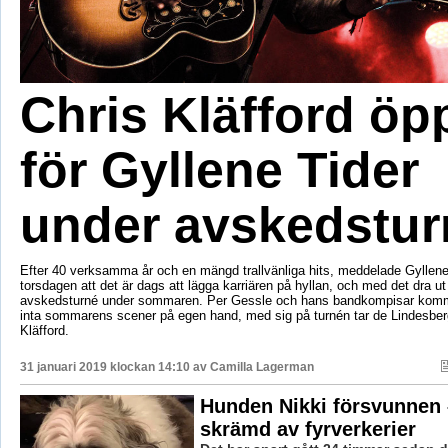
Chris Kläfford öp
för Gyllene Tider
under avskedstur
Efter 40 verksamma år och en mängd trallvänliga hits, meddelade Gyllene
torsdagen att det är dags att lägga karriären på hyllan, och med det dra ut
avskedsturné under sommaren. Per Gessle och hans bandkompisar komme
inta sommarens scener på egen hand, med sig på turnén tar de Lindesber
Kläfford.
31 januari 2019 klockan 14:10 av
Camilla Lagerman
Hunden Nikki försvunnen 
skrämd av fyrverkerier