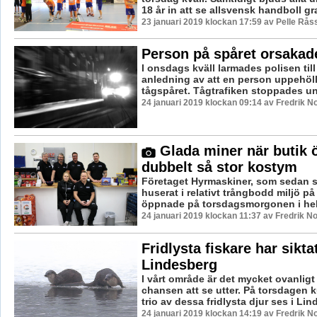
18 år in att se allsvensk handboll gra
23 januari 2019 klockan 17:59 av Pelle Råss
Person på spåret orsakad
I onsdags kväll larmades polisen til
anledning av att en person uppehöll
tågspåret. Tågtrafiken stoppades und
24 januari 2019 klockan 09:14 av Fredrik N
Glada miner när butik 
dubbelt så stor kostym
Företaget Hyrmaskiner, som sedan s
huserat i relativt trångbodd miljö på
öppnade på torsdagsmorgonen i helt
24 januari 2019 klockan 11:37 av Fredrik N
Fridlysta fiskare har siktat
Lindesberg
I vårt område är det mycket ovanligt 
chansen att se utter. På torsdagen
trio av dessa fridlysta djur ses i Lin
24 januari 2019 klockan 14:19 av Fredrik N