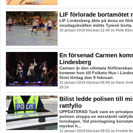
LIF förlorade bortamötet 
LIF Lindesberg åkte på ännu en förl
onsdagskvällen mötte Tyresö borta.
30 januari 2019 klockan 22:40 av Pelle Råss
En försenad Carmen komme
Lindesberg
Carmen är den ultimata förförerskan
kommer hon till Folkets Hus i Linde
först lördag den 9 februari.
31 januari 2019 klockan 08:50 av Hans And
29 24
Bilist ledde polisen till m
rattfyllo
UPPDATERAD Tack vare en privatpe
polisen stoppa en misstänkt rattfylle
torsdagen. Vid provtagning konstat
mycket h...
31 januari 2019 klockan 09:53 av Fredrik N