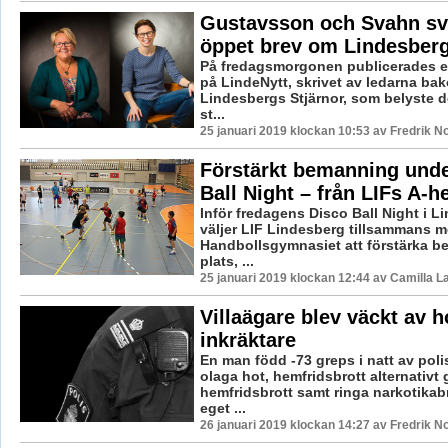
Gustavsson och Svahn sv
öppet brev om Lindesberg
På fredagsmorgonen publicerades e
på LindeNytt, skrivet av ledarna b
Lindesbergs Stjärnor, som belyste 
st...
25 januari 2019 klockan 10:53 av Fredrik N
Förstärkt bemanning unde
Ball Night – från LIFs A-h
Inför fredagens Disco Ball Night i 
väljer LIF Lindesberg tillsammans 
Handbollsgymnasiet att förstärka 
plats, ...
25 januari 2019 klockan 12:44 av Camilla 
Villaägare blev väckt av ho
inkräktare
En man född -73 greps i natt av poli
olaga hot, hemfridsbrott alternativt 
hemfridsbrott samt ringa narkotika
eget ...
26 januari 2019 klockan 14:27 av Fredrik N