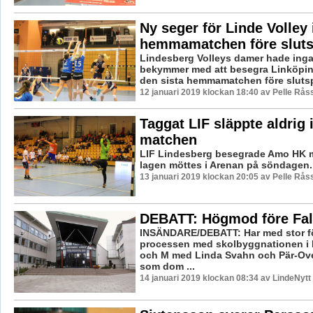
Ny seger för Linde Volley 
hemmamatchen före sluts
Lindesberg Volleys damer hade inga
bekymmer med att besegra Linköpin
den sista hemmamatchen före slutsp
12 januari 2019 klockan 18:40 av Pelle Råss
Taggat LIF släppte aldrig 
matchen
LIF Lindesberg besegrade Amo HK m
lagen möttes i Arenan på söndagen.
13 januari 2019 klockan 20:05 av Pelle Råss
DEBATT: Högmod före Fal
INSÄNDARE/DEBATT: Har med stor fö
processen med skolbyggnationen i 
och M med Linda Svahn och Pär-Ove
som dom ...
14 januari 2019 klockan 08:34 av LindeNytt