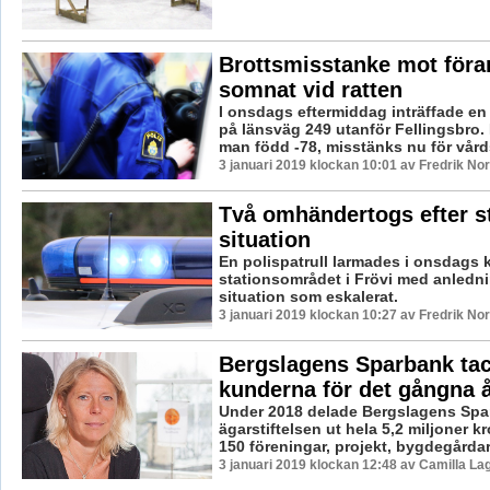
Brottsmisstanke mot föra
somnat vid ratten
I onsdags eftermiddag inträffade en
på länsväg 249 utanför Fellingsbro.
man född -78, misstänks nu för vårds
3 januari 2019 klockan 10:01 av Fredrik No
Två omhändertogs efter s
situation
En polispatrull larmades i onsdags kvä
stationsområdet i Frövi med anledn
situation som eskalerat.
3 januari 2019 klockan 10:27 av Fredrik No
Bergslagens Sparbank ta
kunderna för det gångna å
Under 2018 delade Bergslagens Spa
ägarstiftelsen ut hela 5,2 miljoner kr
150 föreningar, projekt, bygdegårdar e
3 januari 2019 klockan 12:48 av Camilla L