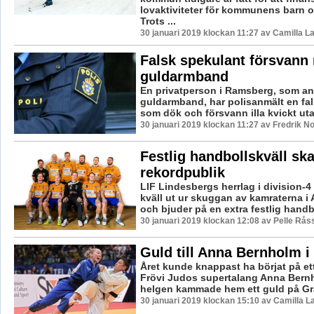
lovaktiviteter för kommunens barn 
Trots ...
30 januari 2019 klockan 11:27 av Camilla 
Falsk spekulant försvann
guldarmband
En privatperson i Ramsberg, som an
guldarmband, har polisanmält en fa
som dök och försvann illa kvickt utan
30 januari 2019 klockan 11:27 av Fredrik N
Festlig handbollskväll sk
rekordpublik
LIF Lindesbergs herrlag i division-4 
kväll ut ur skuggan av kamraterna i
och bjuder på en extra festlig handb
30 januari 2019 klockan 12:08 av Pelle Råss
Guld till Anna Bernholm i 
Året kunde knappast ha börjat på ett 
Frövi Judos supertalang Anna Bern
helgen kammade hem ett guld på Gran
30 januari 2019 klockan 15:10 av Camilla 