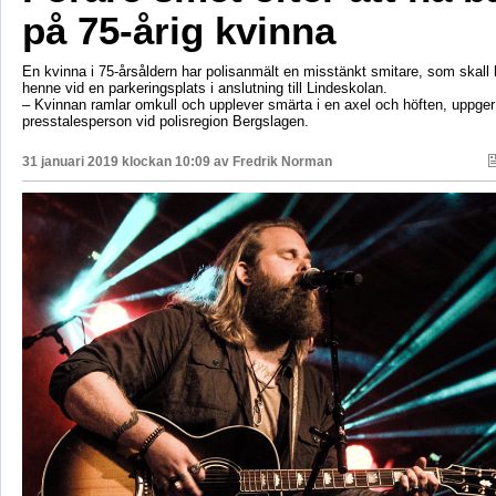
på 75-årig kvinna
En kvinna i 75-årsåldern har polisanmält en misstänkt smitare, som skall
henne vid en parkeringsplats i anslutning till Lindeskolan.
– Kvinnan ramlar omkull och upplever smärta i en axel och höften, uppger
presstalesperson vid polisregion Bergslagen.
31 januari 2019 klockan 10:09 av
Fredrik Norman