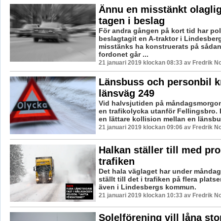
Ännu en misstänkt olaglig
tagen i beslag
För andra gången på kort tid har po
beslagtagit en A-traktor i Lindesber
misstänks ha konstruerats på sådant
fordonet går ...
21 januari 2019 klockan 08:33 av Fredrik N
Länsbuss och personbil k
länsväg 249
Vid halvsjutiden på måndagsmorgon
en trafikolycka utanför Fellingsbro. 
en lättare kollision mellan en länsbu
21 januari 2019 klockan 09:06 av Fredrik N
Halkan ställer till med pr
trafiken
Det hala väglaget har under månd
ställt till det i trafiken på flera plats
även i Lindesbergs kommun.
21 januari 2019 klockan 10:33 av Fredrik N
Solelförening vill låna stor