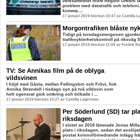
verksamheter inom Region Örebro lä
problem med datatrafik och telefoni. 
komma ...
17 januari 2019 klockan 10:47 av Camilla 
Morgontrafiken blåste nyk
Tidigt på torsdagsmorgonen gjorde
trafiknykterhetskontroll på riksväg 5
17 januari 2019 klockan 11:09 av Fredrik N
TV: Se Annikas film på de oblyga
vildsvinen
I höjd med Gåsta, mellan Fellingsbro och Frövi, fick
Annika Strandell i tisdags syn på två vildsvin som
helt ogenerat gick omkring och bökade i ...
17 januari 2019 klockan 14:27 av Camilla Lagerman,
Per Söderlund (SD) tar pla
riksdagen
I slutet av 2018 lämnade Jonas Milla
plats i riksdagen, sedan det avslöjat
postat kvinnoförnedrande inlägg från