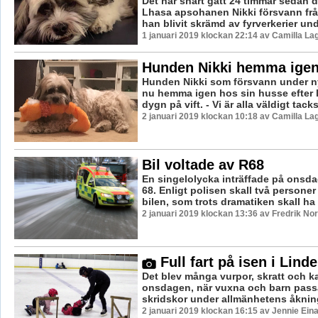
Det har snart gått 24 timmar sedan 
Lhasa apsohanen Nikki försvann från
han blivit skrämd av fyrverkerier und
1 januari 2019 klockan 22:14 av Camilla L
Hunden Nikki hemma ige
Hunden Nikki som försvann under n
nu hemma igen hos sin husse efter l
dygn på vift. - Vi är alla väldigt tac
2 januari 2019 klockan 10:18 av Camilla L
Bil voltade av R68
En singelolycka inträffade på onsd
68. Enligt polisen skall två personer 
bilen, som trots dramatiken skall ha k
2 januari 2019 klockan 13:36 av Fredrik No
Full fart på isen i Lind
Det blev många vurpor, skratt och ka
onsdagen, när vuxna och barn passa
skridskor under allmänhetens åkning 
2 januari 2019 klockan 16:15 av Jennie Ein