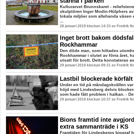
stanna i parken
Kulturarvet Brunnskaret - reliefstene
skulptören Inger Modin-Hülphers avb
lokala miljöer som allehanda väsen 
...
28 januari 2019 klockan 14:33 av Fredrik N
Inget brott bakom dödsfall
Rockhammar
Den döde man, som hittades utomhu
Rockhammar i slutet av förra året, ha
utsatt för brott. Detta konstateras av
29 januari 2019 klockan 09:31 av Fredrik N
Lastbil blockerade körfält
Under en tid på måndagskvällen var 
höjd med Lindesberg delvis blockera
som hade fått problem i halkan. - Det 
29 januari 2019 klockan 10:37 av Fredrik N
Bions framtid inte avgjord
extra sammanträde i KS
Framtiden för Lindesbergs biograf ha