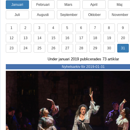
Januari
Februari
Mars
April
Maj
Juli
Augusti
September
Oktober
November
1
2
3
4
5
6
7
8
9
12
13
14
15
16
17
18
19
20
23
24
25
26
27
28
29
30
31
Under januari 2019 publicerades 73 artiklar
Nyhetsarkiv för 2019-01-31