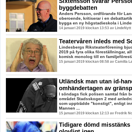
Sixtensson svarar Persson
byggdebatten
Anders Persson, ordförande för Lan
oberoende, kritiserar i en debattarti
bygga en ny högstadieskola i Lindes
14 januari 2019 klockan 13:53 av LindeNytt
Teatervåren inleds med S
Lindesbergs Riksteaterförening bju
2019 på fyra olika föreställningar, all
komisk monolog till en familjeförestä
15 januari 2019 klockan 08:58 av Camilla 
Utländsk man utan id-han
omhändertagen av gränsp
I söndags fick polisen samtal från b
området Stadsskogen 2 med anledn
som uppträdde "konstigt", enligt inr
Mannen ...
15 januari 2019 klockan 12:13 av Fredrik N
Tidigare dömd misstänks 
olovligt igen