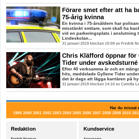
Förare smet efter att ha b
75-årig kvinna
En kvinna i 75-årsåldern har polisan
misstänkt smitare, som skall ha bac
vid en parkeringsplats i anslutning ti
Lindeskolan...
31 januari 2019 klockan 10:09 av Fredrik N
Chris Kläfford öppnar för
Tider under avskedsturné
Efter 40 verksamma år och en mängd 
hits, meddelade Gyllene Tider under
det är dags att lägga karriären på hyll
31 januari 2019 klockan 14:10 av Camilla 
Har du missat e
1999
2000
2001
2002
2003
2004
2005
2006
2007
2008
2009
2010
201
Redaktion
Kundservice
Fredrik Norman
Annonsera