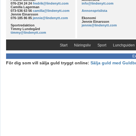
076-234 24 24
fredrik@lindenytt.com
info@lindenytt.com
Camilla Lagerman
073-536 63 56
camilla@lindenytt.com
Annonsprislista
Jennie Einarsson
076-185 86 85
jennie@lindenytt.com
Ekonomi
Jennie Einarsson
Sportredaktion
jennie@lindenytt.com
Timmy Lundegård
timmy@lindenytt.com
Start
Näringsliv
Sport
Lunchguiden
Ex
För dig som vill sälja guld tryggt online:
Sälja guld med Guldb