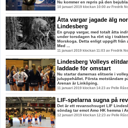
Nu kommer en repris på den bejublad
10 januari 2019 klockan 10:00 av Fredrik N
Åtta vargar jagade älg no
Lindesberg
En grupp vargar, med totalt åtta indiv
under torsdagen ha rört sig i trakter
Morskoga. Detta enligt uppgift från
Med ...
11 januari 2019 klockan 11:03 av Fredrik N
Lindesberg Volleys elitda
laddade för omstart
Nu startar damernas elitserie i volle
juluppehållet. Första motståndare 
Arenan är Linköping.
11 januari 2019 klockan 14:23 av Pelle Råss
LIF-spelarna sugna på re
Det är ett revanschsuget LIF Linde
söndag tar emot Amo HK hemma i A
12 januari 2019 klockan 12:23 av Pelle Råss