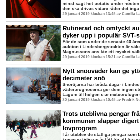
minst sagt het potatis under hösten 
den ska drivas vidare råder det inga 
29 januari 2019 klockan 13:45 av Camilla 
Rutinerad och omtyckt au
dyker upp i populär SVT-s
För de som under de senaste 40 år
auktion i Lindesbergstrakten är säke
Magnussons ansikte ett mycket välb
29 januari 2019 klockan 15:21 av Camilla 
Nytt snöoväder kan ge ytte
decimeter snö
Snöröjarna har bråda dagar i Lindes
väderprognoserna ger dem ingen stör
Lagom till helgen siar meteorologerna
30 januari 2019 klockan 10:45 av Fredrik N
Trots uteblivna pengar frå
kommunen släpper digert
lovprogram
I år uteblev de statliga pengar som
kommun tidigare år fått för att finan