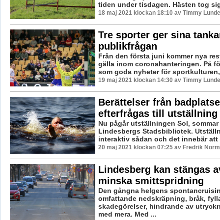
tiden under tisdagen. Hästen tog sig 
18 maj 2021 klockan 18:10 av Timmy Lunde
Tre sporter ger sina tank
publikfrågan
Från den första juni kommer nya rest
gälla inom coronahanteringen. På fö
som goda nyheter för sportkulturen, 
19 maj 2021 klockan 14:30 av Timmy Lunde
Berättelser från badplatse
efterfrågas till utställning
Nu pågår utställningen Sol, sommar
Lindesbergs Stadsbibliotek. Utställ
interaktiv sådan och det innebär att 
20 maj 2021 klockan 07:25 av Fredrik Norm
Lindesberg kan stängas av
minska smittspridning
Den gångna helgens spontancruisi
omfattande nedskräpning, bråk, fyll
skadegörelser, hindrande av utryck
med mera. Med ...