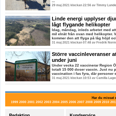
...
29 maj 2021 klockan 22:56 av Timmy Lunde
Linde energi upplyser dj
lågt flygande helikopter
Idag, måndag, inleds arbetet med at
mil elnät från ovan med helikopter. 
kommer den att flyga på låg höjd oc
31 maj 2021 klockan 07:48 av Fredrik Norm
Större vaccinleveranser a
under juni
Under vecka 22 vaccinerar Region Ö
totalt 15 000 doser vaccin. Just nu 
vaccination i fas fyra, där personer 
31 maj 2021 klockan 10:53 av Camilla Lag
Har du missat e
1999
2000
2001
2002
2003
2004
2005
2006
2007
2008
2009
2010
201
Redaktion
Kundservice