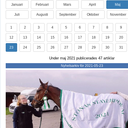
Januari
Februari
Mars
April
Maj
Juli
Augusti
September
Oktober
November
1
2
3
4
5
6
7
8
9
12
13
14
15
16
17
18
19
20
23
24
25
26
27
28
29
30
31
Under maj 2021 publicerades 47 artiklar
Nyhetsarkiv för 2021-05-23