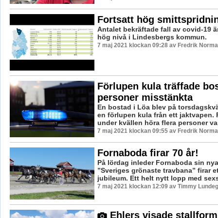
Fortsatt hög smittspridni
Antalet bekräftade fall av covid-19 ä
hög nivå i Lindesbergs kommun.
7 maj 2021 klockan 09:28 av Fredrik Norma
Förlupen kula träffade bos
personer misstänkta
En bostad i Löa blev på torsdagskvä
en förlupen kula från ett jaktvapen.
under kvällen höra flera personer var
7 maj 2021 klockan 09:55 av Fredrik Norma
Fornaboda firar 70 år!
På lördag inleder Fornaboda sin ny
”Sveriges grönaste travbana” firar et
jubileum. Ett helt nytt lopp med sexsif
7 maj 2021 klockan 12:09 av Timmy Lundeg
Ehlers visade stallform