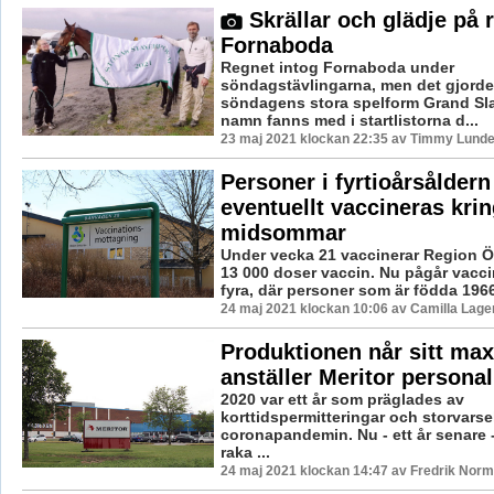
Skrällar och glädje på 
Fornaboda
Regnet intog Fornaboda under
söndagstävlingarna, men det gjord
söndagens stora spelform Grand Sla
namn fanns med i startlistorna d...
23 maj 2021 klockan 22:35 av Timmy Lunde
Personer i fyrtioårsåldern
eventuellt vaccineras kri
midsommar
Under vecka 21 vaccinerar Region Ö
13 000 doser vaccin. Nu pågår vaccin
fyra, där personer som är födda 1966
24 maj 2021 klockan 10:06 av Camilla Lag
Produktionen når sitt max
anställer Meritor personal
2020 var ett år som präglades av
korttidspermitteringar och storvarse
coronapandemin. Nu - ett år senare -
raka ...
24 maj 2021 klockan 14:47 av Fredrik Norm