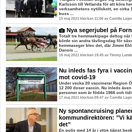
Karlsson till Vetlanda för att köra h
verksamhetens nytillskott, en cirka 
buss ...
15 maj 2021 klockan 11:06 av Camilla Lage
Nya segerjubel på For
Totalt tre hemmaekipage deltog när
körde sin andra tävlingsdag för sä
hemmaseger blev det, där Jimmi Ehl
Danois ...
16 maj 2021 klockan 19:45 av Timmy Lunde
Nu inleds fas fyra i vacci
mot covid-19
Under vecka 20 vaccinerar Region Ö
12 200 doser vaccin. Nu inleds även 
personer som är födda 1966 och tidig
17 maj 2021 klockan 09:47 av Camilla Lag
Ny spontancruising plane
kommundirektören: ”Vi kän
det”
En polis med 14 år i yttre tjänst besk