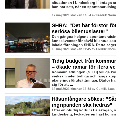
situationen i Lindesberg i lördags s
han har sett, när en spontancruisin
...
17 maj 2021 klockan 14:54 av Fredrik Norm
SHRA: ”Det här förstör fö
seriösa bilentusiaster”
Den gångna helgens spontancruisin
konsekvenser för såväl bilentusias
lokala föreningen SHRA. Detta säger
18 maj 2021 klockan 11:45 av Fredrik Norm
Tidig budget från kommu
– ökade ramar för flera v
Kommunledningen (S + C) vill ge 
verksamheter tydliga och långsiktig
planeringsförutsättningar. Därför h
sig för att ...
18 maj 2021 klockan 13:58 av Camilla Lag
Hästinfångare sökes: ”Så
ingripanden ska hedras”
Efter en oturlig körtur i Dalskogen, 
Lindesberg, lyckades en häst komma