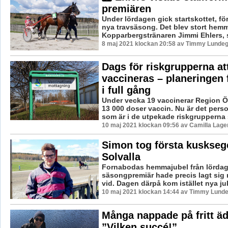
premiären
Under lördagen gick startskottet, f
nya travsäsong. Det blev stort hem
Kopparbergstränaren Jimmi Ehlers, s
8 maj 2021 klockan 20:58 av Timmy Lundeg
Dags för riskgrupperna at
vaccineras – planeringen f
i full gång
Under vecka 19 vaccinerar Region Ö
13 000 doser vaccin. Nu är det perso
som är i de utpekade riskgrupperna 
10 maj 2021 klockan 09:56 av Camilla Lag
Simon tog första kuskseg
Solvalla
Fornabodas hemmajubel från lörda
säsongpremiär hade precis lagt sig 
vid. Dagen därpå kom istället nya jube
10 maj 2021 klockan 14:44 av Timmy Lunde
Många nappade på fritt äd
”Vilken succé!”