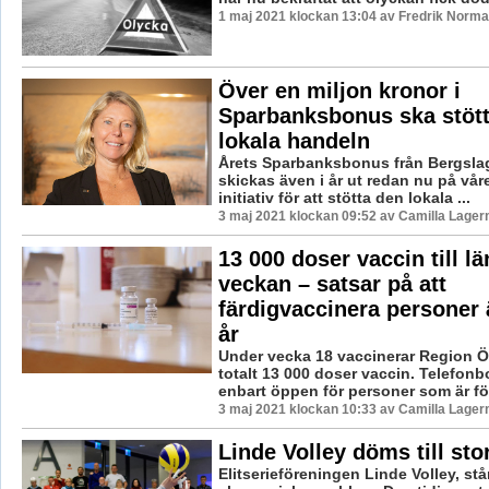
1 maj 2021 klockan 13:04 av Fredrik Norma
Över en miljon kronor i
Sparbanksbonus ska stöt
lokala handeln
Årets Sparbanksbonus från Bergsl
skickas även i år ut redan nu på våren
initiativ för att stötta den lokala ...
3 maj 2021 klockan 09:52 av Camilla Lager
13 000 doser vaccin till l
veckan – satsar på att
färdigvaccinera personer 
år
Under vecka 18 vaccinerar Region Ö
totalt 13 000 doser vaccin. Telefon
enbart öppen för personer som är fö
3 maj 2021 klockan 10:33 av Camilla Lager
Linde Volley döms till sto
Elitserieföreningen Linde Volley, st