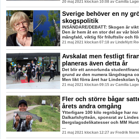
20 maj 2021 klockan 10:08 av Camilla Lag
Sverige behöver en ny gr
skogspolitik
INSÄNDARE/DEBATT: Skogen är vikti
Den är hem åt en stor del av vår bio
mångfald, viktig för friluftsliv och för
21 maj 2021 klockan 07:18 av LindeNytt Re
Avskalat men festligt fira
planeras även detta år
Det blir ett annorlunda studentfirand
grund av den numera långdragna c
Men likt förra året har Lindeskolan ly
21 maj 2021 klockan 09:15 av Camilla Lag
Fler och större bågar satte
årets andra omgång
Ytterligare 100 kilo regnbåge har nu 
Dalkarlshytteån, sponsrat av Linde
Bergslagsdelikatesser och MM Hunt 
...
21 maj 2021 klockan 12:27 av Fredrik Norm