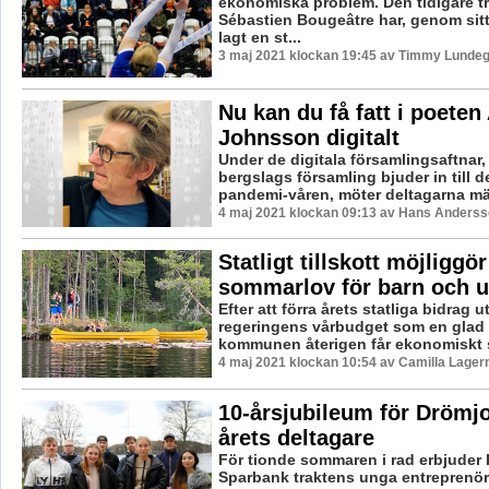
ekonomiska problem. Den tidigare t
Sébastien Bougeâtre har, genom sit
lagt en st...
3 maj 2021 klockan 19:45 av Timmy Lundeg
Nu kan du få fatt i poeten
Johnsson digitalt
Under de digitala församlingsaftnar
bergslags församling bjuder in till d
pandemi-våren, möter deltagarna mä
4 maj 2021 klockan 09:13 av Hans Anderss
Statligt tillskott möjliggör
sommarlov för barn och 
Efter att förra årets statliga bidrag 
regeringens vårbudget som en glad 
kommunen återigen får ekonomiskt st
4 maj 2021 klockan 10:54 av Camilla Lager
10-årsjubileum för Drömj
årets deltagare
För tionde sommaren i rad erbjuder
Sparbank traktens unga entreprenörer