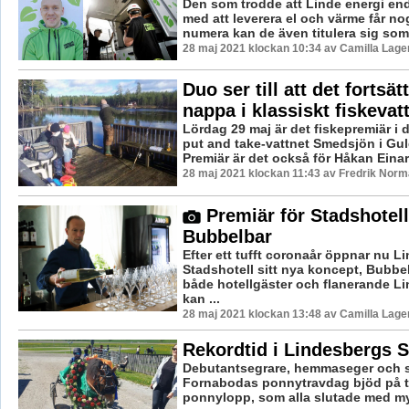
Den som trodde att Linde energi end
med att leverera el och värme får no
numera kan de även titulera sig som 
28 maj 2021 klockan 10:34 av Camilla Lag
Duo ser till att det fortsätt
nappa i klassiskt fiskevat
Lördag 29 maj är det fiskepremiär i 
put and take-vattnet Smedsjön i Gu
Premiär är det också för Håkan Einar
28 maj 2021 klockan 11:43 av Fredrik Norm
Premiär för Stadshotell
Bubbelbar
Efter ett tufft coronaår öppnar nu L
Stadshotell sitt nya koncept, Bubbe
både hotellgäster och flanerande L
kan ...
28 maj 2021 klockan 13:48 av Camilla Lag
Rekordtid i Lindesbergs S
Debutantsegrare, hemmaseger och s
Fornabodas ponnytravdag bjöd på ti
ponnylopp, som alla slutade med myc