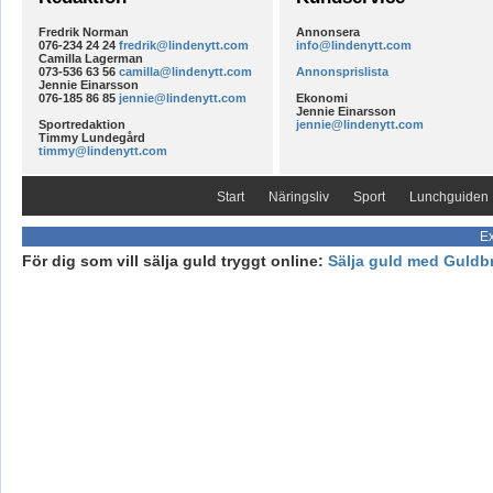
Fredrik Norman
Annonsera
076-234 24 24
fredrik@lindenytt.com
info@lindenytt.com
Camilla Lagerman
073-536 63 56
camilla@lindenytt.com
Annonsprislista
Jennie Einarsson
076-185 86 85
jennie@lindenytt.com
Ekonomi
Jennie Einarsson
Sportredaktion
jennie@lindenytt.com
Timmy Lundegård
timmy@lindenytt.com
Start
Näringsliv
Sport
Lunchguiden
Ex
För dig som vill sälja guld tryggt online:
Sälja guld med Guldb