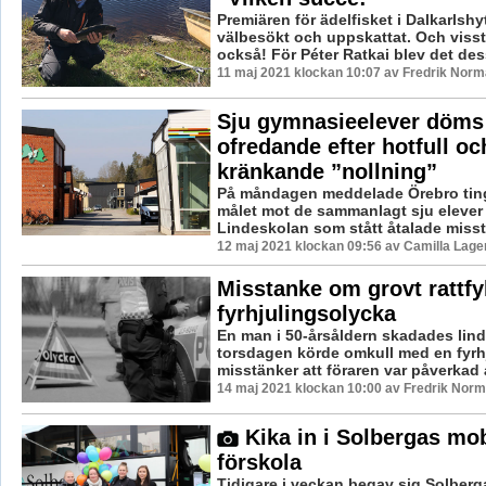
Premiären för ädelfisket i Dalkarlshy
välbesökt och uppskattat. Och viss
också! För Péter Ratkai blev det des
11 maj 2021 klockan 10:07 av Fredrik Norm
Sju gymnasieelever döms 
ofredande efter hotfull oc
kränkande ”nollning”
På måndagen meddelade Örebro ting
målet mot de sammanlagt sju elever
Lindeskolan som stått åtalade misstä
12 maj 2021 klockan 09:56 av Camilla Lag
Misstanke om grovt rattfyl
fyrhjulingsolycka
En man i 50-årsåldern skadades lind
torsdagen körde omkull med en fyrhj
misstänker att föraren var påverkad a
14 maj 2021 klockan 10:00 av Fredrik Norm
Kika in i Solbergas mob
förskola
Tidigare i veckan begav sig Solberg