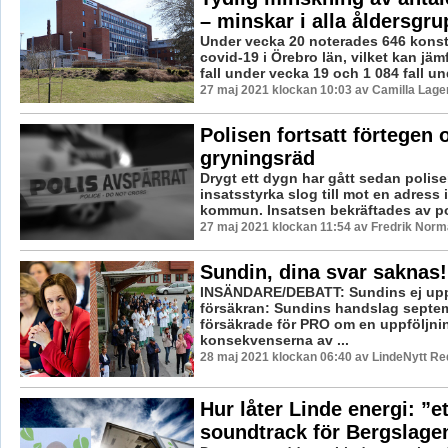
– minskar i alla åldersgru
Under vecka 20 noterades 646 konsta
covid-19 i Örebro län, vilket kan jä
fall under vecka 19 och 1 084 fall und
27 maj 2021 klockan 10:03 av Camilla Lag
Polisen fortsatt förtegen
gryningsräd
Drygt ett dygn har gått sedan polise
insatsstyrka slog till mot en adress
kommun. Insatsen bekräftades av pol
27 maj 2021 klockan 11:54 av Fredrik Norm
Sundin, dina svar saknas!
INSÄNDARE/DEBATT: Sundins ej upp
försäkran: Sundins handslag septe
försäkrade för PRO om en uppföljni
konsekvenserna av ...
28 maj 2021 klockan 06:40 av LindeNytt Re
Hur låter Linde energi: ”et
soundtrack för Bergslage