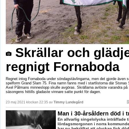
Skrällar och glädj
regnigt Fornaboda
Regnet intog Fornaboda under söndagstävlingarna, men det gjorde även 
spelform Grand Slam 75. Fina namn fanns med i startlistorna där Stonas 
Axel Pålmans minneslopp skulle avgöras. Skrällarna avlöste varandra på s
säsongens hittills gladaste vinnare satte punkt för dagen.
23 maj 2021 klockan 22:35 av
Timmy Lundegård
Man i 30-årsåldern död i t
En allvarlig singelolycka inträffade t
lördagsmorgonen i norra kommundel
har nu bekräftat att olyckan fick dö