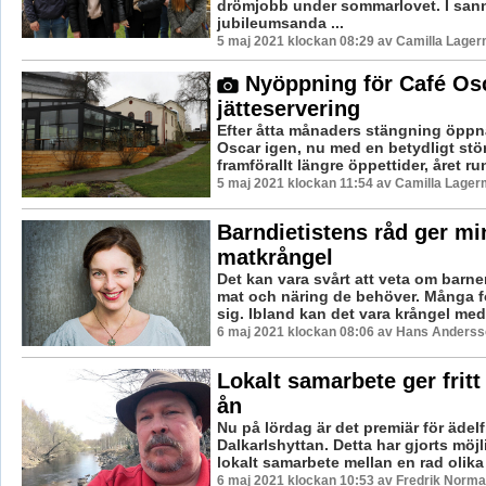
drömjobb under sommarlovet. I san
jubileumsanda ...
5 maj 2021 klockan 08:29 av Camilla Lager
Nyöppning för Café Os
jätteservering
Efter åtta månaders stängning öppn
Oscar igen, nu med en betydligt stö
framförallt längre öppettider, året run
5 maj 2021 klockan 11:54 av Camilla Lager
Barndietistens råd ger mi
matkrångel
Det kan vara svårt att veta om barnen
mat och näring de behöver. Många fö
sig. Ibland kan det vara krångel med 
6 maj 2021 klockan 08:06 av Hans Anderss
Lokalt samarbete ger fritt 
ån
Nu på lördag är det premiär för ädelf
Dalkarlshyttan. Detta har gjorts möj
lokalt samarbete mellan en rad olika 
6 maj 2021 klockan 10:53 av Fredrik Norma