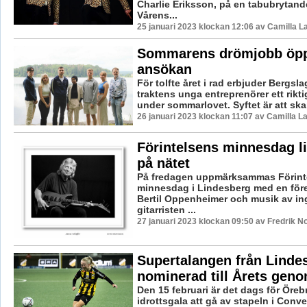
Charlie Eriksson, på en tabubrytand
Vårens...
25 januari 2023 klockan 12:06 av Camilla 
Sommarens drömjobb öpp
ansökan
För tolfte året i rad erbjuder Bergs
traktens unga entreprenörer ett rikt
under sommarlovet. Syftet är att skap
26 januari 2023 klockan 11:07 av Camilla 
Förintelsens minnesdag l
på nätet
På fredagen uppmärksammas Förint
minnesdag i Lindesberg med en för
Bertil Oppenheimer och musik av in
gitarristen ...
27 januari 2023 klockan 09:50 av Fredrik N
Supertalangen från Linde
nominerad till Årets geno
Den 15 februari är det dags för Öreb
idrottsgala att gå av stapeln i Con