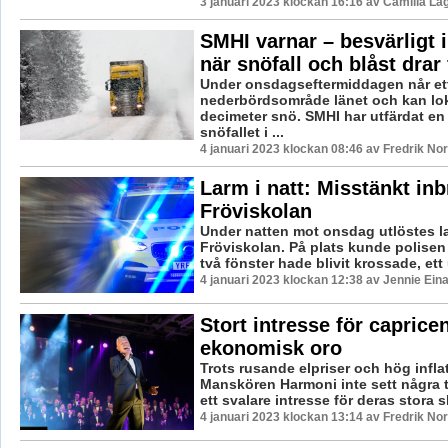
3 januari 2023 klockan 16:16 av Camilla L
SMHI varnar – besvärligt i
när snöfall och blåst drar
Under onsdagseftermiddagen når et
nederbördsområde länet och kan lok
decimeter snö. SMHI har utfärdat en
snöfallet i ...
4 januari 2023 klockan 08:46 av Fredrik No
Larm i natt: Misstänkt inbr
Fröviskolan
Under natten mot onsdag utlöstes l
Fröviskolan. På plats kunde polisen
två fönster hade blivit krossade, ett
4 januari 2023 klockan 12:38 av Jennie Ein
Stort intresse för capricen
ekonomisk oro
Trots rusande elpriser och hög infla
Manskören Harmoni inte sett några t
ett svalare intresse för deras stora sh
4 januari 2023 klockan 13:14 av Fredrik No