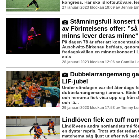
kongress. Här ska idrottsutövare, led
27 januari 2023 klockan 19:09 av Jennie Ei
Stämningsfull konsert t
av Förintelsens offer: ”så
minns lever deras minne”
På dagen 78 år efter att koncentrati
Auschwitz-Birkenau befriats, genom
fredagskvällen en minneskonsert i 
aula. ...
28 januari 2023 klockan 12:06 av Camilla 
Dubbelarrangemang ga
LIF-jubel
Under söndagen var det åter dags fö
dubbelarrangemang i arenan. Både 
och herrarna fick visa upp sig från 
och lä...
29 januari 2023 klockan 17:53 av Timmy Lu
Lindlöven fick en tuff nor
Lindlövens andra norrlandsturné för
en dyster repris. Trots att det reda
matcherna såg ljust ut efter två perio