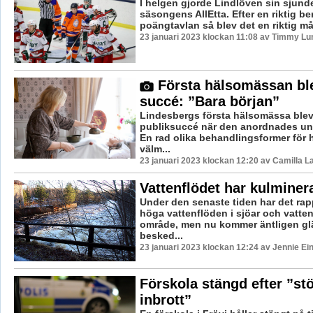
I helgen gjorde Lindlöven sin sjun
säsongens AllEtta. Efter en riktig b
poängtavlan så blev det en riktig mål
23 januari 2023 klockan 11:08 av Timmy Lu
Första hälsomässan ble
succé: ”Bara början”
Lindesbergs första hälsomässa blev 
publiksuccé när den anordnades un
En rad olika behandlingsformer för 
välm...
23 januari 2023 klockan 12:20 av Camilla 
Vattenflödet har kulminer
Under den senaste tiden har det rap
höga vattenflöden i sjöar och vatten
område, men nu kommer äntligen gl
besked...
23 januari 2023 klockan 12:24 av Jennie Ei
Förskola stängd efter ”stö
inbrott”