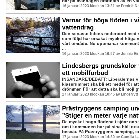
har på måndagen drabbats av en vatt
16 januari 2023 klockan 13:31 av Fredrik N
Varnar för höga flöden i v
vattendrag
Den senaste tidens nederbörd med 
som följd har orsakat mycket höga v
vårt område. Nu uppmanar kommunä
...
16 januari 2023 klockan 16:57 av Jennie Ei
Lindesbergs grundskolor 
ett mobilförbud
INSÄNDARE/DEBATT: Liberalernas vis
klassrummet ska bli ett medel för att
drömmar. För att detta ska bli möjligt
17 januari 2023 klockan 10:45 av LindeNytt
Prästryggens camping und
”Stiger en meter varje nat
De mycket höga flödena i sjöar och 
om i kommunen har på sina håll orsa
besvär. På Prästryggens camping, som
17 januari 2023 klockan 14:30 av Camilla 