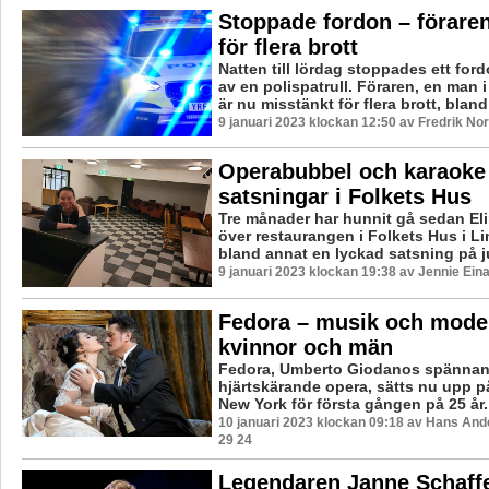
Stoppade fordon – förare
för flera brott
Natten till lördag stoppades ett for
av en polispatrull. Föraren, en man i
är nu misstänkt för flera brott, bland 
9 januari 2023 klockan 12:50 av Fredrik No
Operabubbel och karaoke
satsningar i Folkets Hus
Tre månader har hunnit gå sedan El
över restaurangen i Folkets Hus i L
bland annat en lyckad satsning på jul
9 januari 2023 klockan 19:38 av Jennie Ein
Fedora – musik och mode
kvinnor och män
Fedora, Umberto Giodanos spänna
hjärtskärande opera, sätts nu upp p
New York för första gången på 25 år. I
10 januari 2023 klockan 09:18 av Hans And
29 24
Legendaren Janne Schaffe