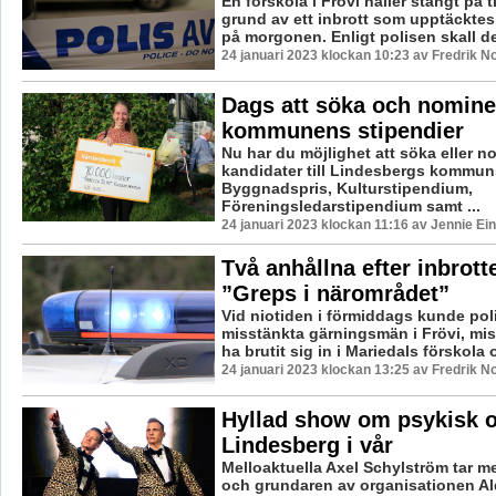
En förskola i Frövi håller stängt på 
grund av ett inbrott som upptäcktes
på morgonen. Enligt polisen skall det
24 januari 2023 klockan 10:23 av Fredrik N
Dags att söka och nominer
kommunens stipendier
Nu har du möjlighet att söka eller n
kandidater till Lindesbergs kommun
Byggnadspris, Kulturstipendium,
Föreningsledarstipendium samt ...
24 januari 2023 klockan 11:16 av Jennie Ei
Två anhållna efter inbrotte
”Greps i närområdet”
Vid niotiden i förmiddags kunde poli
misstänkta gärningsmän i Frövi, miss
ha brutit sig in i Mariedals förskola o
24 januari 2023 klockan 13:25 av Fredrik N
Hyllad show om psykisk oh
Lindesberg i vår
Melloaktuella Axel Schylström tar m
och grundaren av organisationen Al