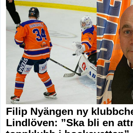
Filip Nyängen ny klubbche
Lindlöven: ”Ska bli en att