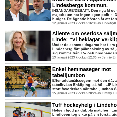
Lindesbergs kommun.
INSÄNDARE/DEBATT: Den nya M och
majoriteten har ingen egen politik. 
budget. De ägnade hösten åt att förd
12 januari 2023 klockan 16:38 av LindeNytt
Allente om oseriösa säljm
Linde: ”Vi beklagar verkli
Under de senaste dagarna har flera 
Lindesberg fått påknackning av sälj
sig komma från TV- och bredbandsle
13 januari 2023 klockan 12:30 av Jennie Ei
Enkel hemmaseger mot
tabelljumbon
Efter uddamålssegern mot den dåv
tabelltvåan Enköping, så höll LIF Li
stort favoritskap när tabelljumbon S
15 januari 2023 klockan 20:24 av Timmy Lu
Tuff hockeyhelg i Lindeho
Helgen bjöd på dubbla matcher i Li
Lindlöven tog sikte på sin första tr