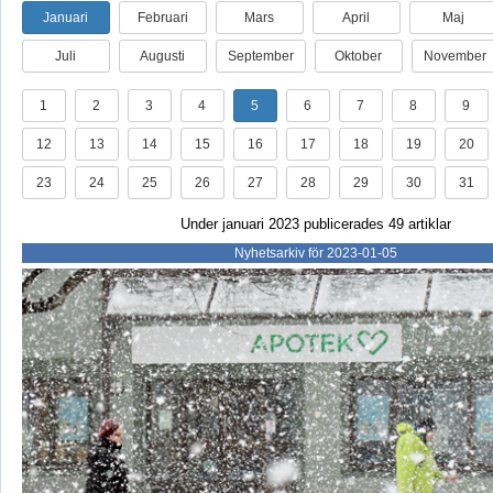
Januari
Februari
Mars
April
Maj
Juli
Augusti
September
Oktober
November
1
2
3
4
5
6
7
8
9
12
13
14
15
16
17
18
19
20
23
24
25
26
27
28
29
30
31
Under januari 2023 publicerades 49 artiklar
Nyhetsarkiv för 2023-01-05