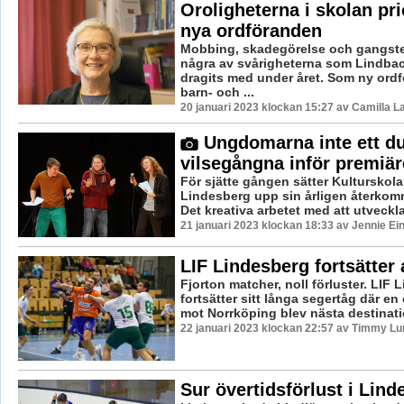
Oroligheterna i skolan prio
nya ordföranden
Mobbing, skadegörelse och gangster
några av svårigheterna som Lindba
dragits med under året. Som ny ordf
barn- och ...
20 januari 2023 klockan 15:27 av Camilla 
Ungdomarna inte ett d
vilsegångna inför premiä
För sjätte gången sätter Kulturskola
Lindesberg upp sin årligen återko
Det kreativa arbetet med att utveckla 
21 januari 2023 klockan 18:33 av Jennie Ei
LIF Lindesberg fortsätter 
Fjorton matcher, noll förluster. LIF 
fortsätter sitt långa segertåg där e
mot Norrköping blev nästa destinatio
22 januari 2023 klockan 22:57 av Timmy Lu
Sur övertidsförlust i Lind