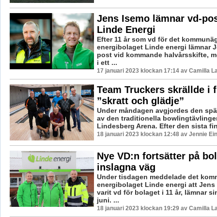
Jens Isemo lämnar vd-po
Linde Energi
Efter 11 år som vd för det kommunä
energibolaget Linde energi lämnar 
post vid kommande halvårsskifte, m
i ett ...
17 januari 2023 klockan 17:14 av Camilla 
Team Truckers skrällde i f
”skratt och glädje”
Under måndagen avgjordes den spä
av den traditionella bowlingtävlinge
Lindesberg Arena. Efter den sista fi
18 januari 2023 klockan 12:48 av Jennie Ei
Nye VD:n fortsätter på bo
inslagna väg
Under tisdagen meddelade det ko
energibolaget Linde energi att Jens
varit vd för bolaget i 11 år, lämnar s
juni. ...
18 januari 2023 klockan 19:29 av Camilla 