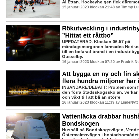
AllEttan. Hockeyhelgen fick däremot e
15 januari 2023 klockan 21:48 av Timmy Lu
Rökutveckling i industrib
”Hittat ett råttbo”
UPPDATERAD. Klockan 06.57 på
måndagsmorgonen larmades Nerikes
till en befarad brand i en industriby
Gusselby.
16 januari 2023 klockan 07:20 av Fredrik N
Att bygga en ny och fin sk
flera hundra miljoner har i
INSÄNDARE/DEBATT: Problem som f
den förra Stadsskogsskolan, verkar a
och växt till att bli än större.
16 januari 2023 klockan 11:39 av LindeNytt
Vattenläcka drabbar hushå
Bondskogen
Hushåll på Bondskogsvägen, Vend
Östermalmsvägen i bostadsområde