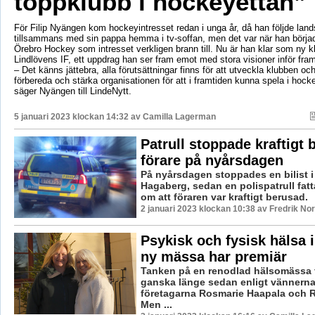
toppklubb i hockeyettan”
För Filip Nyängen kom hockeyintresset redan i unga år, då han följde lan
tillsammans med sin pappa hemma i tv-soffan, men det var när han börjad
Örebro Hockey som intresset verkligen brann till. Nu är han klar som ny k
Lindlövens IF, ett uppdrag han ser fram emot med stora visioner inför fram
– Det känns jättebra, alla förutsättningar finns för att utveckla klubben och
förbereda och stärka organisationen för att i framtiden kunna spela i hoc
säger Nyängen till LindeNytt.
5 januari 2023 klockan 14:32 av
Camilla Lagerman
Patrull stoppade kraftigt 
förare på nyårsdagen
På nyårsdagen stoppades en bilist 
Hagaberg, sedan en polispatrull fat
om att föraren var kraftigt berusad.
2 januari 2023 klockan 10:38 av Fredrik No
Psykisk och fysisk hälsa i
ny mässa har premiär
Tanken på en renodlad hälsomässa 
ganska länge sedan enligt vännern
företagarna Rosmarie Haapala och 
Men ...