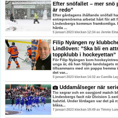
Efter snöfallet – mer snö 
är redo”
Efter gårdagens ihållande snöfall ha
entreprenörerna arbetat hårt för att 
Lindesbergs kommun framkomliga. 
hårda ...
5 januari 2023 klockan 12:34 av Jennie Ein
Filip Nyängen ny klubbche
Lindlöven: ”Ska bli en att
toppklubb i hockeyettan”
För Filip Nyängen kom hockeyintres
unga år, då han följde landslagets 
tillsammans med sin pappa hemma i
det var...
5 januari 2023 klockan 14:32 av Camilla L
Uddamålseger när seri
Tio segrar och en oavgjord match bl
Lindesbergs facit när Division 1-seri
halvtid. Under lördagen var det på n
blåsa...
7 januari 2023 klockan 19:49 av Timmy Lun