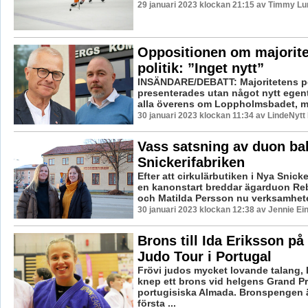
29 januari 2023 klockan 21:15 av Timmy Lu
Oppositionen om majorit
politik: ”Inget nytt”
INSÄNDARE/DEBATT: Majoritetens po
presenterades utan något nytt egentl
alla överens om Loppholmsbadet, men
30 januari 2023 klockan 11:34 av LindeNytt
Vass satsning av duon b
Snickerifabriken
Efter att cirkulärbutiken i Nya Snicke
en kanonstart breddar ägarduon Re
och Matilda Persson nu verksamheten 
30 januari 2023 klockan 12:38 av Jennie Ei
Brons till Ida Eriksson på
Judo Tour i Portugal
Frövi judos mycket lovande talang, 
knep ett brons vid helgens Grand Pri
portugisiska Almada. Bronspengen ä
första ...