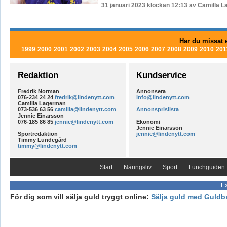
31 januari 2023 klockan 12:13 av Camilla 
Har du missat e
1999
2000
2001
2002
2003
2004
2005
2006
2007
2008
2009
2010
201
Redaktion
Kundservice
Fredrik Norman
Annonsera
076-234 24 24
fredrik@lindenytt.com
info@lindenytt.com
Camilla Lagerman
073-536 63 56
camilla@lindenytt.com
Annonsprislista
Jennie Einarsson
076-185 86 85
jennie@lindenytt.com
Ekonomi
Jennie Einarsson
Sportredaktion
jennie@lindenytt.com
Timmy Lundegård
timmy@lindenytt.com
Start
Näringsliv
Sport
Lunchguiden
Ex
För dig som vill sälja guld tryggt online:
Sälja guld med Guldb