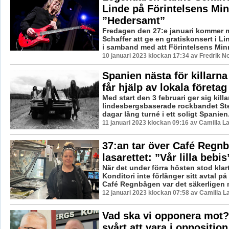
Linde på Förintelsens Mi
”Hedersamt”
Fredagen den 27:e januari kommer 
Schaffer att ge en gratiskonsert i L
i samband med att Förintelsens Minn
10 januari 2023 klockan 17:34 av Fredrik N
Spanien nästa för killarna
får hjälp av lokala företag
Med start den 3 februari ger sig killa
lindesbergsbaserade rockbandet Ste
dagar lång turné i ett soligt Spanien. 
11 januari 2023 klockan 09:16 av Camilla 
37:an tar över Café Regn
lasarettet: ”Vår lilla bebis
När det under förra hösten stod klar
Konditori inte förlänger sitt avtal på
Café Regnbågen var det säkerligen 
12 januari 2023 klockan 07:58 av Camilla 
Vad ska vi opponera mot?
svårt att vara i opposition