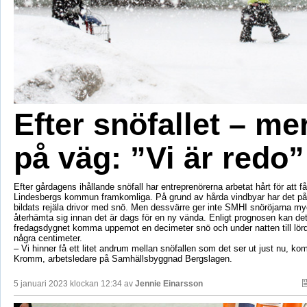
Efter snöfallet – me
på väg: ”Vi är redo”
Efter gårdagens ihållande snöfall har entreprenörerna arbetat hårt för att f
Lindesbergs kommun framkomliga. På grund av hårda vindbyar har det på
bildats rejäla drivor med snö. Men dessvärre ger inte SMHI snöröjarna myc
återhämta sig innan det är dags för en ny vända. Enligt prognosen kan de
fredagsdygnet komma uppemot en decimeter snö och under natten till lörda
några centimeter.
– Vi hinner få ett litet andrum mellan snöfallen som det ser ut just nu, k
Kromm, arbetsledare på Samhällsbyggnad Bergslagen.
5 januari 2023 klockan 12:34 av
Jennie Einarsson