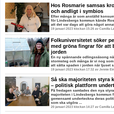
Hos Rosmarie samsas kro
och andligt i symbios
Efter många år som anställd konsu
för Lindesbergs kommun kände Ros
att det var dags att göra något annat
19 januari 2023 klockan 15:26 av Camilla 
Folkuniversitetet söker p
med gröna fingrar för att 
jorden
En ny spännande odlingssäsong nä
stormsteg och många är vi nog som 
att sätta spaden i jorden när ljuset så
19 januari 2023 klockan 17:32 av Jennie Ei
Så ska majoriteten styr
– politisk plattform unde
På fredagen samlades den nya styr
majoriteten i Lindesbergs kommun fö
gemensamt underteckna deras politi
som ska utgöra ...
20 januari 2023 klockan 14:27 av Camilla 