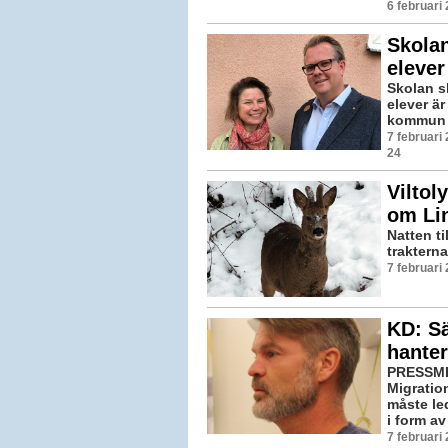
6 februari
Skolan
eleve
Skolan s
elever är
kommun ha
7 februari
24
Viltol
om Li
Natten ti
trakterna
7 februari
KD: Sä
hanter
PRESSME
Migratio
måste led
i form av 
7 februari