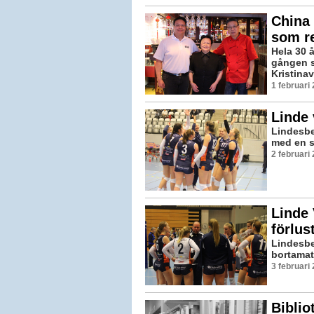
China 
som r
Hela 30 
gången s
Kristina
1 februari
Linde
Lindesber
med en s
2 februari
Linde 
förlus
Lindesbe
bortamat
3 februari
Biblio