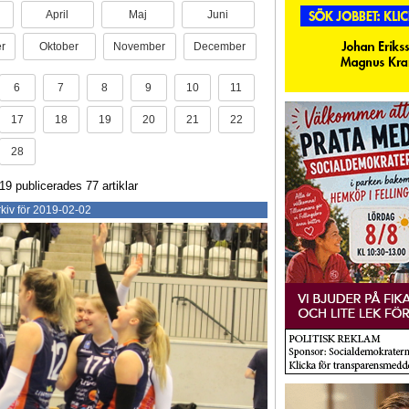
April
Maj
Juni
r
Oktober
November
December
6
7
8
9
10
11
17
18
19
20
21
22
28
19 publicerades 77 artiklar
kiv för 2019-02-02