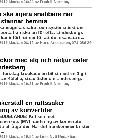
 2019 klockan 16:24 av Fredrik Norman,
 ska agera snabbare när
r stannar hemma
ka reagera snabbt och systematiskt om
 borta från skolan för ofta. Lindesbergs
r infört rutiner för att det ska vara s...
 2019 klockan 08:15 av Hans Andersson, 073-086 29
yckor med älg och rådjur öster
ndesberg
ll torsdag krockade en bilist med en älg i
 av Kåfalla, strax öster om Lindesberg.
 2019 klockan 10:21 av Fredrik Norman,
kerställ en rättssäker
ing av konvertiter
DDELANDE: Kritiken mot
nsverkets (MV) hantering av konvertiter
a till åtgärder. När det framkommer brister
...
 2019 klockan 10:54 av LindeNytt Redaktion,