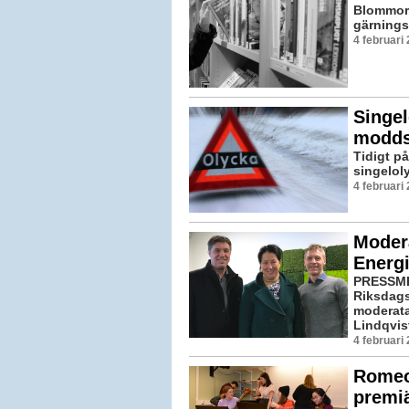
Blommor 
gärnings
4 februari
Singe
modds
Tidigt p
singelol
4 februari
Moder
Energ
PRESSME
Riksdags
moderata
Lindqvist
4 februari
Romeo 
premi