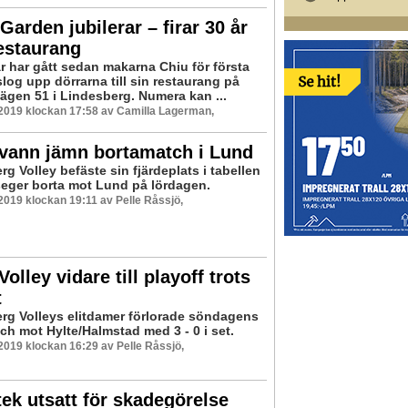
Garden jubilerar – firar 30 år
estaurang
år har gått sedan makarna Chiu för första
log upp dörrarna till sin restaurang på
vägen 51 i Lindesberg. Numera kan ...
 2019 klockan 17:58 av Camilla Lagerman,
 vann jämn bortamatch i Lund
g Volley befäste sin fjärdeplats i tabellen
eger borta mot Lund på lördagen.
 2019 klockan 19:11 av Pelle Råssjö,
Volley vidare till playoff trots
t
rg Volleys elitdamer förlorade söndagens
ch mot Hylte/Halmstad med 3 - 0 i set.
 2019 klockan 16:29 av Pelle Råssjö,
tek utsatt för skadegörelse