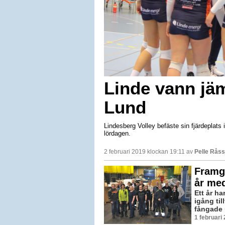
Linde vann jä
Lund
Lindesberg Volley befäste sin fjärdeplats
lördagen.
2 februari 2019 klockan 19:11 av
Pelle Råss
Framg
år med
Ett år h
igång ti
fångade u
1 februari