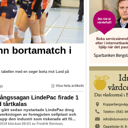
mn bortamatch i
 i tabellen med en seger borta mot Lund på
Visa hela artikeln
jö
ångssagan LindePac firade 1
 tårtkalas
ar gått sedan nystartade LindePac drog
llverkningen av formgjuten cellplast och
pp den industri som riskerade att fö...
 2019 klockan 09:03 av Fredrik Norman,