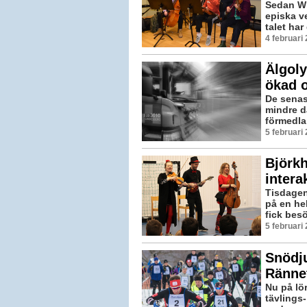
Sedan Wi
episka v
talet har
4 februari
Älgoly
ökad o
De senast
mindre d
förmedla e
5 februari
Björkh
intera
Tisdagen
på en hel
fick besö
5 februari
Snödju
Rännet
Nu på lö
tävlings