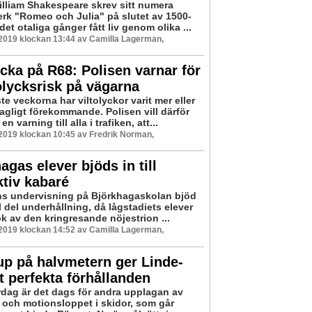
lliam Shakespeare skrev sitt numera
erk "Romeo och Julia" på slutet av 1500-
 det otaliga gånger fått liv genom olika ...
 2019 klockan 13:44 av Camilla Lagerman,
cka på R68: Polisen varnar för
lycksrisk på vägarna
e veckorna har viltolyckor varit mer eller
agligt förekommande. Polisen vill därför
n varning till alla i trafiken, att...
 2019 klockan 10:45 av Fredrik Norman,
agas elever bjöds in till
ktiv kabaré
s undervisning på Björkhagaskolan bjöd
 del underhållning, då lågstadiets elever
k av den kringresande nöjestrion ...
 2019 klockan 14:52 av Camilla Lagerman,
p på halvmetern ger Linde-
 perfekta förhållanden
rdag är det dags för andra upplagan av
- och motionsloppet i skidor, som går