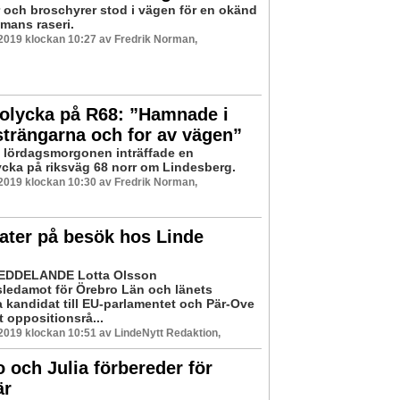
och broschyrer stod i vägen för en okänd
mans raseri.
 2019 klockan 10:27 av Fredrik Norman,
lolycka på R68: ”Hamnade i
trängarna och for av vägen”
å lördagsmorgonen inträffade en
ycka på riksväg 68 norr om Lindesberg.
 2019 klockan 10:30 av Fredrik Norman,
ater på besök hos Linde
i
DDELANDE Lotta Olsson
ledamot för Örebro Län och länets
 kandidat till EU-parlamentet och Pär-Ove
 oppositionsrå...
 2019 klockan 10:51 av LindeNytt Redaktion,
och Julia förbereder för
är