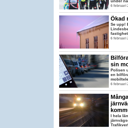
under na
6 februari
Ökad r
Se upp! B
Lindesbe
fastighet
6 februari
Bilför
sin mo
Polisen 
en bilfö
mobiltele
6 februari
Många 
järnvä
komm
I hela lä
järnvägsö
Trafikver