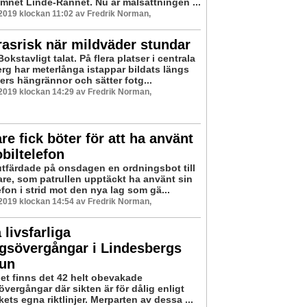
mnet Linde-Rännet. Nu är målsättningen ...
 2019 klockan 11:02 av Fredrik Norman,
asrisk när mildväder stundar
okstavligt talat. På flera platser i centrala
rg har meterlånga istappar bildats längs
ers hängrännor och sätter fotg...
 2019 klockan 14:29 av Fredrik Norman,
are fick böter för att ha använt
biltelefon
utfärdade på onsdagen en ordningsbot till
rare, som patrullen upptäckt ha använt sin
fon i strid mot den nya lag som gä...
 2019 klockan 14:54 av Fredrik Norman,
livsfarliga
gsövergångar i Lindesbergs
un
net finns det 42 helt obevakade
vergångar där sikten är för dålig enligt
kets egna riktlinjer. Merparten av dessa ...