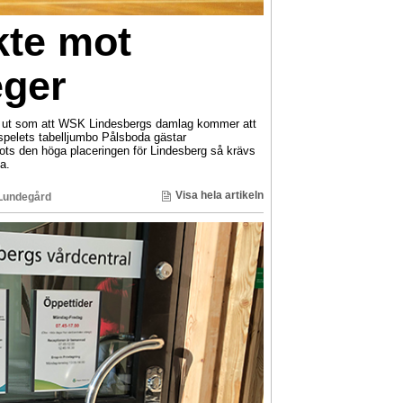
kte mot
eger
t ut som att WSK Lindesbergs damlag kommer att
tspelets tabelljumbo Pålsboda gästar
ts den höga placeringen för Lindesberg så krävs
a.
Visa hela artikeln
Lundegård