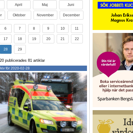
April
Maj
Juni
r
Oktober
November
December
6
7
8
9
10
11
17
18
19
20
21
22
28
29
20 publicerades 81 artiklar
kiv för 2020-02-28