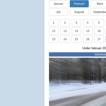
Januari
Februari
Mars
Juli
Augusti
Septembe
1
2
3
4
5
12
13
14
15
16
23
24
25
26
27
Under februari 20
Nyhetsar