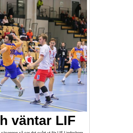
h väntar LIF
säsongen så ser det svårt ut för LIF Lindesberg