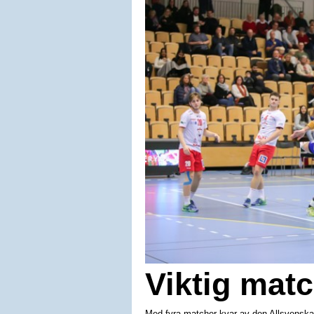
Viktig matc
Med fyra matcher kvar av den Allsvenska 