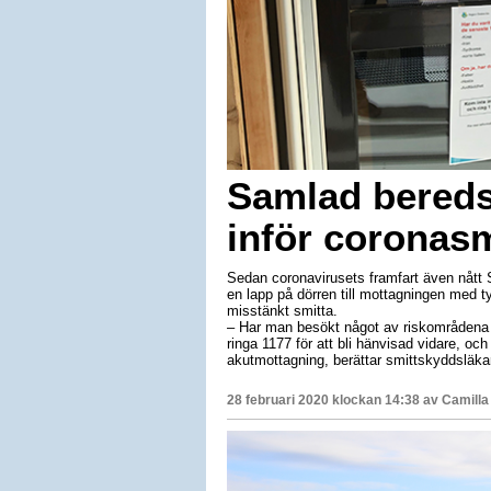
Samlad bereds
inför coronasm
Sedan coronavirusets framfart även nått
en lapp på dörren till mottagningen med t
misstänkt smitta.
– Har man besökt något av riskområdena o
ringa 1177 för att bli hänvisad vidare, oc
akutmottagning, berättar smittskyddslä
28 februari 2020 klockan 14:38 av
Camilla