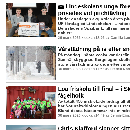
Lindeskolans unga före
prisades vid pitchtävling
Under onsdagen avgjordes årets pitc
UF-företag på Lindeskolan i Lindes
Bergslagens Sparbank, tillsammans
och ett ...
29 mars 2023 klockan 18:03 av Camilla La
Vårstädning på is efter sn
På måndag i nästa vecka var det tänk
Samhällsbyggnad Bergslagen skulle
stora vårstädning av grus efter vint
30 mars 2023 klockan 11:53 av Fredrik No
Löa friskola till final – i S
fågelholk
Av totalt 450 inskickade bidrag till S
har Naturskyddsföreningen nu utsett 
Bland dessa härstammar inte mindre 
30 mars 2023 klockan 14:49 av Jennie Eina
Chris Kläfford släpper sitt