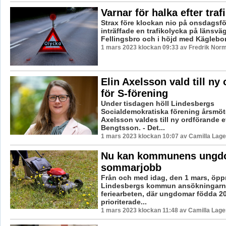
Varnar för halka efter traf
Strax före klockan nio på onsdagsf
inträffade en trafikolycka på länsvä
Fellingsbro och i höjd med Kägleborg
1 mars 2023 klockan 09:33 av Fredrik Nor
Elin Axelsson vald till ny
för S-förening
Under tisdagen höll Lindesbergs
Socialdemokratiska förening årsmöte
Axelsson valdes till ny ordförande e
Bengtsson. - Det...
1 mars 2023 klockan 10:07 av Camilla Lag
Nu kan kommunens ungd
sommarjobb
Från och med idag, den 1 mars, öpp
Lindesbergs kommun ansökningarna
feriearbeten, där ungdomar födda 200
prioriterade...
1 mars 2023 klockan 11:48 av Camilla Lag