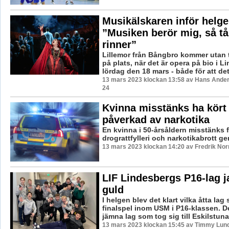
Musikälskaren inför helge
”Musiken berör mig, så tå
rinner”
Lillemor från Bångbro kommer utan t
på plats, när det är opera på bio i L
lördag den 18 mars - både för att det 
13 mars 2023 klockan 13:58 av Hans Ander
24
Kvinna misstänks ha kört 
påverkad av narkotika
En kvinna i 50-årsåldern misstänks f
drograttfylleri och narkotikabrott g
13 mars 2023 klockan 14:20 av Fredrik No
LIF Lindesbergs P16-lag 
guld
I helgen blev det klart vilka åtta lag 
finalspel inom USM i P16-klassen. De
jämna lag som tog sig till Eskilstuna,
13 mars 2023 klockan 15:45 av Timmy Lun