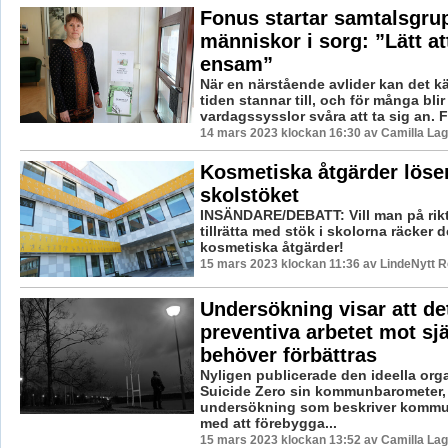
Fonus startar samtalsgru
människor i sorg: ”Lätt att
ensam”
När en närstående avlider kan det k
tiden stannar till, och för många blir
vardagssysslor svåra att ta sig an. Fö
14 mars 2023 klockan 16:30 av Camilla La
Kosmetiska åtgärder löser
skolstöket
INSÄNDARE/DEBATT: Vill man på rik
tillrätta med stök i skolorna räcker 
kosmetiska åtgärder!
15 mars 2023 klockan 11:36 av LindeNytt R
Undersökning visar att de
preventiva arbetet mot sj
behöver förbättras
Nyligen publicerade den ideella org
Suicide Zero sin kommunbarometer,
undersökning som beskriver kommu
med att förebygga...
15 mars 2023 klockan 13:52 av Camilla La