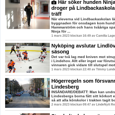
Här söker hunden Ninja
droger på Lindbackaskola
träff
När eleverna vid Lindbackaskolan l
byggnaden för onsdagen kom hundf
Hammarström och hans tvååriga sp
Ninja för ...
1 mars 2023 klockan 16:49 av Camilla Lag
Nyköping avslutar Lindlö
säsong
Det var två lag med kniven mot str
i Lindehov. Allt eller inget var förut
vinnaren gick vidare till slutspel mot 
1 mars 2023 klockan 22:40 av Timmy Lund
Högerregeln som försvann
Lindesberg
INSÄNDARE/DEBATT: Man kan undra
Lindesbergs borna fått sitt körkort e
så att alla körskolor i trakten tagit bor
2 mars 2023 klockan 09:47 av LindeNytt Re