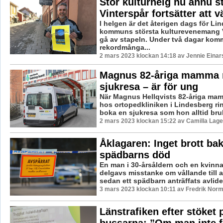
Stor kulturhelg nu ännu s
Vinterspår fortsätter att v
I helgen är det återigen dags för Li
kommuns största kulturevenemang V
gå av stapeln. Under två dagar kom
rekordmånga...
2 mars 2023 klockan 14:18 av Jennie Einar
Magnus 82-åriga mamma 
sjukresa – är för ung
När Magnus Hellqvists 82-åriga mam
hos ortopedkliniken i Lindesberg ri
boka en sjukresa som hon alltid bruka
2 mars 2023 klockan 15:22 av Camilla Lag
Åklagaren: Inget brott b
spädbarns död
En man i 30-årsåldern och en kvinna
delgavs misstanke om vållande till 
sedan ett spädbarn anträffats avliden
3 mars 2023 klockan 10:11 av Fredrik Norm
Länstrafiken efter stöket 