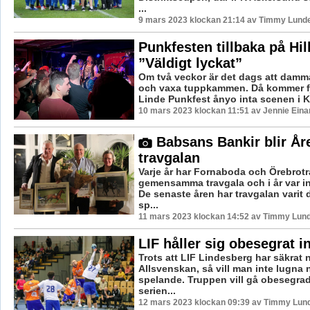
...
9 mars 2023 klockan 21:14 av Timmy Lund
Punkfesten tillbaka på Hill
”Väldigt lyckat”
Om två veckor är det dags att damma
och vaxa tuppkammen. Då kommer fj
Linde Punkfest ånyo inta scenen i Ku
10 mars 2023 klockan 11:51 av Jennie Eina
Babsans Bankir blir År
travgalan
Varje år har Fornaboda och Örebrotr
gemensamma travgala och i år var i
De senaste åren har travgalan varit di
sp...
11 mars 2023 klockan 14:52 av Timmy Lun
LIF håller sig obesegrat i
Trots att LIF Lindesberg har säkrat 
Allsvenskan, så vill man inte lugna n
spelande. Truppen vill gå obesegr
serien...
12 mars 2023 klockan 09:39 av Timmy Lun