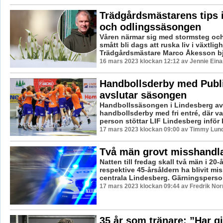
Trädgårdsmästarens tips 
och odlingssäsongen
Våren närmar sig med stormsteg och
smått bli dags att ruska liv i växtlig
Trädgårdsmästare Marco Åkesson bju
16 mars 2023 klockan 12:12 av Jennie Eina
Handbollsderby med Publ
avslutar säsongen
Handbollssäsongen i Lindesberg av
handbollsderby med fri entré, där va
person stöttar LIF Lindesberg inför
17 mars 2023 klockan 09:00 av Timmy Lun
Två män grovt misshandla
Natten till fredag skall två män i 20-
respektive 45-årsåldern ha blivit mi
centrala Lindesberg. Gärningsperson
17 mars 2023 klockan 09:44 av Fredrik No
35 år som tränare: ”Har gjo