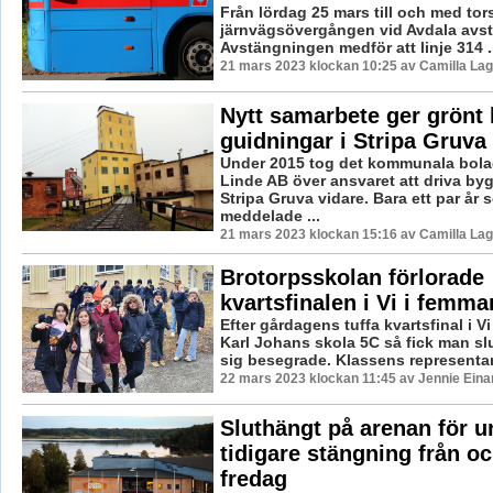
Från lördag 25 mars till och med tor
järnvägsövergången vid Avdala avstä
Avstängningen medför att linje 314 ..
21 mars 2023 klockan 10:25 av Camilla La
Nytt samarbete ger grönt l
guidningar i Stripa Gruva
Under 2015 tog det kommunala bola
Linde AB över ansvaret att driva b
Stripa Gruva vidare. Bara ett par år 
meddelade ...
21 mars 2023 klockan 15:16 av Camilla La
Brotorpsskolan förlorade
kvartsfinalen i Vi i femma
Efter gårdagens tuffa kvartsfinal i V
Karl Johans skola 5C så fick man sl
sig besegrade. Klassens representant
22 mars 2023 klockan 11:45 av Jennie Eina
Sluthängt på arenan för 
tidigare stängning från o
fredag