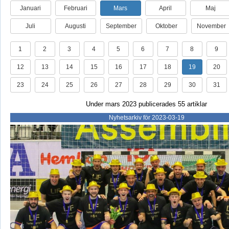
Januari
Februari
Mars
April
Maj
Juli
Augusti
September
Oktober
November
1
2
3
4
5
6
7
8
9
12
13
14
15
16
17
18
19
20
23
24
25
26
27
28
29
30
31
Under mars 2023 publicerades 55 artiklar
Nyhetsarkiv för 2023-03-19