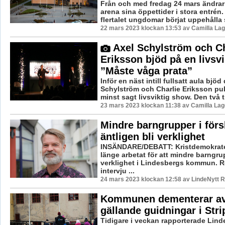
Från och med fredag 24 mars ändra
arena sina öppettider i stora entrén. 
flertalet ungdomar börjat uppehålla si
22 mars 2023 klockan 13:53 av Camilla La
Axel Schylström och Ch
Eriksson bjöd på en livsv
”Måste våga prata”
Inför en näst intill fullsatt aula bjö
Schylström och Charlie Eriksson pu
minst sagt livsviktig show. Den två t
23 mars 2023 klockan 11:38 av Camilla La
Mindre barngrupper i för
äntligen bli verklighet
INSÄNDARE/DEBATT: Kristdemokrate
länge arbetat för att mindre barngru
verklighet i Lindesbergs kommun. R
intervju ...
24 mars 2023 klockan 12:58 av LindeNytt R
Kommunen dementerar av
gällande guidningar i Stri
Tidigare i veckan rapporterade Linde