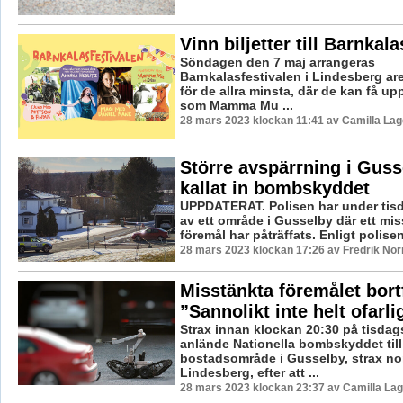
Vinn biljetter till Barnkal
Söndagen den 7 maj arrangeras
Barnkalasfestivalen i Lindesberg are
för de allra minsta, där de kan få up
som Mamma Mu ...
28 mars 2023 klockan 11:41 av Camilla La
Större avspärrning i Guss
kallat in bombskyddet
UPPDATERAT. Polisen har under tis
av ett område i Gusselby där ett miss
föremål har påträffats. Enligt polisen
28 mars 2023 klockan 17:26 av Fredrik No
Misstänkta föremålet bortf
”Sannolikt inte helt ofarli
Strax innan klockan 20:30 på tisdag
anlände Nationella bombskyddet till 
bostadsområde i Gusselby, strax no
Lindesberg, efter att ...
28 mars 2023 klockan 23:37 av Camilla La