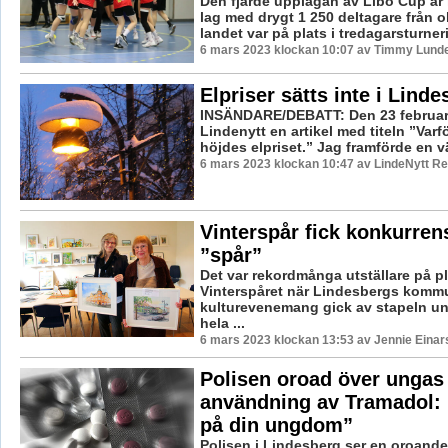
Den fjärde upplagan av Libo Cup är i
lag med drygt 1 250 deltagare från ol
landet var på plats i tredagarsturner
6 mars 2023 klockan 10:07 av Timmy Lund
Elpriser sätts inte i Linde
INSÄNDARE/DEBATT: Den 23 februari 
Lindenytt en artikel med titeln ”Var
höjdes elpriset.” Jag framförde en vä
6 mars 2023 klockan 10:47 av LindeNytt Re
Vinterspår fick konkurren
”spår”
Det var rekordmånga utställare på p
Vinterspåret när Lindesbergs komm
kulturevenemang gick av stapeln un
hela ...
6 mars 2023 klockan 13:53 av Jennie Einar
Polisen oroad över ungas
användning av Tramadol: ”
på din ungdom”
Polisen i Lindesberg ser en oroande