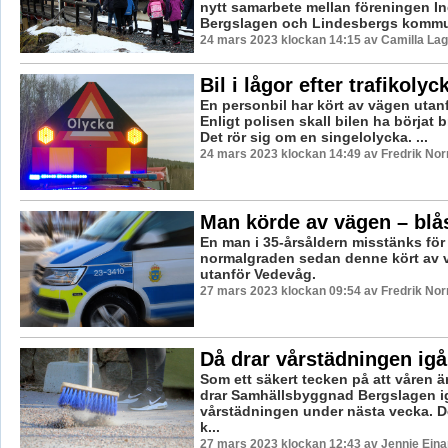
nytt samarbete mellan föreningen I
Bergslagen och Lindesbergs kommun
24 mars 2023 klockan 14:15 av Camilla La
Bil i lågor efter trafikolyc
En personbil har kört av vägen utanf
Enligt polisen skall bilen ha börjat br
Det rör sig om en singelolycka. ...
24 mars 2023 klockan 14:49 av Fredrik No
Man körde av vägen – blås
En man i 35-årsåldern misstänks för r
normalgraden sedan denne kört av 
utanför Vedevåg.
27 mars 2023 klockan 09:54 av Fredrik No
Då drar vårstädningen ig
Som ett säkert tecken på att våren ä
drar Samhällsbyggnad Bergslagen 
vårstädningen under nästa vecka. De
k...
27 mars 2023 klockan 12:43 av Jennie Eina