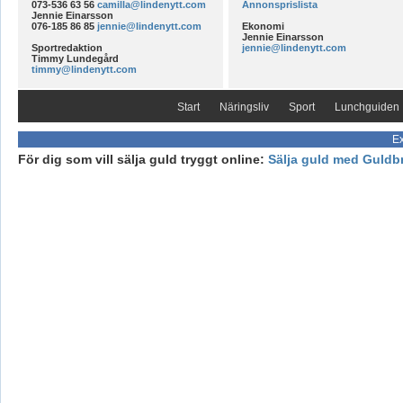
073-536 63 56
camilla@lindenytt.com
Annonsprislista
Jennie Einarsson
076-185 86 85
jennie@lindenytt.com
Ekonomi
Jennie Einarsson
Sportredaktion
jennie@lindenytt.com
Timmy Lundegård
timmy@lindenytt.com
Start
Näringsliv
Sport
Lunchguiden
Ex
För dig som vill sälja guld tryggt online:
Sälja guld med Guldb