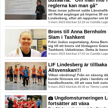
bussarna: ”Om man inte f
reglerna kan man gå”
Strax innan jullovet valde Länstrafike
ett flertal avgångar på linjerna 30 oc
Lindesberg, efter att rapporter om bl
3 mars 2023 klockan 12:20 av Camilla Lag
Brons till Anna Bernholm
Slam i Tashkent
Frövi Judos supertalang, Anna Ber
sig till ett brons vid lördagens Gran
Tashkent, Uzbekistan. Detta är henne
4 mars 2023 klockan 17:53 av Camilla Lag
LIF Lindesberg är tillbaka 
Allsvenskan!!!
Vilken vändning! Från en säsong dä
kunde försvara sin plats i landets n
handbollsserie, till att vara helt out
5 mars 2023 klockan 20:30 av Timmy Lund
Ungdomsturneringen L
fortsätter att växa