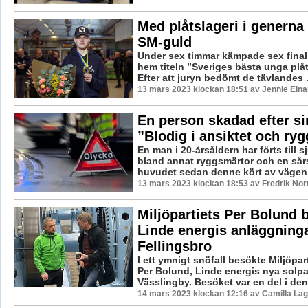
Med plåtslageri i generna
SM-guld
Under sex timmar kämpade sex finali
hem titeln ”Sveriges bästa unga plå
Efter att juryn bedömt de tävlandes .
13 mars 2023 klockan 18:51 av Jennie Eina
En person skadad efter si
”Blodig i ansiktet och ry
En man i 20-årsåldern har förts till
bland annat ryggsmärtor och en sår
huvudet sedan denne kört av vägen u
13 mars 2023 klockan 18:53 av Fredrik No
Miljöpartiets Per Bolund 
Linde energis anläggninga
Fellingsbro
I ett ymnigt snöfall besökte Miljöpar
Per Bolund, Linde energis nya solpar
Vässlingby. Besöket var en del i den 
14 mars 2023 klockan 12:16 av Camilla La