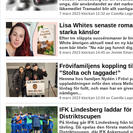
unga, där användandet av det narko
läkemedlet Tramadol blir allt vanligare
7 mars 2023 klockan 12:32 av Camilla Lag
Lisa Whites senaste roma
starka känslor
Efter tre släppta succéromaner är li
White återigen aktuell med en ny kär
som bär titeln ”Nu när jag funnit dig.
8 mars 2023 klockan 14:45 av Jennie Einar
Frövifamiljens koppling ti
”Stolta och taggade!”
Hemma hos familjen Nydén i Frövi p
uppladdningen inför den stora Mello
lördag för fullt, och man har en given
nämligen...
9 mars 2023 klockan 12:04 av Camilla Lag
IFK Lindesberg laddar för 
Distriktscupen
På lördag går IFK Lindesberg från trä
tävling. Då spelas den första matche
Distriktscupen, där IFK Askersund s