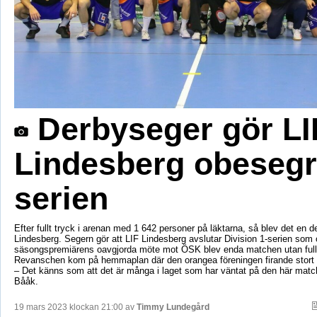
Derbyseger gör LI
Lindesberg obesegr
serien
Efter fullt tryck i arenan med 1 642 personer på läktarna, så blev det en d
Lindesberg. Segern gör att LIF Lindesberg avslutar Division 1-serien som
säsongspremiärens oavgjorda möte mot ÖSK blev enda matchen utan full
Revanschen kom på hemmaplan där den orangea föreningen firande stort ef
– Det känns som att det är många i laget som har väntat på den här mat
Bååk.
19 mars 2023 klockan 21:00 av
Timmy Lundegård