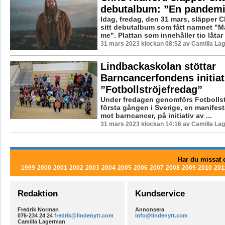
debutalbum: ”En pandemi
Idag, fredag, den 31 mars, släpper C
sitt debutalbum som fått namnet "Ma
me". Plattan som innehåller tio låtar 
31 mars 2023 klockan 08:52 av Camilla La
Lindbackaskolan stöttar
Barncancerfondens initiat
”Fotbollströjefredag”
Under fredagen genomförs Fotbollst
första gången i Sverige, en manifes
mot barncancer, på initiativ av ...
31 mars 2023 klockan 14:16 av Camilla La
Har du missat e
1999
2000
2001
2002
2003
2004
2005
2006
2007
2008
2009
2010
201
Redaktion
Kundservice
Fredrik Norman
Annonsera
076-234 24 24
fredrik@lindenytt.com
info@lindenytt.com
Camilla Lagerman