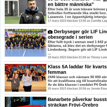
en bättre människa”
Efter hela 35 år som tränare brinner
fotbollen fortfarande lika starkt ho
Lazarevic. I en öppenhjärtig intervju 
17 mars 2023 klockan 13:05 av Camilla La
Derbyseger gör LIF Li
obesegrade i serien
Efter fullt tryck i arenan med 1 642 
läktarna, så blev det en derbyseger 
Lindesberg. Segern gör att LIF Lind
...
19 mars 2023 klockan 21:00 av Timmy Lun
Klass 5A laddar för kvartsf
femman
2440 klasser och närmare 50 000 el
för att kvalificera sig till kvartsfinal
Av de åtta klasser i området P4 Örebr
20 mars 2023 klockan 10:56 av Jennie Eina
Banarbete påverkar busst
sträckan Frövi-Örebro