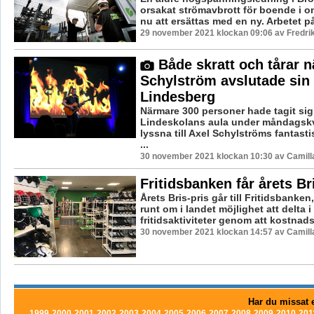
orsakat strömavbrott för boende i 
nu att ersättas med en ny. Arbetet på
29 november 2021 klockan 09:06 av Fredri
Både skratt och tårar n
Schylström avslutade sin 
Lindesberg
Närmare 300 personer hade tagit sig t
Lindeskolans aula under måndagskvä
lyssna till Axel Schylströms fantast
...
30 november 2021 klockan 10:30 av Camill
Fritidsbanken får årets Br
Årets Bris-pris går till Fritidsbanke
runt om i landet möjlighet att delta i
fritidsaktiviteter genom att kostnadsfr
30 november 2021 klockan 14:57 av Camill
Har du missat e
1999
2000
2001
2002
2003
2004
2005
2006
2007
2008
2009
2010
201