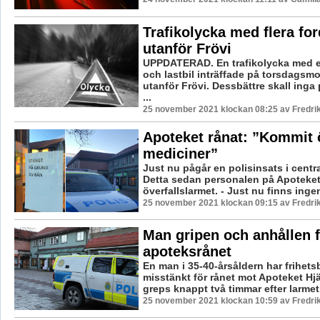
Trafikolycka med flera fo
utanför Frövi
UPPDATERAD. En trafikolycka med e
och lastbil inträffade på torsdagsm
utanför Frövi. Dessbättre skall ing
...
25 november 2021 klockan 08:25 av Fredri
Apoteket rånat: ”Kommit 
mediciner”
Just nu pågår en polisinsats i centr
Detta sedan personalen på Apoteket 
överfallslarmet. - Just nu finns ingen
25 november 2021 klockan 09:15 av Fredri
Man gripen och anhållen f
apoteksrånet
En man i 35-40-årsåldern har frihets
misstänkt för rånet mot Apoteket Hj
greps knappt två timmar efter larmet. 
25 november 2021 klockan 10:59 av Fredri