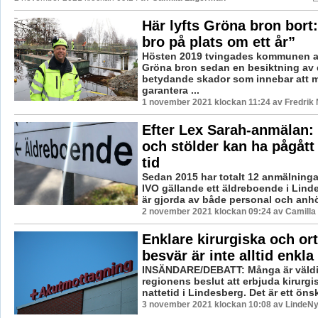
Här lyfts Gröna bron bort: 
bro på plats om ett år”
Hösten 2019 tvingades kommunen a
Gröna bron sedan en besiktning av 
betydande skador som innebar att 
garantera ...
1 november 2021 klockan 11:24 av Fredrik
Efter Lex Sarah-anmälan:
och stölder kan ha pågått
tid
Sedan 2015 har totalt 12 anmälningar
IVO gällande ett äldreboende i Lind
är gjorda av både personal och anhör
2 november 2021 klockan 09:24 av Camilla
Enklare kirurgiska och or
besvär är inte alltid enkla
INSÄNDARE/DEBATT: Många är väldi
regionens beslut att erbjuda kirurgi
nattetid i Lindesberg. Det är ett önsk
3 november 2021 klockan 10:08 av LindeNy