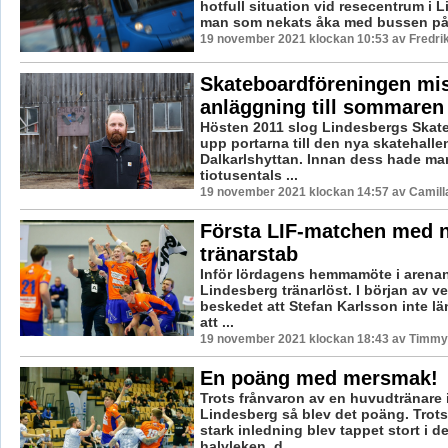
hotfull situation vid resecentrum i 
man som nekats åka med bussen på 
19 november 2021 klockan 10:53 av Fredri
Skateboardföreningen mis
anläggning till sommaren
Hösten 2011 slog Lindesbergs Skat
upp portarna till den nya skatehallen
Dalkarlshyttan. Innan dess hade man
tiotusentals ...
19 november 2021 klockan 14:57 av Camill
Första LIF-matchen med 
tränarstab
Inför lördagens hemmamöte i arenan
Lindesberg tränarlöst. I början av 
beskedet att Stefan Karlsson inte l
att ...
19 november 2021 klockan 18:43 av Timmy
En poäng med mersmak!
Trots frånvaron av en huvudtränare 
Lindesberg så blev det poäng. Trot
stark inledning blev tappet stort i d
halvleken, d...