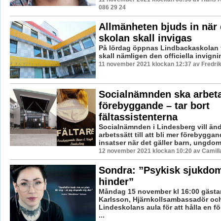
086 29 24
Allmänheten bjuds in när
skolan skall invigas
På lördag öppnas Lindbackaskolan f
skall nämligen den officiella invign
11 november 2021 klockan 12:37 av Fredri
Socialnämnden ska arbet
förebyggande – tar bort
fältassistenterna
Socialnämnden i Lindesberg vill ändr
arbetssätt till att bli mer förebyggan
insatser när det gäller barn, ungdoma
12 november 2021 klockan 10:20 av Camill
Sondra: ”Psykisk sjukdom 
hinder”
Måndag 15 november kl 16:00 gästa
Karlsson, Hjärnkollsambassadör och
Lindeskolans aula för att hålla en f
...