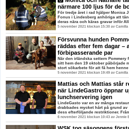
närmare 100 ljus för de b
För tredje året i rad hjälper Monica J
Fonus i Lindesberg anhöriga att tän
deras nära och käras gravar inför Alla
5 november 2021 klockan 15:30 av Camilla
Försvunna hunden Pomm
räddas efter fem dagar – 
förbipasserande par
När den irländska settern Pommery 
sitt hem den 19 oktober påbörjade m
stort sökarbete för att få hem henne i
5 november 2021 klockan 19:49 av Camilla
Mattias och Mattias står r
när LindeGastro öppnar u
lunchservering igen
LindeGasto var en av många restau
drabbades mycket hårt på grund av
dess efterföljande restriktioner. Från 
6 november 2021 klockan 10:43 av Jennie 
WSK tog säsongens först