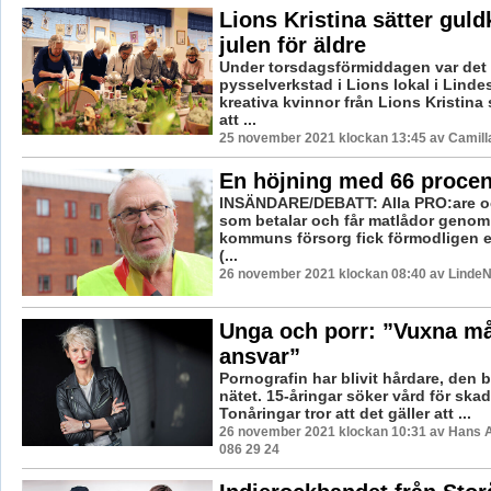
Lions Kristina sätter guld
julen för äldre
Under torsdagsförmiddagen var det 
pysselverkstad i Lions lokal i Linde
kreativa kvinnor från Lions Kristina
att ...
25 november 2021 klockan 13:45 av Camill
En höjning med 66 procen
INSÄNDARE/DEBATT: Alla PRO:are oc
som betalar och får matlådor geno
kommuns försorg fick förmodligen e
(...
26 november 2021 klockan 08:40 av LindeN
Unga och porr: ”Vuxna må
ansvar”
Pornografin har blivit hårdare, den b
nätet. 15-åringar söker vård för skad
Tonåringar tror att det gäller att ...
26 november 2021 klockan 10:31 av Hans 
086 29 24