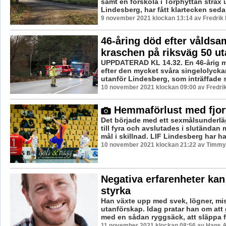
samt en förskola i Torphyttan strax 
Lindesberg, har fått klartecken seda
9 november 2021 klockan 13:14 av Fredrik
46-åring död efter vålds
kraschen på riksväg 50 ut
UPPDATERAD KL 14.32. En 46-årig ma
efter den mycket svåra singelolycka
utanför Lindesberg, som inträffade st
10 november 2021 klockan 09:00 av Fredri
Hemmaförlust med fjor
Det började med ett sexmålsunderl
till fyra och avslutades i slutändan 
mål i skillnad. LIF Lindesberg har haf
10 november 2021 klockan 21:22 av Timmy
Negativa erfarenheter kan 
styrka
Han växte upp med svek, lögner, m
utanförskap. Idag pratar han om att 
med en sådan ryggsäck, att släppa fr
11 november 2021 klockan 08:56 av Hans A