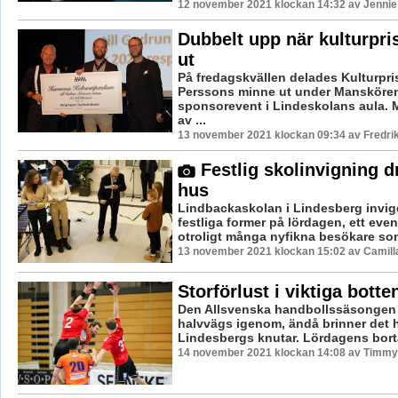
12 november 2021 klockan 14:32 av Jennie
Dubbelt upp när kulturpri
ut
På fredagskvällen delades Kulturpris
Perssons minne ut under Mansköre
sponsorevent i Lindeskolans aula. 
av ...
13 november 2021 klockan 09:34 av Fredri
Festlig skolinvigning dr
hus
Lindbackaskolan i Lindesberg invi
festliga former på lördagen, ett eve
otroligt många nyfikna besökare som a
13 november 2021 klockan 15:02 av Camill
Storförlust i viktiga bott
Den Allsvenska handbollssäsongen 
halvvägs igenom, ändå brinner det hå
Lindesbergs knutar. Lördagens bort
14 november 2021 klockan 14:08 av Timmy