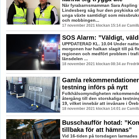
När fyrabarnsmamman Sara Aspling 
Lindesberg såg hur den psykiska o
unga växte samtidigt som missbruk
och mobbingen...
17 november 2021 klockan 15:14 av Camill
SOS Alarm: ”Väldigt, väldi
UPPDATERAD KL. 10.04 Under natte
morgonen har halkan slagit till på fle
regionen och medfört problem i trafi
länsdelen ...
18 november 2021 klockan 08:34 av Fredri
Gamla rekommendatione
testning införs på nytt
Folkhälsomyndigheten rekommende
återgång till den storskaliga testnin
19, vilket innebär att invånare i Örebr
18 november 2021 klockan 14:01 av Camill
Busschaufför hotad: ”Ko
tillbaka för att hämnas”
Vid 16-tiden på torsdagen larmades