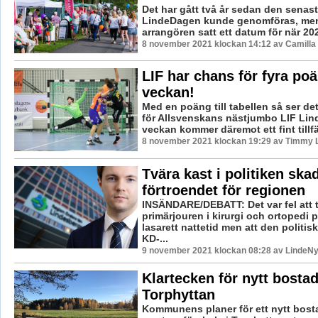
Det har gått två år sedan den senas
LindeDagen kunde genomföras, men
arrangören satt ett datum för när 2022
8 november 2021 klockan 14:12 av Camilla
LIF har chans för fyra poä
veckan!
Med en poäng till tabellen så ser det
för Allsvenskans nästjumbo LIF Lind
veckan kommer däremot ett fint tillfäl
8 november 2021 klockan 19:29 av Timmy 
Tvära kast i politiken ska
förtroendet för regionen
INSÄNDARE/DEBATT: Det var fel att t
primärjouren i kirurgi och ortopedi
lasarett nattetid men att den politis
KD-...
9 november 2021 klockan 08:28 av LindeNy
Klartecken för nytt bosta
Torphyttan
Kommunens planer för ett nytt bos