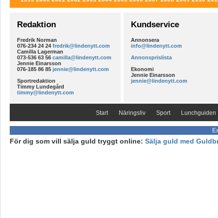
Redaktion
Kundservice
Fredrik Norman
Annonsera
076-234 24 24
fredrik@lindenytt.com
info@lindenytt.com
Camilla Lagerman
073-536 63 56
camilla@lindenytt.com
Annonsprislista
Jennie Einarsson
076-185 86 85
jennie@lindenytt.com
Ekonomi
Jennie Einarsson
Sportredaktion
jennie@lindenytt.com
Timmy Lundegård
timmy@lindenytt.com
Start
Näringsliv
Sport
Lunchguiden
Ex
För dig som vill sälja guld tryggt online:
Sälja guld med Guldb