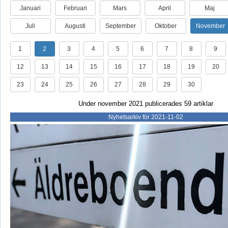
Januari
Februari
Mars
April
Maj
Juli
Augusti
September
Oktober
November
1
2
3
4
5
6
7
8
9
12
13
14
15
16
17
18
19
20
23
24
25
26
27
28
29
30
Under november 2021 publicerades 59 artiklar
Nyhetsarkiv för 2021-11-02