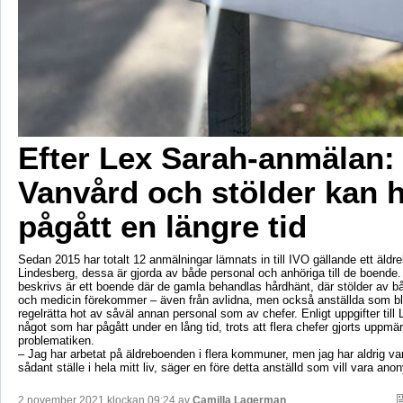
Efter Lex Sarah-anmälan:
Vanvård och stölder kan 
pågått en längre tid
Sedan 2015 har totalt 12 anmälningar lämnats in till IVO gällande ett äldr
Lindesberg, dessa är gjorda av både personal och anhöriga till de boende
beskrivs är ett boende där de gamla behandlas hårdhänt, där stölder av 
och medicin förekommer – även från avlidna, men också anställda som bliv
regelrätta hot av såväl annan personal som av chefer. Enligt uppgifter till 
något som har pågått under en lång tid, trots att flera chefer gjorts upp
problematiken.
– Jag har arbetat på äldreboenden i flera kommuner, men jag har aldrig va
sådant ställe i hela mitt liv, säger en före detta anställd som vill vara ano
2 november 2021 klockan 09:24 av
Camilla Lagerman