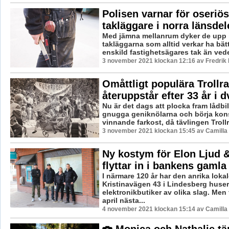
Polisen varnar för oseriö
takläggare i norra länsdel
Med jämna mellanrum dyker de upp i 
takläggarna som alltid verkar ha bätt
enskild fastighetsägares tak än vede
3 november 2021 klockan 12:16 av Fredrik
Omåttligt populära Trollra
återuppstår efter 33 år i d
Nu är det dags att plocka fram lådb
gnugga geniknölarna och börja kon
vinnande farkost, då tävlingen Trollra
3 november 2021 klockan 15:45 av Camilla
Ny kostym för Elon Ljud &
flyttar in i bankens gamla
I närmare 120 år har den anrika loka
Kristinavägen 43 i Lindesberg huser
elektronikbutiker av olika slag. Men
april nästa...
4 november 2021 klockan 15:14 av Camilla
Monica och Nathalie tä