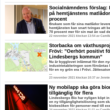
Socialnämndens förslag: H
på hemtjänstens matlådo
procent
Brukare som får sina matlådor lever
hemtjänsten kan snart tvingas att b
70 procent mer för sin mat än vad de 
22 november 2021 klockan 13:54 av Camill
Storbacka om växthusproj
Frövi: ”Oerhört positivt fö
Lindesbergs kommun”
Nu är bygglovet inlämnat för den ny
industrietableringen som förväntas b
för en ny grön era i Frövi. Jättesa
...
23 november 2021 klockan 10:37 av Jennie
Ny mobilapp ska göra bio
tillgänglig för flera
Lindesbergs Bio har nyligen köpt in 
en ny tillgänglighetslösning som sk
biobesöken för personer med till ex
24 november 2021 klockan 11:11 av Camill