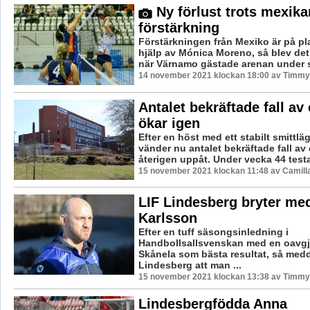
Ny förlust trots mexik
förstärkning
Förstärkningen från Mexiko är på pla
hjälp av Mónica Moreno, så blev det
när Värnamo gästade arenan under s
14 november 2021 klockan 18:00 av Timmy
Antalet bekräftade fall av
ökar igen
Efter en höst med ett stabilt smittlä
vänder nu antalet bekräftade fall av
återigen uppåt. Under vecka 44 testa
15 november 2021 klockan 11:48 av Camill
LIF Lindesberg bryter med
Karlsson
Efter en tuff säsongsinledning i
Handbollsallsvenskan med en oavg
Skånela som bästa resultat, så medd
Lindesberg att man ...
15 november 2021 klockan 13:38 av Timmy
Lindesbergfödda Anna