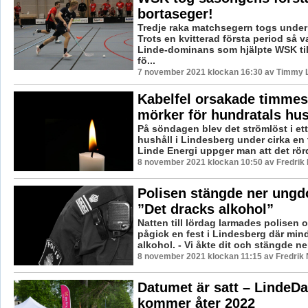
bortaseger!
Tredje raka matchsegern togs unde
Trots en kvitterad första period så v
Linde-dominans som hjälpte WSK ti
fö...
7 november 2021 klockan 16:30 av Timmy 
Kabelfel orsakade timmes
mörker för hundratals hus
På söndagen blev det strömlöst i ett 
hushåll i Lindesberg under cirka en 
Linde Energi uppger man att det rörde
8 november 2021 klockan 10:50 av Fredrik
Polisen stängde ner ungd
”Det dracks alkohol”
Natten till lördag larmades polisen o
pågick en fest i Lindesberg där min
alkohol. - Vi åkte dit och stängde ner
8 november 2021 klockan 11:15 av Fredrik
Datumet är satt – LindeD
kommer åter 2022