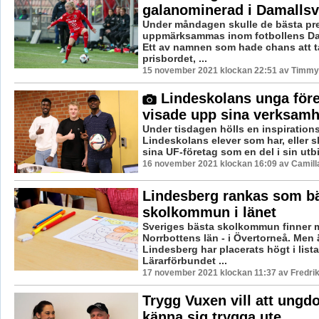
galanominerad i Damalls
Under måndagen skulle de bästa pr
uppmärksammas inom fotbollens Da
Ett av namnen som hade chans att t
prisbordet, ...
15 november 2021 klockan 22:51 av Timmy
Lindeskolans unga före
visade upp sina verksamh
Under tisdagen hölls en inspiration
Lindeskolans elever som har, eller s
sina UF-företag som en del i sin utbil
16 november 2021 klockan 16:09 av Camill
Lindesberg rankas som b
skolkommun i länet
Sveriges bästa skolkommun finner 
Norrbottens län - i Övertorneå. Men
Lindesberg har placerats högt i list
Lärarförbundet ...
17 november 2021 klockan 11:37 av Fredri
Trygg Vuxen vill att ungd
känna sig trygga ute