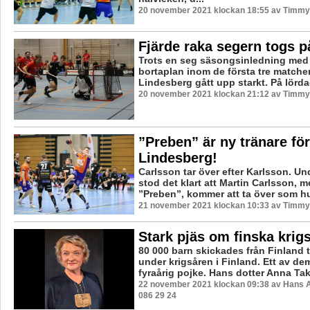
20 november 2021 klockan 18:55 av Timmy
Fjärde raka segern togs p
Trots en seg säsongsinledning med t
bortaplan inom de första tre matche
Lindesberg gått upp starkt. På lörda
20 november 2021 klockan 21:12 av Timmy
”Preben” är ny tränare för
Lindesberg!
Carlsson tar över efter Karlsson. Un
stod det klart att Martin Carlsson, 
”Preben”, kommer att ta över som hu
21 november 2021 klockan 10:33 av Timmy
Stark pjäs om finska krig
80 000 barn skickades från Finland ti
under krigsåren i Finland. Ett av de
fyraårig pojke. Hans dotter Anna Taka
22 november 2021 klockan 09:38 av Hans 
086 29 24