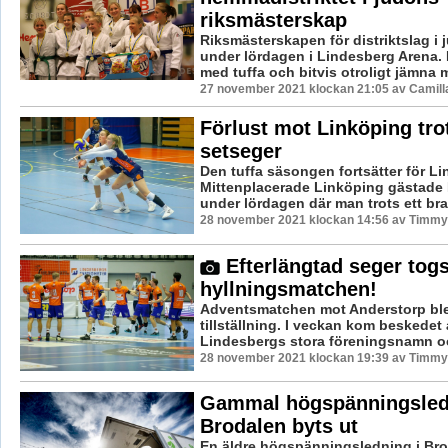
riksmästerskap
Riksmästerskapen för distriktslag i
under lördagen i Lindesberg Arena. 
med tuffa och bitvis otroligt jämna m
27 november 2021 klockan 21:05 av Camill
Förlust mot Linköping tro
setseger
Den tuffa säsongen fortsätter för Li
Mittenplacerade Linköping gästade
under lördagen där man trots ett bra s
28 november 2021 klockan 14:56 av Timmy
Efterlängtad seger togs
hyllningsmatchen!
Adventsmatchen mot Anderstorp ble
tillställning. I veckan kom beskedet 
Lindesbergs stora föreningsnamn och
28 november 2021 klockan 19:39 av Timmy
Gammal högspänningsled
Brodalen byts ut
En äldre högspänningsledning i Bro