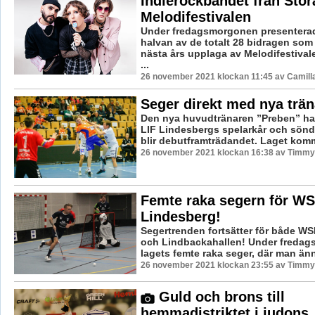
Indierockbandet från Storå
Melodifestivalen
Under fredagsmorgonen presenterad
halvan av de totalt 28 bidragen som 
nästa års upplaga av Melodifestiva
...
26 november 2021 klockan 11:45 av Camill
Seger direkt med nya trä
Den nya huvudtränaren ”Preben” har 
LIF Lindesbergs spelarkår och sön
blir debutframträdandet. Laget komme
26 november 2021 klockan 16:38 av Timmy
Femte raka segern för W
Lindesberg!
Segertrenden fortsätter för både W
och Lindbackahallen! Under fredag
lagets femte raka seger, där man ännu
26 november 2021 klockan 23:55 av Timmy
Guld och brons till
hemmadistriktet i judons