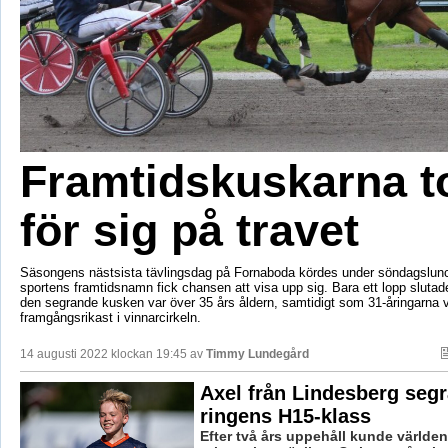
Framtidskuskarna t
för sig på travet
Säsongens nästsista tävlingsdag på Fornaboda kördes under söndagslunch
sportens framtidsnamn fick chansen att visa upp sig. Bara ett lopp slutad
den segrande kusken var över 35 års åldern, samtidigt som 31-åringarna 
framgångsrikast i vinnarcirkeln.
14 augusti 2022 klockan 19:45 av
Timmy Lundegård
Axel från Lindesberg segr
ringens H15-klass
Efter två års uppehåll kunde världen