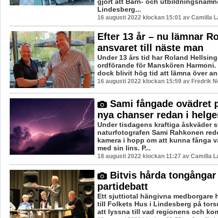
gjort att Barn- och utbildningsnämn
Lindesberg...
16 augusti 2022 klockan 15:01 av Camilla 
Efter 13 år – nu lämnar R
ansvaret till näste man
Under 13 års tid har Roland Hellsin
ordförande för Manskören Harmoni. 
dock blivit hög tid att lämna över ansv
16 augusti 2022 klockan 15:59 av Fredrik 
Sami fångade ovädret p
nya chanser redan i helge
Under tisdagens kraftiga åskväder 
naturfotografen Sami Rahkonen red
kamera i hopp om att kunna fånga v
med sin lins. P...
18 augusti 2022 klockan 11:27 av Camilla 
Bitvis hårda tongångar
partidebatt
Ett sjuttiotal hängivna medborgare 
till Folkets Hus i Lindesberg på tor
att lyssna till vad regionens och k