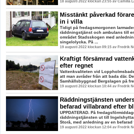
18 augusti 2022 klockan 23:55 av Camilla 
Misstänkt påverkad förare
in i villa
Tidigt på fredagsmorgonen larmades
räddningstjänst och ambulans till en
området Stadsskogen med anlednin
singelolycka. På ...
19 augusti 2022 klockan 09:15 av Fredrik 
Kraftigt försämrad vattenk
efter regnet
Vattenkvaliteten vid Loppholmsbadet
att man avråder från att bada där. D
Samhällsbyggnad Bergslagen på fre
19 augusti 2022 klockan 10:44 av Fredrik 
Räddningstjänsten under
befarad villabrand efter b
UPPDATERAD. På fredagsförmiddag
räddningstjänsten ut till Ingelshytta
Storå, med anledning av en befarad vi
19 augusti 2022 klockan 12:04 av Fredrik 