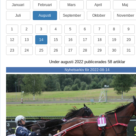
Januari
Februari
Mars
April
Maj
Juli
Augusti
September
Oktober
November
1
2
3
4
5
6
7
8
9
12
13
14
15
16
17
18
19
20
23
24
25
26
27
28
29
30
31
Under augusti 2022 publicerades 58 artiklar
Nyhetsarkiv för 2022-08-14