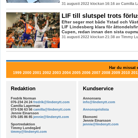
31 augusti 2022 klockan 16:16 av Camilla 
LIF till slutspel trots förlu
Efter seger mot både Ystad och Väst
LIF Lindesberg klara för åttondelsfi
Cupen, redan innan den sista cupma
31 augusti 2022 klockan 21:38 av Timmy L
Har du missat e
1999
2000
2001
2002
2003
2004
2005
2006
2007
2008
2009
2010
201
Redaktion
Kundservice
Fredrik Norman
Annonsera
076-234 24 24
fredrik@lindenytt.com
info@lindenytt.com
Camilla Lagerman
073-536 63 56
camilla@lindenytt.com
Annonsprislista
Jennie Einarsson
076-185 86 85
jennie@lindenytt.com
Ekonomi
Jennie Einarsson
Sportredaktion
jennie@lindenytt.com
Timmy Lundegård
timmy@lindenytt.com