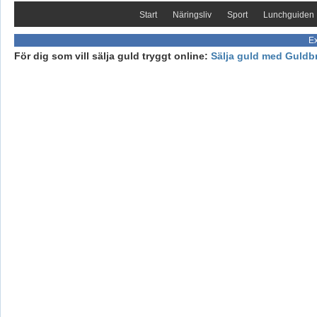
Start
Näringsliv
Sport
Lunchguiden
Ex
För dig som vill sälja guld tryggt online:
Sälja guld med Guldb