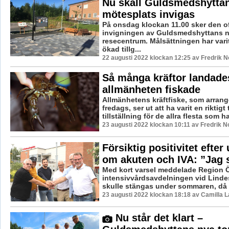
Nu skall Guldsmedshytta
mötesplats invigas
På onsdag klockan 11.00 sker den off
invigningen av Guldsmedshyttans n
resecentrum. Målsättningen har vari
ökad tillg...
22 augusti 2022 klockan 12:25 av Fredrik 
Så många kräftor landade
allmänheten fiskade
Allmänhetens kräftfiske, som arrang
fredags, ser ut att ha varit en riktigt 
tillställning för de allra flesta som ha
23 augusti 2022 klockan 10:11 av Fredrik 
Försiktig positivitet efter
om akuten och IVA: ”Jag s
Med kort varsel meddelade Region Ö
intensivvårdsavdelningen vid Linde
skulle stängas under sommaren, då 
23 augusti 2022 klockan 18:18 av Camilla 
Nu står det klart –