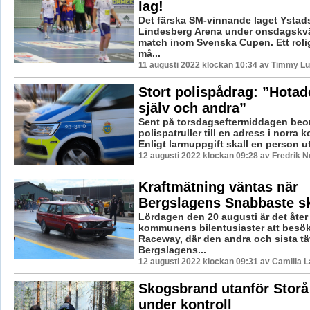
lag!
Det färska SM-vinnande laget Ystad
Lindesberg Arena under onsdagskväl
match inom Svenska Cupen. Ett roli
må...
11 augusti 2022 klockan 10:34 av Timmy L
Stort polispådrag: ”Hotad
själv och andra”
Sent på torsdagseftermiddagen beor
polispatruller till en adress i norr
Enligt larmuppgift skall en person utt
12 augusti 2022 klockan 09:28 av Fredrik 
Kraftmätning väntas när
Bergslagens Snabbaste s
Lördagen den 20 augusti är det åter
kommunens bilentusiaster att besö
Raceway, där den andra och sista tä
Bergslagens...
12 augusti 2022 klockan 09:31 av Camilla 
Skogsbrand utanför Storå
under kontroll