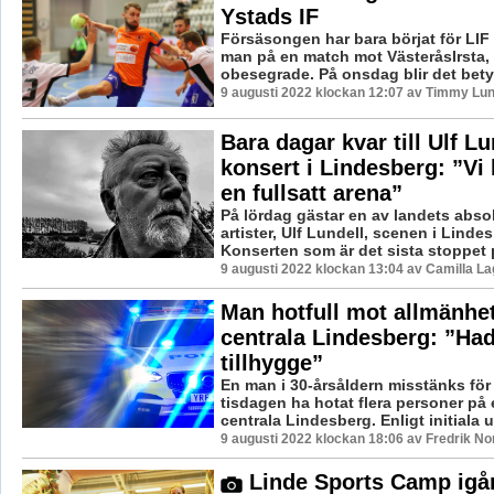
Ystads IF
Försäsongen har bara börjat för LIF
man på en match mot VästeråsIrsta, 
obesegrade. På onsdag blir det betydl
9 augusti 2022 klockan 12:07 av Timmy Lu
Bara dagar kvar till Ulf Lu
konsert i Lindesberg: ”Vi
en fullsatt arena”
På lördag gästar en av landets absol
artister, Ulf Lundell, scenen i Linde
Konserten som är det sista stoppet p
9 augusti 2022 klockan 13:04 av Camilla L
Man hotfull mot allmänhet
centrala Lindesberg: ”Had
tillhygge”
En man i 30-årsåldern misstänks för
tisdagen ha hotat flera personer på e
centrala Lindesberg. Enligt initiala up
9 augusti 2022 klockan 18:06 av Fredrik N
Linde Sports Camp igå