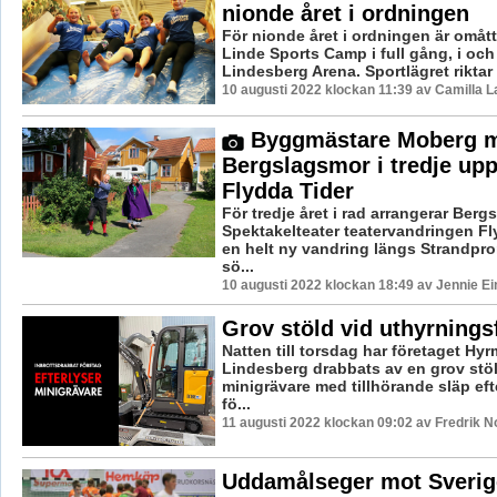
nionde året i ordningen
För nionde året i ordningen är omått
Linde Sports Camp i full gång, i och
Lindesberg Arena. Sportlägret riktar si
10 augusti 2022 klockan 11:39 av Camilla 
Byggmästare Moberg m
Bergslagsmor i tredje up
Flydda Tider
För tredje året i rad arrangerar Berg
Spektakelteater teatervandringen F
en helt ny vandring längs Strandpro
sö...
10 augusti 2022 klockan 18:49 av Jennie Ei
Grov stöld vid uthyrnings
Natten till torsdag har företaget Hyr
Lindesberg drabbats av en grov stö
minigrävare med tillhörande släp eft
fö...
11 augusti 2022 klockan 09:02 av Fredrik 
Uddamålseger mot Sverig