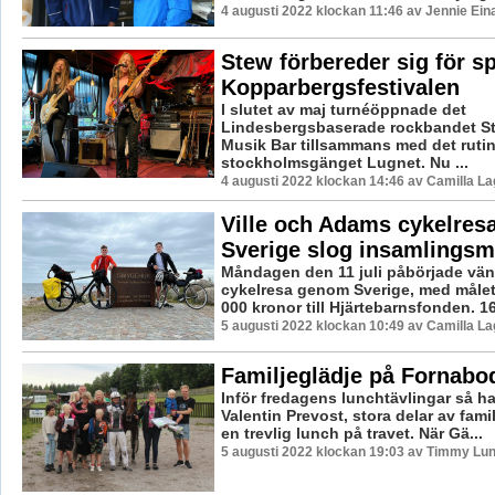
4 augusti 2022 klockan 11:46 av Jennie Ein
Stew förbereder sig för s
Kopparbergsfestivalen
I slutet av maj turnéöppnade det
Lindesbergsbaserade rockbandet St
Musik Bar tillsammans med det ruti
stockholmsgänget Lugnet. Nu ...
4 augusti 2022 klockan 14:46 av Camilla L
Ville och Adams cykelre
Sverige slog insamlingsm
Måndagen den 11 juli påbörjade vän
cykelresa genom Sverige, med målet 
000 kronor till Hjärtebarnsfonden. 16
5 augusti 2022 klockan 10:49 av Camilla L
Familjeglädje på Fornabo
Inför fredagens lunchtävlingar så h
Valentin Prevost, stora delar av famil
en trevlig lunch på travet. När Gä...
5 augusti 2022 klockan 19:03 av Timmy Lu