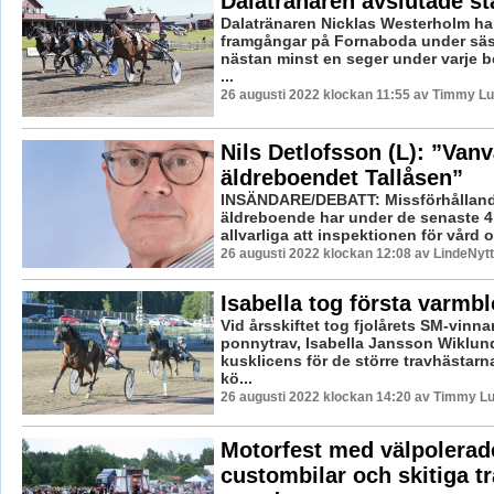
Dalatränaren avslutade st
Dalatränaren Nicklas Westerholm har
framgångar på Fornaboda under sä
nästan minst en seger under varje 
...
26 augusti 2022 klockan 11:55 av Timmy L
Nils Detlofsson (L): ”Van
äldreboendet Tallåsen”
INSÄNDARE/DEBATT: Missförhålland
äldreboende har under de senaste 4 
allvarliga att inspektionen för vård o
26 augusti 2022 klockan 12:08 av LindeNytt
Isabella tog första varmb
Vid årsskiftet tog fjolårets SM-vinn
ponnytrav, Isabella Jansson Wiklund
kusklicens för de större travhästarn
kö...
26 augusti 2022 klockan 14:20 av Timmy L
Motorfest med välpolerad
custombilar och skitiga tr