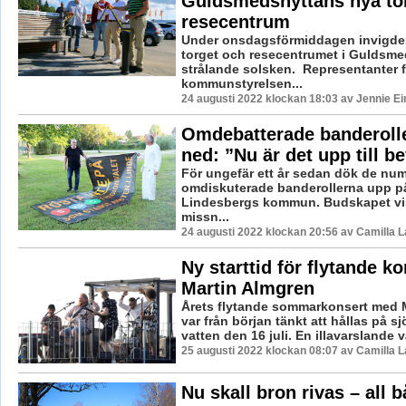
Guldsmedshyttans nya to
resecentrum
Under onsdagsförmiddagen invigde
torget och resecentrumet i Guldsm
strålande solsken. Representanter 
kommunstyrelsen...
24 augusti 2022 klockan 18:03 av Jennie Ei
Omdebatterade banderolle
ned: ”Nu är det upp till be
För ungefär ett år sedan dök de nu
omdiskuterade banderollerna upp på 
Lindesbergs kommun. Budskapet visa
missn...
24 augusti 2022 klockan 20:56 av Camilla 
Ny starttid för flytande k
Martin Almgren
Årets flytande sommarkonsert med 
var från början tänkt att hållas på 
vatten den 16 juli. En illavarslande vä
25 augusti 2022 klockan 08:07 av Camilla 
Nu skall bron rivas – all bå