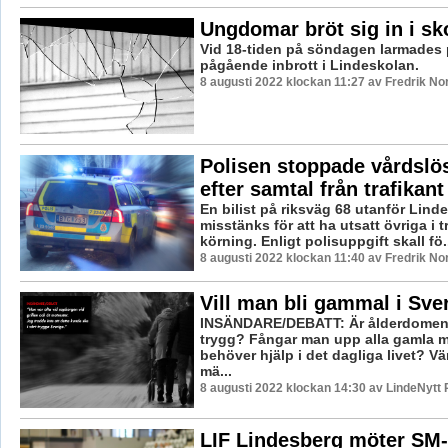
Ungdomar bröt sig in i sk
Vid 18-tiden på söndagen larmades 
pågående inbrott i Lindeskolan.
8 augusti 2022 klockan 11:27 av Fredrik N
Polisen stoppade vårdslös
efter samtal från trafikant
En bilist på riksväg 68 utanför Lind
misstänks för att ha utsatt övriga i tr
körning. Enligt polisuppgift skall fö.
8 augusti 2022 klockan 11:40 av Fredrik N
Vill man bli gammal i Sve
INSÄNDARE/DEBATT: Är ålderdomen 
trygg? Fångar man upp alla gamla 
behöver hjälp i det dagliga livet? V
mä...
8 augusti 2022 klockan 14:30 av LindeNytt 
LIF Lindesberg möter SM