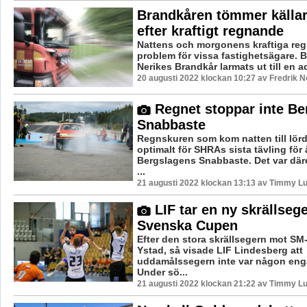
Brandkåren tömmer källar
efter kraftigt regnande
Nattens och morgonens kraftiga reg
problem för vissa fastighetsägare. 
Nerikes Brandkår larmats ut till en adr
20 augusti 2022 klockan 10:27 av Fredrik 
Regnet stoppar inte Be
Snabbaste
Regnskuren som kom natten till lörd
optimalt för SHRAs sista tävling för 
Bergslagens Snabbaste. Det var dä
...
21 augusti 2022 klockan 13:13 av Timmy L
LIF tar en ny skrällsege
Svenska Cupen
Efter den stora skrällsegern mot S
Ystad, så visade LIF Lindesberg att
uddamålssegern inte var någon eng
Under sö...
21 augusti 2022 klockan 21:22 av Timmy L