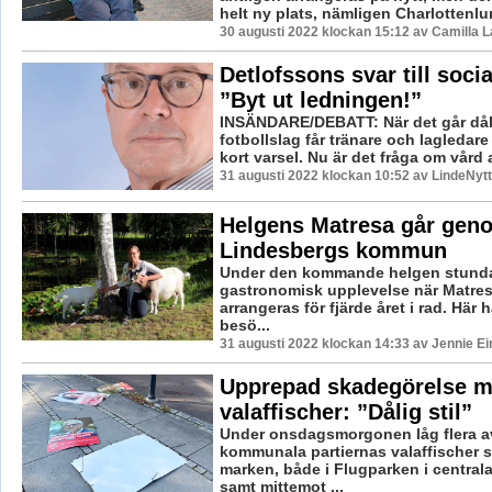
helt ny plats, nämligen Charlottenlun
30 augusti 2022 klockan 15:12 av Camilla 
Detlofssons svar till soc
”Byt ut ledningen!”
INSÄNDARE/DEBATT: När det går dålig
fotbollslag får tränare och lagledare
kort varsel. Nu är det fråga om vård a
31 augusti 2022 klockan 10:52 av LindeNytt
Helgens Matresa går gen
Lindesbergs kommun
Under den kommande helgen stunda
gastronomisk upplevelse när Matres
arrangeras för fjärde året i rad. Här
besö...
31 augusti 2022 klockan 14:33 av Jennie Ei
Upprepad skadegörelse m
valaffischer: ”Dålig stil”
Under onsdagsmorgonen låg flera a
kommunala partiernas valaffischer 
marken, både i Flugparken i central
samt mittemot ...