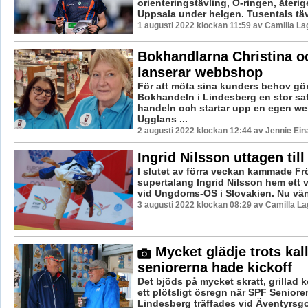
orienteringstävling, O-ringen, återig
Uppsala under helgen. Tusentals täv
1 augusti 2022 klockan 11:59 av Camilla L
Bokhandlarna Christina o
lanserar webbshop
För att möta sina kunders behov g
Bokhandeln i Lindesberg en stor sa
handeln och startar upp en egen we
Ugglans ...
2 augusti 2022 klockan 12:44 av Jennie Ein
Ingrid Nilsson uttagen til
I slutet av förra veckan kammade Fr
supertalang Ingrid Nilsson hem ett v
vid Ungdoms-OS i Slovakien. Nu vänt
3 augusti 2022 klockan 08:29 av Camilla L
Mycket glädje trots kal
seniorerna hade kickoff
Det bjöds på mycket skratt, grillad k
ett plötsligt ösregn när SPF Seniorer
Lindesberg träffades vid Äventyrsgol