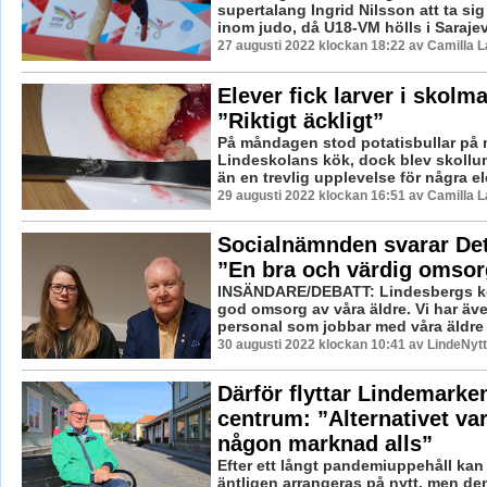
supertalang Ingrid Nilsson att ta sig
inom judo, då U18-VM hölls i Sarajevo
27 augusti 2022 klockan 18:22 av Camilla 
Elever fick larver i skolm
”Riktigt äckligt”
På måndagen stod potatisbullar på
Lindeskolans kök, dock blev skollun
än en trevlig upplevelse för några el
29 augusti 2022 klockan 16:51 av Camilla 
Socialnämnden svarar Det
”En bra och värdig omsor
INSÄNDARE/DEBATT: Lindesbergs 
god omsorg av våra äldre. Vi har äve
personal som jobbar med våra äldre 
30 augusti 2022 klockan 10:41 av LindeNytt
Därför flyttar Lindemarke
centrum: ”Alternativet var
någon marknad alls”
Efter ett långt pandemiuppehåll ka
äntligen arrangeras på nytt, men d