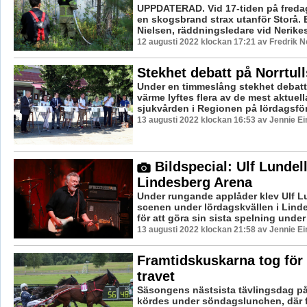
UPPDATERAD. Vid 17-tiden på freda
en skogsbrand strax utanför Storå. E
Nielsen, räddningsledare vid Nerikes
12 augusti 2022 klockan 17:21 av Fredrik 
Stekhet debatt på Norrtull
Under en timmeslång stekhet debatt
värme lyftes flera av de mest aktuel
sjukvården i Regionen på lördagsfö
13 augusti 2022 klockan 16:53 av Jennie Ei
Bildspecial: Ulf Lundell
Lindesberg Arena
Under rungande applåder klev Ulf L
scenen under lördagskvällen i Lind
för att göra sin sista spelning under s
13 augusti 2022 klockan 21:58 av Jennie Ei
Framtidskuskarna tog för 
travet
Säsongens nästsista tävlingsdag p
kördes under söndagslunchen, där f