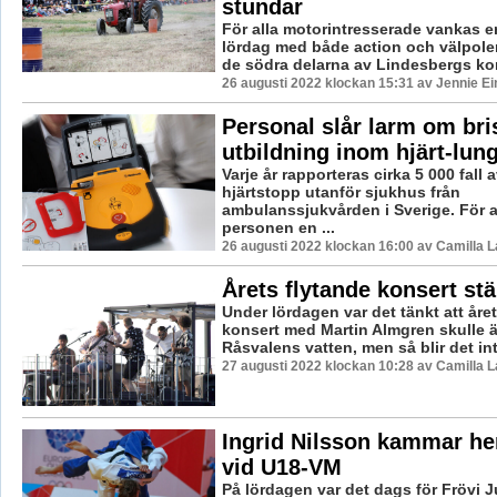
stundar
För alla motorintresserade vankas e
lördag med både action och välpoler
de södra delarna av Lindesbergs ko
26 augusti 2022 klockan 15:31 av Jennie Ei
Personal slår larm om bri
utbildning inom hjärt-lun
Varje år rapporteras cirka 5 000 fall a
hjärtstopp utanför sjukhus från
ambulanssjukvården i Sverige. För 
personen en ...
26 augusti 2022 klockan 16:00 av Camilla 
Årets flytande konsert stäl
Under lördagen var det tänkt att åre
konsert med Martin Almgren skulle 
Råsvalens vatten, men så blir det inte
27 augusti 2022 klockan 10:28 av Camilla 
Ingrid Nilsson kammar h
vid U18-VM
På lördagen var det dags för Frövi 