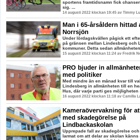
sportens framtidsnamn fick chansen
sig. ...
14 augusti 2022 klockan 19:45 av Timmy L
Man i 65-årsåldern hittad 
Norrsjön
Under lördagskvällen pågick ett efte
på gränsen mellan Lindesberg och 
kommuner. Detta sedan allmänheten 
15 augusti 2022 klockan 11:24 av Fredrik 
PRO bjuder in allmänheten
med politiker
Med mindre än en månad kvar till va
Lindesberg in allmänheten till en he
Hus, där varje parti ges möjligheten a
16 augusti 2022 klockan 11:18 av Camilla 
Kameraövervakning för att
med skadegörelse på
Lindbackaskolan
Upprepade fall av skadegörelse och
larmat om att delar av skolan känns