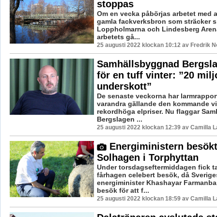
stoppas
Om en vecka påbörjas arbetet med a
gamla fackverksbron som sträcker s
Loppholmarna och Lindesberg Aren
arbetets gå...
25 augusti 2022 klockan 10:12 av Fredrik 
Samhällsbyggnad Bergsla
för en tuff vinter: ”20 milj
underskott”
De senaste veckorna har larmrappor
varandra gällande den kommande vi
rekordhöga elpriser. Nu flaggar Sa
Bergslagen ...
25 augusti 2022 klockan 12:39 av Camilla 
Energiministern besök
Solhagen i Torphyttan
Under torsdagseftermiddagen fick t
fårhagen celebert besök, då Sverige
energiminister Khashayar Farmanba
besök för att f...
25 augusti 2022 klockan 18:59 av Camilla 