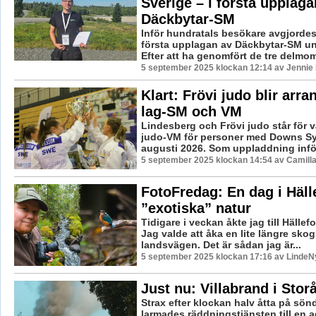
Sverige – i första upplaga
Däckbytar-SM
Inför hundratals besökare avgjordes
första upplagan av Däckbytar-SM un
Efter att ha genomfört de tre delmome
5 september 2025 klockan 12:14 av Jennie 
Klart: Frövi judo blir arra
lag-SM och VM
Lindesberg och Frövi judo står för 
judo-VM för personer med Downs Sy
augusti 2026. Som uppladdning inför
5 september 2025 klockan 14:54 av Camill
FotoFredag: En dag i Häll
”exotiska” natur
Tidigare i veckan åkte jag till Hällef
Jag valde att åka en lite längre skog
landsvägen. Det är sådan jag är...
5 september 2025 klockan 17:16 av LindeNy
Just nu: Villabrand i Stor
Strax efter klockan halv åtta på sö
larmades räddningstjänsten till en a