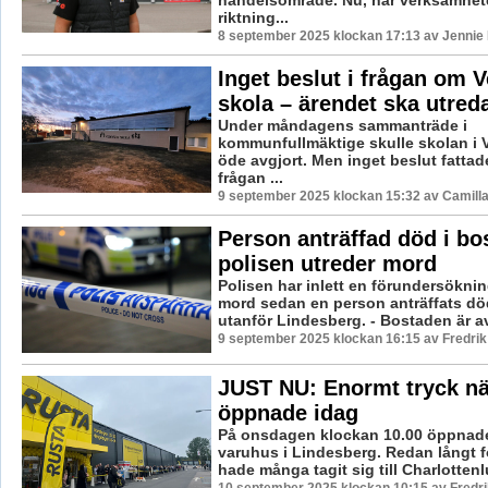
riktning...
8 september 2025 klockan 17:13 av Jennie 
Inget beslut i frågan om 
skola – ärendet ska utred
Under måndagens sammanträde i
kommunfullmäktige skulle skolan i V
öde avgjort. Men inget beslut fattade
frågan ...
9 september 2025 klockan 15:32 av Camill
Person anträffad död i bo
polisen utreder mord
Polisen har inlett en förundersökni
mord sedan en person anträffats dö
utanför Lindesberg. - Bostaden är av
9 september 2025 klockan 16:15 av Fredri
JUST NU: Enormt tryck nä
öppnade idag
På onsdagen klockan 10.00 öppnade
varuhus i Lindesberg. Redan långt f
hade många tagit sig till Charlottenl
10 september 2025 klockan 10:15 av Fredr