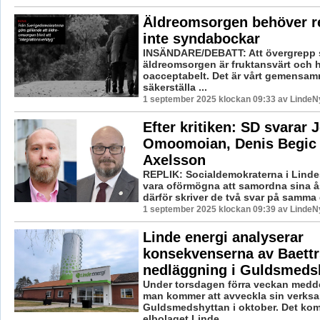
Äldreomsorgen behöver r
inte syndabockar
INSÄNDARE/DEBATT: Att övergrepp 
äldreomsorgen är fruktansvärt och h
oacceptabelt. Det är vårt gemensam
säkerställa ...
1 september 2025 klockan 09:33 av LindeNy
Efter kritiken: SD svarar 
Omoomoian, Denis Begic 
Axelsson
REPLIK: Socialdemokraterna i Linde
vara oförmögna att samordna sina å
därför skriver de två svar på samma d
1 september 2025 klockan 09:39 av LindeNy
Linde energi analyserar
konsekvenserna av Baettr
nedläggning i Guldsmeds
Under torsdagen förra veckan medde
man kommer att avveckla sin verksa
Guldsmedshyttan i oktober. Det ko
elbolaget Linde ...