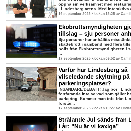
öppna sin verksamhet med restaura
i Lindesberg arena. Med interaktiva da
16 september 2025 klockan 15:25 av Camil
Ekobrottsmyndigheten gj
tillslag – sju personer an
Sju personer har anhållits misstänkt
skattebrott i samband med flera till
polis från Ekobrottsmyndigheten i
...
17 september 2025 klockan 09:52 av Camil
Varför har Lindesberg så
vilseledande skyltning på
parkeringsplatser?
INSÄNDARE/DEBATT: Jag bor i Lind
fortfarande inte se vad som gäller b
parkering. Kommer man inte från Li
förstår...
17 september 2025 klockan 10:27 av LindeN
Strålande Jul sänds från 
i år: ”Nu är vi kaxiga”