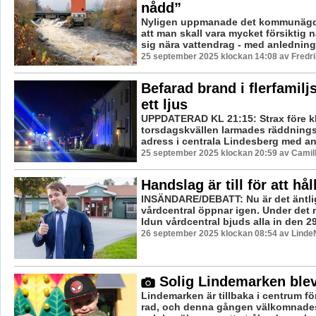
nådd”
Nyligen uppmanade det kommunägda
att man skall vara mycket försiktig 
sig nära vattendrag - med anledning 
25 september 2025 klockan 14:08 av Fredr
Befarad brand i flerfamilj
ett ljus
UPPDATERAD KL 21:15: Strax före k
torsdagskvällen larmades räddningst
adress i centrala Lindesberg med anl
25 september 2025 klockan 20:59 av Camil
Handslag är till för att hål
INSÄNDARE/DEBATT: Nu är det äntlig
vårdcentral öppnar igen. Under det
Idun vårdcentral bjuds alla in den 2
26 september 2025 klockan 08:54 av LindeN
Solig Lindemarken blev
Lindemarken är tillbaka i centrum för
rad, och denna gången välkomnades