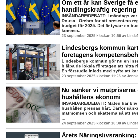
Om ett år kan Sverige få 
handlingskraftig regering
INSÄNDARE/DEBATT: I måndags var
Dousa i Örebro för att presentera r
budget för 2025. Det är tyvärr en bu
kommer...
23 september 2025 klockan 10:56 av LindeN
Lindesbergs kommun kart
företagens kompetensbe
Lindesbergs kommun gör nu en insat
hjälpa de lokala företagen att hitta 
En förstudie inleds med syfte att kart
23 september 2025 klockan 11:26 av Jennie
Nu sänker vi matpriserna 
hushållens ekonomi
INSÄNDARE/DEBATT: Maten har blivi
hushållen pressas hårt. Därför sänk
matmomsen och skatterna så att sve
...
24 september 2025 klockan 10:38 av LindeN
Årets Näringslivsranking: