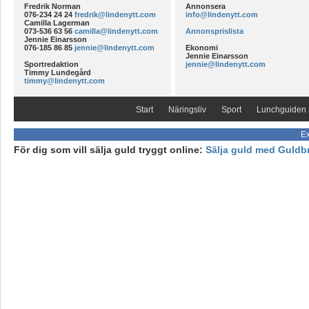
Fredrik Norman
Annonsera
076-234 24 24
fredrik@lindenytt.com
info@lindenytt.com
Camilla Lagerman
073-536 63 56
camilla@lindenytt.com
Annonsprislista
Jennie Einarsson
076-185 86 85
jennie@lindenytt.com
Ekonomi
Jennie Einarsson
Sportredaktion
jennie@lindenytt.com
Timmy Lundegård
timmy@lindenytt.com
Start
Näringsliv
Sport
Lunchguiden
Ex
För dig som vill sälja guld tryggt online:
Sälja guld med Guldb