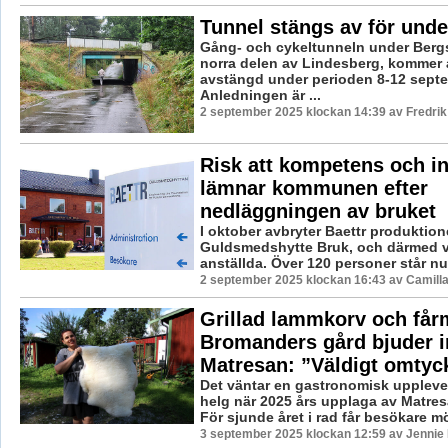
Tunnel stängs av för unde
Gång- och cykeltunneln under Berg
norra delen av Lindesberg, kommer a
avstängd under perioden 8-12 sept
Anledningen är ...
2 september 2025 klockan 14:39 av Fredri
Risk att kompetens och i
lämnar kommunen efter
nedläggningen av bruket
I oktober avbryter Baettr produktion
Guldsmedshytte Bruk, och därmed v
anställda. Över 120 personer står nu ti
2 september 2025 klockan 16:43 av Camill
Grillad lammkorv och får
Bromanders gård bjuder in
Matresan: ”Väldigt omtyc
Det väntar en gastronomisk upple
helg när 2025 års upplaga av Matres
För sjunde året i rad får besökare möj
3 september 2025 klockan 12:59 av Jennie 