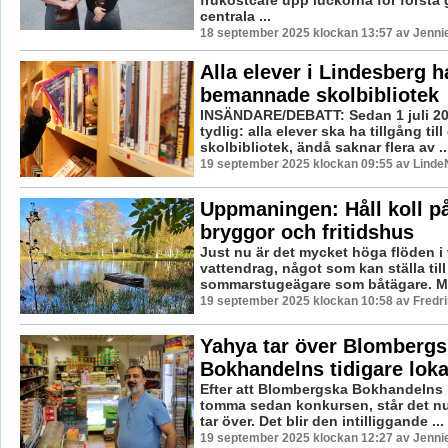
centrala ...
18 september 2025 klockan 13:57 av Jenni
Alla elever i Lindesberg har
bemannade skolbibliotek
INSÄNDARE/DEBATT: Sedan 1 juli 20
tydlig: alla elever ska ha tillgång til
skolbibliotek, ändå saknar flera av ..
19 september 2025 klockan 09:55 av LindeN
Uppmaningen: Håll koll på
bryggor och fritidshus
Just nu är det mycket höga flöden i 
vattendrag, något som kan ställa till
sommarstugeägare som båtägare. Me
19 september 2025 klockan 10:58 av Fredr
Yahya tar över Blombergs
Bokhandelns tidigare loka
Efter att Blombergska Bokhandelns l
tomma sedan konkursen, står det nu
tar över. Det blir den intilliggande ...
19 september 2025 klockan 12:27 av Jenni