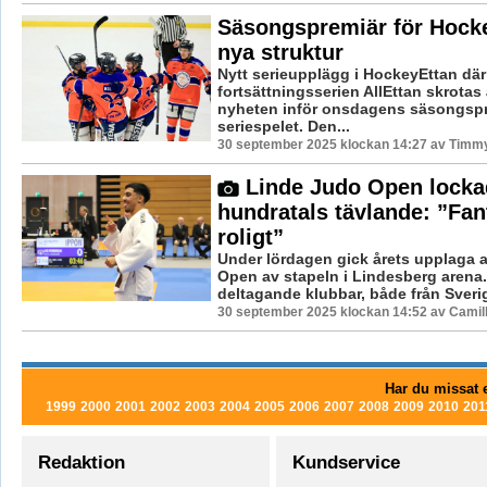
Säsongspremiär för Hock
nya struktur
Nytt serieupplägg i HockeyEttan där
fortsättningsserien AllEttan skrotas
nyheten inför onsdagens säsongspr
seriespelet. Den...
30 september 2025 klockan 14:27 av Timm
Linde Judo Open locka
hundratals tävlande: ”Fan
roligt”
Under lördagen gick årets upplaga 
Open av stapeln i Lindesberg arena
deltagande klubbar, både från Sverig
30 september 2025 klockan 14:52 av Camil
Har du missat e
1999
2000
2001
2002
2003
2004
2005
2006
2007
2008
2009
2010
201
Redaktion
Kundservice