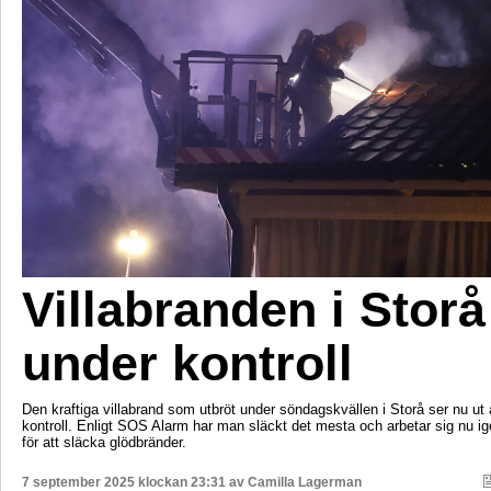
Villabranden i Storå
under kontroll
Den kraftiga villabrand som utbröt under söndagskvällen i Storå ser nu ut 
kontroll. Enligt SOS Alarm har man släckt det mesta och arbetar sig nu i
för att släcka glödbränder.
7 september 2025 klockan 23:31 av
Camilla Lagerman