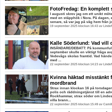
FotoFredag: En komplett 
I augusti skrev jag om ett unikt mö
med en stäpphök i Nora. På dagen,
senare, så var jag på väg hem från jo
19 september 2025 klockan 16:43 av LindeN
Kalle Söderlund: Vad vill 
INSÄNDARE/DEBATT: På kommunfull
september skulle en viktigt fråga av
Vedevågs skolas framtid. Vad hände
med ...
22 september 2025 klockan 14:23 av LindeN
Kvinna häktad misstänkt 
mordbrand
Strax innan klockan 16 på torsdage
polis och räddningstjänst till en adr
Rockhammar, strax söder om Lindes
villa brann...
22 september 2025 klockan 15:49 av Camil