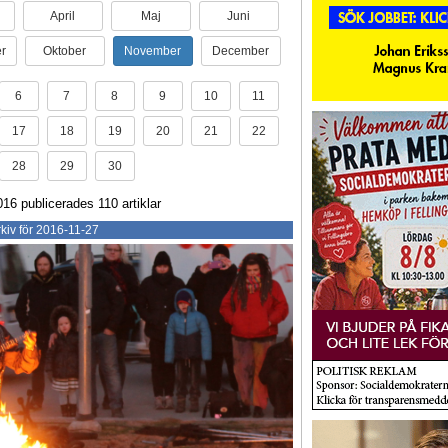
April
Maj
Juni
r
Oktober
November
December
6
7
8
9
10
11
17
18
19
20
21
22
28
29
30
6 publicerades 110 artiklar
kiv för 2016-11-27