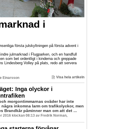
lmarknad i
onsenliga första julskyltningen på första advent i
indre julmarknad i Flugparken, och en handfull
en som bet ordentligt i kinderna och greppade
ns Lindesberg Volley på plats, redo att servera
Visa hela artikeln
e Einarsson
läget: Inga olyckor i
ntrafiken
och morgontimmarnas oväder har inte
t några inkomna larm om trafikolyckor, men
es Brandkår påminner man om att det ...
r 2016 klockan 08:13 av Fredrik Norman,
ga starterna förvånar