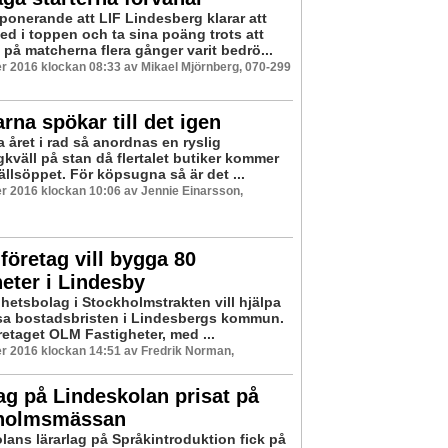
mponerande att LIF Lindesberg klarar att
d i toppen och ta sina poäng trots att
 på matcherna flera gånger varit bedrö...
 2016 klockan 08:33 av Mikael Mjörnberg, 070-299
rna spökar till det igen
 året i rad så anordnas en ryslig
kväll på stan då flertalet butiker kommer
ällsöppet. För köpsugna så är det ...
 2016 klockan 10:06 av Jennie Einarsson,
 företag vill bygga 80
eter i Lindesby
ghetsbolag i Stockholmstrakten vill hjälpa
 lösa bostadsbristen i Lindesbergs kommun.
retaget OLM Fastigheter, med ...
r 2016 klockan 14:51 av Fredrik Norman,
ag på Lindeskolan prisat på
holmsmässan
lans lärarlag på Språkintroduktion fick på