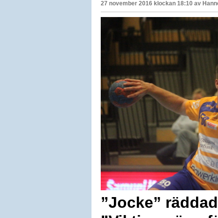
27 november 2016 klockan 18:10 av
Hanne
”Jocke” räddade