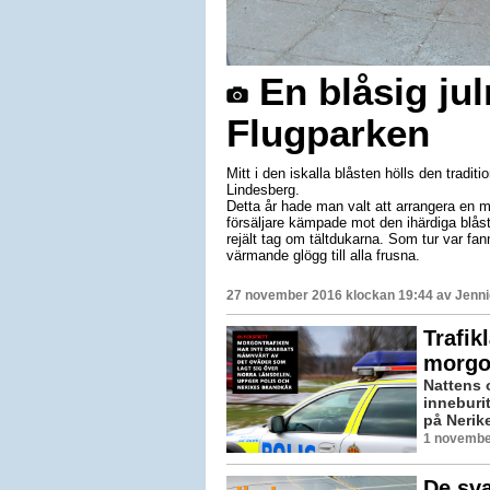
En blåsig ju
Flugparken
Mitt i den iskalla blåsten hölls den traditi
Lindesberg.
Detta år hade man valt att arrangera en m
försäljare kämpade mot den ihärdiga blåst
rejält tag om tältdukarna. Som tur var fan
värmande glögg till alla frusna.
27 november 2016 klockan 19:44 av
Jenni
Trafik
morgo
Nattens 
inneburi
på Nerik
1 novembe
De sva