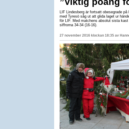
”Viktig poäng f
LIF Lindesberg är fortsatt obesegrade på
med Tyresö såg ut att glida laget ur händ
för LIF. Med matchens absolut sista kast 
siffrorna 34-34 (16-16).
27 november 2016 klockan 18:35 av
Hanne