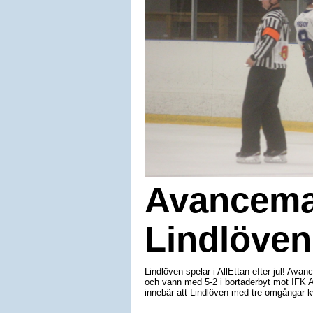
Avanceman
Lindlöven 
Lindlöven spelar i AllEttan efter jul! Av
och vann med 5-2 i bortaderbyt mot IFK Ar
innebär att Lindlöven med tre omgångar kva