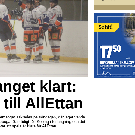
get klart:
till AllEttan
ancemanget säkrades på söndagen, där laget vände
boga. Samtidigt föll Köping i förlängning och det
r att spela är klara för AllEttan.