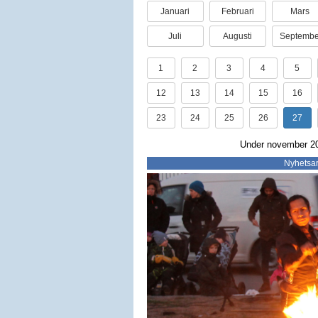
Januari
Februari
Mars
Juli
Augusti
Septembe
1
2
3
4
5
12
13
14
15
16
23
24
25
26
27
Under november 201
Nyhetsar