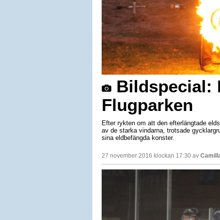
Bildspecial: 
Flugparken
Efter rykten om att den efterlängtade eld
av de starka vindarna, trotsade gycklarg
sina eldbefängda konster.
27 november 2016 klockan 17:30 av
Camill