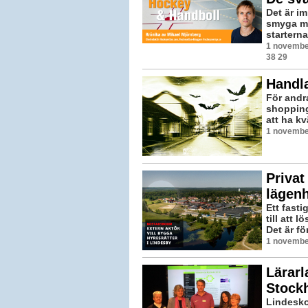
Det är i
smyga me
starterna
1 november
38 29
Handla
För andra
shopping
att ha kv
1 november
Privat
lägenh
Ett fasti
till att
Det är fö
1 novembe
Lärarl
Stock
Lindesko